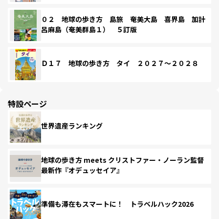
０２ 地球の歩き方 島旅 奄美大島 喜界島 加計
呂麻島（奄美群島１） ５訂版
Ｄ１７ 地球の歩き方 タイ ２０２７～２０２８
特設ページ
世界遺産ランキング
地球の歩き方 meets クリストファー・ノーラン監督
最新作『オデュッセイア』
準備も滞在もスマートに！ トラベルハック2026