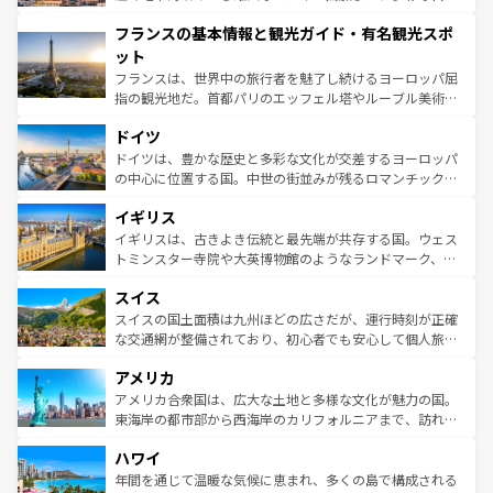
できる。朝目覚めてから夜眠るまで、すべての瞬間を楽し
と文化が詰まったヨーロッパ屈指の旅行先だ。多様な地域
フランスの基本情報と観光ガイド・有名観光スポ
ませてくれるイタリアで、忘れられない旅をしてみよう！
文化が根付くこの国では、情熱的なフラメンコ、熱気あふ
なお、新着のイタリア情報は
コンテンツ一覧
を参照してほ
れる闘牛、そして美味しいタパスが生活の一部となってい
ット
しい。
る。首都マドリードの洗練された雰囲気や、バルセロナの
フランスは、世界中の旅行者を魅了し続けるヨーロッパ屈
アートに溢れた街角から、地方では古代ローマ遺跡や中世
指の観光地だ。首都パリのエッフェル塔やルーブル美術館
の城塞都市、穏やかなビーチリゾートまで多彩な表情を見
といった象徴的なスポットから、田舎町の古風な美しさま
せる。地方によって風土や気候が異なるスペインはその個
ドイツ
で、幅広い魅力が詰まっている。華麗な宮殿、歴史的な大
性で訪れる人を魅了する。 なお、新着のスペイン情報は
コ
聖堂、美しいビーチ、そして豊かな自然が、訪れる者を心
ドイツは、豊かな歴史と多彩な文化が交差するヨーロッパ
ンテンツ一覧
を参照してほしい。
から魅了する。また、フランスは美食の国としても知ら
の中心に位置する国。中世の街並みが残るロマンチック街
れ、フランス料理はユネスコ無形文化遺産にも登録されて
道から、未来を先取りするようなモダンな都市まで多様な
イギリス
いる。シャンパンの発祥地であるランス、プロヴァンスの
顔を持つこの国は、どこを歩いても飽きることがない。ベ
香り高いラベンダー畑など、多彩な楽しみ方が可能だ。さ
ルリンの文化的活気、バイエルン州のアルプスの絶景、そ
イギリスは、古きよき伝統と最先端が共存する国。ウェス
らに、パリ以外の地域にも魅力が溢れており、どの街角に
してライン川沿いのワイン畑といった風景は必見。ビール
トミンスター寺院や大英博物館のようなランドマーク、歴
も豊かな歴史と文化が息づいている。パリ以外の個性あふ
とソーセージを味わいながら地元の人と過ごす楽しい時間
史ある大学都市、美しい丘陵地帯や牧歌的な風景など、エ
れる地方に足を運ぶとそれぞれで全く異なる文化を体験で
スイス
は、お酒好きな人にはぜひ体験してほしい。 なお、新着の
リアごとに異なる魅力がある。また、優雅なアフタヌーン
きるだろう。 なお、新着のフランス情報は
コンテンツ一覧
ドイツ情報は
コンテンツ一覧
を参照してほしい。
ティー、ビール好きにはたまらない英国パブ、サッカー観
スイスの国土面積は九州ほどの広さだが、運行時刻が正確
を参照してほしい。
戦など、本場だからこそできる体験も豊富。イギリスを旅
な交通網が整備されており、初心者でも安心して個人旅行
して楽しみつくそう。 なお、新着のイギリス情報は
コンテ
を楽しめる。日本同様に時刻表どおりの旅が可能だ。中世
アメリカ
ンツ一覧
を参照してほしい。
の建物がそのまま残る町や、スイスならではのユニークな
博物館もあり、アルプス観光だけでなく町歩きも満喫する
アメリカ合衆国は、広大な土地と多様な文化が魅力の国。
ことができる。国民の所得が高いため物価も高いが、旅行
東海岸の都市部から西海岸のカリフォルニアまで、訪れる
者向けの交通パス提供のサービスもあり、うまく活用すれ
場所ごとに異なる風景と体験が待っている。ニューヨーク
ハワイ
ば市内交通費無料で観光を楽しむこともできる。 なお、新
のような巨大都市は、観光、ショッピング、エンターテイ
着のスイス情報は
コンテンツ一覧
を参照してほしい。
ンメントが詰まった刺激的なスポットだ。一方、アメリカ
年間を通じて温暖な気候に恵まれ、多くの島で構成される