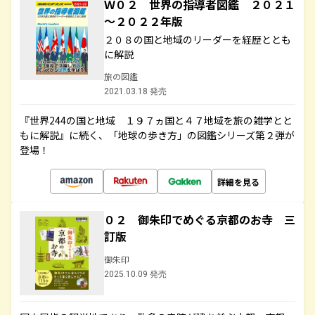
Ｗ０２ 世界の指導者図鑑 ２０２１
～２０２２年版
２０８の国と地域のリーダーを経歴ととも
に解説
旅の図鑑
2021.03.18 発売
『世界244の国と地域 １９７ヵ国と４７地域を旅の雑学とと
もに解説』に続く、「地球の歩き方」の図鑑シリーズ第２弾が
登場！
詳細を見る
０２ 御朱印でめぐる京都のお寺 三
訂版
御朱印
2025.10.09 発売