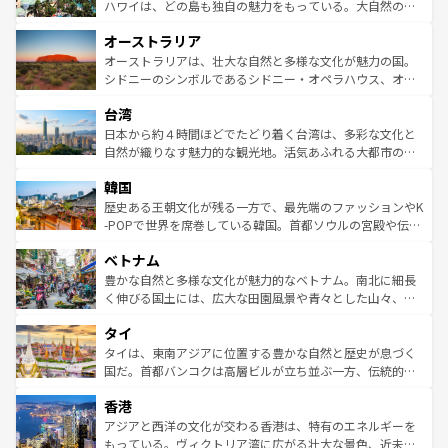
西部には大自然が広がり、グランドキャニオンやイエロー
ハワイは、どの島も独自の魅力をもっている。大自然の神
ストーン国立公園といった絶景が堪能できる。さらに、南
秘を感じたいなら、火山が生み出した壮大な景観を誇るハ
オーストラリア
部のニューオーリンズでは、音楽と美食が融合した独特の
ワイ島は見逃せない。また、定番の観光地といえばオアフ
文化が魅力。旅行者はアメリカの各地域で異なる魅力を楽
島だが、静かな自然を求めるならマウイ島やカウアイ島が
オーストラリアは、壮大な自然と多様な文化が魅力の国。
しみながら、その多様性と豊かな歴史を感じることができ
おすすめ。エメラルドグリーンに輝く海をはじめ、豊かな
シドニーのシンボルであるシドニー・オペラハウス、オー
るだろう。車でのロードトリップや列車の旅も、アメリカ
文化や歴史が息づいている。「アロハスピリット」と呼ば
ストラリア東海岸北部に広がる大サンゴ礁地帯グレートバ
ならではの贅沢な旅のスタイルだ。 なお、新着のアメリカ
台湾
れるおもてなしの心で訪れる人々を迎えてくれるハワイの
リアリーフや大陸中央部にそびえるウルル（エアーズロッ
情報は
コンテンツ一覧
を参照してほしい。
人々、おいしいローカルフードやハワイアンミュージッ
ク）、タスマニアの美しい原生林やケアンズの熱帯雨林な
日本から約４時間ほどでたどり着く台湾は、多彩な文化と
ク、伝統的なフラダンスなど、すべてがハワイの魅力を彩
ど、見どころがたくさん。また、カフェやワイン、オージ
自然が織りなす魅力的な観光地。活気あふれる大都市の台
っている。訪れるたびに新しい発見と感動が待っているハ
ービーフなどの食文化も豊かで、美味しいものであふれて
北やノスタルジックな町並みが人気な九份（ジォウフェ
ワイを、存分に味わってほしい。 なお、新着のハワイ情報
韓国
いる。アクティビティも充実しており、サーフィンやダイ
ン）、静ひつな山岳地帯である台湾東部など、都市の喧騒
は
コンテンツ一覧
を参照してほしい。
ビング、ハイキングなど、アウトドア好きにはたまらな
と山間の静けさが共存しており、訪れる人に新しい発見と
歴史ある王朝文化が残る一方で、最先端のファッションやK
い。オーストラリアの多彩な魅力を存分に味わいつくそ
驚きをもたらしてくれる。また、奥深い台湾の食文化も魅
-POPで世界を席巻している韓国。首都ソウルの宮殿や伝統
う。 なお、新着のオーストラリア情報は
コンテンツ一覧
を
力で、夜市などの屋台グルメから高級料理、ヘルシーで美
家屋が並ぶエリアでは韓国の歴史と文化に浸ることがで
参照してほしい。
ベトナム
容にもいいと評判のスイーツなど、バラエティ豊かな料理
き、地方に足を延ばせば四季折々の自然美を楽しむことが
が味わえる。 なお、新着の台湾情報は
コンテンツ一覧
を参
できる。そして、キムチや焼肉、絶品のストリートフード
豊かな自然と多様な文化が魅力的なベトナム。南北に細長
照してほしい。
まで、さまざまな韓国料理が待っている。夜には、韓国な
く伸びる国土には、広大な田園風景や青々とした山々、世
らではのナイトライフも堪能できる。あたたかいホスピタ
界遺産に登録された壮大な自然景観が点在し、都市部では
タイ
リティに包まれながら、韓国の多彩な魅力を心ゆくまで味
急速な発展と共に伝統が息づく。ハノイの古い町並みやホ
わってみてほしい。 なお、新着の韓国情報は
コンテンツ一
ーチミン市のフランス統治時代の建物も、独特の雰囲気を
タイは、東南アジアに位置する豊かな自然と歴史が息づく
覧
を参照してほしい。
醸し出している。また、バラエティの豊かさとおいしさで
国だ。首都バンコクは高層ビルが立ち並ぶ一方、伝統的な
世界中の食通を魅了してやまないベトナム料理も魅力のひ
寺院や市場がいたるところに点在し、古きよき文化と現代
香港
とつ。フォーやバインミー、ベトナムコーヒーなどは、ぜ
の活気が交差している。北部ではチェンマイなどの山岳地
ひ現地で味わいたい。どの地域を訪れてもあたたかい人々
帯で自然と触れ合い、南部ではプーケットやクラビの美し
アジアと西洋の文化が交わる香港は、特有のエネルギーを
が旅行者を迎えてくれるので、きっと忘れられない旅にな
いビーチでリゾート気分を楽しむことができる。タイ料理
もっている。ヴィクトリア湾に広がる壮大な景色、近未来