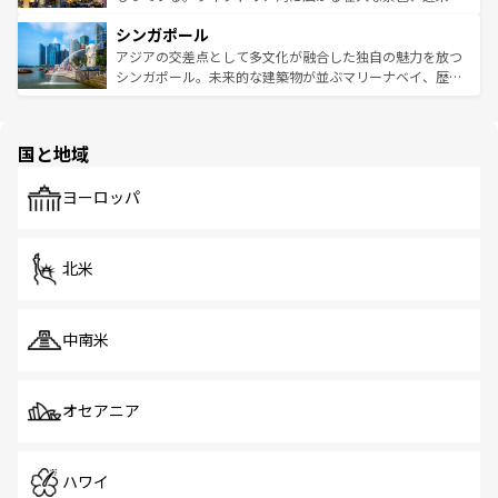
るはずだ。 なお、新着のベトナム情報は
コンテンツ一覧
を
は世界的に有名で、屋台から高級レストランまで味覚を刺
的なアートスポット、そして歴史と現代が融合した町並
参照してほしい。
シンガポール
激する。気候は一年中温暖で、どの季節にも異なる楽しみ
み、どこを訪れても感動するはず。観光スポットが密集し
が待っている。親しみやすいタイの人々、仏教を中心とし
ており、効率よく見どころを回れるのも魅力。息をのむよ
アジアの交差点として多文化が融合した独自の魅力を放つ
た文化、そして多様な観光資源が、訪れる旅人を魅了し続
うな絶景から文化的な体験まで、香港を存分に楽しみ尽く
シンガポール。未来的な建築物が並ぶマリーナベイ、歴史
ける。 なお、新着のタイ情報は
コンテンツ一覧
を参照して
そう。 なお、新着の香港情報は
コンテンツ一覧
を参照して
と伝統を感じられるエスニックタウン、多数の緑豊かな公
ほしい。
ほしい。
園や自然保護区など、自然が調和した近代的な景観と文化
の多様性あふれるカラフルな町は、どこを歩いても新しい
国と地域
発見がある。さらに、治安のよさや充実した公共交通機関
も、旅行者にとっては魅力的なポイント。グルメも豊富
で、ホーカーズは地元の風情を楽しめる外せないスポット
ヨーロッパ
だ。訪れる人を飽きさせないシンガポールで、多様な魅力
を体感しよう。 なお、新着のシンガポール情報は
コンテン
ツ一覧
を参照してほしい。
北米
中南米
オセアニア
ハワイ