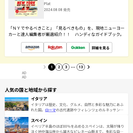
Plat
2024.08.08 発売
「ＮＹでやるべきこと」「見るべきもの」を、現地ニューヨー
カーと達人編集者が厳選紹介！！ ハンディなガイドブック。
詳細を見る
…
1
2
3
13
AD
AD
人気の国と地域から探す
イタリア
イタリアは歴史、文化、グルメ、自然と多彩な魅力にあふ
れた国。
ローマ
の古代遺跡やフィレンツェのルネッサンス
美術、ヴェネツィアの運河など、歴史あるスポットはもち
スペイン
ろん、トスカーナの美しい田園風景やアマルフィ海岸の絶
景など、自然景観も見逃せない。観光の合間には、本場の
イベリア半島のほぼ80％を占めるスペインは、太陽が降り
ピザやパスタなど、絶品のイタリア料理を堪能することも
注ぐ地中海沿岸から雄大なピレネー山脈まで、多彩な自然