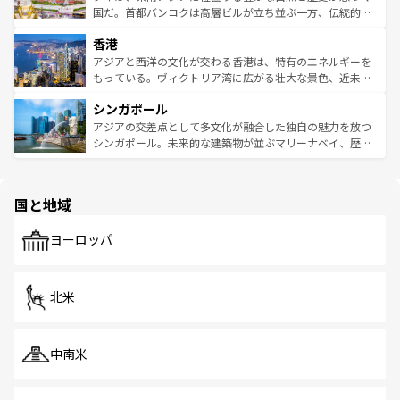
覧
を参照してほしい。
醸し出している。また、バラエティの豊かさとおいしさで
国だ。首都バンコクは高層ビルが立ち並ぶ一方、伝統的な
世界中の食通を魅了してやまないベトナム料理も魅力のひ
寺院や市場がいたるところに点在し、古きよき文化と現代
香港
とつ。フォーやバインミー、ベトナムコーヒーなどは、ぜ
の活気が交差している。北部ではチェンマイなどの山岳地
ひ現地で味わいたい。どの地域を訪れてもあたたかい人々
帯で自然と触れ合い、南部ではプーケットやクラビの美し
アジアと西洋の文化が交わる香港は、特有のエネルギーを
が旅行者を迎えてくれるので、きっと忘れられない旅にな
いビーチでリゾート気分を楽しむことができる。タイ料理
もっている。ヴィクトリア湾に広がる壮大な景色、近未来
るはずだ。 なお、新着のベトナム情報は
コンテンツ一覧
を
は世界的に有名で、屋台から高級レストランまで味覚を刺
的なアートスポット、そして歴史と現代が融合した町並
参照してほしい。
シンガポール
激する。気候は一年中温暖で、どの季節にも異なる楽しみ
み、どこを訪れても感動するはず。観光スポットが密集し
が待っている。親しみやすいタイの人々、仏教を中心とし
ており、効率よく見どころを回れるのも魅力。息をのむよ
アジアの交差点として多文化が融合した独自の魅力を放つ
た文化、そして多様な観光資源が、訪れる旅人を魅了し続
うな絶景から文化的な体験まで、香港を存分に楽しみ尽く
シンガポール。未来的な建築物が並ぶマリーナベイ、歴史
ける。 なお、新着のタイ情報は
コンテンツ一覧
を参照して
そう。 なお、新着の香港情報は
コンテンツ一覧
を参照して
と伝統を感じられるエスニックタウン、多数の緑豊かな公
ほしい。
ほしい。
園や自然保護区など、自然が調和した近代的な景観と文化
の多様性あふれるカラフルな町は、どこを歩いても新しい
国と地域
発見がある。さらに、治安のよさや充実した公共交通機関
も、旅行者にとっては魅力的なポイント。グルメも豊富
で、ホーカーズは地元の風情を楽しめる外せないスポット
ヨーロッパ
だ。訪れる人を飽きさせないシンガポールで、多様な魅力
を体感しよう。 なお、新着のシンガポール情報は
コンテン
ツ一覧
を参照してほしい。
北米
中南米