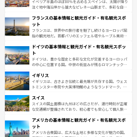
ピザやパスタなど、絶品のイタリア料理を堪能することも
イベリア半島のほぼ80％を占めるスペインは、太陽が降り
できる。朝目覚めてから夜眠るまで、すべての瞬間を楽し
注ぐ地中海沿岸から雄大なピレネー山脈まで、多彩な自然
ませてくれるイタリアで、忘れられない旅をしてみよう！
と文化が詰まったヨーロッパ屈指の旅行先だ。多様な地域
なお、新着のイタリア情報は
コンテンツ一覧
を参照してほ
フランスの基本情報と観光ガイド・有名観光スポ
文化が根付くこの国では、情熱的なフラメンコ、熱気あふ
しい。
れる闘牛、そして美味しいタパスが生活の一部となってい
ット
る。首都マドリードの洗練された雰囲気や、バルセロナの
フランスは、世界中の旅行者を魅了し続けるヨーロッパ屈
アートに溢れた街角から、地方では古代ローマ遺跡や中世
指の観光地だ。首都パリのエッフェル塔やルーブル美術館
の城塞都市、穏やかなビーチリゾートまで多彩な表情を見
といった象徴的なスポットから、田舎町の古風な美しさま
せる。地方によって風土や気候が異なるスペインはその個
ドイツの基本情報と観光ガイド・有名観光スポッ
で、幅広い魅力が詰まっている。華麗な宮殿、歴史的な大
性で訪れる人を魅了する。 なお、新着のスペイン情報は
コ
聖堂、美しいビーチ、そして豊かな自然が、訪れる者を心
ト
ンテンツ一覧
を参照してほしい。
から魅了する。また、フランスは美食の国としても知ら
ドイツは、豊かな歴史と多彩な文化が交差するヨーロッパ
れ、フランス料理はユネスコ無形文化遺産にも登録されて
の中心に位置する国。中世の街並みが残るロマンチック街
いる。シャンパンの発祥地であるランス、プロヴァンスの
道から、未来を先取りするようなモダンな都市まで多様な
香り高いラベンダー畑など、多彩な楽しみ方が可能だ。さ
イギリス
顔を持つこの国は、どこを歩いても飽きることがない。ベ
らに、パリ以外の地域にも魅力が溢れており、どの街角に
ルリンの文化的活気、バイエルン州のアルプスの絶景、そ
イギリスは、古きよき伝統と最先端が共存する国。ウェス
も豊かな歴史と文化が息づいている。パリ以外の個性あふ
してライン川沿いのワイン畑といった風景は必見。ビール
トミンスター寺院や大英博物館のようなランドマーク、歴
れる地方に足を運ぶとそれぞれで全く異なる文化を体験で
とソーセージを味わいながら地元の人と過ごす楽しい時間
史ある大学都市、美しい丘陵地帯や牧歌的な風景など、エ
きるだろう。 なお、新着のフランス情報は
コンテンツ一覧
スイス
は、お酒好きな人にはぜひ体験してほしい。 なお、新着の
リアごとに異なる魅力がある。また、優雅なアフタヌーン
を参照してほしい。
ドイツ情報は
コンテンツ一覧
を参照してほしい。
ティー、ビール好きにはたまらない英国パブ、サッカー観
スイスの国土面積は九州ほどの広さだが、運行時刻が正確
戦など、本場だからこそできる体験も豊富。イギリスを旅
な交通網が整備されており、初心者でも安心して個人旅行
して楽しみつくそう。 なお、新着のイギリス情報は
コンテ
を楽しめる。日本同様に時刻表どおりの旅が可能だ。中世
アメリカの基本情報と観光ガイド・有名観光スポ
ンツ一覧
を参照してほしい。
の建物がそのまま残る町や、スイスならではのユニークな
博物館もあり、アルプス観光だけでなく町歩きも満喫する
ット
ことができる。国民の所得が高いため物価も高いが、旅行
アメリカ合衆国は、広大な土地と多様な文化が魅力の国。
者向けの交通パス提供のサービスもあり、うまく活用すれ