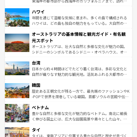
東海岸の都市部から西海岸のカリフォルニアまで、訪れる
ば市内交通費無料で観光を楽しむこともできる。 なお、新
場所ごとに異なる風景と体験が待っている。ニューヨーク
着のスイス情報は
コンテンツ一覧
を参照してほしい。
ハワイ
のような巨大都市は、観光、ショッピング、エンターテイ
ンメントが詰まった刺激的なスポットだ。一方、アメリカ
年間を通じて温暖な気候に恵まれ、多くの島で構成される
西部には大自然が広がり、グランドキャニオンやイエロー
ハワイは、どの島も独自の魅力をもっている。大自然の神
ストーン国立公園といった絶景が堪能できる。さらに、南
秘を感じたいなら、火山が生み出した壮大な景観を誇るハ
オーストラリアの基本情報と観光ガイド・有名観
部のニューオーリンズでは、音楽と美食が融合した独特の
ワイ島は見逃せない。また、定番の観光地といえばオアフ
文化が魅力。旅行者はアメリカの各地域で異なる魅力を楽
島だが、静かな自然を求めるならマウイ島やカウアイ島が
光スポット
しみながら、その多様性と豊かな歴史を感じることができ
おすすめ。エメラルドグリーンに輝く海をはじめ、豊かな
オーストラリアは、壮大な自然と多様な文化が魅力の国。
るだろう。車でのロードトリップや列車の旅も、アメリカ
文化や歴史が息づいている。「アロハスピリット」と呼ば
シドニーのシンボルであるシドニー・オペラハウス、オー
ならではの贅沢な旅のスタイルだ。 なお、新着のアメリカ
れるおもてなしの心で訪れる人々を迎えてくれるハワイの
ストラリア東海岸北部に広がる大サンゴ礁地帯グレートバ
情報は
コンテンツ一覧
を参照してほしい。
人々、おいしいローカルフードやハワイアンミュージッ
台湾
リアリーフや大陸中央部にそびえるウルル（エアーズロッ
ク、伝統的なフラダンスなど、すべてがハワイの魅力を彩
ク）、タスマニアの美しい原生林やケアンズの熱帯雨林な
日本から約４時間ほどでたどり着く台湾は、多彩な文化と
っている。訪れるたびに新しい発見と感動が待っているハ
ど、見どころがたくさん。また、カフェやワイン、オージ
自然が織りなす魅力的な観光地。活気あふれる大都市の台
ワイを、存分に味わってほしい。 なお、新着のハワイ情報
ービーフなどの食文化も豊かで、美味しいものであふれて
北やノスタルジックな町並みが人気な九份（ジォウフェ
は
コンテンツ一覧
を参照してほしい。
韓国
いる。アクティビティも充実しており、サーフィンやダイ
ン）、静ひつな山岳地帯である台湾東部など、都市の喧騒
ビング、ハイキングなど、アウトドア好きにはたまらな
と山間の静けさが共存しており、訪れる人に新しい発見と
歴史ある王朝文化が残る一方で、最先端のファッションやK
い。オーストラリアの多彩な魅力を存分に味わいつくそ
驚きをもたらしてくれる。また、奥深い台湾の食文化も魅
-POPで世界を席巻している韓国。首都ソウルの宮殿や伝統
う。 なお、新着のオーストラリア情報は
コンテンツ一覧
を
力で、夜市などの屋台グルメから高級料理、ヘルシーで美
家屋が並ぶエリアでは韓国の歴史と文化に浸ることがで
参照してほしい。
ベトナム
容にもいいと評判のスイーツなど、バラエティ豊かな料理
き、地方に足を延ばせば四季折々の自然美を楽しむことが
が味わえる。 なお、新着の台湾情報は
コンテンツ一覧
を参
できる。そして、キムチや焼肉、絶品のストリートフード
豊かな自然と多様な文化が魅力的なベトナム。南北に細長
照してほしい。
まで、さまざまな韓国料理が待っている。夜には、韓国な
く伸びる国土には、広大な田園風景や青々とした山々、世
らではのナイトライフも堪能できる。あたたかいホスピタ
界遺産に登録された壮大な自然景観が点在し、都市部では
タイ
リティに包まれながら、韓国の多彩な魅力を心ゆくまで味
急速な発展と共に伝統が息づく。ハノイの古い町並みやホ
わってみてほしい。 なお、新着の韓国情報は
コンテンツ一
ーチミン市のフランス統治時代の建物も、独特の雰囲気を
タイは、東南アジアに位置する豊かな自然と歴史が息づく