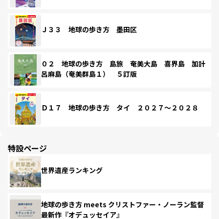
Ｊ３３ 地球の歩き方 墨田区
０２ 地球の歩き方 島旅 奄美大島 喜界島 加計
呂麻島（奄美群島１） ５訂版
Ｄ１７ 地球の歩き方 タイ ２０２７～２０２８
特設ページ
世界遺産ランキング
地球の歩き方 meets クリストファー・ノーラン監督
最新作『オデュッセイア』