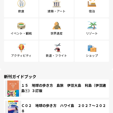
飲食
建築・アート
宿泊
イベント・観戦
世界遺産
リゾート
アクティビティ
鉄道・フライト
ショップ
新刊ガイドブック
１５ 地球の歩き方 島旅 伊豆大島 利島（伊豆諸
島①）３訂版
Ｃ０２ 地球の歩き方 ハワイ島 ２０２７～２０２
８