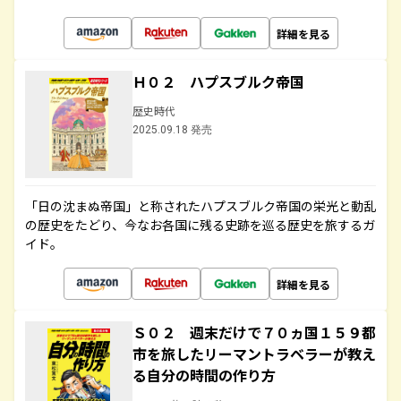
詳細を見る
Ｈ０２ ハプスブルク帝国
歴史時代
2025.09.18 発売
「日の沈まぬ帝国」と称されたハプスブルク帝国の栄光と動乱
の歴史をたどり、今なお各国に残る史跡を巡る歴史を旅するガ
イド。
詳細を見る
Ｓ０２ 週末だけで７０ヵ国１５９都
市を旅したリーマントラベラーが教え
る自分の時間の作り方