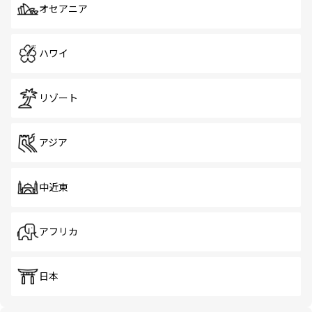
オセアニア
ハワイ
リゾート
アジア
中近東
アフリカ
日本