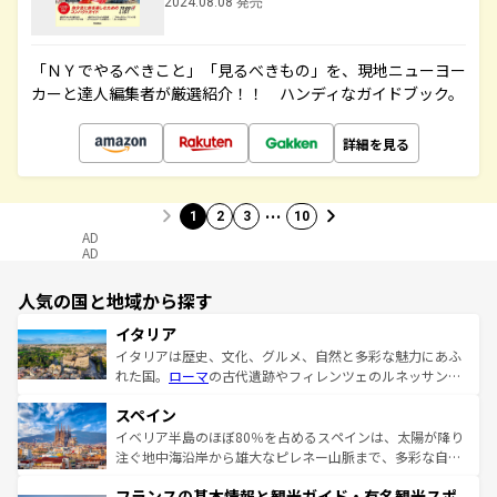
2024.08.08 発売
「ＮＹでやるべきこと」「見るべきもの」を、現地ニューヨー
カーと達人編集者が厳選紹介！！ ハンディなガイドブック。
詳細を見る
…
1
2
3
10
AD
AD
人気の国と地域から探す
イタリア
イタリアは歴史、文化、グルメ、自然と多彩な魅力にあふ
れた国。
ローマ
の古代遺跡やフィレンツェのルネッサンス
美術、ヴェネツィアの運河など、歴史あるスポットはもち
スペイン
ろん、トスカーナの美しい田園風景やアマルフィ海岸の絶
景など、自然景観も見逃せない。観光の合間には、本場の
イベリア半島のほぼ80％を占めるスペインは、太陽が降り
ピザやパスタなど、絶品のイタリア料理を堪能することも
注ぐ地中海沿岸から雄大なピレネー山脈まで、多彩な自然
できる。朝目覚めてから夜眠るまで、すべての瞬間を楽し
と文化が詰まったヨーロッパ屈指の旅行先だ。多様な地域
フランスの基本情報と観光ガイド・有名観光スポ
ませてくれるイタリアで、忘れられない旅をしてみよう！
文化が根付くこの国では、情熱的なフラメンコ、熱気あふ