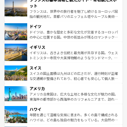
なお、新着のイタリア情報は
コンテンツ一覧
を参照してほ
れる闘牛、そして美味しいタパスが生活の一部となってい
ット
しい。
る。首都マドリードの洗練された雰囲気や、バルセロナの
フランスは、世界中の旅行者を魅了し続けるヨーロッパ屈
アートに溢れた街角から、地方では古代ローマ遺跡や中世
指の観光地だ。首都パリのエッフェル塔やルーブル美術館
の城塞都市、穏やかなビーチリゾートまで多彩な表情を見
といった象徴的なスポットから、田舎町の古風な美しさま
せる。地方によって風土や気候が異なるスペインはその個
ドイツ
で、幅広い魅力が詰まっている。華麗な宮殿、歴史的な大
性で訪れる人を魅了する。 なお、新着のスペイン情報は
コ
聖堂、美しいビーチ、そして豊かな自然が、訪れる者を心
ドイツは、豊かな歴史と多彩な文化が交差するヨーロッパ
ンテンツ一覧
を参照してほしい。
から魅了する。また、フランスは美食の国としても知ら
の中心に位置する国。中世の街並みが残るロマンチック街
れ、フランス料理はユネスコ無形文化遺産にも登録されて
道から、未来を先取りするようなモダンな都市まで多様な
イギリス
いる。シャンパンの発祥地であるランス、プロヴァンスの
顔を持つこの国は、どこを歩いても飽きることがない。ベ
香り高いラベンダー畑など、多彩な楽しみ方が可能だ。さ
ルリンの文化的活気、バイエルン州のアルプスの絶景、そ
イギリスは、古きよき伝統と最先端が共存する国。ウェス
らに、パリ以外の地域にも魅力が溢れており、どの街角に
してライン川沿いのワイン畑といった風景は必見。ビール
トミンスター寺院や大英博物館のようなランドマーク、歴
も豊かな歴史と文化が息づいている。パリ以外の個性あふ
とソーセージを味わいながら地元の人と過ごす楽しい時間
史ある大学都市、美しい丘陵地帯や牧歌的な風景など、エ
れる地方に足を運ぶとそれぞれで全く異なる文化を体験で
スイス
は、お酒好きな人にはぜひ体験してほしい。 なお、新着の
リアごとに異なる魅力がある。また、優雅なアフタヌーン
きるだろう。 なお、新着のフランス情報は
コンテンツ一覧
ドイツ情報は
コンテンツ一覧
を参照してほしい。
ティー、ビール好きにはたまらない英国パブ、サッカー観
スイスの国土面積は九州ほどの広さだが、運行時刻が正確
を参照してほしい。
戦など、本場だからこそできる体験も豊富。イギリスを旅
な交通網が整備されており、初心者でも安心して個人旅行
して楽しみつくそう。 なお、新着のイギリス情報は
コンテ
を楽しめる。日本同様に時刻表どおりの旅が可能だ。中世
アメリカ
ンツ一覧
を参照してほしい。
の建物がそのまま残る町や、スイスならではのユニークな
博物館もあり、アルプス観光だけでなく町歩きも満喫する
アメリカ合衆国は、広大な土地と多様な文化が魅力の国。
ことができる。国民の所得が高いため物価も高いが、旅行
東海岸の都市部から西海岸のカリフォルニアまで、訪れる
者向けの交通パス提供のサービスもあり、うまく活用すれ
場所ごとに異なる風景と体験が待っている。ニューヨーク
ハワイ
ば市内交通費無料で観光を楽しむこともできる。 なお、新
のような巨大都市は、観光、ショッピング、エンターテイ
着のスイス情報は
コンテンツ一覧
を参照してほしい。
ンメントが詰まった刺激的なスポットだ。一方、アメリカ
年間を通じて温暖な気候に恵まれ、多くの島で構成される
西部には大自然が広がり、グランドキャニオンやイエロー
ハワイは、どの島も独自の魅力をもっている。大自然の神
ストーン国立公園といった絶景が堪能できる。さらに、南
秘を感じたいなら、火山が生み出した壮大な景観を誇るハ