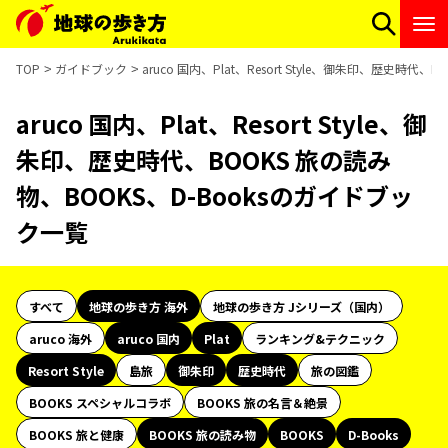
TOP
ガイドブック
aruco 国内、Plat、Resort Style、御朱印、歴史時代
aruco 国内、Plat、Resort Style、御
朱印、歴史時代、BOOKS 旅の読み
物、BOOKS、D-Booksのガイドブッ
ク一覧
すべて
地球の歩き方 海外
地球の歩き方 Jシリーズ（国内）
aruco 海外
aruco 国内
Plat
ランキング&テクニック
Resort Style
島旅
御朱印
歴史時代
旅の図鑑
BOOKS スペシャルコラボ
BOOKS 旅の名言＆絶景
BOOKS 旅と健康
BOOKS 旅の読み物
BOOKS
D-Books