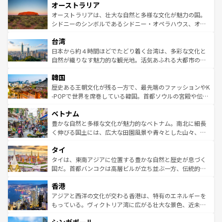
オーストラリア
部のニューオーリンズでは、音楽と美食が融合した独特の
ワイ島は見逃せない。また、定番の観光地といえばオアフ
文化が魅力。旅行者はアメリカの各地域で異なる魅力を楽
島だが、静かな自然を求めるならマウイ島やカウアイ島が
オーストラリアは、壮大な自然と多様な文化が魅力の国。
しみながら、その多様性と豊かな歴史を感じることができ
おすすめ。エメラルドグリーンに輝く海をはじめ、豊かな
シドニーのシンボルであるシドニー・オペラハウス、オー
るだろう。車でのロードトリップや列車の旅も、アメリカ
文化や歴史が息づいている。「アロハスピリット」と呼ば
ストラリア東海岸北部に広がる大サンゴ礁地帯グレートバ
ならではの贅沢な旅のスタイルだ。 なお、新着のアメリカ
台湾
れるおもてなしの心で訪れる人々を迎えてくれるハワイの
リアリーフや大陸中央部にそびえるウルル（エアーズロッ
情報は
コンテンツ一覧
を参照してほしい。
人々、おいしいローカルフードやハワイアンミュージッ
ク）、タスマニアの美しい原生林やケアンズの熱帯雨林な
日本から約４時間ほどでたどり着く台湾は、多彩な文化と
ク、伝統的なフラダンスなど、すべてがハワイの魅力を彩
ど、見どころがたくさん。また、カフェやワイン、オージ
自然が織りなす魅力的な観光地。活気あふれる大都市の台
っている。訪れるたびに新しい発見と感動が待っているハ
ービーフなどの食文化も豊かで、美味しいものであふれて
北やノスタルジックな町並みが人気な九份（ジォウフェ
ワイを、存分に味わってほしい。 なお、新着のハワイ情報
韓国
いる。アクティビティも充実しており、サーフィンやダイ
ン）、静ひつな山岳地帯である台湾東部など、都市の喧騒
は
コンテンツ一覧
を参照してほしい。
ビング、ハイキングなど、アウトドア好きにはたまらな
と山間の静けさが共存しており、訪れる人に新しい発見と
歴史ある王朝文化が残る一方で、最先端のファッションやK
い。オーストラリアの多彩な魅力を存分に味わいつくそ
驚きをもたらしてくれる。また、奥深い台湾の食文化も魅
-POPで世界を席巻している韓国。首都ソウルの宮殿や伝統
う。 なお、新着のオーストラリア情報は
コンテンツ一覧
を
力で、夜市などの屋台グルメから高級料理、ヘルシーで美
家屋が並ぶエリアでは韓国の歴史と文化に浸ることがで
参照してほしい。
ベトナム
容にもいいと評判のスイーツなど、バラエティ豊かな料理
き、地方に足を延ばせば四季折々の自然美を楽しむことが
が味わえる。 なお、新着の台湾情報は
コンテンツ一覧
を参
できる。そして、キムチや焼肉、絶品のストリートフード
豊かな自然と多様な文化が魅力的なベトナム。南北に細長
照してほしい。
まで、さまざまな韓国料理が待っている。夜には、韓国な
く伸びる国土には、広大な田園風景や青々とした山々、世
らではのナイトライフも堪能できる。あたたかいホスピタ
界遺産に登録された壮大な自然景観が点在し、都市部では
タイ
リティに包まれながら、韓国の多彩な魅力を心ゆくまで味
急速な発展と共に伝統が息づく。ハノイの古い町並みやホ
わってみてほしい。 なお、新着の韓国情報は
コンテンツ一
ーチミン市のフランス統治時代の建物も、独特の雰囲気を
タイは、東南アジアに位置する豊かな自然と歴史が息づく
覧
を参照してほしい。
醸し出している。また、バラエティの豊かさとおいしさで
国だ。首都バンコクは高層ビルが立ち並ぶ一方、伝統的な
世界中の食通を魅了してやまないベトナム料理も魅力のひ
寺院や市場がいたるところに点在し、古きよき文化と現代
香港
とつ。フォーやバインミー、ベトナムコーヒーなどは、ぜ
の活気が交差している。北部ではチェンマイなどの山岳地
ひ現地で味わいたい。どの地域を訪れてもあたたかい人々
帯で自然と触れ合い、南部ではプーケットやクラビの美し
アジアと西洋の文化が交わる香港は、特有のエネルギーを
が旅行者を迎えてくれるので、きっと忘れられない旅にな
いビーチでリゾート気分を楽しむことができる。タイ料理
もっている。ヴィクトリア湾に広がる壮大な景色、近未来
るはずだ。 なお、新着のベトナム情報は
コンテンツ一覧
を
は世界的に有名で、屋台から高級レストランまで味覚を刺
的なアートスポット、そして歴史と現代が融合した町並
参照してほしい。
激する。気候は一年中温暖で、どの季節にも異なる楽しみ