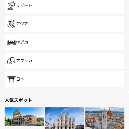
リゾート
アジア
中近東
アフリカ
日本
人気スポット