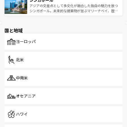
シンガポール
み、どこを訪れても感動するはず。観光スポットが密集し
が待っている。親しみやすいタイの人々、仏教を中心とし
ており、効率よく見どころを回れるのも魅力。息をのむよ
アジアの交差点として多文化が融合した独自の魅力を放つ
た文化、そして多様な観光資源が、訪れる旅人を魅了し続
うな絶景から文化的な体験まで、香港を存分に楽しみ尽く
シンガポール。未来的な建築物が並ぶマリーナベイ、歴史
ける。 なお、新着のタイ情報は
コンテンツ一覧
を参照して
そう。 なお、新着の香港情報は
コンテンツ一覧
を参照して
と伝統を感じられるエスニックタウン、多数の緑豊かな公
ほしい。
ほしい。
園や自然保護区など、自然が調和した近代的な景観と文化
の多様性あふれるカラフルな町は、どこを歩いても新しい
国と地域
発見がある。さらに、治安のよさや充実した公共交通機関
も、旅行者にとっては魅力的なポイント。グルメも豊富
で、ホーカーズは地元の風情を楽しめる外せないスポット
ヨーロッパ
だ。訪れる人を飽きさせないシンガポールで、多様な魅力
を体感しよう。 なお、新着のシンガポール情報は
コンテン
ツ一覧
を参照してほしい。
北米
中南米
オセアニア
ハワイ