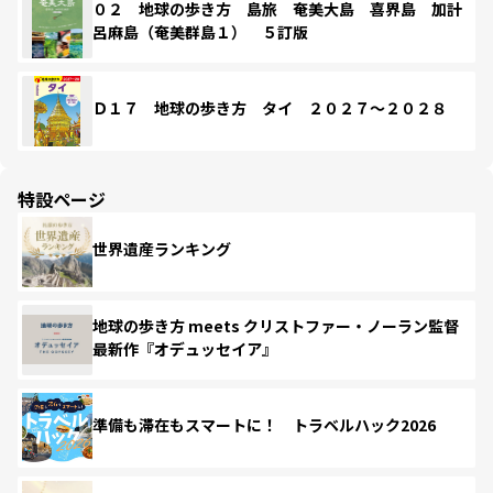
０２ 地球の歩き方 島旅 奄美大島 喜界島 加計
呂麻島（奄美群島１） ５訂版
Ｄ１７ 地球の歩き方 タイ ２０２７～２０２８
特設ページ
世界遺産ランキング
地球の歩き方 meets クリストファー・ノーラン監督
最新作『オデュッセイア』
準備も滞在もスマートに！ トラベルハック2026