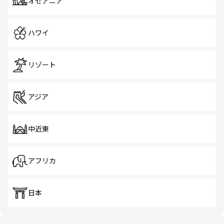
オセアニア
ハワイ
リゾート
アジア
中近東
アフリカ
日本