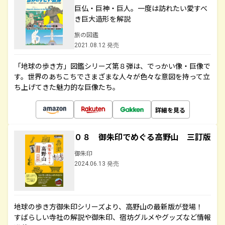
巨仏・巨神・巨人。一度は訪れたい愛すべ
き巨大造形を解説
旅の図鑑
2021.08.12 発売
「地球の歩き方」図鑑シリーズ第８弾は、でっかい像・巨像で
す。世界のあちこちでさまざまな人々が色々な意図を持って立
ち上げてきた魅力的な巨像たち。
詳細を見る
０８ 御朱印でめぐる高野山 三訂版
御朱印
2024.06.13 発売
地球の歩き方御朱印シリーズより、高野山の最新版が登場！
すばらしい寺社の解説や御朱印、宿坊グルメやグッズなど情報