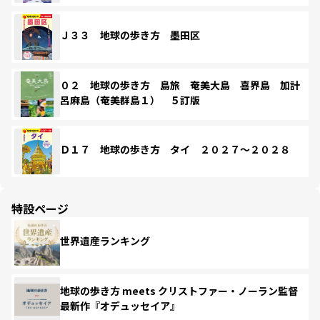
Ｊ３３ 地球の歩き方 墨田区
０２ 地球の歩き方 島旅 奄美大島 喜界島 加計
呂麻島（奄美群島１） ５訂版
Ｄ１７ 地球の歩き方 タイ ２０２７～２０２８
特設ページ
世界遺産ランキング
地球の歩き方 meets クリストファー・ノーラン監督
最新作『オデュッセイア』