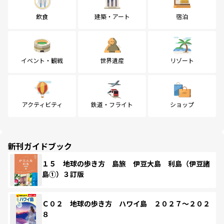
飲食
建築・アート
宿泊
イベント・観戦
世界遺産
リゾート
アクティビティ
鉄道・フライト
ショップ
新刊ガイドブック
１５ 地球の歩き方 島旅 伊豆大島 利島（伊豆諸
島①）３訂版
Ｃ０２ 地球の歩き方 ハワイ島 ２０２７～２０２
８