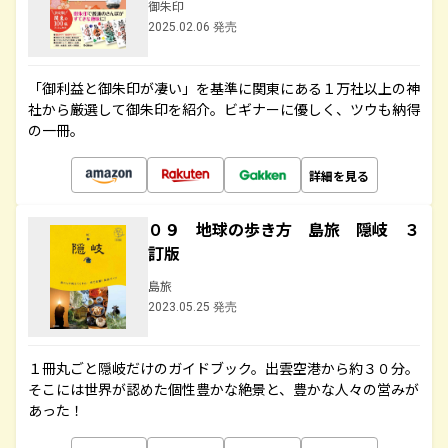
御朱印
2025.02.06 発売
「御利益と御朱印が凄い」を基準に関東にある１万社以上の神
社から厳選して御朱印を紹介。ビギナーに優しく、ツウも納得
の一冊。
詳細を見る
０９ 地球の歩き方 島旅 隠岐 ３
訂版
島旅
2023.05.25 発売
１冊丸ごと隠岐だけのガイドブック。出雲空港から約３０分。
そこには世界が認めた個性豊かな絶景と、豊かな人々の営みが
あった！