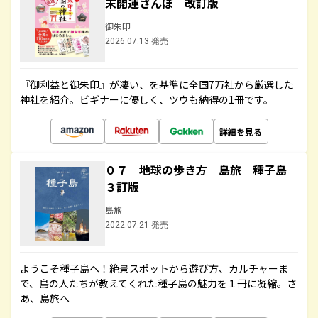
末開運さんぽ 改訂版
御朱印
2026.07.13 発売
『御利益と御朱印』が凄い、を基準に全国7万社から厳選した
神社を紹介。ビギナーに優しく、ツウも納得の1冊です。
詳細を見る
０７ 地球の歩き方 島旅 種子島
３訂版
島旅
2022.07.21 発売
ようこそ種子島へ！絶景スポットから遊び方、カルチャーま
で、島の人たちが教えてくれた種子島の魅力を１冊に凝縮。さ
あ、島旅へ