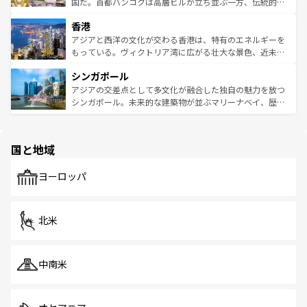
覧
を参照してほしい。
醸し出している。また、バラエティの豊かさとおいしさで
国だ。首都バンコクは高層ビルが立ち並ぶ一方、伝統的な
世界中の食通を魅了してやまないベトナム料理も魅力のひ
寺院や市場がいたるところに点在し、古きよき文化と現代
香港
とつ。フォーやバインミー、ベトナムコーヒーなどは、ぜ
の活気が交差している。北部ではチェンマイなどの山岳地
ひ現地で味わいたい。どの地域を訪れてもあたたかい人々
帯で自然と触れ合い、南部ではプーケットやクラビの美し
アジアと西洋の文化が交わる香港は、特有のエネルギーを
が旅行者を迎えてくれるので、きっと忘れられない旅にな
いビーチでリゾート気分を楽しむことができる。タイ料理
もっている。ヴィクトリア湾に広がる壮大な景色、近未来
るはずだ。 なお、新着のベトナム情報は
コンテンツ一覧
を
は世界的に有名で、屋台から高級レストランまで味覚を刺
的なアートスポット、そして歴史と現代が融合した町並
参照してほしい。
シンガポール
激する。気候は一年中温暖で、どの季節にも異なる楽しみ
み、どこを訪れても感動するはず。観光スポットが密集し
が待っている。親しみやすいタイの人々、仏教を中心とし
ており、効率よく見どころを回れるのも魅力。息をのむよ
アジアの交差点として多文化が融合した独自の魅力を放つ
た文化、そして多様な観光資源が、訪れる旅人を魅了し続
うな絶景から文化的な体験まで、香港を存分に楽しみ尽く
シンガポール。未来的な建築物が並ぶマリーナベイ、歴史
ける。 なお、新着のタイ情報は
コンテンツ一覧
を参照して
そう。 なお、新着の香港情報は
コンテンツ一覧
を参照して
と伝統を感じられるエスニックタウン、多数の緑豊かな公
ほしい。
ほしい。
園や自然保護区など、自然が調和した近代的な景観と文化
の多様性あふれるカラフルな町は、どこを歩いても新しい
国と地域
発見がある。さらに、治安のよさや充実した公共交通機関
も、旅行者にとっては魅力的なポイント。グルメも豊富
で、ホーカーズは地元の風情を楽しめる外せないスポット
ヨーロッパ
だ。訪れる人を飽きさせないシンガポールで、多様な魅力
を体感しよう。 なお、新着のシンガポール情報は
コンテン
ツ一覧
を参照してほしい。
北米
中南米