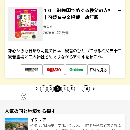
１０ 御朱印でめぐる秩父の寺社 三
十四観音完全掲載 改訂版
御朱印
2020.01.22 発売
都心からも日帰り可能で日本百観音のひとつである秩父三十四
観音霊場と三大神社をめぐりながら御朱印を頂こう。
詳細を見る
…
1
2
3
4
5
16
AD
AD
人気の国と地域から探す
イタリア
イタリアは歴史、文化、グルメ、自然と多彩な魅力にあふ