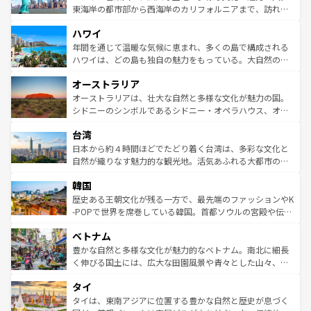
ことができる。国民の所得が高いため物価も高いが、旅行
東海岸の都市部から西海岸のカリフォルニアまで、訪れる
者向けの交通パス提供のサービスもあり、うまく活用すれ
場所ごとに異なる風景と体験が待っている。ニューヨーク
ハワイ
ば市内交通費無料で観光を楽しむこともできる。 なお、新
のような巨大都市は、観光、ショッピング、エンターテイ
着のスイス情報は
コンテンツ一覧
を参照してほしい。
ンメントが詰まった刺激的なスポットだ。一方、アメリカ
年間を通じて温暖な気候に恵まれ、多くの島で構成される
西部には大自然が広がり、グランドキャニオンやイエロー
ハワイは、どの島も独自の魅力をもっている。大自然の神
ストーン国立公園といった絶景が堪能できる。さらに、南
秘を感じたいなら、火山が生み出した壮大な景観を誇るハ
オーストラリア
部のニューオーリンズでは、音楽と美食が融合した独特の
ワイ島は見逃せない。また、定番の観光地といえばオアフ
文化が魅力。旅行者はアメリカの各地域で異なる魅力を楽
島だが、静かな自然を求めるならマウイ島やカウアイ島が
オーストラリアは、壮大な自然と多様な文化が魅力の国。
しみながら、その多様性と豊かな歴史を感じることができ
おすすめ。エメラルドグリーンに輝く海をはじめ、豊かな
シドニーのシンボルであるシドニー・オペラハウス、オー
るだろう。車でのロードトリップや列車の旅も、アメリカ
文化や歴史が息づいている。「アロハスピリット」と呼ば
ストラリア東海岸北部に広がる大サンゴ礁地帯グレートバ
ならではの贅沢な旅のスタイルだ。 なお、新着のアメリカ
台湾
れるおもてなしの心で訪れる人々を迎えてくれるハワイの
リアリーフや大陸中央部にそびえるウルル（エアーズロッ
情報は
コンテンツ一覧
を参照してほしい。
人々、おいしいローカルフードやハワイアンミュージッ
ク）、タスマニアの美しい原生林やケアンズの熱帯雨林な
日本から約４時間ほどでたどり着く台湾は、多彩な文化と
ク、伝統的なフラダンスなど、すべてがハワイの魅力を彩
ど、見どころがたくさん。また、カフェやワイン、オージ
自然が織りなす魅力的な観光地。活気あふれる大都市の台
っている。訪れるたびに新しい発見と感動が待っているハ
ービーフなどの食文化も豊かで、美味しいものであふれて
北やノスタルジックな町並みが人気な九份（ジォウフェ
ワイを、存分に味わってほしい。 なお、新着のハワイ情報
韓国
いる。アクティビティも充実しており、サーフィンやダイ
ン）、静ひつな山岳地帯である台湾東部など、都市の喧騒
は
コンテンツ一覧
を参照してほしい。
ビング、ハイキングなど、アウトドア好きにはたまらな
と山間の静けさが共存しており、訪れる人に新しい発見と
歴史ある王朝文化が残る一方で、最先端のファッションやK
い。オーストラリアの多彩な魅力を存分に味わいつくそ
驚きをもたらしてくれる。また、奥深い台湾の食文化も魅
-POPで世界を席巻している韓国。首都ソウルの宮殿や伝統
う。 なお、新着のオーストラリア情報は
コンテンツ一覧
を
力で、夜市などの屋台グルメから高級料理、ヘルシーで美
家屋が並ぶエリアでは韓国の歴史と文化に浸ることがで
参照してほしい。
ベトナム
容にもいいと評判のスイーツなど、バラエティ豊かな料理
き、地方に足を延ばせば四季折々の自然美を楽しむことが
が味わえる。 なお、新着の台湾情報は
コンテンツ一覧
を参
できる。そして、キムチや焼肉、絶品のストリートフード
豊かな自然と多様な文化が魅力的なベトナム。南北に細長
照してほしい。
まで、さまざまな韓国料理が待っている。夜には、韓国な
く伸びる国土には、広大な田園風景や青々とした山々、世
らではのナイトライフも堪能できる。あたたかいホスピタ
界遺産に登録された壮大な自然景観が点在し、都市部では
タイ
リティに包まれながら、韓国の多彩な魅力を心ゆくまで味
急速な発展と共に伝統が息づく。ハノイの古い町並みやホ
わってみてほしい。 なお、新着の韓国情報は
コンテンツ一
ーチミン市のフランス統治時代の建物も、独特の雰囲気を
タイは、東南アジアに位置する豊かな自然と歴史が息づく