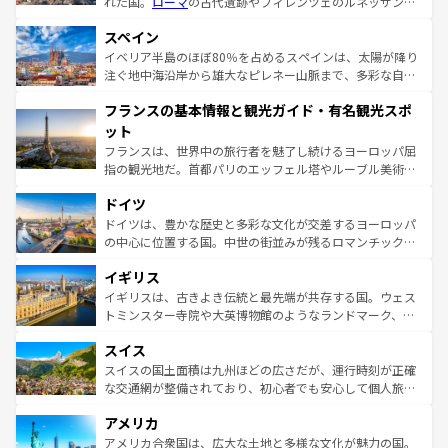
れた国。
ローマ
の古代遺跡やフィレンツェのルネッサンス
美術、ヴェネツィアの運河など、歴史あるスポットはもち
スペイン
ろん、トスカーナの美しい田園風景やアマルフィ海岸の絶
景など、自然景観も見逃せない。観光の合間には、本場の
イベリア半島のほぼ80％を占めるスペインは、太陽が降り
ピザやパスタなど、絶品のイタリア料理を堪能することも
注ぐ地中海沿岸から雄大なピレネー山脈まで、多彩な自然
できる。朝目覚めてから夜眠るまで、すべての瞬間を楽し
と文化が詰まったヨーロッパ屈指の旅行先だ。多様な地域
フランスの基本情報と観光ガイド・有名観光スポ
ませてくれるイタリアで、忘れられない旅をしてみよう！
文化が根付くこの国では、情熱的なフラメンコ、熱気あふ
なお、新着のイタリア情報は
コンテンツ一覧
を参照してほ
れる闘牛、そして美味しいタパスが生活の一部となってい
ット
しい。
る。首都マドリードの洗練された雰囲気や、バルセロナの
フランスは、世界中の旅行者を魅了し続けるヨーロッパ屈
アートに溢れた街角から、地方では古代ローマ遺跡や中世
指の観光地だ。首都パリのエッフェル塔やルーブル美術館
の城塞都市、穏やかなビーチリゾートまで多彩な表情を見
といった象徴的なスポットから、田舎町の古風な美しさま
せる。地方によって風土や気候が異なるスペインはその個
ドイツ
で、幅広い魅力が詰まっている。華麗な宮殿、歴史的な大
性で訪れる人を魅了する。 なお、新着のスペイン情報は
コ
聖堂、美しいビーチ、そして豊かな自然が、訪れる者を心
ドイツは、豊かな歴史と多彩な文化が交差するヨーロッパ
ンテンツ一覧
を参照してほしい。
から魅了する。また、フランスは美食の国としても知ら
の中心に位置する国。中世の街並みが残るロマンチック街
れ、フランス料理はユネスコ無形文化遺産にも登録されて
道から、未来を先取りするようなモダンな都市まで多様な
イギリス
いる。シャンパンの発祥地であるランス、プロヴァンスの
顔を持つこの国は、どこを歩いても飽きることがない。ベ
香り高いラベンダー畑など、多彩な楽しみ方が可能だ。さ
ルリンの文化的活気、バイエルン州のアルプスの絶景、そ
イギリスは、古きよき伝統と最先端が共存する国。ウェス
らに、パリ以外の地域にも魅力が溢れており、どの街角に
してライン川沿いのワイン畑といった風景は必見。ビール
トミンスター寺院や大英博物館のようなランドマーク、歴
も豊かな歴史と文化が息づいている。パリ以外の個性あふ
とソーセージを味わいながら地元の人と過ごす楽しい時間
史ある大学都市、美しい丘陵地帯や牧歌的な風景など、エ
れる地方に足を運ぶとそれぞれで全く異なる文化を体験で
スイス
は、お酒好きな人にはぜひ体験してほしい。 なお、新着の
リアごとに異なる魅力がある。また、優雅なアフタヌーン
きるだろう。 なお、新着のフランス情報は
コンテンツ一覧
ドイツ情報は
コンテンツ一覧
を参照してほしい。
ティー、ビール好きにはたまらない英国パブ、サッカー観
スイスの国土面積は九州ほどの広さだが、運行時刻が正確
を参照してほしい。
戦など、本場だからこそできる体験も豊富。イギリスを旅
な交通網が整備されており、初心者でも安心して個人旅行
して楽しみつくそう。 なお、新着のイギリス情報は
コンテ
を楽しめる。日本同様に時刻表どおりの旅が可能だ。中世
アメリカ
ンツ一覧
を参照してほしい。
の建物がそのまま残る町や、スイスならではのユニークな
博物館もあり、アルプス観光だけでなく町歩きも満喫する
アメリカ合衆国は、広大な土地と多様な文化が魅力の国。