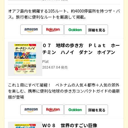
オアフ島内を網羅する105ルート、約4000停留所を持つザ・バ
ス。旅行者に便利なルートを厳選して掲載。
詳細を見る
０７ 地球の歩き方 Ｐｌａｔ ホー
チミン ハノイ ダナン ホイアン
Plat
2024.07.04 発売
これ１冊にすべて凝縮！ ベトナムの人気４都市＋人気の郊外
を楽しむ、携帯に便利な地球の歩き方コンパクトガイドの最新
版が登場
詳細を見る
Ｗ０８ 世界のすごい巨像