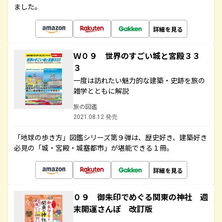
ました。
詳細を見る
Ｗ０９ 世界のすごい城と宮殿３３
３
一度は訪れたい魅力的な建築・史跡を旅の
雑学とともに解説
旅の図鑑
2021.08.12 発売
「地球の歩き方」図鑑シリーズ第９弾は、歴史好き、建築好き
必見の「城・宮殿・城塞都市」が堪能できる１冊。
詳細を見る
０９ 御朱印でめぐる関東の神社 週
末開運さんぽ 改訂版