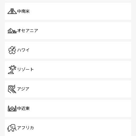
中南米
オセアニア
ハワイ
リゾート
アジア
中近東
アフリカ