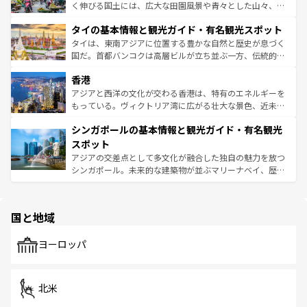
照してほしい。
まで、さまざまな韓国料理が待っている。夜には、韓国な
く伸びる国土には、広大な田園風景や青々とした山々、世
らではのナイトライフも堪能できる。あたたかいホスピタ
界遺産に登録された壮大な自然景観が点在し、都市部では
タイの基本情報と観光ガイド・有名観光スポット
リティに包まれながら、韓国の多彩な魅力を心ゆくまで味
急速な発展と共に伝統が息づく。ハノイの古い町並みやホ
わってみてほしい。 なお、新着の韓国情報は
コンテンツ一
ーチミン市のフランス統治時代の建物も、独特の雰囲気を
タイは、東南アジアに位置する豊かな自然と歴史が息づく
覧
を参照してほしい。
醸し出している。また、バラエティの豊かさとおいしさで
国だ。首都バンコクは高層ビルが立ち並ぶ一方、伝統的な
世界中の食通を魅了してやまないベトナム料理も魅力のひ
寺院や市場がいたるところに点在し、古きよき文化と現代
香港
とつ。フォーやバインミー、ベトナムコーヒーなどは、ぜ
の活気が交差している。北部ではチェンマイなどの山岳地
ひ現地で味わいたい。どの地域を訪れてもあたたかい人々
帯で自然と触れ合い、南部ではプーケットやクラビの美し
アジアと西洋の文化が交わる香港は、特有のエネルギーを
が旅行者を迎えてくれるので、きっと忘れられない旅にな
いビーチでリゾート気分を楽しむことができる。タイ料理
もっている。ヴィクトリア湾に広がる壮大な景色、近未来
るはずだ。 なお、新着のベトナム情報は
コンテンツ一覧
を
は世界的に有名で、屋台から高級レストランまで味覚を刺
的なアートスポット、そして歴史と現代が融合した町並
参照してほしい。
シンガポールの基本情報と観光ガイド・有名観光
激する。気候は一年中温暖で、どの季節にも異なる楽しみ
み、どこを訪れても感動するはず。観光スポットが密集し
が待っている。親しみやすいタイの人々、仏教を中心とし
ており、効率よく見どころを回れるのも魅力。息をのむよ
スポット
た文化、そして多様な観光資源が、訪れる旅人を魅了し続
うな絶景から文化的な体験まで、香港を存分に楽しみ尽く
アジアの交差点として多文化が融合した独自の魅力を放つ
ける。 なお、新着のタイ情報は
コンテンツ一覧
を参照して
そう。 なお、新着の香港情報は
コンテンツ一覧
を参照して
シンガポール。未来的な建築物が並ぶマリーナベイ、歴史
ほしい。
ほしい。
と伝統を感じられるエスニックタウン、多数の緑豊かな公
園や自然保護区など、自然が調和した近代的な景観と文化
の多様性あふれるカラフルな町は、どこを歩いても新しい
国と地域
発見がある。さらに、治安のよさや充実した公共交通機関
も、旅行者にとっては魅力的なポイント。グルメも豊富
で、ホーカーズは地元の風情を楽しめる外せないスポット
ヨーロッパ
だ。訪れる人を飽きさせないシンガポールで、多様な魅力
を体感しよう。 なお、新着のシンガポール情報は
コンテン
ツ一覧
を参照してほしい。
北米