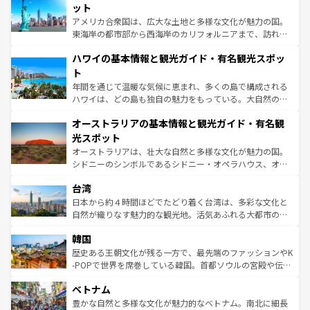
博物館もあり、アルプス観光だけでなく町歩きも満喫する
ット
ことができる。国民の所得が高いため物価も高いが、旅行
アメリカ合衆国は、広大な土地と多様な文化が魅力の国。
者向けの交通パス提供のサービスもあり、うまく活用すれ
東海岸の都市部から西海岸のカリフォルニアまで、訪れる
ば市内交通費無料で観光を楽しむこともできる。 なお、新
場所ごとに異なる風景と体験が待っている。ニューヨーク
着のスイス情報は
コンテンツ一覧
を参照してほしい。
ハワイの基本情報と観光ガイド・有名観光スポッ
のような巨大都市は、観光、ショッピング、エンターテイ
ンメントが詰まった刺激的なスポットだ。一方、アメリカ
ト
西部には大自然が広がり、グランドキャニオンやイエロー
年間を通じて温暖な気候に恵まれ、多くの島で構成される
ストーン国立公園といった絶景が堪能できる。さらに、南
ハワイは、どの島も独自の魅力をもっている。大自然の神
部のニューオーリンズでは、音楽と美食が融合した独特の
秘を感じたいなら、火山が生み出した壮大な景観を誇るハ
文化が魅力。旅行者はアメリカの各地域で異なる魅力を楽
オーストラリアの基本情報と観光ガイド・有名観
ワイ島は見逃せない。また、定番の観光地といえばオアフ
しみながら、その多様性と豊かな歴史を感じることができ
島だが、静かな自然を求めるならマウイ島やカウアイ島が
光スポット
るだろう。車でのロードトリップや列車の旅も、アメリカ
おすすめ。エメラルドグリーンに輝く海をはじめ、豊かな
オーストラリアは、壮大な自然と多様な文化が魅力の国。
ならではの贅沢な旅のスタイルだ。 なお、新着のアメリカ
文化や歴史が息づいている。「アロハスピリット」と呼ば
シドニーのシンボルであるシドニー・オペラハウス、オー
情報は
コンテンツ一覧
を参照してほしい。
れるおもてなしの心で訪れる人々を迎えてくれるハワイの
ストラリア東海岸北部に広がる大サンゴ礁地帯グレートバ
人々、おいしいローカルフードやハワイアンミュージッ
台湾
リアリーフや大陸中央部にそびえるウルル（エアーズロッ
ク、伝統的なフラダンスなど、すべてがハワイの魅力を彩
ク）、タスマニアの美しい原生林やケアンズの熱帯雨林な
日本から約４時間ほどでたどり着く台湾は、多彩な文化と
っている。訪れるたびに新しい発見と感動が待っているハ
ど、見どころがたくさん。また、カフェやワイン、オージ
自然が織りなす魅力的な観光地。活気あふれる大都市の台
ワイを、存分に味わってほしい。 なお、新着のハワイ情報
ービーフなどの食文化も豊かで、美味しいものであふれて
北やノスタルジックな町並みが人気な九份（ジォウフェ
は
コンテンツ一覧
を参照してほしい。
韓国
いる。アクティビティも充実しており、サーフィンやダイ
ン）、静ひつな山岳地帯である台湾東部など、都市の喧騒
ビング、ハイキングなど、アウトドア好きにはたまらな
と山間の静けさが共存しており、訪れる人に新しい発見と
歴史ある王朝文化が残る一方で、最先端のファッションやK
い。オーストラリアの多彩な魅力を存分に味わいつくそ
驚きをもたらしてくれる。また、奥深い台湾の食文化も魅
-POPで世界を席巻している韓国。首都ソウルの宮殿や伝統
う。 なお、新着のオーストラリア情報は
コンテンツ一覧
を
力で、夜市などの屋台グルメから高級料理、ヘルシーで美
家屋が並ぶエリアでは韓国の歴史と文化に浸ることがで
参照してほしい。
ベトナム
容にもいいと評判のスイーツなど、バラエティ豊かな料理
き、地方に足を延ばせば四季折々の自然美を楽しむことが
が味わえる。 なお、新着の台湾情報は
コンテンツ一覧
を参
できる。そして、キムチや焼肉、絶品のストリートフード
豊かな自然と多様な文化が魅力的なベトナム。南北に細長