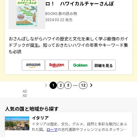
ロ！ ハワイカルチャーさんぽ
BOOKS 旅の読み物
2024.03.22 発売
おさんぽしながらハワイの歴史と文化を楽しく学ぶ最強のガイ
ドブックが誕生。知っておきたいハワイの年表やキーワード集
も必読
詳細を見る
…
1
2
3
12
AD
AD
人気の国と地域から探す
イタリア
イタリアは歴史、文化、グルメ、自然と多彩な魅力にあふ
れた国。
ローマ
の古代遺跡やフィレンツェのルネッサンス
美術、ヴェネツィアの運河など、歴史あるスポットはもち