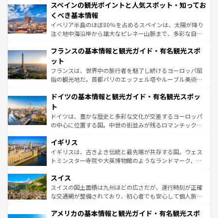
スペインの観光ポイントと人気スポット・知ってお
ろん、トスカーナの美しい田園風景やアマルフィ海岸の絶
景など、自然景観も見逃せない。観光の合間には、本場の
くべき基本情報
ピザやパスタなど、絶品のイタリア料理を堪能することも
イベリア半島のほぼ80％を占めるスペインは、太陽が降り
できる。朝目覚めてから夜眠るまで、すべての瞬間を楽し
注ぐ地中海沿岸から雄大なピレネー山脈まで、多彩な自然
ませてくれるイタリアで、忘れられない旅をしてみよう！
と文化が詰まったヨーロッパ屈指の旅行先だ。多様な地域
なお、新着のイタリア情報は
コンテンツ一覧
を参照してほ
フランスの基本情報と観光ガイド・有名観光スポ
文化が根付くこの国では、情熱的なフラメンコ、熱気あふ
しい。
れる闘牛、そして美味しいタパスが生活の一部となってい
ット
る。首都マドリードの洗練された雰囲気や、バルセロナの
フランスは、世界中の旅行者を魅了し続けるヨーロッパ屈
アートに溢れた街角から、地方では古代ローマ遺跡や中世
指の観光地だ。首都パリのエッフェル塔やルーブル美術館
の城塞都市、穏やかなビーチリゾートまで多彩な表情を見
といった象徴的なスポットから、田舎町の古風な美しさま
せる。地方によって風土や気候が異なるスペインはその個
ドイツの基本情報と観光ガイド・有名観光スポッ
で、幅広い魅力が詰まっている。華麗な宮殿、歴史的な大
性で訪れる人を魅了する。 なお、新着のスペイン情報は
コ
聖堂、美しいビーチ、そして豊かな自然が、訪れる者を心
ト
ンテンツ一覧
を参照してほしい。
から魅了する。また、フランスは美食の国としても知ら
ドイツは、豊かな歴史と多彩な文化が交差するヨーロッパ
れ、フランス料理はユネスコ無形文化遺産にも登録されて
の中心に位置する国。中世の街並みが残るロマンチック街
いる。シャンパンの発祥地であるランス、プロヴァンスの
道から、未来を先取りするようなモダンな都市まで多様な
香り高いラベンダー畑など、多彩な楽しみ方が可能だ。さ
イギリス
顔を持つこの国は、どこを歩いても飽きることがない。ベ
らに、パリ以外の地域にも魅力が溢れており、どの街角に
ルリンの文化的活気、バイエルン州のアルプスの絶景、そ
イギリスは、古きよき伝統と最先端が共存する国。ウェス
も豊かな歴史と文化が息づいている。パリ以外の個性あふ
してライン川沿いのワイン畑といった風景は必見。ビール
トミンスター寺院や大英博物館のようなランドマーク、歴
れる地方に足を運ぶとそれぞれで全く異なる文化を体験で
とソーセージを味わいながら地元の人と過ごす楽しい時間
史ある大学都市、美しい丘陵地帯や牧歌的な風景など、エ
きるだろう。 なお、新着のフランス情報は
コンテンツ一覧
スイス
は、お酒好きな人にはぜひ体験してほしい。 なお、新着の
リアごとに異なる魅力がある。また、優雅なアフタヌーン
を参照してほしい。
ドイツ情報は
コンテンツ一覧
を参照してほしい。
ティー、ビール好きにはたまらない英国パブ、サッカー観
スイスの国土面積は九州ほどの広さだが、運行時刻が正確
戦など、本場だからこそできる体験も豊富。イギリスを旅
な交通網が整備されており、初心者でも安心して個人旅行
して楽しみつくそう。 なお、新着のイギリス情報は
コンテ
を楽しめる。日本同様に時刻表どおりの旅が可能だ。中世
アメリカの基本情報と観光ガイド・有名観光スポ
ンツ一覧
を参照してほしい。
の建物がそのまま残る町や、スイスならではのユニークな