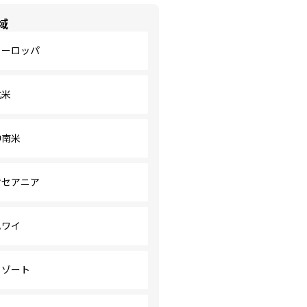
域
ヨーロッパ
北米
中南米
オセアニア
ハワイ
リゾート