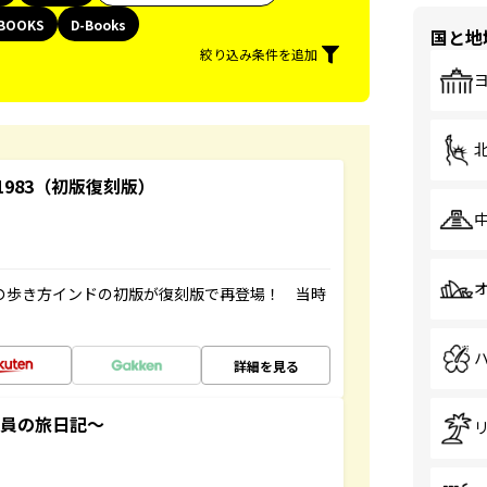
BOOKS
D-Books
国と地
絞り込み条件を追加
-1983（初版復刻版）
球の歩き方インドの初版が復刻版で再登場！ 当時
詳細を見る
社員の旅日記～