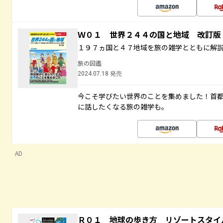
Ｗ０１ 世界２４４の国と地域 改訂版
１９７ヵ国と４７地域を旅の雑学とともに解
旅の図鑑
2024.07.18 発売
今こそ学びたい世界のことを集めました！首
に話したくなる旅の雑学も。
AD
Ｒ０１ 地球の歩き方 リゾートスタイ