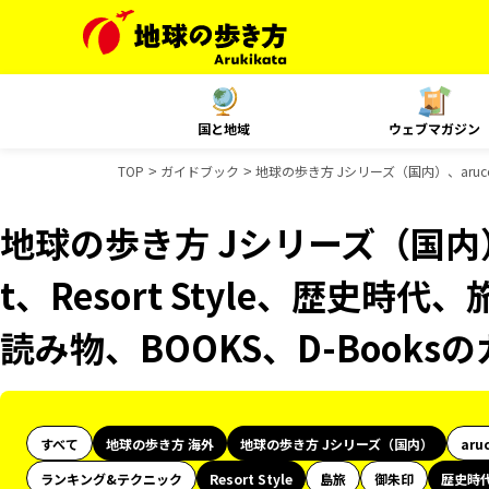
国と地域
ウェブマガジン
TOP
ガイドブック
地球の歩き方 Jシリーズ（国内）、aruco 
地球の歩き方 Jシリーズ（国内）、
t、Resort Style、歴史時代
読み物、BOOKS、D-Book
すべて
地球の歩き方 海外
地球の歩き方 Jシリーズ（国内）
aru
ランキング&テクニック
Resort Style
島旅
御朱印
歴史時