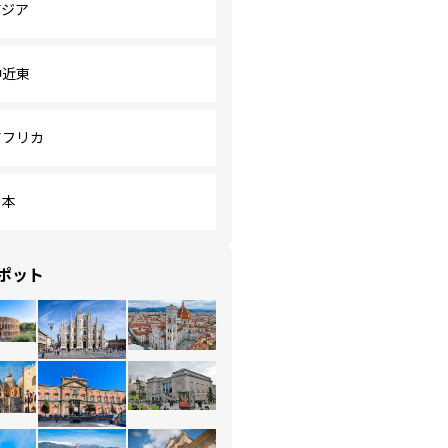
アジア
中近東
アフリカ
日本
ポット