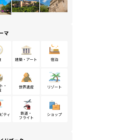
ーマ
食
建築・アート
宿泊
ト・
世界遺産
リゾート
戦
鉄道・
ビティ
ショップ
フライト