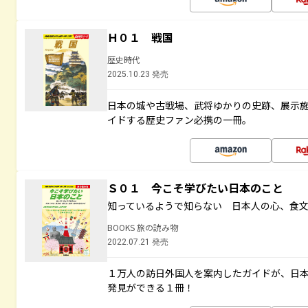
Ｈ０１ 戦国
歴史時代
2025.10.23 発売
日本の城や古戦場、武将ゆかりの史跡、展示
イドする歴史ファン必携の一冊。
Ｓ０１ 今こそ学びたい日本のこと
知っているようで知らない 日本人の心、食
BOOKS 旅の読み物
2022.07.21 発売
１万人の訪日外国人を案内したガイドが、日
発見ができる１冊！