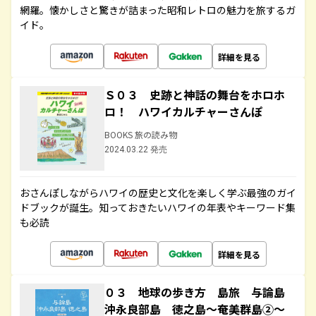
網羅。懐かしさと驚きが詰まった昭和レトロの魅力を旅するガ
イド。
詳細を見る
Ｓ０３ 史跡と神話の舞台をホロホ
ロ！ ハワイカルチャーさんぽ
BOOKS 旅の読み物
2024.03.22 発売
おさんぽしながらハワイの歴史と文化を楽しく学ぶ最強のガイ
ドブックが誕生。知っておきたいハワイの年表やキーワード集
も必読
詳細を見る
０３ 地球の歩き方 島旅 与論島
沖永良部島 徳之島～奄美群島②～