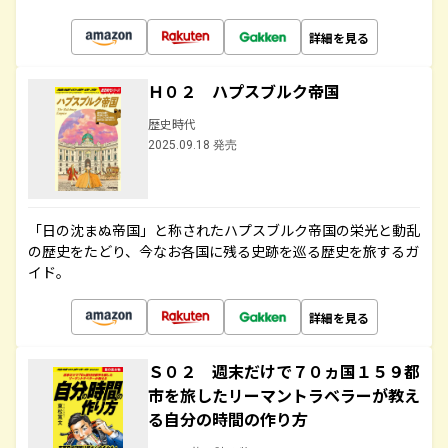
詳細を見る
Ｈ０２ ハプスブルク帝国
歴史時代
2025.09.18 発売
「日の沈まぬ帝国」と称されたハプスブルク帝国の栄光と動乱
の歴史をたどり、今なお各国に残る史跡を巡る歴史を旅するガ
イド。
詳細を見る
Ｓ０２ 週末だけで７０ヵ国１５９都
市を旅したリーマントラベラーが教え
る自分の時間の作り方