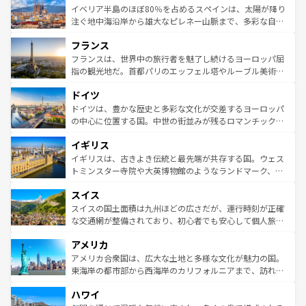
景など、自然景観も見逃せない。観光の合間には、本場の
イベリア半島のほぼ80％を占めるスペインは、太陽が降り
ピザやパスタなど、絶品のイタリア料理を堪能することも
注ぐ地中海沿岸から雄大なピレネー山脈まで、多彩な自然
できる。朝目覚めてから夜眠るまで、すべての瞬間を楽し
と文化が詰まったヨーロッパ屈指の旅行先だ。多様な地域
フランス
ませてくれるイタリアで、忘れられない旅をしてみよう！
文化が根付くこの国では、情熱的なフラメンコ、熱気あふ
なお、新着のイタリア情報は
コンテンツ一覧
を参照してほ
れる闘牛、そして美味しいタパスが生活の一部となってい
フランスは、世界中の旅行者を魅了し続けるヨーロッパ屈
しい。
る。首都マドリードの洗練された雰囲気や、バルセロナの
指の観光地だ。首都パリのエッフェル塔やルーブル美術館
アートに溢れた街角から、地方では古代ローマ遺跡や中世
といった象徴的なスポットから、田舎町の古風な美しさま
ドイツ
の城塞都市、穏やかなビーチリゾートまで多彩な表情を見
で、幅広い魅力が詰まっている。華麗な宮殿、歴史的な大
せる。地方によって風土や気候が異なるスペインはその個
聖堂、美しいビーチ、そして豊かな自然が、訪れる者を心
ドイツは、豊かな歴史と多彩な文化が交差するヨーロッパ
性で訪れる人を魅了する。 なお、新着のスペイン情報は
コ
から魅了する。また、フランスは美食の国としても知ら
の中心に位置する国。中世の街並みが残るロマンチック街
ンテンツ一覧
を参照してほしい。
れ、フランス料理はユネスコ無形文化遺産にも登録されて
道から、未来を先取りするようなモダンな都市まで多様な
イギリス
いる。シャンパンの発祥地であるランス、プロヴァンスの
顔を持つこの国は、どこを歩いても飽きることがない。ベ
香り高いラベンダー畑など、多彩な楽しみ方が可能だ。さ
ルリンの文化的活気、バイエルン州のアルプスの絶景、そ
イギリスは、古きよき伝統と最先端が共存する国。ウェス
らに、パリ以外の地域にも魅力が溢れており、どの街角に
してライン川沿いのワイン畑といった風景は必見。ビール
トミンスター寺院や大英博物館のようなランドマーク、歴
も豊かな歴史と文化が息づいている。パリ以外の個性あふ
とソーセージを味わいながら地元の人と過ごす楽しい時間
史ある大学都市、美しい丘陵地帯や牧歌的な風景など、エ
れる地方に足を運ぶとそれぞれで全く異なる文化を体験で
スイス
は、お酒好きな人にはぜひ体験してほしい。 なお、新着の
リアごとに異なる魅力がある。また、優雅なアフタヌーン
きるだろう。 なお、新着のフランス情報は
コンテンツ一覧
ドイツ情報は
コンテンツ一覧
を参照してほしい。
ティー、ビール好きにはたまらない英国パブ、サッカー観
スイスの国土面積は九州ほどの広さだが、運行時刻が正確
を参照してほしい。
戦など、本場だからこそできる体験も豊富。イギリスを旅
な交通網が整備されており、初心者でも安心して個人旅行
して楽しみつくそう。 なお、新着のイギリス情報は
コンテ
を楽しめる。日本同様に時刻表どおりの旅が可能だ。中世
アメリカ
ンツ一覧
を参照してほしい。
の建物がそのまま残る町や、スイスならではのユニークな
博物館もあり、アルプス観光だけでなく町歩きも満喫する
アメリカ合衆国は、広大な土地と多様な文化が魅力の国。
ことができる。国民の所得が高いため物価も高いが、旅行
東海岸の都市部から西海岸のカリフォルニアまで、訪れる
者向けの交通パス提供のサービスもあり、うまく活用すれ
場所ごとに異なる風景と体験が待っている。ニューヨーク
ハワイ
ば市内交通費無料で観光を楽しむこともできる。 なお、新
のような巨大都市は、観光、ショッピング、エンターテイ