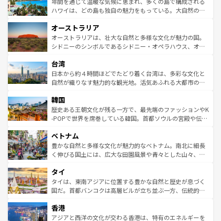
着のスイス情報は
コンテンツ一覧
を参照してほしい。
ンメントが詰まった刺激的なスポットだ。一方、アメリカ
年間を通じて温暖な気候に恵まれ、多くの島で構成される
西部には大自然が広がり、グランドキャニオンやイエロー
ハワイは、どの島も独自の魅力をもっている。大自然の神
ストーン国立公園といった絶景が堪能できる。さらに、南
秘を感じたいなら、火山が生み出した壮大な景観を誇るハ
オーストラリア
部のニューオーリンズでは、音楽と美食が融合した独特の
ワイ島は見逃せない。また、定番の観光地といえばオアフ
文化が魅力。旅行者はアメリカの各地域で異なる魅力を楽
島だが、静かな自然を求めるならマウイ島やカウアイ島が
オーストラリアは、壮大な自然と多様な文化が魅力の国。
しみながら、その多様性と豊かな歴史を感じることができ
おすすめ。エメラルドグリーンに輝く海をはじめ、豊かな
シドニーのシンボルであるシドニー・オペラハウス、オー
るだろう。車でのロードトリップや列車の旅も、アメリカ
文化や歴史が息づいている。「アロハスピリット」と呼ば
ストラリア東海岸北部に広がる大サンゴ礁地帯グレートバ
ならではの贅沢な旅のスタイルだ。 なお、新着のアメリカ
台湾
れるおもてなしの心で訪れる人々を迎えてくれるハワイの
リアリーフや大陸中央部にそびえるウルル（エアーズロッ
情報は
コンテンツ一覧
を参照してほしい。
人々、おいしいローカルフードやハワイアンミュージッ
ク）、タスマニアの美しい原生林やケアンズの熱帯雨林な
日本から約４時間ほどでたどり着く台湾は、多彩な文化と
ク、伝統的なフラダンスなど、すべてがハワイの魅力を彩
ど、見どころがたくさん。また、カフェやワイン、オージ
自然が織りなす魅力的な観光地。活気あふれる大都市の台
っている。訪れるたびに新しい発見と感動が待っているハ
ービーフなどの食文化も豊かで、美味しいものであふれて
北やノスタルジックな町並みが人気な九份（ジォウフェ
ワイを、存分に味わってほしい。 なお、新着のハワイ情報
韓国
いる。アクティビティも充実しており、サーフィンやダイ
ン）、静ひつな山岳地帯である台湾東部など、都市の喧騒
は
コンテンツ一覧
を参照してほしい。
ビング、ハイキングなど、アウトドア好きにはたまらな
と山間の静けさが共存しており、訪れる人に新しい発見と
歴史ある王朝文化が残る一方で、最先端のファッションやK
い。オーストラリアの多彩な魅力を存分に味わいつくそ
驚きをもたらしてくれる。また、奥深い台湾の食文化も魅
-POPで世界を席巻している韓国。首都ソウルの宮殿や伝統
う。 なお、新着のオーストラリア情報は
コンテンツ一覧
を
力で、夜市などの屋台グルメから高級料理、ヘルシーで美
家屋が並ぶエリアでは韓国の歴史と文化に浸ることがで
参照してほしい。
ベトナム
容にもいいと評判のスイーツなど、バラエティ豊かな料理
き、地方に足を延ばせば四季折々の自然美を楽しむことが
が味わえる。 なお、新着の台湾情報は
コンテンツ一覧
を参
できる。そして、キムチや焼肉、絶品のストリートフード
豊かな自然と多様な文化が魅力的なベトナム。南北に細長
照してほしい。
まで、さまざまな韓国料理が待っている。夜には、韓国な
く伸びる国土には、広大な田園風景や青々とした山々、世
らではのナイトライフも堪能できる。あたたかいホスピタ
界遺産に登録された壮大な自然景観が点在し、都市部では
タイ
リティに包まれながら、韓国の多彩な魅力を心ゆくまで味
急速な発展と共に伝統が息づく。ハノイの古い町並みやホ
わってみてほしい。 なお、新着の韓国情報は
コンテンツ一
ーチミン市のフランス統治時代の建物も、独特の雰囲気を
タイは、東南アジアに位置する豊かな自然と歴史が息づく
覧
を参照してほしい。
醸し出している。また、バラエティの豊かさとおいしさで
国だ。首都バンコクは高層ビルが立ち並ぶ一方、伝統的な
世界中の食通を魅了してやまないベトナム料理も魅力のひ
寺院や市場がいたるところに点在し、古きよき文化と現代
香港
とつ。フォーやバインミー、ベトナムコーヒーなどは、ぜ
の活気が交差している。北部ではチェンマイなどの山岳地
ひ現地で味わいたい。どの地域を訪れてもあたたかい人々
帯で自然と触れ合い、南部ではプーケットやクラビの美し
アジアと西洋の文化が交わる香港は、特有のエネルギーを