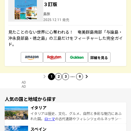
３訂版
島旅
2025.12.11 発売
見たことのない世界に心奪われる！ 奄美群島南部「与論島・
沖永良部島・徳之島」の三島だけをフィーチャーした完全ガイ
ド。
詳細を見る
…
1
2
3
9
AD
AD
人気の国と地域から探す
イタリア
イタリアは歴史、文化、グルメ、自然と多彩な魅力にあふ
れた国。
ローマ
の古代遺跡やフィレンツェのルネッサンス
美術、ヴェネツィアの運河など、歴史あるスポットはもち
スペイン
ろん、トスカーナの美しい田園風景やアマルフィ海岸の絶