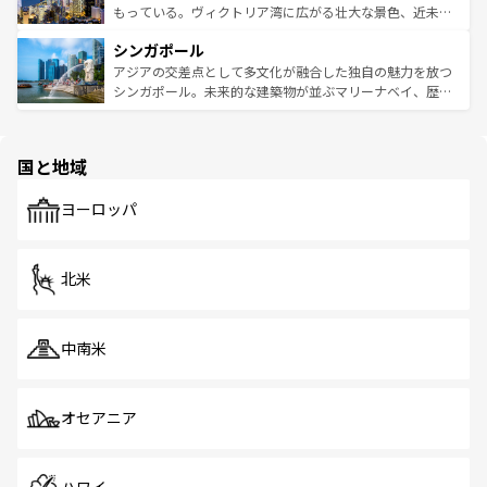
が旅行者を迎えてくれるので、きっと忘れられない旅にな
いビーチでリゾート気分を楽しむことができる。タイ料理
もっている。ヴィクトリア湾に広がる壮大な景色、近未来
るはずだ。 なお、新着のベトナム情報は
コンテンツ一覧
を
は世界的に有名で、屋台から高級レストランまで味覚を刺
的なアートスポット、そして歴史と現代が融合した町並
参照してほしい。
シンガポール
激する。気候は一年中温暖で、どの季節にも異なる楽しみ
み、どこを訪れても感動するはず。観光スポットが密集し
が待っている。親しみやすいタイの人々、仏教を中心とし
ており、効率よく見どころを回れるのも魅力。息をのむよ
アジアの交差点として多文化が融合した独自の魅力を放つ
た文化、そして多様な観光資源が、訪れる旅人を魅了し続
うな絶景から文化的な体験まで、香港を存分に楽しみ尽く
シンガポール。未来的な建築物が並ぶマリーナベイ、歴史
ける。 なお、新着のタイ情報は
コンテンツ一覧
を参照して
そう。 なお、新着の香港情報は
コンテンツ一覧
を参照して
と伝統を感じられるエスニックタウン、多数の緑豊かな公
ほしい。
ほしい。
園や自然保護区など、自然が調和した近代的な景観と文化
の多様性あふれるカラフルな町は、どこを歩いても新しい
国と地域
発見がある。さらに、治安のよさや充実した公共交通機関
も、旅行者にとっては魅力的なポイント。グルメも豊富
で、ホーカーズは地元の風情を楽しめる外せないスポット
ヨーロッパ
だ。訪れる人を飽きさせないシンガポールで、多様な魅力
を体感しよう。 なお、新着のシンガポール情報は
コンテン
ツ一覧
を参照してほしい。
北米
中南米
オセアニア