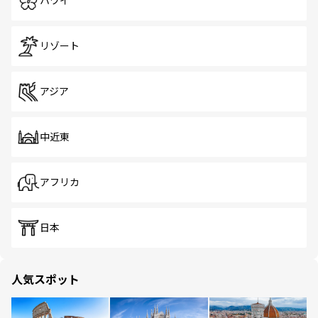
ハワイ
リゾート
アジア
中近東
アフリカ
日本
人気スポット