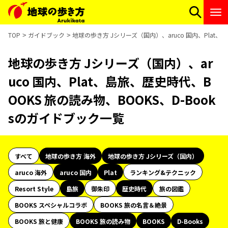
TOP
ガイドブック
地球の歩き方 Jシリーズ（国内）、aruco 国内、Plat、
地球の歩き方 Jシリーズ（国内）、ar
uco 国内、Plat、島旅、歴史時代、B
OOKS 旅の読み物、BOOKS、D-Book
sのガイドブック一覧
すべて
地球の歩き方 海外
地球の歩き方 Jシリーズ（国内）
aruco 海外
aruco 国内
Plat
ランキング&テクニック
Resort Style
島旅
御朱印
歴史時代
旅の図鑑
BOOKS スペシャルコラボ
BOOKS 旅の名言＆絶景
BOOKS 旅と健康
BOOKS 旅の読み物
BOOKS
D-Books