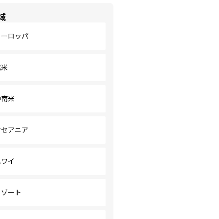
域
ヨーロッパ
北米
中南米
オセアニア
ハワイ
リゾート