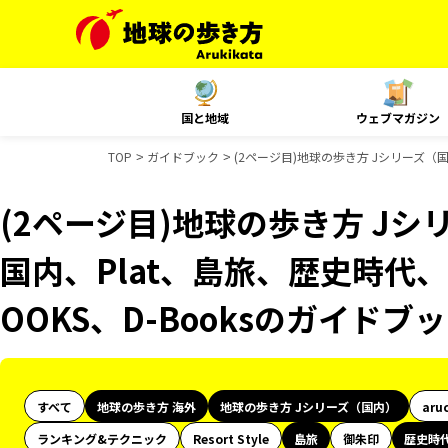
国と地域
ウェブマガジン
TOP
ガイドブック
(2ページ目)地球の歩き方 Jシリーズ（国内
(2ページ目)地球の歩き方 Jシリ
国内、Plat、島旅、歴史時代、
OOKS、D-Booksのガイドブ
すべて
地球の歩き方 海外
地球の歩き方 Jシリーズ（国内）
aru
ランキング&テクニック
Resort Style
島旅
御朱印
歴史時