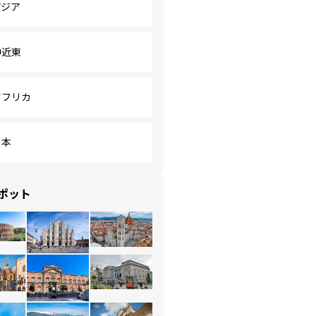
アジア
中近東
アフリカ
日本
ポット