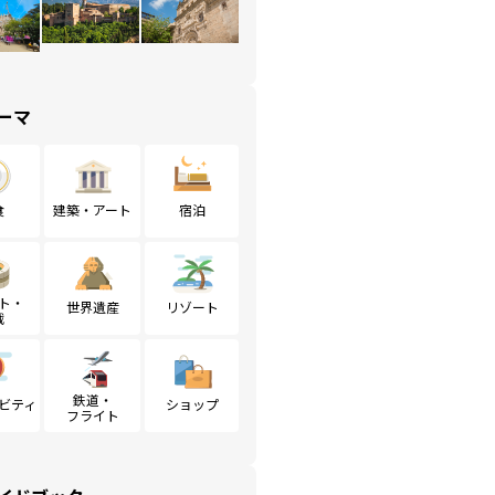
ーマ
食
建築・アート
宿泊
ト・
世界遺産
リゾート
戦
鉄道・
ビティ
ショップ
フライト