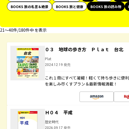
BOOKS 旅の名言＆絶景
BOOKS 旅と健康
BOOKS 旅の読み物
21〜40件/180件中 を表示
０３ 地球の歩き方 Ｐｌａｔ 台北
Plat
2024.12.19 発売
これ１冊にすべて凝縮！軽くて持ち歩きに便
を楽しみ尽くすプラン＆最新情報満載！
Ｈ０４ 平成
歴史時代
2026.09.17 発売