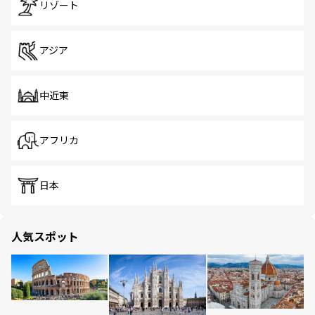
リゾート
アジア
中近東
アフリカ
日本
人気スポット