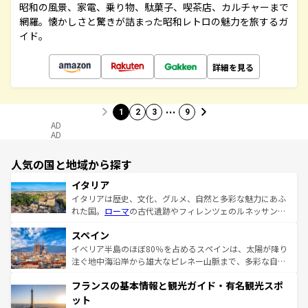
昭和の風景、家電、乗り物、駄菓子、喫茶店、カルチャーまで
網羅。懐かしさと驚きが詰まった昭和レトロの魅力を旅するガ
イド。
詳細を見る
…
1
2
3
9
AD
AD
人気の国と地域から探す
イタリア
イタリアは歴史、文化、グルメ、自然と多彩な魅力にあふ
れた国。
ローマ
の古代遺跡やフィレンツェのルネッサンス
美術、ヴェネツィアの運河など、歴史あるスポットはもち
スペイン
ろん、トスカーナの美しい田園風景やアマルフィ海岸の絶
景など、自然景観も見逃せない。観光の合間には、本場の
イベリア半島のほぼ80％を占めるスペインは、太陽が降り
ピザやパスタなど、絶品のイタリア料理を堪能することも
注ぐ地中海沿岸から雄大なピレネー山脈まで、多彩な自然
できる。朝目覚めてから夜眠るまで、すべての瞬間を楽し
と文化が詰まったヨーロッパ屈指の旅行先だ。多様な地域
フランスの基本情報と観光ガイド・有名観光スポ
ませてくれるイタリアで、忘れられない旅をしてみよう！
文化が根付くこの国では、情熱的なフラメンコ、熱気あふ
なお、新着のイタリア情報は
コンテンツ一覧
を参照してほ
れる闘牛、そして美味しいタパスが生活の一部となってい
ット