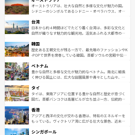
文化が魅力。旅行者はアメリカの各地域で異なる魅力を楽
島だが、静かな自然を求めるならマウイ島やカウアイ島が
オーストラリアは、壮大な自然と多様な文化が魅力の国。
しみながら、その多様性と豊かな歴史を感じることができ
おすすめ。エメラルドグリーンに輝く海をはじめ、豊かな
シドニーのシンボルであるシドニー・オペラハウス、オー
るだろう。車でのロードトリップや列車の旅も、アメリカ
文化や歴史が息づいている。「アロハスピリット」と呼ば
ストラリア東海岸北部に広がる大サンゴ礁地帯グレートバ
ならではの贅沢な旅のスタイルだ。 なお、新着のアメリカ
台湾
れるおもてなしの心で訪れる人々を迎えてくれるハワイの
リアリーフや大陸中央部にそびえるウルル（エアーズロッ
情報は
コンテンツ一覧
を参照してほしい。
人々、おいしいローカルフードやハワイアンミュージッ
ク）、タスマニアの美しい原生林やケアンズの熱帯雨林な
日本から約４時間ほどでたどり着く台湾は、多彩な文化と
ク、伝統的なフラダンスなど、すべてがハワイの魅力を彩
ど、見どころがたくさん。また、カフェやワイン、オージ
自然が織りなす魅力的な観光地。活気あふれる大都市の台
っている。訪れるたびに新しい発見と感動が待っているハ
ービーフなどの食文化も豊かで、美味しいものであふれて
北やノスタルジックな町並みが人気な九份（ジォウフェ
ワイを、存分に味わってほしい。 なお、新着のハワイ情報
韓国
いる。アクティビティも充実しており、サーフィンやダイ
ン）、静ひつな山岳地帯である台湾東部など、都市の喧騒
は
コンテンツ一覧
を参照してほしい。
ビング、ハイキングなど、アウトドア好きにはたまらな
と山間の静けさが共存しており、訪れる人に新しい発見と
歴史ある王朝文化が残る一方で、最先端のファッションやK
い。オーストラリアの多彩な魅力を存分に味わいつくそ
驚きをもたらしてくれる。また、奥深い台湾の食文化も魅
-POPで世界を席巻している韓国。首都ソウルの宮殿や伝統
う。 なお、新着のオーストラリア情報は
コンテンツ一覧
を
力で、夜市などの屋台グルメから高級料理、ヘルシーで美
家屋が並ぶエリアでは韓国の歴史と文化に浸ることがで
参照してほしい。
ベトナム
容にもいいと評判のスイーツなど、バラエティ豊かな料理
き、地方に足を延ばせば四季折々の自然美を楽しむことが
が味わえる。 なお、新着の台湾情報は
コンテンツ一覧
を参
できる。そして、キムチや焼肉、絶品のストリートフード
豊かな自然と多様な文化が魅力的なベトナム。南北に細長
照してほしい。
まで、さまざまな韓国料理が待っている。夜には、韓国な
く伸びる国土には、広大な田園風景や青々とした山々、世
らではのナイトライフも堪能できる。あたたかいホスピタ
界遺産に登録された壮大な自然景観が点在し、都市部では
タイ
リティに包まれながら、韓国の多彩な魅力を心ゆくまで味
急速な発展と共に伝統が息づく。ハノイの古い町並みやホ
わってみてほしい。 なお、新着の韓国情報は
コンテンツ一
ーチミン市のフランス統治時代の建物も、独特の雰囲気を
タイは、東南アジアに位置する豊かな自然と歴史が息づく
覧
を参照してほしい。
醸し出している。また、バラエティの豊かさとおいしさで
国だ。首都バンコクは高層ビルが立ち並ぶ一方、伝統的な
世界中の食通を魅了してやまないベトナム料理も魅力のひ
寺院や市場がいたるところに点在し、古きよき文化と現代
香港
とつ。フォーやバインミー、ベトナムコーヒーなどは、ぜ
の活気が交差している。北部ではチェンマイなどの山岳地
ひ現地で味わいたい。どの地域を訪れてもあたたかい人々
帯で自然と触れ合い、南部ではプーケットやクラビの美し
アジアと西洋の文化が交わる香港は、特有のエネルギーを
が旅行者を迎えてくれるので、きっと忘れられない旅にな
いビーチでリゾート気分を楽しむことができる。タイ料理
もっている。ヴィクトリア湾に広がる壮大な景色、近未来
るはずだ。 なお、新着のベトナム情報は
コンテンツ一覧
を
は世界的に有名で、屋台から高級レストランまで味覚を刺
的なアートスポット、そして歴史と現代が融合した町並
参照してほしい。
シンガポール
激する。気候は一年中温暖で、どの季節にも異なる楽しみ
み、どこを訪れても感動するはず。観光スポットが密集し