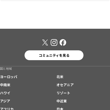
コミュニティを見る
国と地域
ヨーロッパ
北米
中南米
オセアニア
ハワイ
リゾート
アジア
中近東
アフリカ
日本