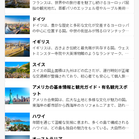
しい。
る。首都マドリードの洗練された雰囲気や、バルセロナの
フランスは、世界中の旅行者を魅了し続けるヨーロッパ屈
アートに溢れた街角から、地方では古代ローマ遺跡や中世
指の観光地だ。首都パリのエッフェル塔やルーブル美術館
の城塞都市、穏やかなビーチリゾートまで多彩な表情を見
といった象徴的なスポットから、田舎町の古風な美しさま
せる。地方によって風土や気候が異なるスペインはその個
ドイツ
で、幅広い魅力が詰まっている。華麗な宮殿、歴史的な大
性で訪れる人を魅了する。 なお、新着のスペイン情報は
コ
聖堂、美しいビーチ、そして豊かな自然が、訪れる者を心
ドイツは、豊かな歴史と多彩な文化が交差するヨーロッパ
ンテンツ一覧
を参照してほしい。
から魅了する。また、フランスは美食の国としても知ら
の中心に位置する国。中世の街並みが残るロマンチック街
れ、フランス料理はユネスコ無形文化遺産にも登録されて
道から、未来を先取りするようなモダンな都市まで多様な
イギリス
いる。シャンパンの発祥地であるランス、プロヴァンスの
顔を持つこの国は、どこを歩いても飽きることがない。ベ
香り高いラベンダー畑など、多彩な楽しみ方が可能だ。さ
ルリンの文化的活気、バイエルン州のアルプスの絶景、そ
イギリスは、古きよき伝統と最先端が共存する国。ウェス
らに、パリ以外の地域にも魅力が溢れており、どの街角に
してライン川沿いのワイン畑といった風景は必見。ビール
トミンスター寺院や大英博物館のようなランドマーク、歴
も豊かな歴史と文化が息づいている。パリ以外の個性あふ
とソーセージを味わいながら地元の人と過ごす楽しい時間
史ある大学都市、美しい丘陵地帯や牧歌的な風景など、エ
れる地方に足を運ぶとそれぞれで全く異なる文化を体験で
スイス
は、お酒好きな人にはぜひ体験してほしい。 なお、新着の
リアごとに異なる魅力がある。また、優雅なアフタヌーン
きるだろう。 なお、新着のフランス情報は
コンテンツ一覧
ドイツ情報は
コンテンツ一覧
を参照してほしい。
ティー、ビール好きにはたまらない英国パブ、サッカー観
スイスの国土面積は九州ほどの広さだが、運行時刻が正確
を参照してほしい。
戦など、本場だからこそできる体験も豊富。イギリスを旅
な交通網が整備されており、初心者でも安心して個人旅行
して楽しみつくそう。 なお、新着のイギリス情報は
コンテ
を楽しめる。日本同様に時刻表どおりの旅が可能だ。中世
アメリカの基本情報と観光ガイド・有名観光スポ
ンツ一覧
を参照してほしい。
の建物がそのまま残る町や、スイスならではのユニークな
博物館もあり、アルプス観光だけでなく町歩きも満喫する
ット
ことができる。国民の所得が高いため物価も高いが、旅行
アメリカ合衆国は、広大な土地と多様な文化が魅力の国。
者向けの交通パス提供のサービスもあり、うまく活用すれ
東海岸の都市部から西海岸のカリフォルニアまで、訪れる
ば市内交通費無料で観光を楽しむこともできる。 なお、新
場所ごとに異なる風景と体験が待っている。ニューヨーク
着のスイス情報は
コンテンツ一覧
を参照してほしい。
ハワイ
のような巨大都市は、観光、ショッピング、エンターテイ
ンメントが詰まった刺激的なスポットだ。一方、アメリカ
年間を通じて温暖な気候に恵まれ、多くの島で構成される
西部には大自然が広がり、グランドキャニオンやイエロー
ハワイは、どの島も独自の魅力をもっている。大自然の神
ストーン国立公園といった絶景が堪能できる。さらに、南
秘を感じたいなら、火山が生み出した壮大な景観を誇るハ
オーストラリア
部のニューオーリンズでは、音楽と美食が融合した独特の
ワイ島は見逃せない。また、定番の観光地といえばオアフ