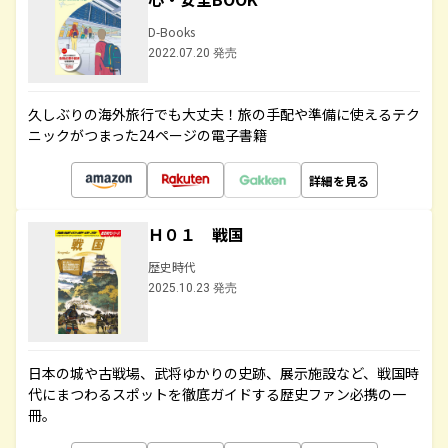
D-Books
2022.07.20 発売
久しぶりの海外旅行でも大丈夫！旅の手配や準備に使えるテク
ニックがつまった24ページの電子書籍
詳細を見る
Ｈ０１ 戦国
歴史時代
2025.10.23 発売
日本の城や古戦場、武将ゆかりの史跡、展示施設など、戦国時
代にまつわるスポットを徹底ガイドする歴史ファン必携の一
冊。