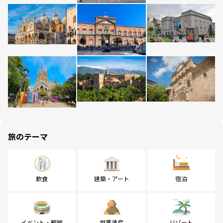
旅のテーマ
飲食
建築・アート
宿泊
イベント・観戦
世界遺産
リゾート