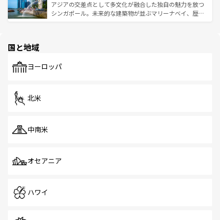
が待っている。親しみやすいタイの人々、仏教を中心とし
ており、効率よく見どころを回れるのも魅力。息をのむよ
アジアの交差点として多文化が融合した独自の魅力を放つ
た文化、そして多様な観光資源が、訪れる旅人を魅了し続
うな絶景から文化的な体験まで、香港を存分に楽しみ尽く
シンガポール。未来的な建築物が並ぶマリーナベイ、歴史
ける。 なお、新着のタイ情報は
コンテンツ一覧
を参照して
そう。 なお、新着の香港情報は
コンテンツ一覧
を参照して
と伝統を感じられるエスニックタウン、多数の緑豊かな公
ほしい。
ほしい。
園や自然保護区など、自然が調和した近代的な景観と文化
の多様性あふれるカラフルな町は、どこを歩いても新しい
国と地域
発見がある。さらに、治安のよさや充実した公共交通機関
も、旅行者にとっては魅力的なポイント。グルメも豊富
で、ホーカーズは地元の風情を楽しめる外せないスポット
ヨーロッパ
だ。訪れる人を飽きさせないシンガポールで、多様な魅力
を体感しよう。 なお、新着のシンガポール情報は
コンテン
ツ一覧
を参照してほしい。
北米
中南米
オセアニア
ハワイ