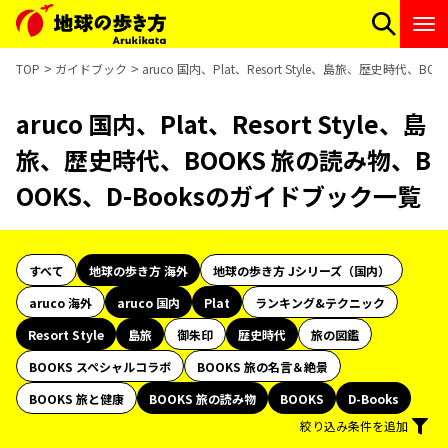
TOP
ガイドブック
aruco 国内、Plat、Resort Style、島旅、歴史時代、
aruco 国内、Plat、Resort Style、島
旅、歴史時代、BOOKS 旅の読み物、B
OOKS、D-Booksのガイドブック一覧
すべて
地球の歩き方 海外
地球の歩き方 Jシリーズ（国内）
aruco 海外
aruco 国内
Plat
ランキング&テクニック
Resort Style
島旅
御朱印
歴史時代
旅の図鑑
BOOKS スペシャルコラボ
BOOKS 旅の名言＆絶景
BOOKS 旅と健康
BOOKS 旅の読み物
BOOKS
D-Books
絞り込み条件を追加