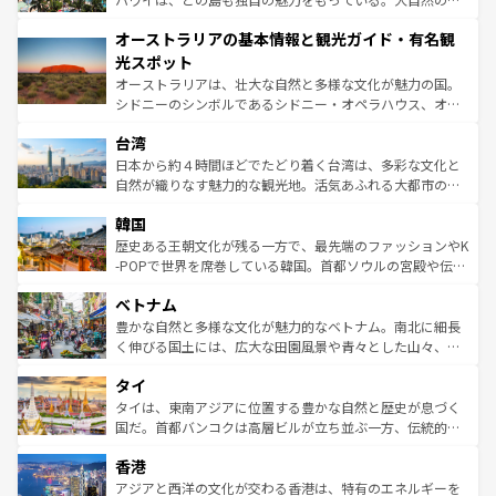
ストーン国立公園といった絶景が堪能できる。さらに、南
秘を感じたいなら、火山が生み出した壮大な景観を誇るハ
オーストラリアの基本情報と観光ガイド・有名観
部のニューオーリンズでは、音楽と美食が融合した独特の
ワイ島は見逃せない。また、定番の観光地といえばオアフ
文化が魅力。旅行者はアメリカの各地域で異なる魅力を楽
島だが、静かな自然を求めるならマウイ島やカウアイ島が
光スポット
しみながら、その多様性と豊かな歴史を感じることができ
おすすめ。エメラルドグリーンに輝く海をはじめ、豊かな
オーストラリアは、壮大な自然と多様な文化が魅力の国。
るだろう。車でのロードトリップや列車の旅も、アメリカ
文化や歴史が息づいている。「アロハスピリット」と呼ば
シドニーのシンボルであるシドニー・オペラハウス、オー
ならではの贅沢な旅のスタイルだ。 なお、新着のアメリカ
れるおもてなしの心で訪れる人々を迎えてくれるハワイの
ストラリア東海岸北部に広がる大サンゴ礁地帯グレートバ
情報は
コンテンツ一覧
を参照してほしい。
人々、おいしいローカルフードやハワイアンミュージッ
台湾
リアリーフや大陸中央部にそびえるウルル（エアーズロッ
ク、伝統的なフラダンスなど、すべてがハワイの魅力を彩
ク）、タスマニアの美しい原生林やケアンズの熱帯雨林な
日本から約４時間ほどでたどり着く台湾は、多彩な文化と
っている。訪れるたびに新しい発見と感動が待っているハ
ど、見どころがたくさん。また、カフェやワイン、オージ
自然が織りなす魅力的な観光地。活気あふれる大都市の台
ワイを、存分に味わってほしい。 なお、新着のハワイ情報
ービーフなどの食文化も豊かで、美味しいものであふれて
北やノスタルジックな町並みが人気な九份（ジォウフェ
は
コンテンツ一覧
を参照してほしい。
韓国
いる。アクティビティも充実しており、サーフィンやダイ
ン）、静ひつな山岳地帯である台湾東部など、都市の喧騒
ビング、ハイキングなど、アウトドア好きにはたまらな
と山間の静けさが共存しており、訪れる人に新しい発見と
歴史ある王朝文化が残る一方で、最先端のファッションやK
い。オーストラリアの多彩な魅力を存分に味わいつくそ
驚きをもたらしてくれる。また、奥深い台湾の食文化も魅
-POPで世界を席巻している韓国。首都ソウルの宮殿や伝統
う。 なお、新着のオーストラリア情報は
コンテンツ一覧
を
力で、夜市などの屋台グルメから高級料理、ヘルシーで美
家屋が並ぶエリアでは韓国の歴史と文化に浸ることがで
参照してほしい。
ベトナム
容にもいいと評判のスイーツなど、バラエティ豊かな料理
き、地方に足を延ばせば四季折々の自然美を楽しむことが
が味わえる。 なお、新着の台湾情報は
コンテンツ一覧
を参
できる。そして、キムチや焼肉、絶品のストリートフード
豊かな自然と多様な文化が魅力的なベトナム。南北に細長
照してほしい。
まで、さまざまな韓国料理が待っている。夜には、韓国な
く伸びる国土には、広大な田園風景や青々とした山々、世
らではのナイトライフも堪能できる。あたたかいホスピタ
界遺産に登録された壮大な自然景観が点在し、都市部では
タイ
リティに包まれながら、韓国の多彩な魅力を心ゆくまで味
急速な発展と共に伝統が息づく。ハノイの古い町並みやホ
わってみてほしい。 なお、新着の韓国情報は
コンテンツ一
ーチミン市のフランス統治時代の建物も、独特の雰囲気を
タイは、東南アジアに位置する豊かな自然と歴史が息づく
覧
を参照してほしい。
醸し出している。また、バラエティの豊かさとおいしさで
国だ。首都バンコクは高層ビルが立ち並ぶ一方、伝統的な
世界中の食通を魅了してやまないベトナム料理も魅力のひ
寺院や市場がいたるところに点在し、古きよき文化と現代
香港
とつ。フォーやバインミー、ベトナムコーヒーなどは、ぜ
の活気が交差している。北部ではチェンマイなどの山岳地
ひ現地で味わいたい。どの地域を訪れてもあたたかい人々
帯で自然と触れ合い、南部ではプーケットやクラビの美し
アジアと西洋の文化が交わる香港は、特有のエネルギーを