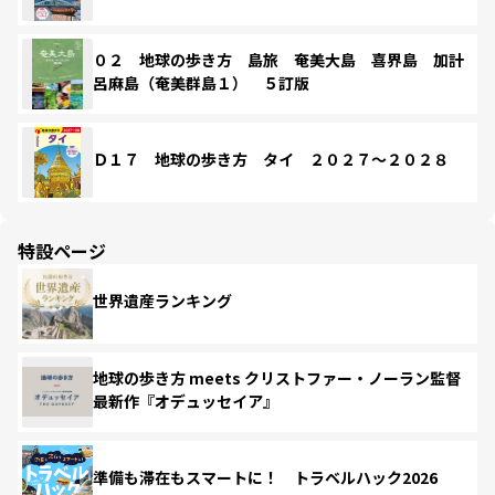
０２ 地球の歩き方 島旅 奄美大島 喜界島 加計
呂麻島（奄美群島１） ５訂版
Ｄ１７ 地球の歩き方 タイ ２０２７～２０２８
特設ページ
世界遺産ランキング
地球の歩き方 meets クリストファー・ノーラン監督
最新作『オデュッセイア』
準備も滞在もスマートに！ トラベルハック2026