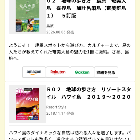
０２ 地球の歩き方 島旅 奄美大
島 喜界島 加計呂麻島（奄美群島
１） ５訂版
島旅
2026.08.06 発売
ようこそ！ 絶景スポットから遊び方、カルチャーまで、島の
人たちが教えてくれた奄美大島の魅力を1冊に凝縮。さあ、島
旅へ。
詳細を見る
Ｒ０２ 地球の歩き方 リゾートスタ
イル ハワイ島 ２０１９～２０２０
Resort Style
2018.11.14 発売
ハワイ島のダイナミックな自然は訪れる人々を魅了します。パ
ワースポットも数多く、進化する自然派グルメも見逃せない！