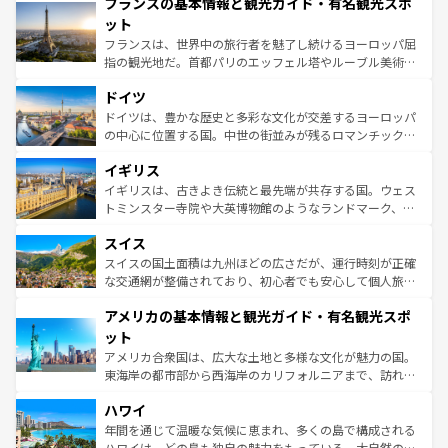
フランスの基本情報と観光ガイド・有名観光スポ
ませてくれるイタリアで、忘れられない旅をしてみよう！
文化が根付くこの国では、情熱的なフラメンコ、熱気あふ
なお、新着のイタリア情報は
コンテンツ一覧
を参照してほ
れる闘牛、そして美味しいタパスが生活の一部となってい
ット
しい。
る。首都マドリードの洗練された雰囲気や、バルセロナの
フランスは、世界中の旅行者を魅了し続けるヨーロッパ屈
アートに溢れた街角から、地方では古代ローマ遺跡や中世
指の観光地だ。首都パリのエッフェル塔やルーブル美術館
の城塞都市、穏やかなビーチリゾートまで多彩な表情を見
といった象徴的なスポットから、田舎町の古風な美しさま
せる。地方によって風土や気候が異なるスペインはその個
ドイツ
で、幅広い魅力が詰まっている。華麗な宮殿、歴史的な大
性で訪れる人を魅了する。 なお、新着のスペイン情報は
コ
聖堂、美しいビーチ、そして豊かな自然が、訪れる者を心
ドイツは、豊かな歴史と多彩な文化が交差するヨーロッパ
ンテンツ一覧
を参照してほしい。
から魅了する。また、フランスは美食の国としても知ら
の中心に位置する国。中世の街並みが残るロマンチック街
れ、フランス料理はユネスコ無形文化遺産にも登録されて
道から、未来を先取りするようなモダンな都市まで多様な
イギリス
いる。シャンパンの発祥地であるランス、プロヴァンスの
顔を持つこの国は、どこを歩いても飽きることがない。ベ
香り高いラベンダー畑など、多彩な楽しみ方が可能だ。さ
ルリンの文化的活気、バイエルン州のアルプスの絶景、そ
イギリスは、古きよき伝統と最先端が共存する国。ウェス
らに、パリ以外の地域にも魅力が溢れており、どの街角に
してライン川沿いのワイン畑といった風景は必見。ビール
トミンスター寺院や大英博物館のようなランドマーク、歴
も豊かな歴史と文化が息づいている。パリ以外の個性あふ
とソーセージを味わいながら地元の人と過ごす楽しい時間
史ある大学都市、美しい丘陵地帯や牧歌的な風景など、エ
れる地方に足を運ぶとそれぞれで全く異なる文化を体験で
スイス
は、お酒好きな人にはぜひ体験してほしい。 なお、新着の
リアごとに異なる魅力がある。また、優雅なアフタヌーン
きるだろう。 なお、新着のフランス情報は
コンテンツ一覧
ドイツ情報は
コンテンツ一覧
を参照してほしい。
ティー、ビール好きにはたまらない英国パブ、サッカー観
スイスの国土面積は九州ほどの広さだが、運行時刻が正確
を参照してほしい。
戦など、本場だからこそできる体験も豊富。イギリスを旅
な交通網が整備されており、初心者でも安心して個人旅行
して楽しみつくそう。 なお、新着のイギリス情報は
コンテ
を楽しめる。日本同様に時刻表どおりの旅が可能だ。中世
アメリカの基本情報と観光ガイド・有名観光スポ
ンツ一覧
を参照してほしい。
の建物がそのまま残る町や、スイスならではのユニークな
博物館もあり、アルプス観光だけでなく町歩きも満喫する
ット
ことができる。国民の所得が高いため物価も高いが、旅行
アメリカ合衆国は、広大な土地と多様な文化が魅力の国。
者向けの交通パス提供のサービスもあり、うまく活用すれ
東海岸の都市部から西海岸のカリフォルニアまで、訪れる
ば市内交通費無料で観光を楽しむこともできる。 なお、新
場所ごとに異なる風景と体験が待っている。ニューヨーク
着のスイス情報は
コンテンツ一覧
を参照してほしい。
ハワイ
のような巨大都市は、観光、ショッピング、エンターテイ
ンメントが詰まった刺激的なスポットだ。一方、アメリカ
年間を通じて温暖な気候に恵まれ、多くの島で構成される
西部には大自然が広がり、グランドキャニオンやイエロー
ハワイは、どの島も独自の魅力をもっている。大自然の神