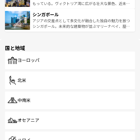
が旅行者を迎えてくれるので、きっと忘れられない旅にな
いビーチでリゾート気分を楽しむことができる。タイ料理
もっている。ヴィクトリア湾に広がる壮大な景色、近未来
るはずだ。 なお、新着のベトナム情報は
コンテンツ一覧
を
は世界的に有名で、屋台から高級レストランまで味覚を刺
的なアートスポット、そして歴史と現代が融合した町並
参照してほしい。
シンガポール
激する。気候は一年中温暖で、どの季節にも異なる楽しみ
み、どこを訪れても感動するはず。観光スポットが密集し
が待っている。親しみやすいタイの人々、仏教を中心とし
ており、効率よく見どころを回れるのも魅力。息をのむよ
アジアの交差点として多文化が融合した独自の魅力を放つ
た文化、そして多様な観光資源が、訪れる旅人を魅了し続
うな絶景から文化的な体験まで、香港を存分に楽しみ尽く
シンガポール。未来的な建築物が並ぶマリーナベイ、歴史
ける。 なお、新着のタイ情報は
コンテンツ一覧
を参照して
そう。 なお、新着の香港情報は
コンテンツ一覧
を参照して
と伝統を感じられるエスニックタウン、多数の緑豊かな公
ほしい。
ほしい。
園や自然保護区など、自然が調和した近代的な景観と文化
の多様性あふれるカラフルな町は、どこを歩いても新しい
国と地域
発見がある。さらに、治安のよさや充実した公共交通機関
も、旅行者にとっては魅力的なポイント。グルメも豊富
で、ホーカーズは地元の風情を楽しめる外せないスポット
ヨーロッパ
だ。訪れる人を飽きさせないシンガポールで、多様な魅力
を体感しよう。 なお、新着のシンガポール情報は
コンテン
ツ一覧
を参照してほしい。
北米
中南米
オセアニア