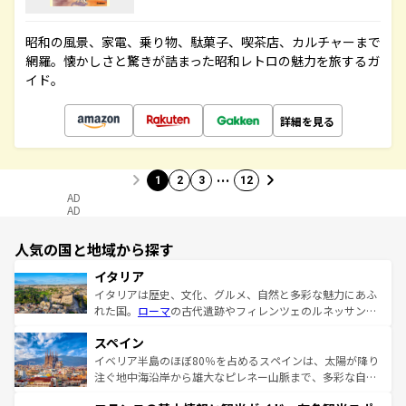
昭和の風景、家電、乗り物、駄菓子、喫茶店、カルチャーまで
網羅。懐かしさと驚きが詰まった昭和レトロの魅力を旅するガ
イド。
詳細を見る
…
1
2
3
12
AD
AD
人気の国と地域から探す
イタリア
イタリアは歴史、文化、グルメ、自然と多彩な魅力にあふ
れた国。
ローマ
の古代遺跡やフィレンツェのルネッサンス
美術、ヴェネツィアの運河など、歴史あるスポットはもち
スペイン
ろん、トスカーナの美しい田園風景やアマルフィ海岸の絶
景など、自然景観も見逃せない。観光の合間には、本場の
イベリア半島のほぼ80％を占めるスペインは、太陽が降り
ピザやパスタなど、絶品のイタリア料理を堪能することも
注ぐ地中海沿岸から雄大なピレネー山脈まで、多彩な自然
できる。朝目覚めてから夜眠るまで、すべての瞬間を楽し
と文化が詰まったヨーロッパ屈指の旅行先だ。多様な地域