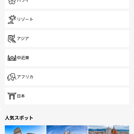
ハワイ
リゾート
アジア
中近東
アフリカ
日本
人気スポット