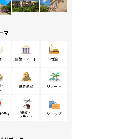
ーマ
食
建築・アート
宿泊
ト・
世界遺産
リゾート
戦
鉄道・
ビティ
ショップ
フライト