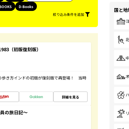
BOOKS
D-Books
国と地
絞り込み条件を追加
-1983（初版復刻版）
球の歩き方インドの初版が復刻版で再登場！ 当時
詳細を見る
社員の旅日記～