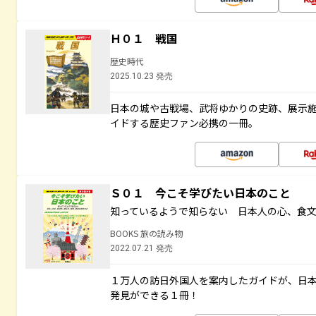
Ｈ０１ 戦国
歴史時代
2025.10.23 発売
日本の城や古戦場、武将ゆかりの史跡、展示
イドする歴史ファン必携の一冊。
Ｓ０１ 今こそ学びたい日本のこと
知っているようで知らない 日本人の心、食
BOOKS 旅の読み物
2022.07.21 発売
１万人の訪日外国人を案内したガイドが、日
発見ができる１冊！