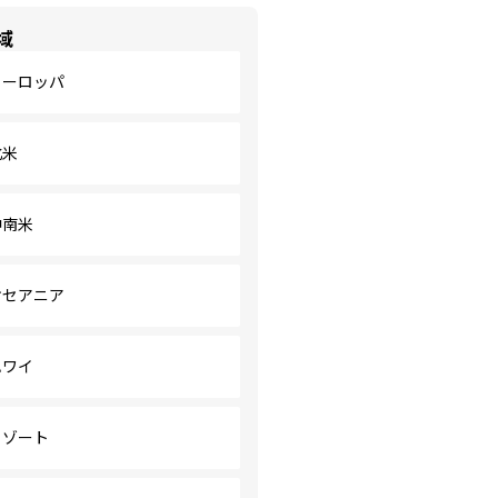
域
ヨーロッパ
北米
中南米
オセアニア
ハワイ
リゾート