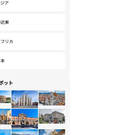
アジア
中近東
アフリカ
日本
ポット