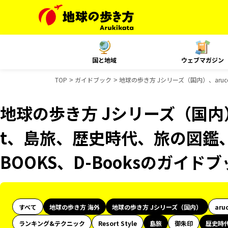
国と地域
ウェブマガジン
TOP
ガイドブック
地球の歩き方 Jシリーズ（国内）、aruc
地球の歩き方 Jシリーズ（国内）、
t、島旅、歴史時代、旅の図鑑、
BOOKS、D-Booksのガイド
すべて
地球の歩き方 海外
地球の歩き方 Jシリーズ（国内）
aru
ランキング&テクニック
Resort Style
島旅
御朱印
歴史時