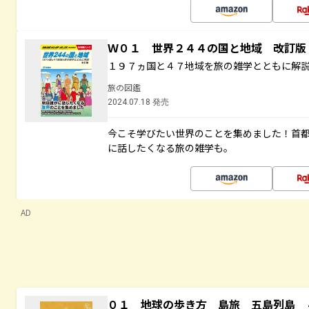
Ｗ０１ 世界２４４の国と地域 改訂版
１９７ヵ国と４７地域を旅の雑学とともに解
旅の図鑑
2024.07.18 発売
今こそ学びたい世界のことを集めました！首
に話したくなる旅の雑学も。
AD
０１ 地球の歩き方 島旅 五島列島 