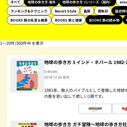
すべて
地球の歩き方 海外
地球の歩き方 Jシリーズ（国内）
aru
ランキング&テクニック
Resort Style
島旅
御朱印
歴史時
BOOKS 旅の名言＆絶景
BOOKS 旅と健康
BOOKS 旅の読み物
1〜20件/300件中 を表示
地球の歩き方 3 インド・ネパール 1982
D-Books
2018.12.20 発売
1981年、旅人のバイブルとして登場した地
の旅を思い出して欲しい1冊です。
地球の歩き方 ガチ冒険～地球の歩き方