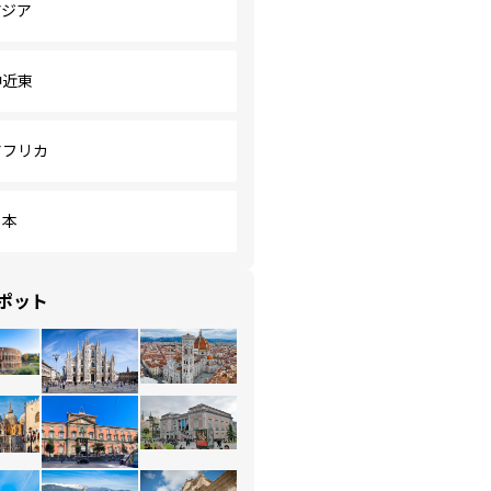
アジア
中近東
アフリカ
日本
ポット