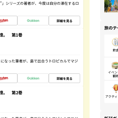
ト”」シリーズの著者が、今度は自分の滞在するロ
詳細を見る
旅のテ
憶。 第1巻
飲
とになった筆者が、島で出合うトロピカルでマジ
イベン
観
詳細を見る
憶。 第2巻
アクティ