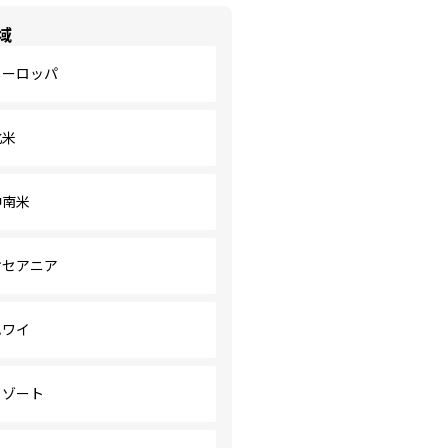
域
ヨーロッパ
北米
中南米
オセアニア
ハワイ
リゾート