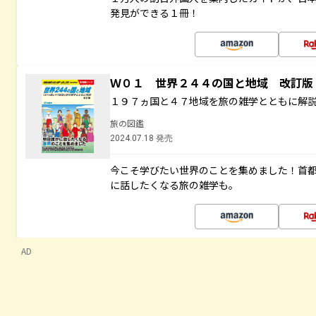
発見ができる１冊！
Ｗ０１ 世界２４４の国と地域 改訂版
１９７ヵ国と４７地域を旅の雑学とともに解
旅の図鑑
2024.07.18 発売
今こそ学びたい世界のことを集めました！首
に話したくなる旅の雑学も。
AD