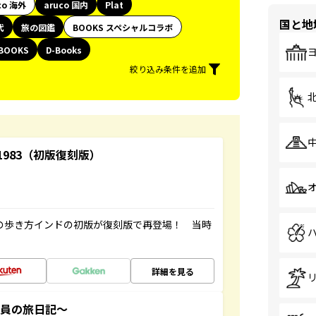
co 海外
aruco 国内
Plat
国と地
代
旅の図鑑
BOOKS スペシャルコラボ
BOOKS
D-Books
絞り込み条件を追加
-1983（初版復刻版）
球の歩き方インドの初版が復刻版で再登場！ 当時
詳細を見る
社員の旅日記～