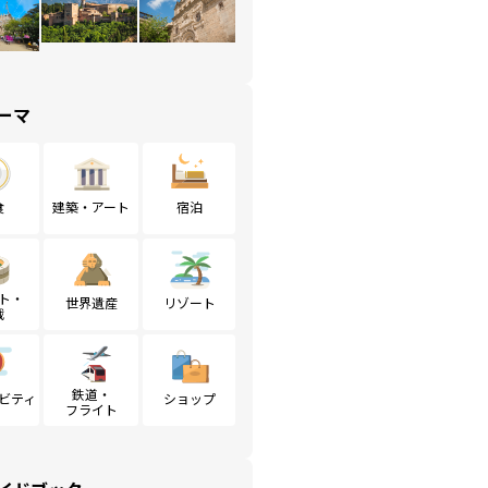
ーマ
食
建築・アート
宿泊
ト・
世界遺産
リゾート
戦
鉄道・
ビティ
ショップ
フライト