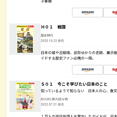
子書籍
Ｈ０１ 戦国
歴史時代
2025.10.23 発売
日本の城や古戦場、武将ゆかりの史跡、展示
イドする歴史ファン必携の一冊。
Ｓ０１ 今こそ学びたい日本のこと
知っているようで知らない 日本人の心、食
BOOKS 旅の読み物
2022.07.21 発売
１万人の訪日外国人を案内したガイドが、日