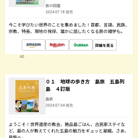
旅の図鑑
2024.07.18 発売
今こそ学びたい世界のことを集めました！首都、言語、民族、
宗教、特長、現地の挨拶、誰かに話したくなる旅の雑学も。
詳細を見る
AD
０１ 地球の歩き方 島旅 五島列
島 ４訂版
島旅
2024.07.04 発売
ようこそ！世界遺産の教会、絶品島ごはん、古民家ステイな
ど、島の人が教えてくれた五島の魅力をギュッと凝縮。さあ、
島旅へ。