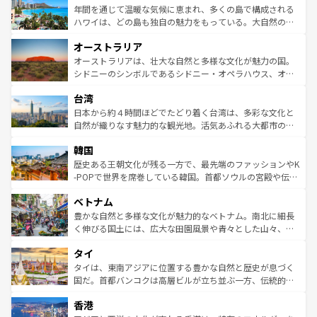
着のスイス情報は
コンテンツ一覧
を参照してほしい。
ンメントが詰まった刺激的なスポットだ。一方、アメリカ
年間を通じて温暖な気候に恵まれ、多くの島で構成される
西部には大自然が広がり、グランドキャニオンやイエロー
ハワイは、どの島も独自の魅力をもっている。大自然の神
ストーン国立公園といった絶景が堪能できる。さらに、南
秘を感じたいなら、火山が生み出した壮大な景観を誇るハ
オーストラリア
部のニューオーリンズでは、音楽と美食が融合した独特の
ワイ島は見逃せない。また、定番の観光地といえばオアフ
文化が魅力。旅行者はアメリカの各地域で異なる魅力を楽
島だが、静かな自然を求めるならマウイ島やカウアイ島が
オーストラリアは、壮大な自然と多様な文化が魅力の国。
しみながら、その多様性と豊かな歴史を感じることができ
おすすめ。エメラルドグリーンに輝く海をはじめ、豊かな
シドニーのシンボルであるシドニー・オペラハウス、オー
るだろう。車でのロードトリップや列車の旅も、アメリカ
文化や歴史が息づいている。「アロハスピリット」と呼ば
ストラリア東海岸北部に広がる大サンゴ礁地帯グレートバ
ならではの贅沢な旅のスタイルだ。 なお、新着のアメリカ
台湾
れるおもてなしの心で訪れる人々を迎えてくれるハワイの
リアリーフや大陸中央部にそびえるウルル（エアーズロッ
情報は
コンテンツ一覧
を参照してほしい。
人々、おいしいローカルフードやハワイアンミュージッ
ク）、タスマニアの美しい原生林やケアンズの熱帯雨林な
日本から約４時間ほどでたどり着く台湾は、多彩な文化と
ク、伝統的なフラダンスなど、すべてがハワイの魅力を彩
ど、見どころがたくさん。また、カフェやワイン、オージ
自然が織りなす魅力的な観光地。活気あふれる大都市の台
っている。訪れるたびに新しい発見と感動が待っているハ
ービーフなどの食文化も豊かで、美味しいものであふれて
北やノスタルジックな町並みが人気な九份（ジォウフェ
ワイを、存分に味わってほしい。 なお、新着のハワイ情報
韓国
いる。アクティビティも充実しており、サーフィンやダイ
ン）、静ひつな山岳地帯である台湾東部など、都市の喧騒
は
コンテンツ一覧
を参照してほしい。
ビング、ハイキングなど、アウトドア好きにはたまらな
と山間の静けさが共存しており、訪れる人に新しい発見と
歴史ある王朝文化が残る一方で、最先端のファッションやK
い。オーストラリアの多彩な魅力を存分に味わいつくそ
驚きをもたらしてくれる。また、奥深い台湾の食文化も魅
-POPで世界を席巻している韓国。首都ソウルの宮殿や伝統
う。 なお、新着のオーストラリア情報は
コンテンツ一覧
を
力で、夜市などの屋台グルメから高級料理、ヘルシーで美
家屋が並ぶエリアでは韓国の歴史と文化に浸ることがで
参照してほしい。
ベトナム
容にもいいと評判のスイーツなど、バラエティ豊かな料理
き、地方に足を延ばせば四季折々の自然美を楽しむことが
が味わえる。 なお、新着の台湾情報は
コンテンツ一覧
を参
できる。そして、キムチや焼肉、絶品のストリートフード
豊かな自然と多様な文化が魅力的なベトナム。南北に細長
照してほしい。
まで、さまざまな韓国料理が待っている。夜には、韓国な
く伸びる国土には、広大な田園風景や青々とした山々、世
らではのナイトライフも堪能できる。あたたかいホスピタ
界遺産に登録された壮大な自然景観が点在し、都市部では
タイ
リティに包まれながら、韓国の多彩な魅力を心ゆくまで味
急速な発展と共に伝統が息づく。ハノイの古い町並みやホ
わってみてほしい。 なお、新着の韓国情報は
コンテンツ一
ーチミン市のフランス統治時代の建物も、独特の雰囲気を
タイは、東南アジアに位置する豊かな自然と歴史が息づく
覧
を参照してほしい。
醸し出している。また、バラエティの豊かさとおいしさで
国だ。首都バンコクは高層ビルが立ち並ぶ一方、伝統的な
世界中の食通を魅了してやまないベトナム料理も魅力のひ
寺院や市場がいたるところに点在し、古きよき文化と現代
香港
とつ。フォーやバインミー、ベトナムコーヒーなどは、ぜ
の活気が交差している。北部ではチェンマイなどの山岳地