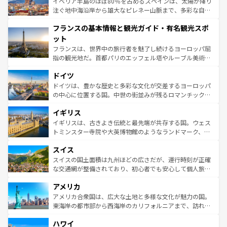
景など、自然景観も見逃せない。観光の合間には、本場の
イベリア半島のほぼ80％を占めるスペインは、太陽が降り
ピザやパスタなど、絶品のイタリア料理を堪能することも
注ぐ地中海沿岸から雄大なピレネー山脈まで、多彩な自然
できる。朝目覚めてから夜眠るまで、すべての瞬間を楽し
と文化が詰まったヨーロッパ屈指の旅行先だ。多様な地域
フランスの基本情報と観光ガイド・有名観光スポ
ませてくれるイタリアで、忘れられない旅をしてみよう！
文化が根付くこの国では、情熱的なフラメンコ、熱気あふ
なお、新着のイタリア情報は
コンテンツ一覧
を参照してほ
れる闘牛、そして美味しいタパスが生活の一部となってい
ット
しい。
る。首都マドリードの洗練された雰囲気や、バルセロナの
フランスは、世界中の旅行者を魅了し続けるヨーロッパ屈
アートに溢れた街角から、地方では古代ローマ遺跡や中世
指の観光地だ。首都パリのエッフェル塔やルーブル美術館
の城塞都市、穏やかなビーチリゾートまで多彩な表情を見
といった象徴的なスポットから、田舎町の古風な美しさま
せる。地方によって風土や気候が異なるスペインはその個
ドイツ
で、幅広い魅力が詰まっている。華麗な宮殿、歴史的な大
性で訪れる人を魅了する。 なお、新着のスペイン情報は
コ
聖堂、美しいビーチ、そして豊かな自然が、訪れる者を心
ドイツは、豊かな歴史と多彩な文化が交差するヨーロッパ
ンテンツ一覧
を参照してほしい。
から魅了する。また、フランスは美食の国としても知ら
の中心に位置する国。中世の街並みが残るロマンチック街
れ、フランス料理はユネスコ無形文化遺産にも登録されて
道から、未来を先取りするようなモダンな都市まで多様な
イギリス
いる。シャンパンの発祥地であるランス、プロヴァンスの
顔を持つこの国は、どこを歩いても飽きることがない。ベ
香り高いラベンダー畑など、多彩な楽しみ方が可能だ。さ
ルリンの文化的活気、バイエルン州のアルプスの絶景、そ
イギリスは、古きよき伝統と最先端が共存する国。ウェス
らに、パリ以外の地域にも魅力が溢れており、どの街角に
してライン川沿いのワイン畑といった風景は必見。ビール
トミンスター寺院や大英博物館のようなランドマーク、歴
も豊かな歴史と文化が息づいている。パリ以外の個性あふ
とソーセージを味わいながら地元の人と過ごす楽しい時間
史ある大学都市、美しい丘陵地帯や牧歌的な風景など、エ
れる地方に足を運ぶとそれぞれで全く異なる文化を体験で
スイス
は、お酒好きな人にはぜひ体験してほしい。 なお、新着の
リアごとに異なる魅力がある。また、優雅なアフタヌーン
きるだろう。 なお、新着のフランス情報は
コンテンツ一覧
ドイツ情報は
コンテンツ一覧
を参照してほしい。
ティー、ビール好きにはたまらない英国パブ、サッカー観
スイスの国土面積は九州ほどの広さだが、運行時刻が正確
を参照してほしい。
戦など、本場だからこそできる体験も豊富。イギリスを旅
な交通網が整備されており、初心者でも安心して個人旅行
して楽しみつくそう。 なお、新着のイギリス情報は
コンテ
を楽しめる。日本同様に時刻表どおりの旅が可能だ。中世
アメリカ
ンツ一覧
を参照してほしい。
の建物がそのまま残る町や、スイスならではのユニークな
博物館もあり、アルプス観光だけでなく町歩きも満喫する
アメリカ合衆国は、広大な土地と多様な文化が魅力の国。
ことができる。国民の所得が高いため物価も高いが、旅行
東海岸の都市部から西海岸のカリフォルニアまで、訪れる
者向けの交通パス提供のサービスもあり、うまく活用すれ
場所ごとに異なる風景と体験が待っている。ニューヨーク
ハワイ
ば市内交通費無料で観光を楽しむこともできる。 なお、新
のような巨大都市は、観光、ショッピング、エンターテイ