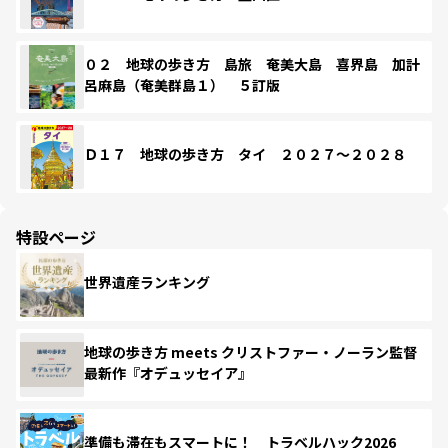
０２ 地球の歩き方 島旅 奄美大島 喜界島 加計
呂麻島（奄美群島１） ５訂版
Ｄ１７ 地球の歩き方 タイ ２０２７～２０２８
特設ページ
世界遺産ランキング
地球の歩き方 meets クリストファー・ノーラン監督
最新作『オデュッセイア』
準備も滞在もスマートに！ トラベルハック2026