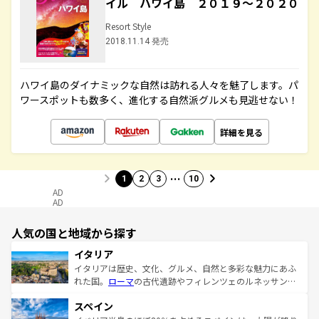
イル ハワイ島 ２０１９～２０２０
Resort Style
2018.11.14 発売
ハワイ島のダイナミックな自然は訪れる人々を魅了します。パ
ワースポットも数多く、進化する自然派グルメも見逃せない！
詳細を見る
…
1
2
3
10
AD
AD
人気の国と地域から探す
イタリア
イタリアは歴史、文化、グルメ、自然と多彩な魅力にあふ
れた国。
ローマ
の古代遺跡やフィレンツェのルネッサンス
美術、ヴェネツィアの運河など、歴史あるスポットはもち
スペイン
ろん、トスカーナの美しい田園風景やアマルフィ海岸の絶