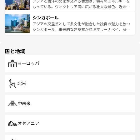
ひ現地で味わいたい。どの地域を訪れてもあたたかい人々
帯で自然と触れ合い、南部ではプーケットやクラビの美し
アジアと西洋の文化が交わる香港は、特有のエネルギーを
が旅行者を迎えてくれるので、きっと忘れられない旅にな
いビーチでリゾート気分を楽しむことができる。タイ料理
もっている。ヴィクトリア湾に広がる壮大な景色、近未来
るはずだ。 なお、新着のベトナム情報は
コンテンツ一覧
を
は世界的に有名で、屋台から高級レストランまで味覚を刺
的なアートスポット、そして歴史と現代が融合した町並
参照してほしい。
シンガポール
激する。気候は一年中温暖で、どの季節にも異なる楽しみ
み、どこを訪れても感動するはず。観光スポットが密集し
が待っている。親しみやすいタイの人々、仏教を中心とし
ており、効率よく見どころを回れるのも魅力。息をのむよ
アジアの交差点として多文化が融合した独自の魅力を放つ
た文化、そして多様な観光資源が、訪れる旅人を魅了し続
うな絶景から文化的な体験まで、香港を存分に楽しみ尽く
シンガポール。未来的な建築物が並ぶマリーナベイ、歴史
ける。 なお、新着のタイ情報は
コンテンツ一覧
を参照して
そう。 なお、新着の香港情報は
コンテンツ一覧
を参照して
と伝統を感じられるエスニックタウン、多数の緑豊かな公
ほしい。
ほしい。
園や自然保護区など、自然が調和した近代的な景観と文化
の多様性あふれるカラフルな町は、どこを歩いても新しい
国と地域
発見がある。さらに、治安のよさや充実した公共交通機関
も、旅行者にとっては魅力的なポイント。グルメも豊富
で、ホーカーズは地元の風情を楽しめる外せないスポット
ヨーロッパ
だ。訪れる人を飽きさせないシンガポールで、多様な魅力
を体感しよう。 なお、新着のシンガポール情報は
コンテン
ツ一覧
を参照してほしい。
北米
中南米
オセアニア