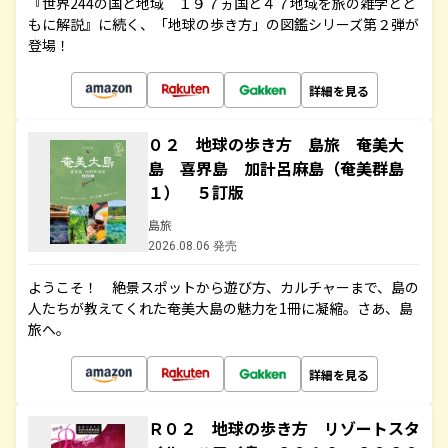
『世界244の国と地域 １９７ヵ国と４７地域を旅の雑学とと
もに解説』に続く、「地球の歩き方」の図鑑シリーズ第２弾が
登場！
詳細を見る
０２ 地球の歩き方 島旅 奄美大
島 喜界島 加計呂麻島（奄美群島
１） ５訂版
島旅
2026.08.06 発売
ようこそ！ 絶景スポットから遊び方、カルチャーまで、島の
人たちが教えてくれた奄美大島の魅力を1冊に凝縮。さあ、島
旅へ。
詳細を見る
Ｒ０２ 地球の歩き方 リゾートスタ