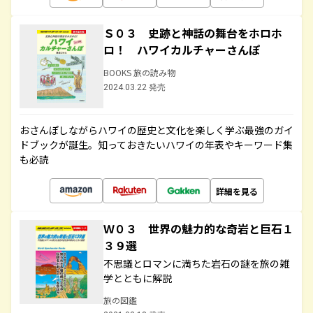
Ｓ０３ 史跡と神話の舞台をホロホ
ロ！ ハワイカルチャーさんぽ
BOOKS 旅の読み物
2024.03.22 発売
おさんぽしながらハワイの歴史と文化を楽しく学ぶ最強のガイ
ドブックが誕生。知っておきたいハワイの年表やキーワード集
も必読
詳細を見る
Ｗ０３ 世界の魅力的な奇岩と巨石１
３９選
不思議とロマンに満ちた岩石の謎を旅の雑
学とともに解説
旅の図鑑