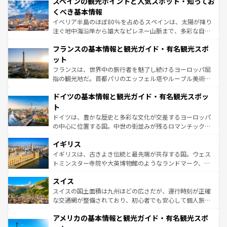
スペインの観光ポイントと人気スポット・知ってお
ろん、トスカーナの美しい田園風景やアマルフィ海岸の絶
景など、自然景観も見逃せない。観光の合間には、本場の
くべき基本情報
ピザやパスタなど、絶品のイタリア料理を堪能することも
イベリア半島のほぼ80％を占めるスペインは、太陽が降り
できる。朝目覚めてから夜眠るまで、すべての瞬間を楽し
注ぐ地中海沿岸から雄大なピレネー山脈まで、多彩な自然
ませてくれるイタリアで、忘れられない旅をしてみよう！
と文化が詰まったヨーロッパ屈指の旅行先だ。多様な地域
なお、新着のイタリア情報は
コンテンツ一覧
を参照してほ
フランスの基本情報と観光ガイド・有名観光スポ
文化が根付くこの国では、情熱的なフラメンコ、熱気あふ
しい。
れる闘牛、そして美味しいタパスが生活の一部となってい
ット
る。首都マドリードの洗練された雰囲気や、バルセロナの
フランスは、世界中の旅行者を魅了し続けるヨーロッパ屈
アートに溢れた街角から、地方では古代ローマ遺跡や中世
指の観光地だ。首都パリのエッフェル塔やルーブル美術館
の城塞都市、穏やかなビーチリゾートまで多彩な表情を見
といった象徴的なスポットから、田舎町の古風な美しさま
せる。地方によって風土や気候が異なるスペインはその個
ドイツの基本情報と観光ガイド・有名観光スポッ
で、幅広い魅力が詰まっている。華麗な宮殿、歴史的な大
性で訪れる人を魅了する。 なお、新着のスペイン情報は
コ
聖堂、美しいビーチ、そして豊かな自然が、訪れる者を心
ト
ンテンツ一覧
を参照してほしい。
から魅了する。また、フランスは美食の国としても知ら
ドイツは、豊かな歴史と多彩な文化が交差するヨーロッパ
れ、フランス料理はユネスコ無形文化遺産にも登録されて
の中心に位置する国。中世の街並みが残るロマンチック街
いる。シャンパンの発祥地であるランス、プロヴァンスの
道から、未来を先取りするようなモダンな都市まで多様な
香り高いラベンダー畑など、多彩な楽しみ方が可能だ。さ
イギリス
顔を持つこの国は、どこを歩いても飽きることがない。ベ
らに、パリ以外の地域にも魅力が溢れており、どの街角に
ルリンの文化的活気、バイエルン州のアルプスの絶景、そ
イギリスは、古きよき伝統と最先端が共存する国。ウェス
も豊かな歴史と文化が息づいている。パリ以外の個性あふ
してライン川沿いのワイン畑といった風景は必見。ビール
トミンスター寺院や大英博物館のようなランドマーク、歴
れる地方に足を運ぶとそれぞれで全く異なる文化を体験で
とソーセージを味わいながら地元の人と過ごす楽しい時間
史ある大学都市、美しい丘陵地帯や牧歌的な風景など、エ
きるだろう。 なお、新着のフランス情報は
コンテンツ一覧
スイス
は、お酒好きな人にはぜひ体験してほしい。 なお、新着の
リアごとに異なる魅力がある。また、優雅なアフタヌーン
を参照してほしい。
ドイツ情報は
コンテンツ一覧
を参照してほしい。
ティー、ビール好きにはたまらない英国パブ、サッカー観
スイスの国土面積は九州ほどの広さだが、運行時刻が正確
戦など、本場だからこそできる体験も豊富。イギリスを旅
な交通網が整備されており、初心者でも安心して個人旅行
して楽しみつくそう。 なお、新着のイギリス情報は
コンテ
を楽しめる。日本同様に時刻表どおりの旅が可能だ。中世
アメリカの基本情報と観光ガイド・有名観光スポ
ンツ一覧
を参照してほしい。
の建物がそのまま残る町や、スイスならではのユニークな