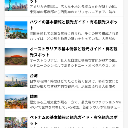
博物館もあり、アルプス観光だけでなく町歩きも満喫する
ット
ことができる。国民の所得が高いため物価も高いが、旅行
アメリカ合衆国は、広大な土地と多様な文化が魅力の国。
者向けの交通パス提供のサービスもあり、うまく活用すれ
東海岸の都市部から西海岸のカリフォルニアまで、訪れる
ば市内交通費無料で観光を楽しむこともできる。 なお、新
場所ごとに異なる風景と体験が待っている。ニューヨーク
着のスイス情報は
コンテンツ一覧
を参照してほしい。
ハワイの基本情報と観光ガイド・有名観光スポッ
のような巨大都市は、観光、ショッピング、エンターテイ
ンメントが詰まった刺激的なスポットだ。一方、アメリカ
ト
西部には大自然が広がり、グランドキャニオンやイエロー
年間を通じて温暖な気候に恵まれ、多くの島で構成される
ストーン国立公園といった絶景が堪能できる。さらに、南
ハワイは、どの島も独自の魅力をもっている。大自然の神
部のニューオーリンズでは、音楽と美食が融合した独特の
秘を感じたいなら、火山が生み出した壮大な景観を誇るハ
文化が魅力。旅行者はアメリカの各地域で異なる魅力を楽
オーストラリアの基本情報と観光ガイド・有名観
ワイ島は見逃せない。また、定番の観光地といえばオアフ
しみながら、その多様性と豊かな歴史を感じることができ
島だが、静かな自然を求めるならマウイ島やカウアイ島が
光スポット
るだろう。車でのロードトリップや列車の旅も、アメリカ
おすすめ。エメラルドグリーンに輝く海をはじめ、豊かな
オーストラリアは、壮大な自然と多様な文化が魅力の国。
ならではの贅沢な旅のスタイルだ。 なお、新着のアメリカ
文化や歴史が息づいている。「アロハスピリット」と呼ば
シドニーのシンボルであるシドニー・オペラハウス、オー
情報は
コンテンツ一覧
を参照してほしい。
れるおもてなしの心で訪れる人々を迎えてくれるハワイの
ストラリア東海岸北部に広がる大サンゴ礁地帯グレートバ
人々、おいしいローカルフードやハワイアンミュージッ
台湾
リアリーフや大陸中央部にそびえるウルル（エアーズロッ
ク、伝統的なフラダンスなど、すべてがハワイの魅力を彩
ク）、タスマニアの美しい原生林やケアンズの熱帯雨林な
日本から約４時間ほどでたどり着く台湾は、多彩な文化と
っている。訪れるたびに新しい発見と感動が待っているハ
ど、見どころがたくさん。また、カフェやワイン、オージ
自然が織りなす魅力的な観光地。活気あふれる大都市の台
ワイを、存分に味わってほしい。 なお、新着のハワイ情報
ービーフなどの食文化も豊かで、美味しいものであふれて
北やノスタルジックな町並みが人気な九份（ジォウフェ
は
コンテンツ一覧
を参照してほしい。
韓国
いる。アクティビティも充実しており、サーフィンやダイ
ン）、静ひつな山岳地帯である台湾東部など、都市の喧騒
ビング、ハイキングなど、アウトドア好きにはたまらな
と山間の静けさが共存しており、訪れる人に新しい発見と
歴史ある王朝文化が残る一方で、最先端のファッションやK
い。オーストラリアの多彩な魅力を存分に味わいつくそ
驚きをもたらしてくれる。また、奥深い台湾の食文化も魅
-POPで世界を席巻している韓国。首都ソウルの宮殿や伝統
う。 なお、新着のオーストラリア情報は
コンテンツ一覧
を
力で、夜市などの屋台グルメから高級料理、ヘルシーで美
家屋が並ぶエリアでは韓国の歴史と文化に浸ることがで
参照してほしい。
ベトナムの基本情報と観光ガイド・有名観光スポ
容にもいいと評判のスイーツなど、バラエティ豊かな料理
き、地方に足を延ばせば四季折々の自然美を楽しむことが
が味わえる。 なお、新着の台湾情報は
コンテンツ一覧
を参
できる。そして、キムチや焼肉、絶品のストリートフード
ット
照してほしい。
まで、さまざまな韓国料理が待っている。夜には、韓国な