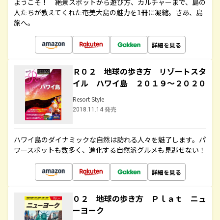
ようこそ！ 絶景スポットから遊び方、カルチャーまで、島の
人たちが教えてくれた奄美大島の魅力を1冊に凝縮。さあ、島
旅へ。
詳細を見る
Ｒ０２ 地球の歩き方 リゾートスタ
イル ハワイ島 ２０１９～２０２０
Resort Style
2018.11.14 発売
ハワイ島のダイナミックな自然は訪れる人々を魅了します。パ
ワースポットも数多く、進化する自然派グルメも見逃せない！
詳細を見る
０２ 地球の歩き方 Ｐｌａｔ ニュ
ーヨーク