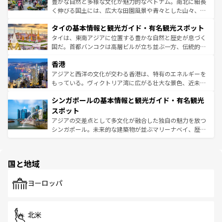
豊かな自然と多様な文化が魅力的なベトナム。南北に細長
らではのナイトライフも堪能できる。あたたかいホスピタ
く伸びる国土には、広大な田園風景や青々とした山々、世
リティに包まれながら、韓国の多彩な魅力を心ゆくまで味
界遺産に登録された壮大な自然景観が点在し、都市部では
わってみてほしい。 なお、新着の韓国情報は
コンテンツ一
タイの基本情報と観光ガイド・有名観光スポット
急速な発展と共に伝統が息づく。ハノイの古い町並みやホ
覧
を参照してほしい。
ーチミン市のフランス統治時代の建物も、独特の雰囲気を
タイは、東南アジアに位置する豊かな自然と歴史が息づく
醸し出している。また、バラエティの豊かさとおいしさで
国だ。首都バンコクは高層ビルが立ち並ぶ一方、伝統的な
世界中の食通を魅了してやまないベトナム料理も魅力のひ
寺院や市場がいたるところに点在し、古きよき文化と現代
香港
とつ。フォーやバインミー、ベトナムコーヒーなどは、ぜ
の活気が交差している。北部ではチェンマイなどの山岳地
ひ現地で味わいたい。どの地域を訪れてもあたたかい人々
帯で自然と触れ合い、南部ではプーケットやクラビの美し
アジアと西洋の文化が交わる香港は、特有のエネルギーを
が旅行者を迎えてくれるので、きっと忘れられない旅にな
いビーチでリゾート気分を楽しむことができる。タイ料理
もっている。ヴィクトリア湾に広がる壮大な景色、近未来
るはずだ。 なお、新着のベトナム情報は
コンテンツ一覧
を
は世界的に有名で、屋台から高級レストランまで味覚を刺
的なアートスポット、そして歴史と現代が融合した町並
参照してほしい。
シンガポールの基本情報と観光ガイド・有名観光
激する。気候は一年中温暖で、どの季節にも異なる楽しみ
み、どこを訪れても感動するはず。観光スポットが密集し
が待っている。親しみやすいタイの人々、仏教を中心とし
ており、効率よく見どころを回れるのも魅力。息をのむよ
スポット
た文化、そして多様な観光資源が、訪れる旅人を魅了し続
うな絶景から文化的な体験まで、香港を存分に楽しみ尽く
アジアの交差点として多文化が融合した独自の魅力を放つ
ける。 なお、新着のタイ情報は
コンテンツ一覧
を参照して
そう。 なお、新着の香港情報は
コンテンツ一覧
を参照して
シンガポール。未来的な建築物が並ぶマリーナベイ、歴史
ほしい。
ほしい。
と伝統を感じられるエスニックタウン、多数の緑豊かな公
園や自然保護区など、自然が調和した近代的な景観と文化
の多様性あふれるカラフルな町は、どこを歩いても新しい
国と地域
発見がある。さらに、治安のよさや充実した公共交通機関
も、旅行者にとっては魅力的なポイント。グルメも豊富
で、ホーカーズは地元の風情を楽しめる外せないスポット
ヨーロッパ
だ。訪れる人を飽きさせないシンガポールで、多様な魅力
を体感しよう。 なお、新着のシンガポール情報は
コンテン
ツ一覧
を参照してほしい。
北米