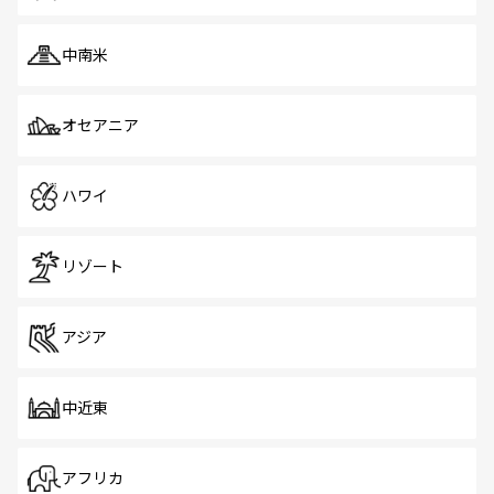
中南米
オセアニア
ハワイ
リゾート
アジア
中近東
アフリカ