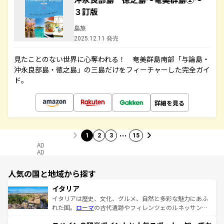
３訂版
島旅
2025.12.11 発売
見たことのない世界に心奪われる！ 奄美群島南部「与論島・
沖永良部島・徳之島」の三島だけをフィーチャーした完全ガイ
ド。
詳細を見る
…
1
2
3
15
AD
AD
人気の国と地域から探す
イタリア
イタリアは歴史、文化、グルメ、自然と多彩な魅力にあふ
れた国。
ローマ
の古代遺跡やフィレンツェのルネッサンス
美術、ヴェネツィアの運河など、歴史あるスポットはもち