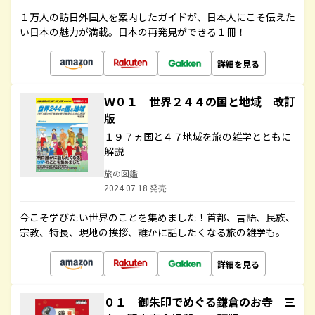
１万人の訪日外国人を案内したガイドが、日本人にこそ伝えた
い日本の魅力が満載。日本の再発見ができる１冊！
詳細を見る
Ｗ０１ 世界２４４の国と地域 改訂
版
１９７ヵ国と４７地域を旅の雑学とともに
解説
旅の図鑑
2024.07.18 発売
今こそ学びたい世界のことを集めました！首都、言語、民族、
宗教、特長、現地の挨拶、誰かに話したくなる旅の雑学も。
詳細を見る
０１ 御朱印でめぐる鎌倉のお寺 三