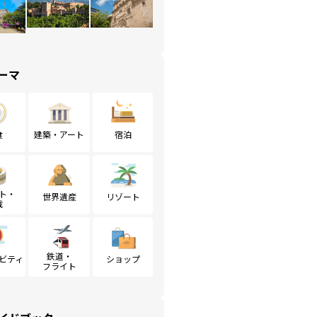
ーマ
食
建築・アート
宿泊
ト・
世界遺産
リゾート
戦
鉄道・
ビティ
ショップ
フライト