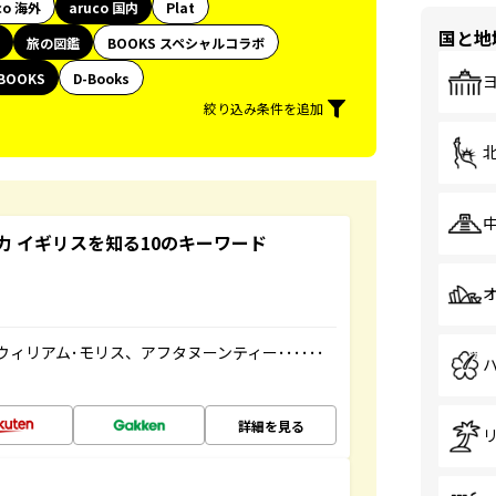
co 海外
aruco 国内
Plat
国と地
旅の図鑑
BOOKS スペシャルコラボ
BOOKS
D-Books
絞り込み条件を追加
 イギリスを知る10のキーワード
ィリアム･モリス、アフタヌーンティー･･････
詳細を見る