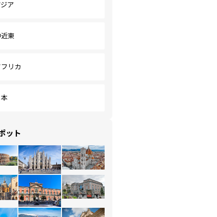
アジア
中近東
アフリカ
日本
ポット