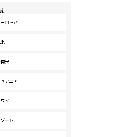
域
ヨーロッパ
北米
中南米
オセアニア
ハワイ
リゾート