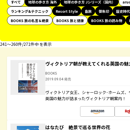
すべて
地球の歩き方 海外
地球の歩き方 Jシリーズ（国内）
aru
ランキング&テクニック
Resort Style
島旅
御朱印
歴史時代
BOOKS 旅の名言＆絶景
BOOKS 旅と健康
BOOKS 旅の読み物
241〜260件/271件中 を表示
ヴィクトリア朝が教えてくれる英国の魅力
BOOKS
2019.09.04 発売
ヴィクトリア女王、シャーロック･ホームズ、ウ
英国の魅力が詰まったヴィクトリア朝案内！
はなたび 絶景で巡る世界の花