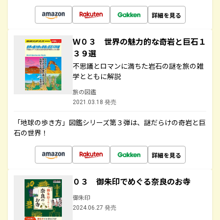
詳細を見る
Ｗ０３ 世界の魅力的な奇岩と巨石１
３９選
不思議とロマンに満ちた岩石の謎を旅の雑
学とともに解説
旅の図鑑
2021.03.18 発売
「地球の歩き方」図鑑シリーズ第３弾は、謎だらけの奇岩と巨
石の世界！
詳細を見る
０３ 御朱印でめぐる奈良のお寺
御朱印
2024.06.27 発売