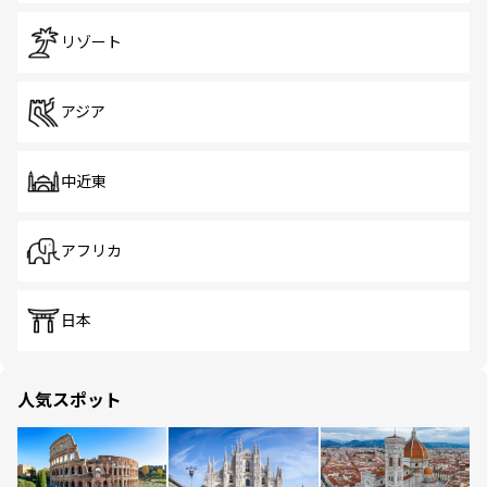
リゾート
アジア
中近東
アフリカ
日本
人気スポット