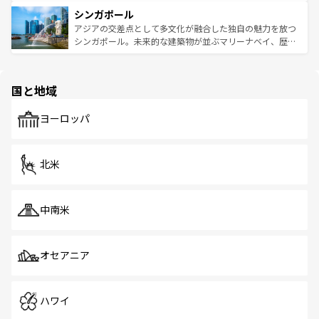
るはずだ。 なお、新着のベトナム情報は
コンテンツ一覧
を
は世界的に有名で、屋台から高級レストランまで味覚を刺
的なアートスポット、そして歴史と現代が融合した町並
参照してほしい。
シンガポール
激する。気候は一年中温暖で、どの季節にも異なる楽しみ
み、どこを訪れても感動するはず。観光スポットが密集し
が待っている。親しみやすいタイの人々、仏教を中心とし
ており、効率よく見どころを回れるのも魅力。息をのむよ
アジアの交差点として多文化が融合した独自の魅力を放つ
た文化、そして多様な観光資源が、訪れる旅人を魅了し続
うな絶景から文化的な体験まで、香港を存分に楽しみ尽く
シンガポール。未来的な建築物が並ぶマリーナベイ、歴史
ける。 なお、新着のタイ情報は
コンテンツ一覧
を参照して
そう。 なお、新着の香港情報は
コンテンツ一覧
を参照して
と伝統を感じられるエスニックタウン、多数の緑豊かな公
ほしい。
ほしい。
園や自然保護区など、自然が調和した近代的な景観と文化
の多様性あふれるカラフルな町は、どこを歩いても新しい
国と地域
発見がある。さらに、治安のよさや充実した公共交通機関
も、旅行者にとっては魅力的なポイント。グルメも豊富
で、ホーカーズは地元の風情を楽しめる外せないスポット
ヨーロッパ
だ。訪れる人を飽きさせないシンガポールで、多様な魅力
を体感しよう。 なお、新着のシンガポール情報は
コンテン
ツ一覧
を参照してほしい。
北米
中南米
オセアニア
ハワイ