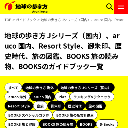
TOP
ガイドブック
地球の歩き方 Jシリーズ（国内）、aruco 国内、Resor
地球の歩き方 Jシリーズ（国内）、ar
uco 国内、Resort Style、御朱印、歴
史時代、旅の図鑑、BOOKS 旅の読み
物、BOOKSのガイドブック一覧
すべて
地球の歩き方 海外
地球の歩き方 Jシリーズ（国内）
aruco 海外
aruco 国内
Plat
ランキング&テクニック
Resort Style
島旅
御朱印
歴史時代
旅の図鑑
BOOKS スペシャルコラボ
BOOKS 旅の名言＆絶景
BOOKS 旅と健康
BOOKS 旅の読み物
BOOKS
D-Books