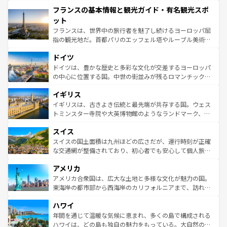
できる。朝目覚めてから夜眠るまで、すべての瞬間を楽し
と文化が詰まったヨーロッパ屈指の旅行先だ。多様な地域
フランスの基本情報と観光ガイド・有名観光スポ
ませてくれるイタリアで、忘れられない旅をしてみよう！
文化が根付くこの国では、情熱的なフラメンコ、熱気あふ
なお、新着のイタリア情報は
コンテンツ一覧
を参照してほ
れる闘牛、そして美味しいタパスが生活の一部となってい
ット
しい。
る。首都マドリードの洗練された雰囲気や、バルセロナの
フランスは、世界中の旅行者を魅了し続けるヨーロッパ屈
アートに溢れた街角から、地方では古代ローマ遺跡や中世
指の観光地だ。首都パリのエッフェル塔やルーブル美術館
の城塞都市、穏やかなビーチリゾートまで多彩な表情を見
といった象徴的なスポットから、田舎町の古風な美しさま
せる。地方によって風土や気候が異なるスペインはその個
ドイツ
で、幅広い魅力が詰まっている。華麗な宮殿、歴史的な大
性で訪れる人を魅了する。 なお、新着のスペイン情報は
コ
聖堂、美しいビーチ、そして豊かな自然が、訪れる者を心
ドイツは、豊かな歴史と多彩な文化が交差するヨーロッパ
ンテンツ一覧
を参照してほしい。
から魅了する。また、フランスは美食の国としても知ら
の中心に位置する国。中世の街並みが残るロマンチック街
れ、フランス料理はユネスコ無形文化遺産にも登録されて
道から、未来を先取りするようなモダンな都市まで多様な
イギリス
いる。シャンパンの発祥地であるランス、プロヴァンスの
顔を持つこの国は、どこを歩いても飽きることがない。ベ
香り高いラベンダー畑など、多彩な楽しみ方が可能だ。さ
ルリンの文化的活気、バイエルン州のアルプスの絶景、そ
イギリスは、古きよき伝統と最先端が共存する国。ウェス
らに、パリ以外の地域にも魅力が溢れており、どの街角に
してライン川沿いのワイン畑といった風景は必見。ビール
トミンスター寺院や大英博物館のようなランドマーク、歴
も豊かな歴史と文化が息づいている。パリ以外の個性あふ
とソーセージを味わいながら地元の人と過ごす楽しい時間
史ある大学都市、美しい丘陵地帯や牧歌的な風景など、エ
れる地方に足を運ぶとそれぞれで全く異なる文化を体験で
スイス
は、お酒好きな人にはぜひ体験してほしい。 なお、新着の
リアごとに異なる魅力がある。また、優雅なアフタヌーン
きるだろう。 なお、新着のフランス情報は
コンテンツ一覧
ドイツ情報は
コンテンツ一覧
を参照してほしい。
ティー、ビール好きにはたまらない英国パブ、サッカー観
スイスの国土面積は九州ほどの広さだが、運行時刻が正確
を参照してほしい。
戦など、本場だからこそできる体験も豊富。イギリスを旅
な交通網が整備されており、初心者でも安心して個人旅行
して楽しみつくそう。 なお、新着のイギリス情報は
コンテ
を楽しめる。日本同様に時刻表どおりの旅が可能だ。中世
アメリカ
ンツ一覧
を参照してほしい。
の建物がそのまま残る町や、スイスならではのユニークな
博物館もあり、アルプス観光だけでなく町歩きも満喫する
アメリカ合衆国は、広大な土地と多様な文化が魅力の国。
ことができる。国民の所得が高いため物価も高いが、旅行
東海岸の都市部から西海岸のカリフォルニアまで、訪れる
者向けの交通パス提供のサービスもあり、うまく活用すれ
場所ごとに異なる風景と体験が待っている。ニューヨーク
ハワイ
ば市内交通費無料で観光を楽しむこともできる。 なお、新
のような巨大都市は、観光、ショッピング、エンターテイ
着のスイス情報は
コンテンツ一覧
を参照してほしい。
ンメントが詰まった刺激的なスポットだ。一方、アメリカ
年間を通じて温暖な気候に恵まれ、多くの島で構成される
西部には大自然が広がり、グランドキャニオンやイエロー
ハワイは、どの島も独自の魅力をもっている。大自然の神