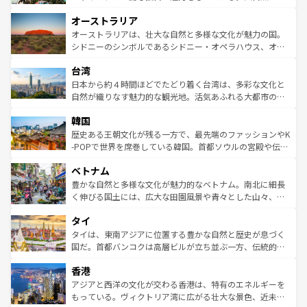
ストーン国立公園といった絶景が堪能できる。さらに、南
秘を感じたいなら、火山が生み出した壮大な景観を誇るハ
オーストラリア
部のニューオーリンズでは、音楽と美食が融合した独特の
ワイ島は見逃せない。また、定番の観光地といえばオアフ
文化が魅力。旅行者はアメリカの各地域で異なる魅力を楽
島だが、静かな自然を求めるならマウイ島やカウアイ島が
オーストラリアは、壮大な自然と多様な文化が魅力の国。
しみながら、その多様性と豊かな歴史を感じることができ
おすすめ。エメラルドグリーンに輝く海をはじめ、豊かな
シドニーのシンボルであるシドニー・オペラハウス、オー
るだろう。車でのロードトリップや列車の旅も、アメリカ
文化や歴史が息づいている。「アロハスピリット」と呼ば
ストラリア東海岸北部に広がる大サンゴ礁地帯グレートバ
ならではの贅沢な旅のスタイルだ。 なお、新着のアメリカ
台湾
れるおもてなしの心で訪れる人々を迎えてくれるハワイの
リアリーフや大陸中央部にそびえるウルル（エアーズロッ
情報は
コンテンツ一覧
を参照してほしい。
人々、おいしいローカルフードやハワイアンミュージッ
ク）、タスマニアの美しい原生林やケアンズの熱帯雨林な
日本から約４時間ほどでたどり着く台湾は、多彩な文化と
ク、伝統的なフラダンスなど、すべてがハワイの魅力を彩
ど、見どころがたくさん。また、カフェやワイン、オージ
自然が織りなす魅力的な観光地。活気あふれる大都市の台
っている。訪れるたびに新しい発見と感動が待っているハ
ービーフなどの食文化も豊かで、美味しいものであふれて
北やノスタルジックな町並みが人気な九份（ジォウフェ
ワイを、存分に味わってほしい。 なお、新着のハワイ情報
韓国
いる。アクティビティも充実しており、サーフィンやダイ
ン）、静ひつな山岳地帯である台湾東部など、都市の喧騒
は
コンテンツ一覧
を参照してほしい。
ビング、ハイキングなど、アウトドア好きにはたまらな
と山間の静けさが共存しており、訪れる人に新しい発見と
歴史ある王朝文化が残る一方で、最先端のファッションやK
い。オーストラリアの多彩な魅力を存分に味わいつくそ
驚きをもたらしてくれる。また、奥深い台湾の食文化も魅
-POPで世界を席巻している韓国。首都ソウルの宮殿や伝統
う。 なお、新着のオーストラリア情報は
コンテンツ一覧
を
力で、夜市などの屋台グルメから高級料理、ヘルシーで美
家屋が並ぶエリアでは韓国の歴史と文化に浸ることがで
参照してほしい。
ベトナム
容にもいいと評判のスイーツなど、バラエティ豊かな料理
き、地方に足を延ばせば四季折々の自然美を楽しむことが
が味わえる。 なお、新着の台湾情報は
コンテンツ一覧
を参
できる。そして、キムチや焼肉、絶品のストリートフード
豊かな自然と多様な文化が魅力的なベトナム。南北に細長
照してほしい。
まで、さまざまな韓国料理が待っている。夜には、韓国な
く伸びる国土には、広大な田園風景や青々とした山々、世
らではのナイトライフも堪能できる。あたたかいホスピタ
界遺産に登録された壮大な自然景観が点在し、都市部では
タイ
リティに包まれながら、韓国の多彩な魅力を心ゆくまで味
急速な発展と共に伝統が息づく。ハノイの古い町並みやホ
わってみてほしい。 なお、新着の韓国情報は
コンテンツ一
ーチミン市のフランス統治時代の建物も、独特の雰囲気を
タイは、東南アジアに位置する豊かな自然と歴史が息づく
覧
を参照してほしい。
醸し出している。また、バラエティの豊かさとおいしさで
国だ。首都バンコクは高層ビルが立ち並ぶ一方、伝統的な
世界中の食通を魅了してやまないベトナム料理も魅力のひ
寺院や市場がいたるところに点在し、古きよき文化と現代
香港
とつ。フォーやバインミー、ベトナムコーヒーなどは、ぜ
の活気が交差している。北部ではチェンマイなどの山岳地
ひ現地で味わいたい。どの地域を訪れてもあたたかい人々
帯で自然と触れ合い、南部ではプーケットやクラビの美し
アジアと西洋の文化が交わる香港は、特有のエネルギーを
が旅行者を迎えてくれるので、きっと忘れられない旅にな
いビーチでリゾート気分を楽しむことができる。タイ料理
もっている。ヴィクトリア湾に広がる壮大な景色、近未来