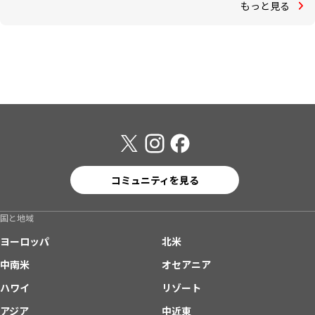
もっと見る
コミュニティを見る
国と地域
ヨーロッパ
北米
中南米
オセアニア
ハワイ
リゾート
アジア
中近東