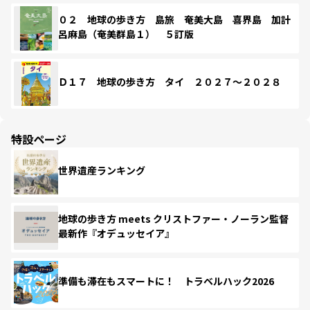
０２ 地球の歩き方 島旅 奄美大島 喜界島 加計
呂麻島（奄美群島１） ５訂版
Ｄ１７ 地球の歩き方 タイ ２０２７～２０２８
特設ページ
世界遺産ランキング
地球の歩き方 meets クリストファー・ノーラン監督
最新作『オデュッセイア』
準備も滞在もスマートに！ トラベルハック2026