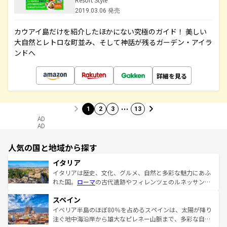
2019.03.06 発売
カウアイ島だけを紹介したほかにない究極のガイド！ 美しい
大自然とレトロな町並み、そして神話が残るガーデン・アイラ
ンドへ
詳細を見る
…
1
2
3
13
AD
AD
人気の国と地域から探す
イタリア
イタリアは歴史、文化、グルメ、自然と多彩な魅力にあふ
れた国。
ローマ
の古代遺跡やフィレンツェのルネッサンス
美術、ヴェネツィアの運河など、歴史あるスポットはもち
スペイン
ろん、トスカーナの美しい田園風景やアマルフィ海岸の絶
景など、自然景観も見逃せない。観光の合間には、本場の
イベリア半島のほぼ80％を占めるスペインは、太陽が降り
ピザやパスタなど、絶品のイタリア料理を堪能することも
注ぐ地中海沿岸から雄大なピレネー山脈まで、多彩な自然