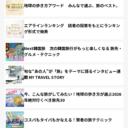
地球の歩き方アワード みんなで選ぶ、旅のベスト。
エアラインランキング 読者の投票をもとにランキン
グ形式で発表
Next韓国旅 次の韓国旅行がもっと楽しくなる 旅先・
グルメ・テクニック
旬な“あの人”が「旅」をテーマに語るインタビュー連
載 MY TRAVEL STORY
今、こんな旅がしてみたい！地球の歩き方が選ぶ2026
年絶対行くべき旅先30
コスパもタイパもかなえる！賢者の旅テクニック