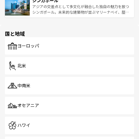
シンガポール
激する。気候は一年中温暖で、どの季節にも異なる楽しみ
み、どこを訪れても感動するはず。観光スポットが密集し
が待っている。親しみやすいタイの人々、仏教を中心とし
ており、効率よく見どころを回れるのも魅力。息をのむよ
アジアの交差点として多文化が融合した独自の魅力を放つ
た文化、そして多様な観光資源が、訪れる旅人を魅了し続
うな絶景から文化的な体験まで、香港を存分に楽しみ尽く
シンガポール。未来的な建築物が並ぶマリーナベイ、歴史
ける。 なお、新着のタイ情報は
コンテンツ一覧
を参照して
そう。 なお、新着の香港情報は
コンテンツ一覧
を参照して
と伝統を感じられるエスニックタウン、多数の緑豊かな公
ほしい。
ほしい。
園や自然保護区など、自然が調和した近代的な景観と文化
の多様性あふれるカラフルな町は、どこを歩いても新しい
国と地域
発見がある。さらに、治安のよさや充実した公共交通機関
も、旅行者にとっては魅力的なポイント。グルメも豊富
で、ホーカーズは地元の風情を楽しめる外せないスポット
ヨーロッパ
だ。訪れる人を飽きさせないシンガポールで、多様な魅力
を体感しよう。 なお、新着のシンガポール情報は
コンテン
ツ一覧
を参照してほしい。
北米
中南米
オセアニア
ハワイ