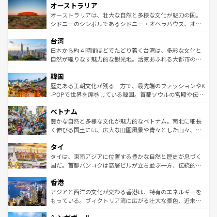
オーストラリア
部のニューオーリンズでは、音楽と美食が融合した独特の
ワイ島は見逃せない。また、定番の観光地といえばオアフ
文化が魅力。旅行者はアメリカの各地域で異なる魅力を楽
島だが、静かな自然を求めるならマウイ島やカウアイ島が
オーストラリアは、壮大な自然と多様な文化が魅力の国。
しみながら、その多様性と豊かな歴史を感じることができ
おすすめ。エメラルドグリーンに輝く海をはじめ、豊かな
シドニーのシンボルであるシドニー・オペラハウス、オー
るだろう。車でのロードトリップや列車の旅も、アメリカ
文化や歴史が息づいている。「アロハスピリット」と呼ば
ストラリア東海岸北部に広がる大サンゴ礁地帯グレートバ
ならではの贅沢な旅のスタイルだ。 なお、新着のアメリカ
台湾
れるおもてなしの心で訪れる人々を迎えてくれるハワイの
リアリーフや大陸中央部にそびえるウルル（エアーズロッ
情報は
コンテンツ一覧
を参照してほしい。
人々、おいしいローカルフードやハワイアンミュージッ
ク）、タスマニアの美しい原生林やケアンズの熱帯雨林な
日本から約４時間ほどでたどり着く台湾は、多彩な文化と
ク、伝統的なフラダンスなど、すべてがハワイの魅力を彩
ど、見どころがたくさん。また、カフェやワイン、オージ
自然が織りなす魅力的な観光地。活気あふれる大都市の台
っている。訪れるたびに新しい発見と感動が待っているハ
ービーフなどの食文化も豊かで、美味しいものであふれて
北やノスタルジックな町並みが人気な九份（ジォウフェ
ワイを、存分に味わってほしい。 なお、新着のハワイ情報
韓国
いる。アクティビティも充実しており、サーフィンやダイ
ン）、静ひつな山岳地帯である台湾東部など、都市の喧騒
は
コンテンツ一覧
を参照してほしい。
ビング、ハイキングなど、アウトドア好きにはたまらな
と山間の静けさが共存しており、訪れる人に新しい発見と
歴史ある王朝文化が残る一方で、最先端のファッションやK
い。オーストラリアの多彩な魅力を存分に味わいつくそ
驚きをもたらしてくれる。また、奥深い台湾の食文化も魅
-POPで世界を席巻している韓国。首都ソウルの宮殿や伝統
う。 なお、新着のオーストラリア情報は
コンテンツ一覧
を
力で、夜市などの屋台グルメから高級料理、ヘルシーで美
家屋が並ぶエリアでは韓国の歴史と文化に浸ることがで
参照してほしい。
ベトナム
容にもいいと評判のスイーツなど、バラエティ豊かな料理
き、地方に足を延ばせば四季折々の自然美を楽しむことが
が味わえる。 なお、新着の台湾情報は
コンテンツ一覧
を参
できる。そして、キムチや焼肉、絶品のストリートフード
豊かな自然と多様な文化が魅力的なベトナム。南北に細長
照してほしい。
まで、さまざまな韓国料理が待っている。夜には、韓国な
く伸びる国土には、広大な田園風景や青々とした山々、世
らではのナイトライフも堪能できる。あたたかいホスピタ
界遺産に登録された壮大な自然景観が点在し、都市部では
タイ
リティに包まれながら、韓国の多彩な魅力を心ゆくまで味
急速な発展と共に伝統が息づく。ハノイの古い町並みやホ
わってみてほしい。 なお、新着の韓国情報は
コンテンツ一
ーチミン市のフランス統治時代の建物も、独特の雰囲気を
タイは、東南アジアに位置する豊かな自然と歴史が息づく
覧
を参照してほしい。
醸し出している。また、バラエティの豊かさとおいしさで
国だ。首都バンコクは高層ビルが立ち並ぶ一方、伝統的な
世界中の食通を魅了してやまないベトナム料理も魅力のひ
寺院や市場がいたるところに点在し、古きよき文化と現代
香港
とつ。フォーやバインミー、ベトナムコーヒーなどは、ぜ
の活気が交差している。北部ではチェンマイなどの山岳地
ひ現地で味わいたい。どの地域を訪れてもあたたかい人々
帯で自然と触れ合い、南部ではプーケットやクラビの美し
アジアと西洋の文化が交わる香港は、特有のエネルギーを
が旅行者を迎えてくれるので、きっと忘れられない旅にな
いビーチでリゾート気分を楽しむことができる。タイ料理
もっている。ヴィクトリア湾に広がる壮大な景色、近未来
るはずだ。 なお、新着のベトナム情報は
コンテンツ一覧
を
は世界的に有名で、屋台から高級レストランまで味覚を刺
的なアートスポット、そして歴史と現代が融合した町並
参照してほしい。