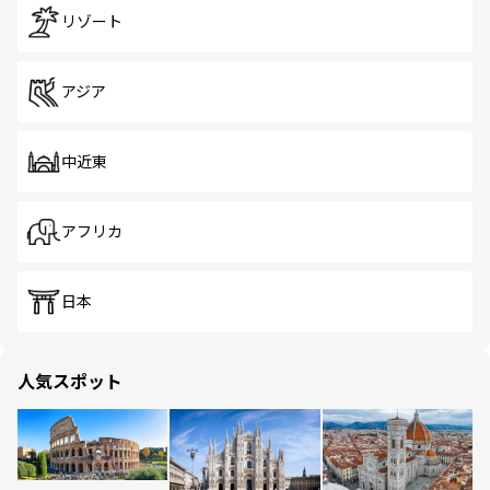
リゾート
アジア
中近東
アフリカ
日本
人気スポット