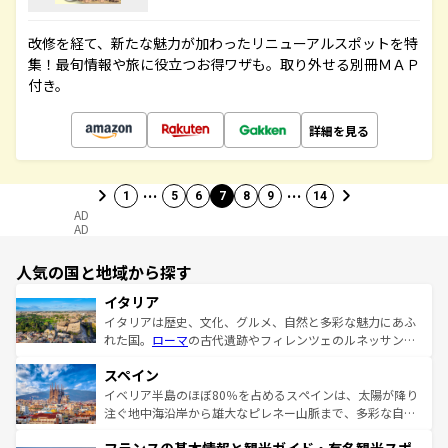
改修を経て、新たな魅力が加わったリニューアルスポットを特
集！最旬情報や旅に役立つお得ワザも。取り外せる別冊ＭＡＰ
付き。
詳細を見る
…
…
1
5
6
7
8
9
14
AD
AD
人気の国と地域から探す
イタリア
イタリアは歴史、文化、グルメ、自然と多彩な魅力にあふ
れた国。
ローマ
の古代遺跡やフィレンツェのルネッサンス
美術、ヴェネツィアの運河など、歴史あるスポットはもち
スペイン
ろん、トスカーナの美しい田園風景やアマルフィ海岸の絶
景など、自然景観も見逃せない。観光の合間には、本場の
イベリア半島のほぼ80％を占めるスペインは、太陽が降り
ピザやパスタなど、絶品のイタリア料理を堪能することも
注ぐ地中海沿岸から雄大なピレネー山脈まで、多彩な自然
できる。朝目覚めてから夜眠るまで、すべての瞬間を楽し
と文化が詰まったヨーロッパ屈指の旅行先だ。多様な地域
ませてくれるイタリアで、忘れられない旅をしてみよう！