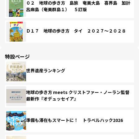
０２ 地球の歩き方 島旅 奄美大島 喜界島 加計
呂麻島（奄美群島１） ５訂版
Ｄ１７ 地球の歩き方 タイ ２０２７～２０２８
特設ページ
世界遺産ランキング
地球の歩き方 meets クリストファー・ノーラン監督
最新作『オデュッセイア』
準備も滞在もスマートに！ トラベルハック2026