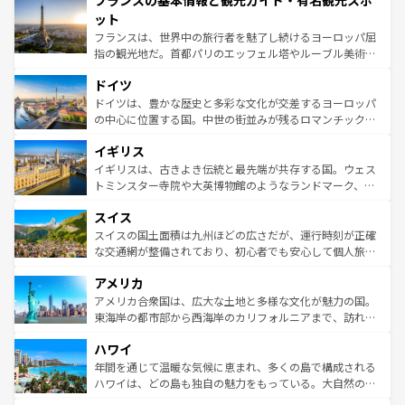
フランスの基本情報と観光ガイド・有名観光スポ
文化が根付くこの国では、情熱的なフラメンコ、熱気あふ
なお、新着のイタリア情報は
コンテンツ一覧
を参照してほ
れる闘牛、そして美味しいタパスが生活の一部となってい
ット
しい。
る。首都マドリードの洗練された雰囲気や、バルセロナの
フランスは、世界中の旅行者を魅了し続けるヨーロッパ屈
アートに溢れた街角から、地方では古代ローマ遺跡や中世
指の観光地だ。首都パリのエッフェル塔やルーブル美術館
の城塞都市、穏やかなビーチリゾートまで多彩な表情を見
といった象徴的なスポットから、田舎町の古風な美しさま
せる。地方によって風土や気候が異なるスペインはその個
ドイツ
で、幅広い魅力が詰まっている。華麗な宮殿、歴史的な大
性で訪れる人を魅了する。 なお、新着のスペイン情報は
コ
聖堂、美しいビーチ、そして豊かな自然が、訪れる者を心
ドイツは、豊かな歴史と多彩な文化が交差するヨーロッパ
ンテンツ一覧
を参照してほしい。
から魅了する。また、フランスは美食の国としても知ら
の中心に位置する国。中世の街並みが残るロマンチック街
れ、フランス料理はユネスコ無形文化遺産にも登録されて
道から、未来を先取りするようなモダンな都市まで多様な
イギリス
いる。シャンパンの発祥地であるランス、プロヴァンスの
顔を持つこの国は、どこを歩いても飽きることがない。ベ
香り高いラベンダー畑など、多彩な楽しみ方が可能だ。さ
ルリンの文化的活気、バイエルン州のアルプスの絶景、そ
イギリスは、古きよき伝統と最先端が共存する国。ウェス
らに、パリ以外の地域にも魅力が溢れており、どの街角に
してライン川沿いのワイン畑といった風景は必見。ビール
トミンスター寺院や大英博物館のようなランドマーク、歴
も豊かな歴史と文化が息づいている。パリ以外の個性あふ
とソーセージを味わいながら地元の人と過ごす楽しい時間
史ある大学都市、美しい丘陵地帯や牧歌的な風景など、エ
れる地方に足を運ぶとそれぞれで全く異なる文化を体験で
スイス
は、お酒好きな人にはぜひ体験してほしい。 なお、新着の
リアごとに異なる魅力がある。また、優雅なアフタヌーン
きるだろう。 なお、新着のフランス情報は
コンテンツ一覧
ドイツ情報は
コンテンツ一覧
を参照してほしい。
ティー、ビール好きにはたまらない英国パブ、サッカー観
スイスの国土面積は九州ほどの広さだが、運行時刻が正確
を参照してほしい。
戦など、本場だからこそできる体験も豊富。イギリスを旅
な交通網が整備されており、初心者でも安心して個人旅行
して楽しみつくそう。 なお、新着のイギリス情報は
コンテ
を楽しめる。日本同様に時刻表どおりの旅が可能だ。中世
アメリカ
ンツ一覧
を参照してほしい。
の建物がそのまま残る町や、スイスならではのユニークな
博物館もあり、アルプス観光だけでなく町歩きも満喫する
アメリカ合衆国は、広大な土地と多様な文化が魅力の国。
ことができる。国民の所得が高いため物価も高いが、旅行
東海岸の都市部から西海岸のカリフォルニアまで、訪れる
者向けの交通パス提供のサービスもあり、うまく活用すれ
場所ごとに異なる風景と体験が待っている。ニューヨーク
ハワイ
ば市内交通費無料で観光を楽しむこともできる。 なお、新
のような巨大都市は、観光、ショッピング、エンターテイ
着のスイス情報は
コンテンツ一覧
を参照してほしい。
ンメントが詰まった刺激的なスポットだ。一方、アメリカ
年間を通じて温暖な気候に恵まれ、多くの島で構成される
西部には大自然が広がり、グランドキャニオンやイエロー
ハワイは、どの島も独自の魅力をもっている。大自然の神
ストーン国立公園といった絶景が堪能できる。さらに、南
秘を感じたいなら、火山が生み出した壮大な景観を誇るハ