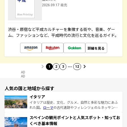
2026.09.17 発売
渋谷・原宿など平成カルチャーを象徴する街や、音楽、ゲー
ム、ファッションなど、平成時代の流行と文化を巡るガイド。
詳細を見る
…
1
2
3
12
AD
AD
人気の国と地域から探す
イタリア
イタリアは歴史、文化、グルメ、自然と多彩な魅力にあふ
れた国。
ローマ
の古代遺跡やフィレンツェのルネッサンス
美術、ヴェネツィアの運河など、歴史あるスポットはもち
スペインの観光ポイントと人気スポット・知ってお
ろん、トスカーナの美しい田園風景やアマルフィ海岸の絶
景など、自然景観も見逃せない。観光の合間には、本場の
くべき基本情報