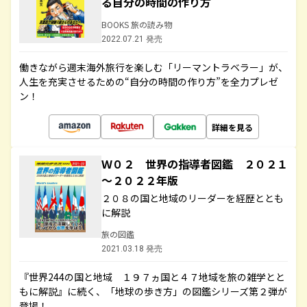
る自分の時間の作り方
BOOKS 旅の読み物
2022.07.21 発売
働きながら週末海外旅行を楽しむ「リーマントラベラー」が、
人生を充実させるための“自分の時間の作り方”を全力プレゼ
ン！
詳細を見る
Ｗ０２ 世界の指導者図鑑 ２０２１
～２０２２年版
２０８の国と地域のリーダーを経歴ととも
に解説
旅の図鑑
2021.03.18 発売
『世界244の国と地域 １９７ヵ国と４７地域を旅の雑学とと
もに解説』に続く、「地球の歩き方」の図鑑シリーズ第２弾が
登場！