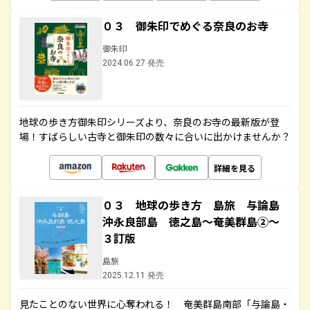
０３ 御朱印でめぐる奈良のお寺
御朱印
2024.06.27 発売
地球の歩き方御朱印シリーズより、奈良のお寺の最新版が登
場！すばらしい古寺と御朱印の数々に合いに出かけませんか？
詳細を見る
０３ 地球の歩き方 島旅 与論島
沖永良部島 徳之島～奄美群島②～
３訂版
島旅
2025.12.11 発売
見たことのない世界に心奪われる！ 奄美群島南部「与論島・