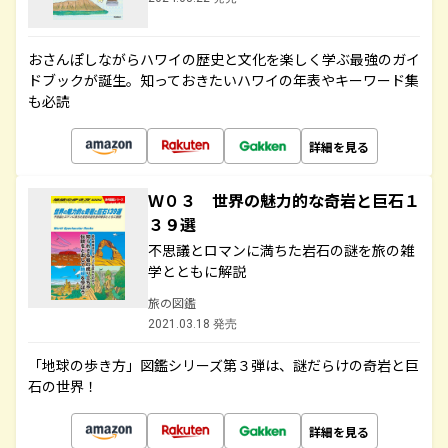
おさんぽしながらハワイの歴史と文化を楽しく学ぶ最強のガイ
ドブックが誕生。知っておきたいハワイの年表やキーワード集
も必読
詳細を見る
Ｗ０３ 世界の魅力的な奇岩と巨石１
３９選
不思議とロマンに満ちた岩石の謎を旅の雑
学とともに解説
旅の図鑑
2021.03.18 発売
「地球の歩き方」図鑑シリーズ第３弾は、謎だらけの奇岩と巨
石の世界！
詳細を見る