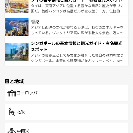
わってみてほしい。 なお、新着の韓国情報は
コンテンツ一
ーチミン市のフランス統治時代の建物も、独特の雰囲気を
タイは、東南アジアに位置する豊かな自然と歴史が息づく
覧
を参照してほしい。
醸し出している。また、バラエティの豊かさとおいしさで
国だ。首都バンコクは高層ビルが立ち並ぶ一方、伝統的な
世界中の食通を魅了してやまないベトナム料理も魅力のひ
寺院や市場がいたるところに点在し、古きよき文化と現代
香港
とつ。フォーやバインミー、ベトナムコーヒーなどは、ぜ
の活気が交差している。北部ではチェンマイなどの山岳地
ひ現地で味わいたい。どの地域を訪れてもあたたかい人々
帯で自然と触れ合い、南部ではプーケットやクラビの美し
アジアと西洋の文化が交わる香港は、特有のエネルギーを
が旅行者を迎えてくれるので、きっと忘れられない旅にな
いビーチでリゾート気分を楽しむことができる。タイ料理
もっている。ヴィクトリア湾に広がる壮大な景色、近未来
るはずだ。 なお、新着のベトナム情報は
コンテンツ一覧
を
は世界的に有名で、屋台から高級レストランまで味覚を刺
的なアートスポット、そして歴史と現代が融合した町並
参照してほしい。
シンガポールの基本情報と観光ガイド・有名観光
激する。気候は一年中温暖で、どの季節にも異なる楽しみ
み、どこを訪れても感動するはず。観光スポットが密集し
が待っている。親しみやすいタイの人々、仏教を中心とし
ており、効率よく見どころを回れるのも魅力。息をのむよ
スポット
た文化、そして多様な観光資源が、訪れる旅人を魅了し続
うな絶景から文化的な体験まで、香港を存分に楽しみ尽く
アジアの交差点として多文化が融合した独自の魅力を放つ
ける。 なお、新着のタイ情報は
コンテンツ一覧
を参照して
そう。 なお、新着の香港情報は
コンテンツ一覧
を参照して
シンガポール。未来的な建築物が並ぶマリーナベイ、歴史
ほしい。
ほしい。
と伝統を感じられるエスニックタウン、多数の緑豊かな公
園や自然保護区など、自然が調和した近代的な景観と文化
の多様性あふれるカラフルな町は、どこを歩いても新しい
国と地域
発見がある。さらに、治安のよさや充実した公共交通機関
も、旅行者にとっては魅力的なポイント。グルメも豊富
で、ホーカーズは地元の風情を楽しめる外せないスポット
ヨーロッパ
だ。訪れる人を飽きさせないシンガポールで、多様な魅力
を体感しよう。 なお、新着のシンガポール情報は
コンテン
ツ一覧
を参照してほしい。
北米
中南米