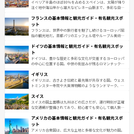
ピザやパスタなど、絶品のイタリア料理を堪能することも
イベリア半島のほぼ80％を占めるスペインは、太陽が降り
できる。朝目覚めてから夜眠るまで、すべての瞬間を楽し
注ぐ地中海沿岸から雄大なピレネー山脈まで、多彩な自然
ませてくれるイタリアで、忘れられない旅をしてみよう！
と文化が詰まったヨーロッパ屈指の旅行先だ。多様な地域
なお、新着のイタリア情報は
コンテンツ一覧
を参照してほ
フランスの基本情報と観光ガイド・有名観光スポ
文化が根付くこの国では、情熱的なフラメンコ、熱気あふ
しい。
れる闘牛、そして美味しいタパスが生活の一部となってい
ット
る。首都マドリードの洗練された雰囲気や、バルセロナの
フランスは、世界中の旅行者を魅了し続けるヨーロッパ屈
アートに溢れた街角から、地方では古代ローマ遺跡や中世
指の観光地だ。首都パリのエッフェル塔やルーブル美術館
の城塞都市、穏やかなビーチリゾートまで多彩な表情を見
といった象徴的なスポットから、田舎町の古風な美しさま
せる。地方によって風土や気候が異なるスペインはその個
ドイツの基本情報と観光ガイド・有名観光スポッ
で、幅広い魅力が詰まっている。華麗な宮殿、歴史的な大
性で訪れる人を魅了する。 なお、新着のスペイン情報は
コ
聖堂、美しいビーチ、そして豊かな自然が、訪れる者を心
ト
ンテンツ一覧
を参照してほしい。
から魅了する。また、フランスは美食の国としても知ら
ドイツは、豊かな歴史と多彩な文化が交差するヨーロッパ
れ、フランス料理はユネスコ無形文化遺産にも登録されて
の中心に位置する国。中世の街並みが残るロマンチック街
いる。シャンパンの発祥地であるランス、プロヴァンスの
道から、未来を先取りするようなモダンな都市まで多様な
香り高いラベンダー畑など、多彩な楽しみ方が可能だ。さ
イギリス
顔を持つこの国は、どこを歩いても飽きることがない。ベ
らに、パリ以外の地域にも魅力が溢れており、どの街角に
ルリンの文化的活気、バイエルン州のアルプスの絶景、そ
イギリスは、古きよき伝統と最先端が共存する国。ウェス
も豊かな歴史と文化が息づいている。パリ以外の個性あふ
してライン川沿いのワイン畑といった風景は必見。ビール
トミンスター寺院や大英博物館のようなランドマーク、歴
れる地方に足を運ぶとそれぞれで全く異なる文化を体験で
とソーセージを味わいながら地元の人と過ごす楽しい時間
史ある大学都市、美しい丘陵地帯や牧歌的な風景など、エ
きるだろう。 なお、新着のフランス情報は
コンテンツ一覧
スイス
は、お酒好きな人にはぜひ体験してほしい。 なお、新着の
リアごとに異なる魅力がある。また、優雅なアフタヌーン
を参照してほしい。
ドイツ情報は
コンテンツ一覧
を参照してほしい。
ティー、ビール好きにはたまらない英国パブ、サッカー観
スイスの国土面積は九州ほどの広さだが、運行時刻が正確
戦など、本場だからこそできる体験も豊富。イギリスを旅
な交通網が整備されており、初心者でも安心して個人旅行
して楽しみつくそう。 なお、新着のイギリス情報は
コンテ
を楽しめる。日本同様に時刻表どおりの旅が可能だ。中世
アメリカの基本情報と観光ガイド・有名観光スポ
ンツ一覧
を参照してほしい。
の建物がそのまま残る町や、スイスならではのユニークな
博物館もあり、アルプス観光だけでなく町歩きも満喫する
ット
ことができる。国民の所得が高いため物価も高いが、旅行
アメリカ合衆国は、広大な土地と多様な文化が魅力の国。