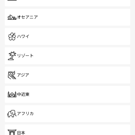
オセアニア
ハワイ
リゾート
アジア
中近東
アフリカ
日本