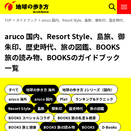
TOP
ガイドブック
aruco 国内、Resort Style、島旅、御朱印、歴史時
aruco 国内、Resort Style、島旅、御
朱印、歴史時代、旅の図鑑、BOOKS
旅の読み物、BOOKSのガイドブック
一覧
すべて
地球の歩き方 海外
地球の歩き方 Jシリーズ（国内）
aruco 海外
aruco 国内
Plat
ランキング&テクニック
Resort Style
島旅
御朱印
歴史時代
旅の図鑑
BOOKS スペシャルコラボ
BOOKS 旅の名言＆絶景
BOOKS 旅と健康
BOOKS 旅の読み物
BOOKS
D-Books