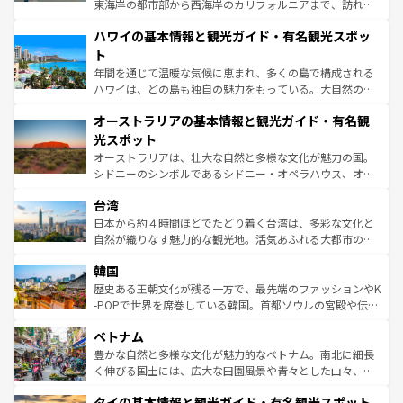
者向けの交通パス提供のサービスもあり、うまく活用すれ
東海岸の都市部から西海岸のカリフォルニアまで、訪れる
ば市内交通費無料で観光を楽しむこともできる。 なお、新
場所ごとに異なる風景と体験が待っている。ニューヨーク
着のスイス情報は
コンテンツ一覧
を参照してほしい。
ハワイの基本情報と観光ガイド・有名観光スポッ
のような巨大都市は、観光、ショッピング、エンターテイ
ンメントが詰まった刺激的なスポットだ。一方、アメリカ
ト
西部には大自然が広がり、グランドキャニオンやイエロー
年間を通じて温暖な気候に恵まれ、多くの島で構成される
ストーン国立公園といった絶景が堪能できる。さらに、南
ハワイは、どの島も独自の魅力をもっている。大自然の神
部のニューオーリンズでは、音楽と美食が融合した独特の
秘を感じたいなら、火山が生み出した壮大な景観を誇るハ
文化が魅力。旅行者はアメリカの各地域で異なる魅力を楽
オーストラリアの基本情報と観光ガイド・有名観
ワイ島は見逃せない。また、定番の観光地といえばオアフ
しみながら、その多様性と豊かな歴史を感じることができ
島だが、静かな自然を求めるならマウイ島やカウアイ島が
光スポット
るだろう。車でのロードトリップや列車の旅も、アメリカ
おすすめ。エメラルドグリーンに輝く海をはじめ、豊かな
オーストラリアは、壮大な自然と多様な文化が魅力の国。
ならではの贅沢な旅のスタイルだ。 なお、新着のアメリカ
文化や歴史が息づいている。「アロハスピリット」と呼ば
シドニーのシンボルであるシドニー・オペラハウス、オー
情報は
コンテンツ一覧
を参照してほしい。
れるおもてなしの心で訪れる人々を迎えてくれるハワイの
ストラリア東海岸北部に広がる大サンゴ礁地帯グレートバ
人々、おいしいローカルフードやハワイアンミュージッ
台湾
リアリーフや大陸中央部にそびえるウルル（エアーズロッ
ク、伝統的なフラダンスなど、すべてがハワイの魅力を彩
ク）、タスマニアの美しい原生林やケアンズの熱帯雨林な
日本から約４時間ほどでたどり着く台湾は、多彩な文化と
っている。訪れるたびに新しい発見と感動が待っているハ
ど、見どころがたくさん。また、カフェやワイン、オージ
自然が織りなす魅力的な観光地。活気あふれる大都市の台
ワイを、存分に味わってほしい。 なお、新着のハワイ情報
ービーフなどの食文化も豊かで、美味しいものであふれて
北やノスタルジックな町並みが人気な九份（ジォウフェ
は
コンテンツ一覧
を参照してほしい。
韓国
いる。アクティビティも充実しており、サーフィンやダイ
ン）、静ひつな山岳地帯である台湾東部など、都市の喧騒
ビング、ハイキングなど、アウトドア好きにはたまらな
と山間の静けさが共存しており、訪れる人に新しい発見と
歴史ある王朝文化が残る一方で、最先端のファッションやK
い。オーストラリアの多彩な魅力を存分に味わいつくそ
驚きをもたらしてくれる。また、奥深い台湾の食文化も魅
-POPで世界を席巻している韓国。首都ソウルの宮殿や伝統
う。 なお、新着のオーストラリア情報は
コンテンツ一覧
を
力で、夜市などの屋台グルメから高級料理、ヘルシーで美
家屋が並ぶエリアでは韓国の歴史と文化に浸ることがで
参照してほしい。
ベトナム
容にもいいと評判のスイーツなど、バラエティ豊かな料理
き、地方に足を延ばせば四季折々の自然美を楽しむことが
が味わえる。 なお、新着の台湾情報は
コンテンツ一覧
を参
できる。そして、キムチや焼肉、絶品のストリートフード
豊かな自然と多様な文化が魅力的なベトナム。南北に細長
照してほしい。
まで、さまざまな韓国料理が待っている。夜には、韓国な
く伸びる国土には、広大な田園風景や青々とした山々、世
らではのナイトライフも堪能できる。あたたかいホスピタ
界遺産に登録された壮大な自然景観が点在し、都市部では
タイの基本情報と観光ガイド・有名観光スポット
リティに包まれながら、韓国の多彩な魅力を心ゆくまで味
急速な発展と共に伝統が息づく。ハノイの古い町並みやホ