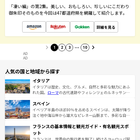
「凄い編」の第2集。美しい、おもしろい、珍しいにこだわり
御朱印そのものを今回は47都道府県を網羅して紹介します。
詳細を見る
…
1
2
3
10
AD
AD
人気の国と地域から探す
イタリア
イタリアは歴史、文化、グルメ、自然と多彩な魅力にあふ
れた国。
ローマ
の古代遺跡やフィレンツェのルネッサンス
美術、ヴェネツィアの運河など、歴史あるスポットはもち
スペイン
ろん、トスカーナの美しい田園風景やアマルフィ海岸の絶
景など、自然景観も見逃せない。観光の合間には、本場の
イベリア半島のほぼ80％を占めるスペインは、太陽が降り
ピザやパスタなど、絶品のイタリア料理を堪能することも
注ぐ地中海沿岸から雄大なピレネー山脈まで、多彩な自然
できる。朝目覚めてから夜眠るまで、すべての瞬間を楽し
と文化が詰まったヨーロッパ屈指の旅行先だ。多様な地域
フランスの基本情報と観光ガイド・有名観光スポ
ませてくれるイタリアで、忘れられない旅をしてみよう！
文化が根付くこの国では、情熱的なフラメンコ、熱気あふ
なお、新着のイタリア情報は
コンテンツ一覧
を参照してほ
れる闘牛、そして美味しいタパスが生活の一部となってい
ット
しい。
る。首都マドリードの洗練された雰囲気や、バルセロナの
フランスは、世界中の旅行者を魅了し続けるヨーロッパ屈