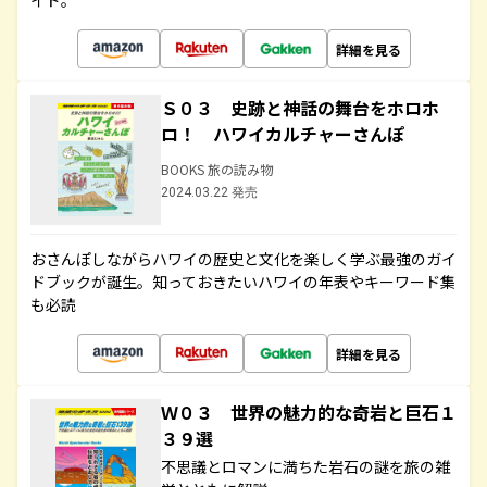
イド。
詳細を見る
Ｓ０３ 史跡と神話の舞台をホロホ
ロ！ ハワイカルチャーさんぽ
BOOKS 旅の読み物
2024.03.22 発売
おさんぽしながらハワイの歴史と文化を楽しく学ぶ最強のガイ
ドブックが誕生。知っておきたいハワイの年表やキーワード集
も必読
詳細を見る
Ｗ０３ 世界の魅力的な奇岩と巨石１
３９選
不思議とロマンに満ちた岩石の謎を旅の雑