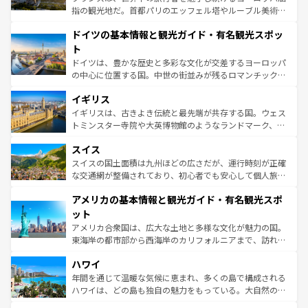
アートに溢れた街角から、地方では古代ローマ遺跡や中世
指の観光地だ。首都パリのエッフェル塔やルーブル美術館
の城塞都市、穏やかなビーチリゾートまで多彩な表情を見
といった象徴的なスポットから、田舎町の古風な美しさま
せる。地方によって風土や気候が異なるスペインはその個
ドイツの基本情報と観光ガイド・有名観光スポッ
で、幅広い魅力が詰まっている。華麗な宮殿、歴史的な大
性で訪れる人を魅了する。 なお、新着のスペイン情報は
コ
聖堂、美しいビーチ、そして豊かな自然が、訪れる者を心
ト
ンテンツ一覧
を参照してほしい。
から魅了する。また、フランスは美食の国としても知ら
ドイツは、豊かな歴史と多彩な文化が交差するヨーロッパ
れ、フランス料理はユネスコ無形文化遺産にも登録されて
の中心に位置する国。中世の街並みが残るロマンチック街
いる。シャンパンの発祥地であるランス、プロヴァンスの
道から、未来を先取りするようなモダンな都市まで多様な
香り高いラベンダー畑など、多彩な楽しみ方が可能だ。さ
イギリス
顔を持つこの国は、どこを歩いても飽きることがない。ベ
らに、パリ以外の地域にも魅力が溢れており、どの街角に
ルリンの文化的活気、バイエルン州のアルプスの絶景、そ
イギリスは、古きよき伝統と最先端が共存する国。ウェス
も豊かな歴史と文化が息づいている。パリ以外の個性あふ
してライン川沿いのワイン畑といった風景は必見。ビール
トミンスター寺院や大英博物館のようなランドマーク、歴
れる地方に足を運ぶとそれぞれで全く異なる文化を体験で
とソーセージを味わいながら地元の人と過ごす楽しい時間
史ある大学都市、美しい丘陵地帯や牧歌的な風景など、エ
きるだろう。 なお、新着のフランス情報は
コンテンツ一覧
スイス
は、お酒好きな人にはぜひ体験してほしい。 なお、新着の
リアごとに異なる魅力がある。また、優雅なアフタヌーン
を参照してほしい。
ドイツ情報は
コンテンツ一覧
を参照してほしい。
ティー、ビール好きにはたまらない英国パブ、サッカー観
スイスの国土面積は九州ほどの広さだが、運行時刻が正確
戦など、本場だからこそできる体験も豊富。イギリスを旅
な交通網が整備されており、初心者でも安心して個人旅行
して楽しみつくそう。 なお、新着のイギリス情報は
コンテ
を楽しめる。日本同様に時刻表どおりの旅が可能だ。中世
アメリカの基本情報と観光ガイド・有名観光スポ
ンツ一覧
を参照してほしい。
の建物がそのまま残る町や、スイスならではのユニークな
博物館もあり、アルプス観光だけでなく町歩きも満喫する
ット
ことができる。国民の所得が高いため物価も高いが、旅行
アメリカ合衆国は、広大な土地と多様な文化が魅力の国。
者向けの交通パス提供のサービスもあり、うまく活用すれ
東海岸の都市部から西海岸のカリフォルニアまで、訪れる
ば市内交通費無料で観光を楽しむこともできる。 なお、新
場所ごとに異なる風景と体験が待っている。ニューヨーク
着のスイス情報は
コンテンツ一覧
を参照してほしい。
ハワイ
のような巨大都市は、観光、ショッピング、エンターテイ
ンメントが詰まった刺激的なスポットだ。一方、アメリカ
年間を通じて温暖な気候に恵まれ、多くの島で構成される
西部には大自然が広がり、グランドキャニオンやイエロー
ハワイは、どの島も独自の魅力をもっている。大自然の神
ストーン国立公園といった絶景が堪能できる。さらに、南
秘を感じたいなら、火山が生み出した壮大な景観を誇るハ