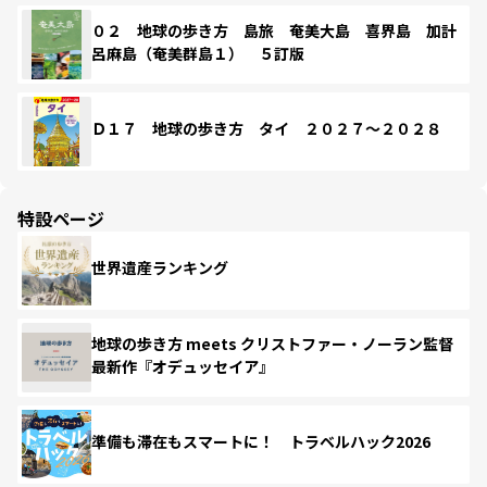
０２ 地球の歩き方 島旅 奄美大島 喜界島 加計
呂麻島（奄美群島１） ５訂版
Ｄ１７ 地球の歩き方 タイ ２０２７～２０２８
特設ページ
世界遺産ランキング
地球の歩き方 meets クリストファー・ノーラン監督
最新作『オデュッセイア』
準備も滞在もスマートに！ トラベルハック2026