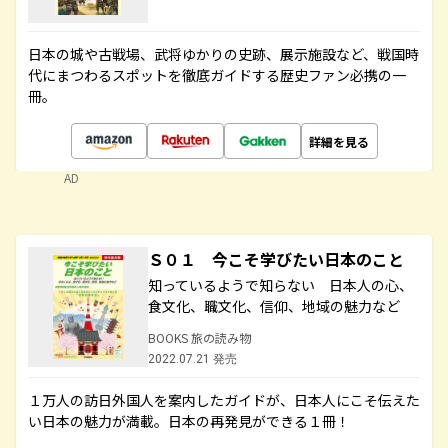
日本の城や古戦場、武将ゆかりの史跡、展示施設など、戦国時
代にまつわるスポットを徹底ガイドする歴史ファン必携の一
冊。
詳細を見る
AD
Ｓ０１ 今こそ学びたい日本のこと
知っているようで知らない 日本人の心、
食文化、職文化、信仰、地域の魅力など
BOOKS 旅の読み物
2022.07.21 発売
１万人の訪日外国人を案内したガイドが、日本人にこそ伝えた
い日本の魅力が満載。日本の再発見ができる１冊！