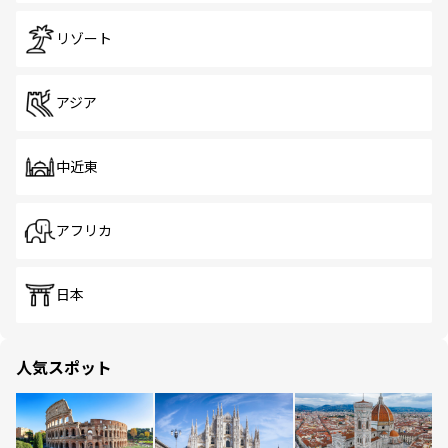
リゾート
アジア
中近東
アフリカ
日本
人気スポット