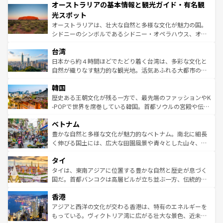
オーストラリアの基本情報と観光ガイド・有名観
部のニューオーリンズでは、音楽と美食が融合した独特の
ワイ島は見逃せない。また、定番の観光地といえばオアフ
文化が魅力。旅行者はアメリカの各地域で異なる魅力を楽
島だが、静かな自然を求めるならマウイ島やカウアイ島が
光スポット
しみながら、その多様性と豊かな歴史を感じることができ
おすすめ。エメラルドグリーンに輝く海をはじめ、豊かな
オーストラリアは、壮大な自然と多様な文化が魅力の国。
るだろう。車でのロードトリップや列車の旅も、アメリカ
文化や歴史が息づいている。「アロハスピリット」と呼ば
シドニーのシンボルであるシドニー・オペラハウス、オー
ならではの贅沢な旅のスタイルだ。 なお、新着のアメリカ
れるおもてなしの心で訪れる人々を迎えてくれるハワイの
ストラリア東海岸北部に広がる大サンゴ礁地帯グレートバ
情報は
コンテンツ一覧
を参照してほしい。
人々、おいしいローカルフードやハワイアンミュージッ
台湾
リアリーフや大陸中央部にそびえるウルル（エアーズロッ
ク、伝統的なフラダンスなど、すべてがハワイの魅力を彩
ク）、タスマニアの美しい原生林やケアンズの熱帯雨林な
日本から約４時間ほどでたどり着く台湾は、多彩な文化と
っている。訪れるたびに新しい発見と感動が待っているハ
ど、見どころがたくさん。また、カフェやワイン、オージ
自然が織りなす魅力的な観光地。活気あふれる大都市の台
ワイを、存分に味わってほしい。 なお、新着のハワイ情報
ービーフなどの食文化も豊かで、美味しいものであふれて
北やノスタルジックな町並みが人気な九份（ジォウフェ
は
コンテンツ一覧
を参照してほしい。
韓国
いる。アクティビティも充実しており、サーフィンやダイ
ン）、静ひつな山岳地帯である台湾東部など、都市の喧騒
ビング、ハイキングなど、アウトドア好きにはたまらな
と山間の静けさが共存しており、訪れる人に新しい発見と
歴史ある王朝文化が残る一方で、最先端のファッションやK
い。オーストラリアの多彩な魅力を存分に味わいつくそ
驚きをもたらしてくれる。また、奥深い台湾の食文化も魅
-POPで世界を席巻している韓国。首都ソウルの宮殿や伝統
う。 なお、新着のオーストラリア情報は
コンテンツ一覧
を
力で、夜市などの屋台グルメから高級料理、ヘルシーで美
家屋が並ぶエリアでは韓国の歴史と文化に浸ることがで
参照してほしい。
ベトナム
容にもいいと評判のスイーツなど、バラエティ豊かな料理
き、地方に足を延ばせば四季折々の自然美を楽しむことが
が味わえる。 なお、新着の台湾情報は
コンテンツ一覧
を参
できる。そして、キムチや焼肉、絶品のストリートフード
豊かな自然と多様な文化が魅力的なベトナム。南北に細長
照してほしい。
まで、さまざまな韓国料理が待っている。夜には、韓国な
く伸びる国土には、広大な田園風景や青々とした山々、世
らではのナイトライフも堪能できる。あたたかいホスピタ
界遺産に登録された壮大な自然景観が点在し、都市部では
タイ
リティに包まれながら、韓国の多彩な魅力を心ゆくまで味
急速な発展と共に伝統が息づく。ハノイの古い町並みやホ
わってみてほしい。 なお、新着の韓国情報は
コンテンツ一
ーチミン市のフランス統治時代の建物も、独特の雰囲気を
タイは、東南アジアに位置する豊かな自然と歴史が息づく
覧
を参照してほしい。
醸し出している。また、バラエティの豊かさとおいしさで
国だ。首都バンコクは高層ビルが立ち並ぶ一方、伝統的な
世界中の食通を魅了してやまないベトナム料理も魅力のひ
寺院や市場がいたるところに点在し、古きよき文化と現代
香港
とつ。フォーやバインミー、ベトナムコーヒーなどは、ぜ
の活気が交差している。北部ではチェンマイなどの山岳地
ひ現地で味わいたい。どの地域を訪れてもあたたかい人々
帯で自然と触れ合い、南部ではプーケットやクラビの美し
アジアと西洋の文化が交わる香港は、特有のエネルギーを
が旅行者を迎えてくれるので、きっと忘れられない旅にな
いビーチでリゾート気分を楽しむことができる。タイ料理
もっている。ヴィクトリア湾に広がる壮大な景色、近未来