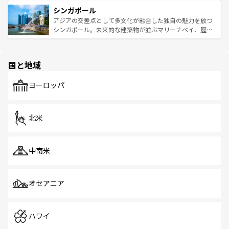
るはずだ。 なお、新着のベトナム情報は
コンテンツ一覧
を
は世界的に有名で、屋台から高級レストランまで味覚を刺
的なアートスポット、そして歴史と現代が融合した町並
参照してほしい。
シンガポール
激する。気候は一年中温暖で、どの季節にも異なる楽しみ
み、どこを訪れても感動するはず。観光スポットが密集し
が待っている。親しみやすいタイの人々、仏教を中心とし
ており、効率よく見どころを回れるのも魅力。息をのむよ
アジアの交差点として多文化が融合した独自の魅力を放つ
た文化、そして多様な観光資源が、訪れる旅人を魅了し続
うな絶景から文化的な体験まで、香港を存分に楽しみ尽く
シンガポール。未来的な建築物が並ぶマリーナベイ、歴史
ける。 なお、新着のタイ情報は
コンテンツ一覧
を参照して
そう。 なお、新着の香港情報は
コンテンツ一覧
を参照して
と伝統を感じられるエスニックタウン、多数の緑豊かな公
ほしい。
ほしい。
園や自然保護区など、自然が調和した近代的な景観と文化
の多様性あふれるカラフルな町は、どこを歩いても新しい
国と地域
発見がある。さらに、治安のよさや充実した公共交通機関
も、旅行者にとっては魅力的なポイント。グルメも豊富
で、ホーカーズは地元の風情を楽しめる外せないスポット
ヨーロッパ
だ。訪れる人を飽きさせないシンガポールで、多様な魅力
を体感しよう。 なお、新着のシンガポール情報は
コンテン
ツ一覧
を参照してほしい。
北米
中南米
オセアニア
ハワイ