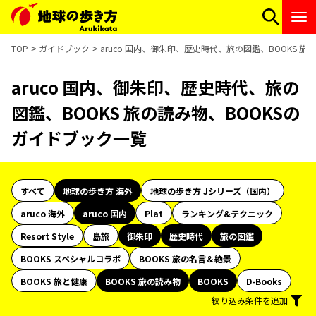
TOP
ガイドブック
aruco 国内、御朱印、歴史時代、旅の図鑑、BOOKS 
aruco 国内、御朱印、歴史時代、旅の
図鑑、BOOKS 旅の読み物、BOOKSの
ガイドブック一覧
すべて
地球の歩き方 海外
地球の歩き方 Jシリーズ（国内）
aruco 海外
aruco 国内
Plat
ランキング&テクニック
Resort Style
島旅
御朱印
歴史時代
旅の図鑑
BOOKS スペシャルコラボ
BOOKS 旅の名言＆絶景
BOOKS 旅と健康
BOOKS 旅の読み物
BOOKS
D-Books
絞り込み条件を追加