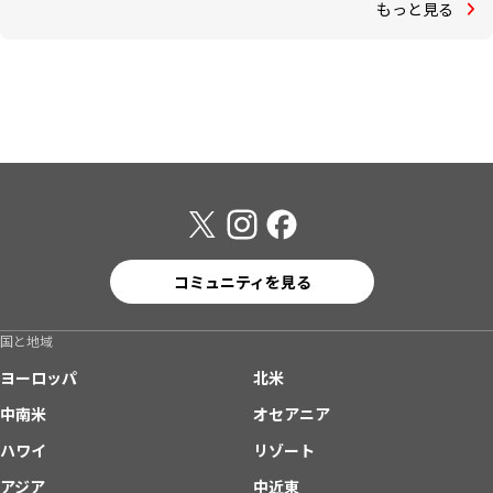
もっと見る
コミュニティを見る
国と地域
ヨーロッパ
北米
中南米
オセアニア
ハワイ
リゾート
アジア
中近東