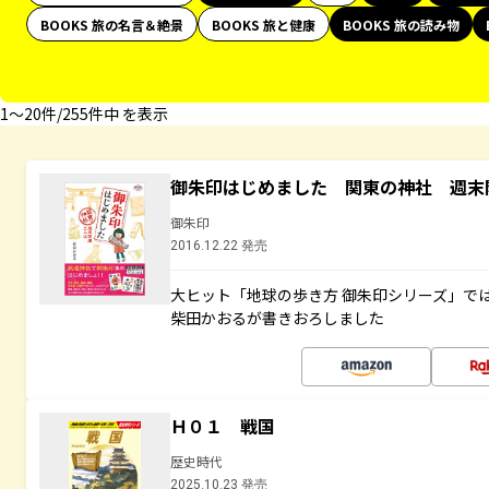
BOOKS 旅の名言＆絶景
BOOKS 旅と健康
BOOKS 旅の読み物
1〜20件/255件中 を表示
御朱印はじめました 関東の神社 週末
御朱印
2016.12.22 発売
大ヒット「地球の歩き方 御朱印シリーズ」で
柴田かおるが書きおろしました
Ｈ０１ 戦国
歴史時代
2025.10.23 発売