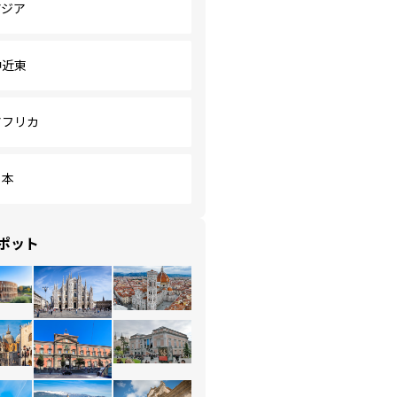
アジア
中近東
アフリカ
日本
ポット