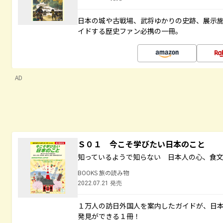
日本の城や古戦場、武将ゆかりの史跡、展示
イドする歴史ファン必携の一冊。
AD
Ｓ０１ 今こそ学びたい日本のこと
知っているようで知らない 日本人の心、食
BOOKS 旅の読み物
2022.07.21 発売
１万人の訪日外国人を案内したガイドが、日
発見ができる１冊！