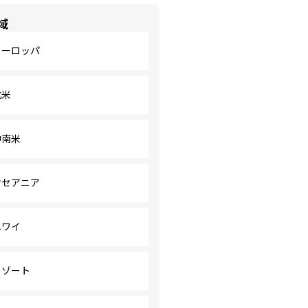
域
ヨーロッパ
北米
中南米
オセアニア
ハワイ
リゾート