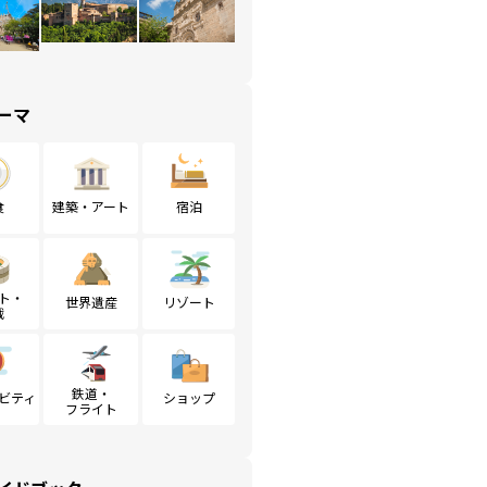
ーマ
食
建築・アート
宿泊
ト・
世界遺産
リゾート
戦
鉄道・
ビティ
ショップ
フライト