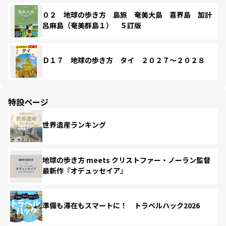
０２ 地球の歩き方 島旅 奄美大島 喜界島 加計
呂麻島（奄美群島１） ５訂版
Ｄ１７ 地球の歩き方 タイ ２０２７～２０２８
特設ページ
世界遺産ランキング
地球の歩き方 meets クリストファー・ノーラン監督
最新作『オデュッセイア』
準備も滞在もスマートに！ トラベルハック2026