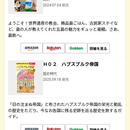
2024.07.04 発売
ようこそ！世界遺産の教会、絶品島ごはん、古民家ステイな
ど、島の人が教えてくれた五島の魅力をギュッと凝縮。さあ、
島旅へ。
詳細を見る
Ｈ０２ ハプスブルク帝国
歴史時代
2025.09.18 発売
「日の沈まぬ帝国」と称されたハプスブルク帝国の栄光と動乱
の歴史をたどり、今なお各国に残る史跡を巡る歴史を旅するガ
イド。
詳細を見る