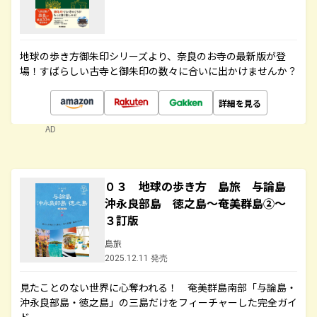
地球の歩き方御朱印シリーズより、奈良のお寺の最新版が登
場！すばらしい古寺と御朱印の数々に合いに出かけませんか？
詳細を見る
AD
０３ 地球の歩き方 島旅 与論島
沖永良部島 徳之島～奄美群島②～
３訂版
島旅
2025.12.11 発売
見たことのない世界に心奪われる！ 奄美群島南部「与論島・
沖永良部島・徳之島」の三島だけをフィーチャーした完全ガイ