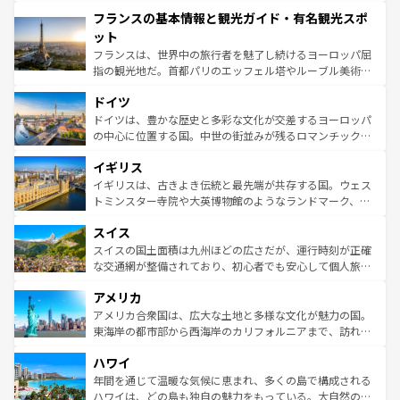
できる。朝目覚めてから夜眠るまで、すべての瞬間を楽し
と文化が詰まったヨーロッパ屈指の旅行先だ。多様な地域
フランスの基本情報と観光ガイド・有名観光スポ
ませてくれるイタリアで、忘れられない旅をしてみよう！
文化が根付くこの国では、情熱的なフラメンコ、熱気あふ
なお、新着のイタリア情報は
コンテンツ一覧
を参照してほ
れる闘牛、そして美味しいタパスが生活の一部となってい
ット
しい。
る。首都マドリードの洗練された雰囲気や、バルセロナの
フランスは、世界中の旅行者を魅了し続けるヨーロッパ屈
アートに溢れた街角から、地方では古代ローマ遺跡や中世
指の観光地だ。首都パリのエッフェル塔やルーブル美術館
の城塞都市、穏やかなビーチリゾートまで多彩な表情を見
といった象徴的なスポットから、田舎町の古風な美しさま
せる。地方によって風土や気候が異なるスペインはその個
ドイツ
で、幅広い魅力が詰まっている。華麗な宮殿、歴史的な大
性で訪れる人を魅了する。 なお、新着のスペイン情報は
コ
聖堂、美しいビーチ、そして豊かな自然が、訪れる者を心
ドイツは、豊かな歴史と多彩な文化が交差するヨーロッパ
ンテンツ一覧
を参照してほしい。
から魅了する。また、フランスは美食の国としても知ら
の中心に位置する国。中世の街並みが残るロマンチック街
れ、フランス料理はユネスコ無形文化遺産にも登録されて
道から、未来を先取りするようなモダンな都市まで多様な
イギリス
いる。シャンパンの発祥地であるランス、プロヴァンスの
顔を持つこの国は、どこを歩いても飽きることがない。ベ
香り高いラベンダー畑など、多彩な楽しみ方が可能だ。さ
ルリンの文化的活気、バイエルン州のアルプスの絶景、そ
イギリスは、古きよき伝統と最先端が共存する国。ウェス
らに、パリ以外の地域にも魅力が溢れており、どの街角に
してライン川沿いのワイン畑といった風景は必見。ビール
トミンスター寺院や大英博物館のようなランドマーク、歴
も豊かな歴史と文化が息づいている。パリ以外の個性あふ
とソーセージを味わいながら地元の人と過ごす楽しい時間
史ある大学都市、美しい丘陵地帯や牧歌的な風景など、エ
れる地方に足を運ぶとそれぞれで全く異なる文化を体験で
スイス
は、お酒好きな人にはぜひ体験してほしい。 なお、新着の
リアごとに異なる魅力がある。また、優雅なアフタヌーン
きるだろう。 なお、新着のフランス情報は
コンテンツ一覧
ドイツ情報は
コンテンツ一覧
を参照してほしい。
ティー、ビール好きにはたまらない英国パブ、サッカー観
スイスの国土面積は九州ほどの広さだが、運行時刻が正確
を参照してほしい。
戦など、本場だからこそできる体験も豊富。イギリスを旅
な交通網が整備されており、初心者でも安心して個人旅行
して楽しみつくそう。 なお、新着のイギリス情報は
コンテ
を楽しめる。日本同様に時刻表どおりの旅が可能だ。中世
アメリカ
ンツ一覧
を参照してほしい。
の建物がそのまま残る町や、スイスならではのユニークな
博物館もあり、アルプス観光だけでなく町歩きも満喫する
アメリカ合衆国は、広大な土地と多様な文化が魅力の国。
ことができる。国民の所得が高いため物価も高いが、旅行
東海岸の都市部から西海岸のカリフォルニアまで、訪れる
者向けの交通パス提供のサービスもあり、うまく活用すれ
場所ごとに異なる風景と体験が待っている。ニューヨーク
ハワイ
ば市内交通費無料で観光を楽しむこともできる。 なお、新
のような巨大都市は、観光、ショッピング、エンターテイ
着のスイス情報は
コンテンツ一覧
を参照してほしい。
ンメントが詰まった刺激的なスポットだ。一方、アメリカ
年間を通じて温暖な気候に恵まれ、多くの島で構成される
西部には大自然が広がり、グランドキャニオンやイエロー
ハワイは、どの島も独自の魅力をもっている。大自然の神