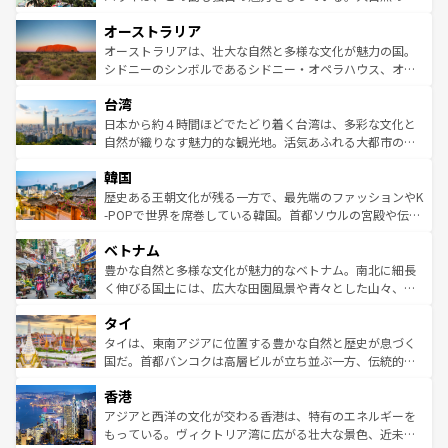
ストーン国立公園といった絶景が堪能できる。さらに、南
秘を感じたいなら、火山が生み出した壮大な景観を誇るハ
オーストラリア
部のニューオーリンズでは、音楽と美食が融合した独特の
ワイ島は見逃せない。また、定番の観光地といえばオアフ
文化が魅力。旅行者はアメリカの各地域で異なる魅力を楽
島だが、静かな自然を求めるならマウイ島やカウアイ島が
オーストラリアは、壮大な自然と多様な文化が魅力の国。
しみながら、その多様性と豊かな歴史を感じることができ
おすすめ。エメラルドグリーンに輝く海をはじめ、豊かな
シドニーのシンボルであるシドニー・オペラハウス、オー
るだろう。車でのロードトリップや列車の旅も、アメリカ
文化や歴史が息づいている。「アロハスピリット」と呼ば
ストラリア東海岸北部に広がる大サンゴ礁地帯グレートバ
ならではの贅沢な旅のスタイルだ。 なお、新着のアメリカ
台湾
れるおもてなしの心で訪れる人々を迎えてくれるハワイの
リアリーフや大陸中央部にそびえるウルル（エアーズロッ
情報は
コンテンツ一覧
を参照してほしい。
人々、おいしいローカルフードやハワイアンミュージッ
ク）、タスマニアの美しい原生林やケアンズの熱帯雨林な
日本から約４時間ほどでたどり着く台湾は、多彩な文化と
ク、伝統的なフラダンスなど、すべてがハワイの魅力を彩
ど、見どころがたくさん。また、カフェやワイン、オージ
自然が織りなす魅力的な観光地。活気あふれる大都市の台
っている。訪れるたびに新しい発見と感動が待っているハ
ービーフなどの食文化も豊かで、美味しいものであふれて
北やノスタルジックな町並みが人気な九份（ジォウフェ
ワイを、存分に味わってほしい。 なお、新着のハワイ情報
韓国
いる。アクティビティも充実しており、サーフィンやダイ
ン）、静ひつな山岳地帯である台湾東部など、都市の喧騒
は
コンテンツ一覧
を参照してほしい。
ビング、ハイキングなど、アウトドア好きにはたまらな
と山間の静けさが共存しており、訪れる人に新しい発見と
歴史ある王朝文化が残る一方で、最先端のファッションやK
い。オーストラリアの多彩な魅力を存分に味わいつくそ
驚きをもたらしてくれる。また、奥深い台湾の食文化も魅
-POPで世界を席巻している韓国。首都ソウルの宮殿や伝統
う。 なお、新着のオーストラリア情報は
コンテンツ一覧
を
力で、夜市などの屋台グルメから高級料理、ヘルシーで美
家屋が並ぶエリアでは韓国の歴史と文化に浸ることがで
参照してほしい。
ベトナム
容にもいいと評判のスイーツなど、バラエティ豊かな料理
き、地方に足を延ばせば四季折々の自然美を楽しむことが
が味わえる。 なお、新着の台湾情報は
コンテンツ一覧
を参
できる。そして、キムチや焼肉、絶品のストリートフード
豊かな自然と多様な文化が魅力的なベトナム。南北に細長
照してほしい。
まで、さまざまな韓国料理が待っている。夜には、韓国な
く伸びる国土には、広大な田園風景や青々とした山々、世
らではのナイトライフも堪能できる。あたたかいホスピタ
界遺産に登録された壮大な自然景観が点在し、都市部では
タイ
リティに包まれながら、韓国の多彩な魅力を心ゆくまで味
急速な発展と共に伝統が息づく。ハノイの古い町並みやホ
わってみてほしい。 なお、新着の韓国情報は
コンテンツ一
ーチミン市のフランス統治時代の建物も、独特の雰囲気を
タイは、東南アジアに位置する豊かな自然と歴史が息づく
覧
を参照してほしい。
醸し出している。また、バラエティの豊かさとおいしさで
国だ。首都バンコクは高層ビルが立ち並ぶ一方、伝統的な
世界中の食通を魅了してやまないベトナム料理も魅力のひ
寺院や市場がいたるところに点在し、古きよき文化と現代
香港
とつ。フォーやバインミー、ベトナムコーヒーなどは、ぜ
の活気が交差している。北部ではチェンマイなどの山岳地
ひ現地で味わいたい。どの地域を訪れてもあたたかい人々
帯で自然と触れ合い、南部ではプーケットやクラビの美し
アジアと西洋の文化が交わる香港は、特有のエネルギーを
が旅行者を迎えてくれるので、きっと忘れられない旅にな
いビーチでリゾート気分を楽しむことができる。タイ料理
もっている。ヴィクトリア湾に広がる壮大な景色、近未来