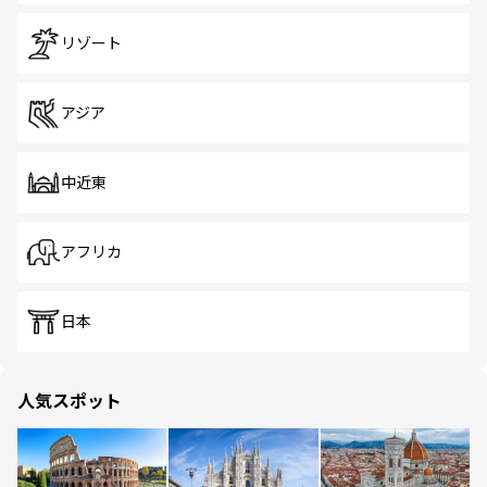
リゾート
アジア
中近東
アフリカ
日本
人気スポット