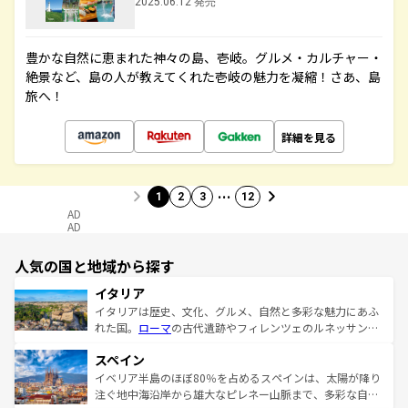
2025.06.12 発売
豊かな自然に恵まれた神々の島、壱岐。グルメ・カルチャー・
絶景など、島の人が教えてくれた壱岐の魅力を凝縮！さあ、島
旅へ！
詳細を見る
…
1
2
3
12
AD
AD
人気の国と地域から探す
イタリア
イタリアは歴史、文化、グルメ、自然と多彩な魅力にあふ
れた国。
ローマ
の古代遺跡やフィレンツェのルネッサンス
美術、ヴェネツィアの運河など、歴史あるスポットはもち
スペイン
ろん、トスカーナの美しい田園風景やアマルフィ海岸の絶
景など、自然景観も見逃せない。観光の合間には、本場の
イベリア半島のほぼ80％を占めるスペインは、太陽が降り
ピザやパスタなど、絶品のイタリア料理を堪能することも
注ぐ地中海沿岸から雄大なピレネー山脈まで、多彩な自然