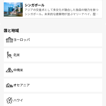
るはずだ。 なお、新着のベトナム情報は
コンテンツ一覧
を
は世界的に有名で、屋台から高級レストランまで味覚を刺
的なアートスポット、そして歴史と現代が融合した町並
参照してほしい。
シンガポール
激する。気候は一年中温暖で、どの季節にも異なる楽しみ
み、どこを訪れても感動するはず。観光スポットが密集し
が待っている。親しみやすいタイの人々、仏教を中心とし
ており、効率よく見どころを回れるのも魅力。息をのむよ
アジアの交差点として多文化が融合した独自の魅力を放つ
た文化、そして多様な観光資源が、訪れる旅人を魅了し続
うな絶景から文化的な体験まで、香港を存分に楽しみ尽く
シンガポール。未来的な建築物が並ぶマリーナベイ、歴史
ける。 なお、新着のタイ情報は
コンテンツ一覧
を参照して
そう。 なお、新着の香港情報は
コンテンツ一覧
を参照して
と伝統を感じられるエスニックタウン、多数の緑豊かな公
ほしい。
ほしい。
園や自然保護区など、自然が調和した近代的な景観と文化
の多様性あふれるカラフルな町は、どこを歩いても新しい
国と地域
発見がある。さらに、治安のよさや充実した公共交通機関
も、旅行者にとっては魅力的なポイント。グルメも豊富
で、ホーカーズは地元の風情を楽しめる外せないスポット
ヨーロッパ
だ。訪れる人を飽きさせないシンガポールで、多様な魅力
を体感しよう。 なお、新着のシンガポール情報は
コンテン
ツ一覧
を参照してほしい。
北米
中南米
オセアニア
ハワイ