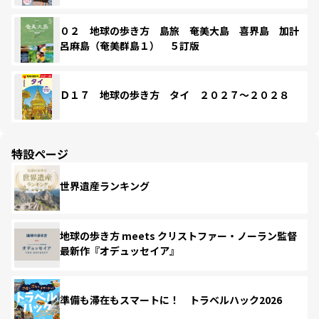
０２ 地球の歩き方 島旅 奄美大島 喜界島 加計
呂麻島（奄美群島１） ５訂版
Ｄ１７ 地球の歩き方 タイ ２０２７～２０２８
特設ページ
世界遺産ランキング
地球の歩き方 meets クリストファー・ノーラン監督
最新作『オデュッセイア』
準備も滞在もスマートに！ トラベルハック2026