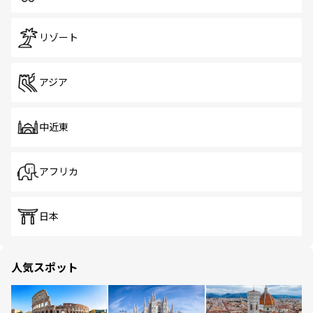
リゾート
アジア
中近東
アフリカ
日本
人気スポット