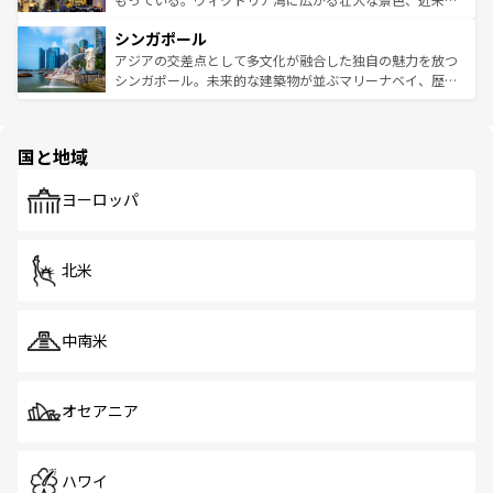
るはずだ。 なお、新着のベトナム情報は
コンテンツ一覧
を
は世界的に有名で、屋台から高級レストランまで味覚を刺
的なアートスポット、そして歴史と現代が融合した町並
参照してほしい。
シンガポール
激する。気候は一年中温暖で、どの季節にも異なる楽しみ
み、どこを訪れても感動するはず。観光スポットが密集し
が待っている。親しみやすいタイの人々、仏教を中心とし
ており、効率よく見どころを回れるのも魅力。息をのむよ
アジアの交差点として多文化が融合した独自の魅力を放つ
た文化、そして多様な観光資源が、訪れる旅人を魅了し続
うな絶景から文化的な体験まで、香港を存分に楽しみ尽く
シンガポール。未来的な建築物が並ぶマリーナベイ、歴史
ける。 なお、新着のタイ情報は
コンテンツ一覧
を参照して
そう。 なお、新着の香港情報は
コンテンツ一覧
を参照して
と伝統を感じられるエスニックタウン、多数の緑豊かな公
ほしい。
ほしい。
園や自然保護区など、自然が調和した近代的な景観と文化
の多様性あふれるカラフルな町は、どこを歩いても新しい
国と地域
発見がある。さらに、治安のよさや充実した公共交通機関
も、旅行者にとっては魅力的なポイント。グルメも豊富
で、ホーカーズは地元の風情を楽しめる外せないスポット
ヨーロッパ
だ。訪れる人を飽きさせないシンガポールで、多様な魅力
を体感しよう。 なお、新着のシンガポール情報は
コンテン
ツ一覧
を参照してほしい。
北米
中南米
オセアニア
ハワイ