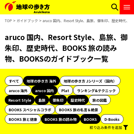
TOP
ガイドブック
aruco 国内、Resort Style、島旅、御朱印、歴史時代
aruco 国内、Resort Style、島旅、御
朱印、歴史時代、BOOKS 旅の読み
物、BOOKSのガイドブック一覧
すべて
地球の歩き方 海外
地球の歩き方 Jシリーズ（国内）
aruco 海外
aruco 国内
Plat
ランキング&テクニック
Resort Style
島旅
御朱印
歴史時代
旅の図鑑
BOOKS スペシャルコラボ
BOOKS 旅の名言＆絶景
BOOKS 旅と健康
BOOKS 旅の読み物
BOOKS
D-Books
絞り込み条件を追加