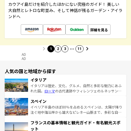
カウアイ島だけを紹介したほかにない究極のガイド！ 美しい
大自然とレトロな町並み、そして神話が残るガーデン・アイラ
ンドへ
詳細を見る
…
1
2
3
11
AD
AD
人気の国と地域から探す
イタリア
イタリアは歴史、文化、グルメ、自然と多彩な魅力にあふ
れた国。
ローマ
の古代遺跡やフィレンツェのルネッサンス
美術、ヴェネツィアの運河など、歴史あるスポットはもち
スペイン
ろん、トスカーナの美しい田園風景やアマルフィ海岸の絶
景など、自然景観も見逃せない。観光の合間には、本場の
イベリア半島のほぼ80％を占めるスペインは、太陽が降り
ピザやパスタなど、絶品のイタリア料理を堪能することも
注ぐ地中海沿岸から雄大なピレネー山脈まで、多彩な自然
できる。朝目覚めてから夜眠るまで、すべての瞬間を楽し
と文化が詰まったヨーロッパ屈指の旅行先だ。多様な地域
フランスの基本情報と観光ガイド・有名観光スポ
ませてくれるイタリアで、忘れられない旅をしてみよう！
文化が根付くこの国では、情熱的なフラメンコ、熱気あふ
なお、新着のイタリア情報は
コンテンツ一覧
を参照してほ
れる闘牛、そして美味しいタパスが生活の一部となってい
ット