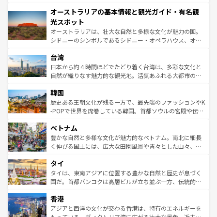
ストーン国立公園といった絶景が堪能できる。さらに、南
秘を感じたいなら、火山が生み出した壮大な景観を誇るハ
オーストラリアの基本情報と観光ガイド・有名観
部のニューオーリンズでは、音楽と美食が融合した独特の
ワイ島は見逃せない。また、定番の観光地といえばオアフ
文化が魅力。旅行者はアメリカの各地域で異なる魅力を楽
島だが、静かな自然を求めるならマウイ島やカウアイ島が
光スポット
しみながら、その多様性と豊かな歴史を感じることができ
おすすめ。エメラルドグリーンに輝く海をはじめ、豊かな
オーストラリアは、壮大な自然と多様な文化が魅力の国。
るだろう。車でのロードトリップや列車の旅も、アメリカ
文化や歴史が息づいている。「アロハスピリット」と呼ば
シドニーのシンボルであるシドニー・オペラハウス、オー
ならではの贅沢な旅のスタイルだ。 なお、新着のアメリカ
れるおもてなしの心で訪れる人々を迎えてくれるハワイの
ストラリア東海岸北部に広がる大サンゴ礁地帯グレートバ
情報は
コンテンツ一覧
を参照してほしい。
人々、おいしいローカルフードやハワイアンミュージッ
台湾
リアリーフや大陸中央部にそびえるウルル（エアーズロッ
ク、伝統的なフラダンスなど、すべてがハワイの魅力を彩
ク）、タスマニアの美しい原生林やケアンズの熱帯雨林な
日本から約４時間ほどでたどり着く台湾は、多彩な文化と
っている。訪れるたびに新しい発見と感動が待っているハ
ど、見どころがたくさん。また、カフェやワイン、オージ
自然が織りなす魅力的な観光地。活気あふれる大都市の台
ワイを、存分に味わってほしい。 なお、新着のハワイ情報
ービーフなどの食文化も豊かで、美味しいものであふれて
北やノスタルジックな町並みが人気な九份（ジォウフェ
は
コンテンツ一覧
を参照してほしい。
韓国
いる。アクティビティも充実しており、サーフィンやダイ
ン）、静ひつな山岳地帯である台湾東部など、都市の喧騒
ビング、ハイキングなど、アウトドア好きにはたまらな
と山間の静けさが共存しており、訪れる人に新しい発見と
歴史ある王朝文化が残る一方で、最先端のファッションやK
い。オーストラリアの多彩な魅力を存分に味わいつくそ
驚きをもたらしてくれる。また、奥深い台湾の食文化も魅
-POPで世界を席巻している韓国。首都ソウルの宮殿や伝統
う。 なお、新着のオーストラリア情報は
コンテンツ一覧
を
力で、夜市などの屋台グルメから高級料理、ヘルシーで美
家屋が並ぶエリアでは韓国の歴史と文化に浸ることがで
参照してほしい。
ベトナム
容にもいいと評判のスイーツなど、バラエティ豊かな料理
き、地方に足を延ばせば四季折々の自然美を楽しむことが
が味わえる。 なお、新着の台湾情報は
コンテンツ一覧
を参
できる。そして、キムチや焼肉、絶品のストリートフード
豊かな自然と多様な文化が魅力的なベトナム。南北に細長
照してほしい。
まで、さまざまな韓国料理が待っている。夜には、韓国な
く伸びる国土には、広大な田園風景や青々とした山々、世
らではのナイトライフも堪能できる。あたたかいホスピタ
界遺産に登録された壮大な自然景観が点在し、都市部では
タイ
リティに包まれながら、韓国の多彩な魅力を心ゆくまで味
急速な発展と共に伝統が息づく。ハノイの古い町並みやホ
わってみてほしい。 なお、新着の韓国情報は
コンテンツ一
ーチミン市のフランス統治時代の建物も、独特の雰囲気を
タイは、東南アジアに位置する豊かな自然と歴史が息づく
覧
を参照してほしい。
醸し出している。また、バラエティの豊かさとおいしさで
国だ。首都バンコクは高層ビルが立ち並ぶ一方、伝統的な
世界中の食通を魅了してやまないベトナム料理も魅力のひ
寺院や市場がいたるところに点在し、古きよき文化と現代
香港
とつ。フォーやバインミー、ベトナムコーヒーなどは、ぜ
の活気が交差している。北部ではチェンマイなどの山岳地
ひ現地で味わいたい。どの地域を訪れてもあたたかい人々
帯で自然と触れ合い、南部ではプーケットやクラビの美し
アジアと西洋の文化が交わる香港は、特有のエネルギーを
が旅行者を迎えてくれるので、きっと忘れられない旅にな
いビーチでリゾート気分を楽しむことができる。タイ料理
もっている。ヴィクトリア湾に広がる壮大な景色、近未来