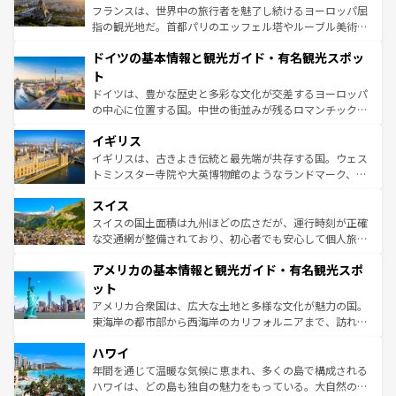
しい。
る。首都マドリードの洗練された雰囲気や、バルセロナの
フランスは、世界中の旅行者を魅了し続けるヨーロッパ屈
アートに溢れた街角から、地方では古代ローマ遺跡や中世
指の観光地だ。首都パリのエッフェル塔やルーブル美術館
の城塞都市、穏やかなビーチリゾートまで多彩な表情を見
といった象徴的なスポットから、田舎町の古風な美しさま
せる。地方によって風土や気候が異なるスペインはその個
ドイツの基本情報と観光ガイド・有名観光スポッ
で、幅広い魅力が詰まっている。華麗な宮殿、歴史的な大
性で訪れる人を魅了する。 なお、新着のスペイン情報は
コ
聖堂、美しいビーチ、そして豊かな自然が、訪れる者を心
ト
ンテンツ一覧
を参照してほしい。
から魅了する。また、フランスは美食の国としても知ら
ドイツは、豊かな歴史と多彩な文化が交差するヨーロッパ
れ、フランス料理はユネスコ無形文化遺産にも登録されて
の中心に位置する国。中世の街並みが残るロマンチック街
いる。シャンパンの発祥地であるランス、プロヴァンスの
道から、未来を先取りするようなモダンな都市まで多様な
香り高いラベンダー畑など、多彩な楽しみ方が可能だ。さ
イギリス
顔を持つこの国は、どこを歩いても飽きることがない。ベ
らに、パリ以外の地域にも魅力が溢れており、どの街角に
ルリンの文化的活気、バイエルン州のアルプスの絶景、そ
イギリスは、古きよき伝統と最先端が共存する国。ウェス
も豊かな歴史と文化が息づいている。パリ以外の個性あふ
してライン川沿いのワイン畑といった風景は必見。ビール
トミンスター寺院や大英博物館のようなランドマーク、歴
れる地方に足を運ぶとそれぞれで全く異なる文化を体験で
とソーセージを味わいながら地元の人と過ごす楽しい時間
史ある大学都市、美しい丘陵地帯や牧歌的な風景など、エ
きるだろう。 なお、新着のフランス情報は
コンテンツ一覧
スイス
は、お酒好きな人にはぜひ体験してほしい。 なお、新着の
リアごとに異なる魅力がある。また、優雅なアフタヌーン
を参照してほしい。
ドイツ情報は
コンテンツ一覧
を参照してほしい。
ティー、ビール好きにはたまらない英国パブ、サッカー観
スイスの国土面積は九州ほどの広さだが、運行時刻が正確
戦など、本場だからこそできる体験も豊富。イギリスを旅
な交通網が整備されており、初心者でも安心して個人旅行
して楽しみつくそう。 なお、新着のイギリス情報は
コンテ
を楽しめる。日本同様に時刻表どおりの旅が可能だ。中世
アメリカの基本情報と観光ガイド・有名観光スポ
ンツ一覧
を参照してほしい。
の建物がそのまま残る町や、スイスならではのユニークな
博物館もあり、アルプス観光だけでなく町歩きも満喫する
ット
ことができる。国民の所得が高いため物価も高いが、旅行
アメリカ合衆国は、広大な土地と多様な文化が魅力の国。
者向けの交通パス提供のサービスもあり、うまく活用すれ
東海岸の都市部から西海岸のカリフォルニアまで、訪れる
ば市内交通費無料で観光を楽しむこともできる。 なお、新
場所ごとに異なる風景と体験が待っている。ニューヨーク
着のスイス情報は
コンテンツ一覧
を参照してほしい。
ハワイ
のような巨大都市は、観光、ショッピング、エンターテイ
ンメントが詰まった刺激的なスポットだ。一方、アメリカ
年間を通じて温暖な気候に恵まれ、多くの島で構成される
西部には大自然が広がり、グランドキャニオンやイエロー
ハワイは、どの島も独自の魅力をもっている。大自然の神