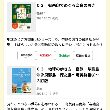
０３ 御朱印でめぐる奈良のお寺
御朱印
2024.06.27 発売
地球の歩き方御朱印シリーズより、奈良のお寺の最新版が登
場！すばらしい古寺と御朱印の数々に合いに出かけませんか？
詳細を見る
０３ 地球の歩き方 島旅 与論島
沖永良部島 徳之島～奄美群島②～
３訂版
島旅
2025.12.11 発売
見たことのない世界に心奪われる！ 奄美群島南部「与論島・
沖永良部島・徳之島」の三島だけをフィーチャーした完全ガイ