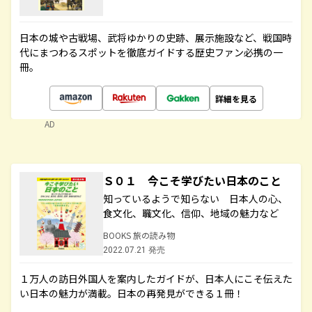
日本の城や古戦場、武将ゆかりの史跡、展示施設など、戦国時
代にまつわるスポットを徹底ガイドする歴史ファン必携の一
冊。
詳細を見る
AD
Ｓ０１ 今こそ学びたい日本のこと
知っているようで知らない 日本人の心、
食文化、職文化、信仰、地域の魅力など
BOOKS 旅の読み物
2022.07.21 発売
１万人の訪日外国人を案内したガイドが、日本人にこそ伝えた
い日本の魅力が満載。日本の再発見ができる１冊！