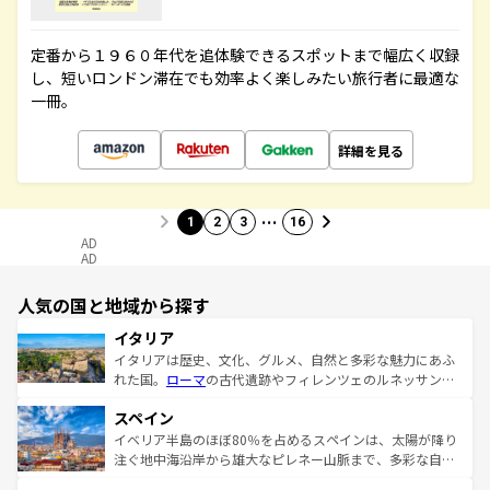
定番から１９６０年代を追体験できるスポットまで幅広く収録
し、短いロンドン滞在でも効率よく楽しみたい旅行者に最適な
一冊。
詳細を見る
…
1
2
3
16
AD
AD
人気の国と地域から探す
イタリア
イタリアは歴史、文化、グルメ、自然と多彩な魅力にあふ
れた国。
ローマ
の古代遺跡やフィレンツェのルネッサンス
美術、ヴェネツィアの運河など、歴史あるスポットはもち
スペイン
ろん、トスカーナの美しい田園風景やアマルフィ海岸の絶
景など、自然景観も見逃せない。観光の合間には、本場の
イベリア半島のほぼ80％を占めるスペインは、太陽が降り
ピザやパスタなど、絶品のイタリア料理を堪能することも
注ぐ地中海沿岸から雄大なピレネー山脈まで、多彩な自然
できる。朝目覚めてから夜眠るまで、すべての瞬間を楽し
と文化が詰まったヨーロッパ屈指の旅行先だ。多様な地域