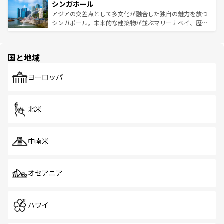
参照してほしい。
シンガポール
激する。気候は一年中温暖で、どの季節にも異なる楽しみ
み、どこを訪れても感動するはず。観光スポットが密集し
が待っている。親しみやすいタイの人々、仏教を中心とし
ており、効率よく見どころを回れるのも魅力。息をのむよ
アジアの交差点として多文化が融合した独自の魅力を放つ
た文化、そして多様な観光資源が、訪れる旅人を魅了し続
うな絶景から文化的な体験まで、香港を存分に楽しみ尽く
シンガポール。未来的な建築物が並ぶマリーナベイ、歴史
ける。 なお、新着のタイ情報は
コンテンツ一覧
を参照して
そう。 なお、新着の香港情報は
コンテンツ一覧
を参照して
と伝統を感じられるエスニックタウン、多数の緑豊かな公
ほしい。
ほしい。
園や自然保護区など、自然が調和した近代的な景観と文化
の多様性あふれるカラフルな町は、どこを歩いても新しい
国と地域
発見がある。さらに、治安のよさや充実した公共交通機関
も、旅行者にとっては魅力的なポイント。グルメも豊富
で、ホーカーズは地元の風情を楽しめる外せないスポット
ヨーロッパ
だ。訪れる人を飽きさせないシンガポールで、多様な魅力
を体感しよう。 なお、新着のシンガポール情報は
コンテン
ツ一覧
を参照してほしい。
北米
中南米
オセアニア
ハワイ