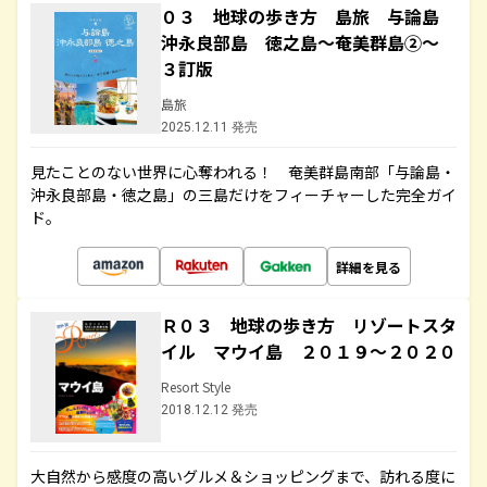
０３ 地球の歩き方 島旅 与論島
沖永良部島 徳之島～奄美群島②～
３訂版
島旅
2025.12.11 発売
見たことのない世界に心奪われる！ 奄美群島南部「与論島・
沖永良部島・徳之島」の三島だけをフィーチャーした完全ガイ
ド。
詳細を見る
Ｒ０３ 地球の歩き方 リゾートスタ
イル マウイ島 ２０１９～２０２０
Resort Style
2018.12.12 発売
大自然から感度の高いグルメ＆ショッピングまで、訪れる度に