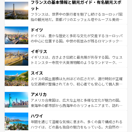
フランスの基本情報と観光ガイド・有名観光スポ
ませてくれるイタリアで、忘れられない旅をしてみよう！
文化が根付くこの国では、情熱的なフラメンコ、熱気あふ
なお、新着のイタリア情報は
コンテンツ一覧
を参照してほ
れる闘牛、そして美味しいタパスが生活の一部となってい
ット
しい。
る。首都マドリードの洗練された雰囲気や、バルセロナの
フランスは、世界中の旅行者を魅了し続けるヨーロッパ屈
アートに溢れた街角から、地方では古代ローマ遺跡や中世
指の観光地だ。首都パリのエッフェル塔やルーブル美術館
の城塞都市、穏やかなビーチリゾートまで多彩な表情を見
といった象徴的なスポットから、田舎町の古風な美しさま
せる。地方によって風土や気候が異なるスペインはその個
ドイツ
で、幅広い魅力が詰まっている。華麗な宮殿、歴史的な大
性で訪れる人を魅了する。 なお、新着のスペイン情報は
コ
聖堂、美しいビーチ、そして豊かな自然が、訪れる者を心
ドイツは、豊かな歴史と多彩な文化が交差するヨーロッパ
ンテンツ一覧
を参照してほしい。
から魅了する。また、フランスは美食の国としても知ら
の中心に位置する国。中世の街並みが残るロマンチック街
れ、フランス料理はユネスコ無形文化遺産にも登録されて
道から、未来を先取りするようなモダンな都市まで多様な
イギリス
いる。シャンパンの発祥地であるランス、プロヴァンスの
顔を持つこの国は、どこを歩いても飽きることがない。ベ
香り高いラベンダー畑など、多彩な楽しみ方が可能だ。さ
ルリンの文化的活気、バイエルン州のアルプスの絶景、そ
イギリスは、古きよき伝統と最先端が共存する国。ウェス
らに、パリ以外の地域にも魅力が溢れており、どの街角に
してライン川沿いのワイン畑といった風景は必見。ビール
トミンスター寺院や大英博物館のようなランドマーク、歴
も豊かな歴史と文化が息づいている。パリ以外の個性あふ
とソーセージを味わいながら地元の人と過ごす楽しい時間
史ある大学都市、美しい丘陵地帯や牧歌的な風景など、エ
れる地方に足を運ぶとそれぞれで全く異なる文化を体験で
スイス
は、お酒好きな人にはぜひ体験してほしい。 なお、新着の
リアごとに異なる魅力がある。また、優雅なアフタヌーン
きるだろう。 なお、新着のフランス情報は
コンテンツ一覧
ドイツ情報は
コンテンツ一覧
を参照してほしい。
ティー、ビール好きにはたまらない英国パブ、サッカー観
スイスの国土面積は九州ほどの広さだが、運行時刻が正確
を参照してほしい。
戦など、本場だからこそできる体験も豊富。イギリスを旅
な交通網が整備されており、初心者でも安心して個人旅行
して楽しみつくそう。 なお、新着のイギリス情報は
コンテ
を楽しめる。日本同様に時刻表どおりの旅が可能だ。中世
アメリカ
ンツ一覧
を参照してほしい。
の建物がそのまま残る町や、スイスならではのユニークな
博物館もあり、アルプス観光だけでなく町歩きも満喫する
アメリカ合衆国は、広大な土地と多様な文化が魅力の国。
ことができる。国民の所得が高いため物価も高いが、旅行
東海岸の都市部から西海岸のカリフォルニアまで、訪れる
者向けの交通パス提供のサービスもあり、うまく活用すれ
場所ごとに異なる風景と体験が待っている。ニューヨーク
ハワイ
ば市内交通費無料で観光を楽しむこともできる。 なお、新
のような巨大都市は、観光、ショッピング、エンターテイ
着のスイス情報は
コンテンツ一覧
を参照してほしい。
ンメントが詰まった刺激的なスポットだ。一方、アメリカ
年間を通じて温暖な気候に恵まれ、多くの島で構成される
西部には大自然が広がり、グランドキャニオンやイエロー
ハワイは、どの島も独自の魅力をもっている。大自然の神
ストーン国立公園といった絶景が堪能できる。さらに、南