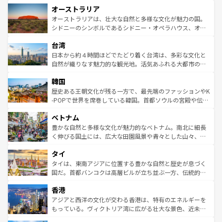
秘を感じたいなら、火山が生み出した壮大な景観を誇るハ
オーストラリア
部のニューオーリンズでは、音楽と美食が融合した独特の
ワイ島は見逃せない。また、定番の観光地といえばオアフ
文化が魅力。旅行者はアメリカの各地域で異なる魅力を楽
島だが、静かな自然を求めるならマウイ島やカウアイ島が
オーストラリアは、壮大な自然と多様な文化が魅力の国。
しみながら、その多様性と豊かな歴史を感じることができ
おすすめ。エメラルドグリーンに輝く海をはじめ、豊かな
シドニーのシンボルであるシドニー・オペラハウス、オー
るだろう。車でのロードトリップや列車の旅も、アメリカ
文化や歴史が息づいている。「アロハスピリット」と呼ば
ストラリア東海岸北部に広がる大サンゴ礁地帯グレートバ
ならではの贅沢な旅のスタイルだ。 なお、新着のアメリカ
台湾
れるおもてなしの心で訪れる人々を迎えてくれるハワイの
リアリーフや大陸中央部にそびえるウルル（エアーズロッ
情報は
コンテンツ一覧
を参照してほしい。
人々、おいしいローカルフードやハワイアンミュージッ
ク）、タスマニアの美しい原生林やケアンズの熱帯雨林な
日本から約４時間ほどでたどり着く台湾は、多彩な文化と
ク、伝統的なフラダンスなど、すべてがハワイの魅力を彩
ど、見どころがたくさん。また、カフェやワイン、オージ
自然が織りなす魅力的な観光地。活気あふれる大都市の台
っている。訪れるたびに新しい発見と感動が待っているハ
ービーフなどの食文化も豊かで、美味しいものであふれて
北やノスタルジックな町並みが人気な九份（ジォウフェ
ワイを、存分に味わってほしい。 なお、新着のハワイ情報
韓国
いる。アクティビティも充実しており、サーフィンやダイ
ン）、静ひつな山岳地帯である台湾東部など、都市の喧騒
は
コンテンツ一覧
を参照してほしい。
ビング、ハイキングなど、アウトドア好きにはたまらな
と山間の静けさが共存しており、訪れる人に新しい発見と
歴史ある王朝文化が残る一方で、最先端のファッションやK
い。オーストラリアの多彩な魅力を存分に味わいつくそ
驚きをもたらしてくれる。また、奥深い台湾の食文化も魅
-POPで世界を席巻している韓国。首都ソウルの宮殿や伝統
う。 なお、新着のオーストラリア情報は
コンテンツ一覧
を
力で、夜市などの屋台グルメから高級料理、ヘルシーで美
家屋が並ぶエリアでは韓国の歴史と文化に浸ることがで
参照してほしい。
ベトナム
容にもいいと評判のスイーツなど、バラエティ豊かな料理
き、地方に足を延ばせば四季折々の自然美を楽しむことが
が味わえる。 なお、新着の台湾情報は
コンテンツ一覧
を参
できる。そして、キムチや焼肉、絶品のストリートフード
豊かな自然と多様な文化が魅力的なベトナム。南北に細長
照してほしい。
まで、さまざまな韓国料理が待っている。夜には、韓国な
く伸びる国土には、広大な田園風景や青々とした山々、世
らではのナイトライフも堪能できる。あたたかいホスピタ
界遺産に登録された壮大な自然景観が点在し、都市部では
タイ
リティに包まれながら、韓国の多彩な魅力を心ゆくまで味
急速な発展と共に伝統が息づく。ハノイの古い町並みやホ
わってみてほしい。 なお、新着の韓国情報は
コンテンツ一
ーチミン市のフランス統治時代の建物も、独特の雰囲気を
タイは、東南アジアに位置する豊かな自然と歴史が息づく
覧
を参照してほしい。
醸し出している。また、バラエティの豊かさとおいしさで
国だ。首都バンコクは高層ビルが立ち並ぶ一方、伝統的な
世界中の食通を魅了してやまないベトナム料理も魅力のひ
寺院や市場がいたるところに点在し、古きよき文化と現代
香港
とつ。フォーやバインミー、ベトナムコーヒーなどは、ぜ
の活気が交差している。北部ではチェンマイなどの山岳地
ひ現地で味わいたい。どの地域を訪れてもあたたかい人々
帯で自然と触れ合い、南部ではプーケットやクラビの美し
アジアと西洋の文化が交わる香港は、特有のエネルギーを
が旅行者を迎えてくれるので、きっと忘れられない旅にな
いビーチでリゾート気分を楽しむことができる。タイ料理
もっている。ヴィクトリア湾に広がる壮大な景色、近未来
るはずだ。 なお、新着のベトナム情報は
コンテンツ一覧
を
は世界的に有名で、屋台から高級レストランまで味覚を刺
的なアートスポット、そして歴史と現代が融合した町並