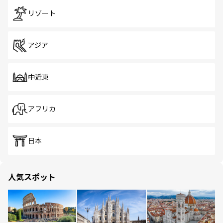
リゾート
アジア
中近東
アフリカ
日本
人気スポット