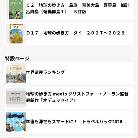
０２ 地球の歩き方 島旅 奄美大島 喜界島 加計
呂麻島（奄美群島１） ５訂版
Ｄ１７ 地球の歩き方 タイ ２０２７～２０２８
特設ページ
世界遺産ランキング
地球の歩き方 meets クリストファー・ノーラン監督
最新作『オデュッセイア』
準備も滞在もスマートに！ トラベルハック2026