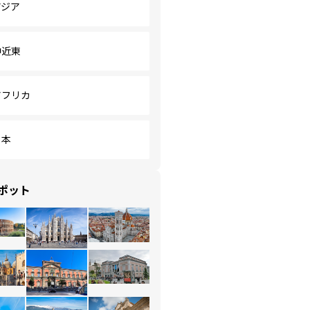
アジア
中近東
アフリカ
日本
ポット