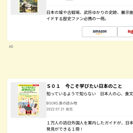
日本の城や古戦場、武将ゆかりの史跡、展示
イドする歴史ファン必携の一冊。
AD
Ｓ０１ 今こそ学びたい日本のこと
知っているようで知らない 日本人の心、食
BOOKS 旅の読み物
2022.07.21 発売
１万人の訪日外国人を案内したガイドが、日
発見ができる１冊！