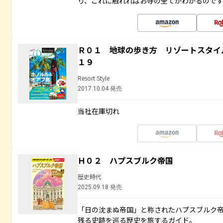
り、これに触れればお寺の全てがわかるので
Ｒ０１ 地球の歩き方 リゾートスタイ
１９
Resort Style
2017.10.04 発売
当社在庫切れ
Ｈ０２ ハプスブルク帝国
歴史時代
2025.09.18 発売
「日の沈まぬ帝国」と称されたハプスブルク
残る史跡を巡る歴史を旅するガイド。