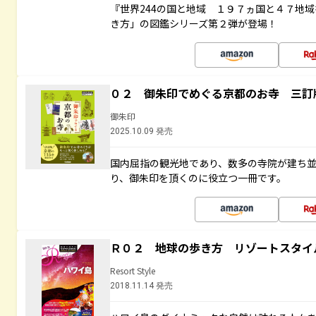
『世界244の国と地域 １９７ヵ国と４７地
き方」の図鑑シリーズ第２弾が登場！
０２ 御朱印でめぐる京都のお寺 三訂
御朱印
2025.10.09 発売
国内屈指の観光地であり、数多の寺院が建ち
り、御朱印を頂くのに役立つ一冊です。
Ｒ０２ 地球の歩き方 リゾートスタイ
Resort Style
2018.11.14 発売