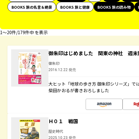
BOOKS 旅の名言＆絶景
BOOKS 旅と健康
BOOKS 旅の読み物
1〜20件/179件中 を表示
御朱印はじめました 関東の神社 週末
御朱印
2016.12.22 発売
大ヒット「地球の歩き方 御朱印シリーズ」で
柴田かおるが書きおろしました
Ｈ０１ 戦国
歴史時代
2025.10.23 発売