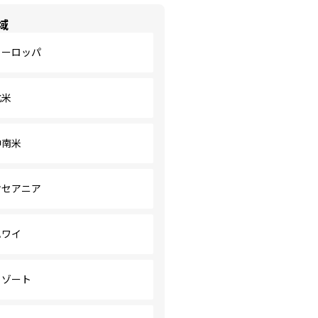
域
ヨーロッパ
北米
中南米
オセアニア
ハワイ
リゾート