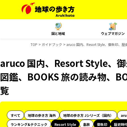
国と地域
ウェブマガジン
TOP
ガイドブック
aruco 国内、Resort Style、
aruco 国内、Resort Sty
図鑑、BOOKS 旅の読み物、B
覧
すべて
地球の歩き方 海外
地球の歩き方 Jシリーズ（国内）
ar
ランキング&テクニック
Resort Style
島旅
御朱印
歴史時