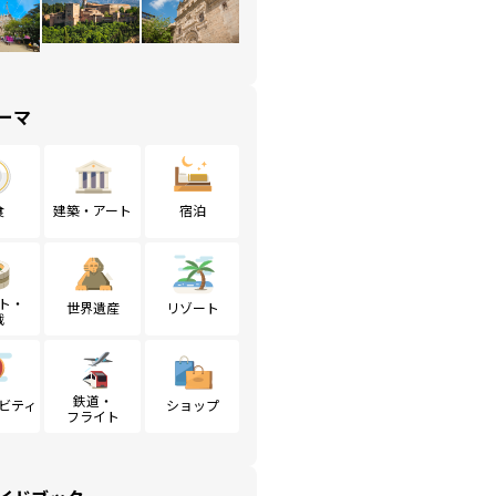
ーマ
食
建築・アート
宿泊
ト・
世界遺産
リゾート
戦
鉄道・
ビティ
ショップ
フライト