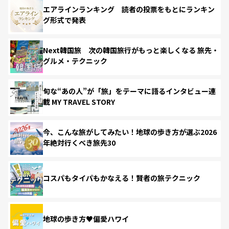
エアラインランキング 読者の投票をもとにランキン
グ形式で発表
Next韓国旅 次の韓国旅行がもっと楽しくなる 旅先・
グルメ・テクニック
旬な“あの人”が「旅」をテーマに語るインタビュー連
載 MY TRAVEL STORY
今、こんな旅がしてみたい！地球の歩き方が選ぶ2026
年絶対行くべき旅先30
コスパもタイパもかなえる！賢者の旅テクニック
地球の歩き方♥偏愛ハワイ