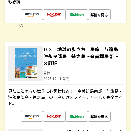
も必読
詳細を見る
AD
０３ 地球の歩き方 島旅 与論島
沖永良部島 徳之島～奄美群島②～
３訂版
島旅
2025.12.11 発売
見たことのない世界に心奪われる！ 奄美群島南部「与論島・
沖永良部島・徳之島」の三島だけをフィーチャーした完全ガイ
ド。
詳細を見る