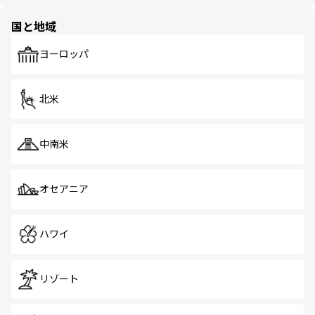
ほしい。
ほしい。
園や自然保護区など、自然が調和した近代的な景観と文化
の多様性あふれるカラフルな町は、どこを歩いても新しい
国と地域
発見がある。さらに、治安のよさや充実した公共交通機関
も、旅行者にとっては魅力的なポイント。グルメも豊富
で、ホーカーズは地元の風情を楽しめる外せないスポット
ヨーロッパ
だ。訪れる人を飽きさせないシンガポールで、多様な魅力
を体感しよう。 なお、新着のシンガポール情報は
コンテン
ツ一覧
を参照してほしい。
北米
中南米
オセアニア
ハワイ
リゾート