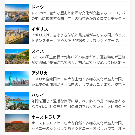
アートに溢れた街角から、地方では古代ローマ遺跡や中世
といった象徴的なスポットから、田舎町の古風な美しさま
ドイツ
の城塞都市、穏やかなビーチリゾートまで多彩な表情を見
で、幅広い魅力が詰まっている。華麗な宮殿、歴史的な大
せる。地方によって風土や気候が異なるスペインはその個
聖堂、美しいビーチ、そして豊かな自然が、訪れる者を心
ドイツは、豊かな歴史と多彩な文化が交差するヨーロッパ
性で訪れる人を魅了する。 なお、新着のスペイン情報は
コ
から魅了する。また、フランスは美食の国としても知ら
の中心に位置する国。中世の街並みが残るロマンチック街
ンテンツ一覧
を参照してほしい。
れ、フランス料理はユネスコ無形文化遺産にも登録されて
道から、未来を先取りするようなモダンな都市まで多様な
イギリス
いる。シャンパンの発祥地であるランス、プロヴァンスの
顔を持つこの国は、どこを歩いても飽きることがない。ベ
香り高いラベンダー畑など、多彩な楽しみ方が可能だ。さ
ルリンの文化的活気、バイエルン州のアルプスの絶景、そ
イギリスは、古きよき伝統と最先端が共存する国。ウェス
らに、パリ以外の地域にも魅力が溢れており、どの街角に
してライン川沿いのワイン畑といった風景は必見。ビール
トミンスター寺院や大英博物館のようなランドマーク、歴
も豊かな歴史と文化が息づいている。パリ以外の個性あふ
とソーセージを味わいながら地元の人と過ごす楽しい時間
史ある大学都市、美しい丘陵地帯や牧歌的な風景など、エ
れる地方に足を運ぶとそれぞれで全く異なる文化を体験で
スイス
は、お酒好きな人にはぜひ体験してほしい。 なお、新着の
リアごとに異なる魅力がある。また、優雅なアフタヌーン
きるだろう。 なお、新着のフランス情報は
コンテンツ一覧
ドイツ情報は
コンテンツ一覧
を参照してほしい。
ティー、ビール好きにはたまらない英国パブ、サッカー観
スイスの国土面積は九州ほどの広さだが、運行時刻が正確
を参照してほしい。
戦など、本場だからこそできる体験も豊富。イギリスを旅
な交通網が整備されており、初心者でも安心して個人旅行
して楽しみつくそう。 なお、新着のイギリス情報は
コンテ
を楽しめる。日本同様に時刻表どおりの旅が可能だ。中世
アメリカ
ンツ一覧
を参照してほしい。
の建物がそのまま残る町や、スイスならではのユニークな
博物館もあり、アルプス観光だけでなく町歩きも満喫する
アメリカ合衆国は、広大な土地と多様な文化が魅力の国。
ことができる。国民の所得が高いため物価も高いが、旅行
東海岸の都市部から西海岸のカリフォルニアまで、訪れる
者向けの交通パス提供のサービスもあり、うまく活用すれ
場所ごとに異なる風景と体験が待っている。ニューヨーク
ハワイ
ば市内交通費無料で観光を楽しむこともできる。 なお、新
のような巨大都市は、観光、ショッピング、エンターテイ
着のスイス情報は
コンテンツ一覧
を参照してほしい。
ンメントが詰まった刺激的なスポットだ。一方、アメリカ
年間を通じて温暖な気候に恵まれ、多くの島で構成される
西部には大自然が広がり、グランドキャニオンやイエロー
ハワイは、どの島も独自の魅力をもっている。大自然の神
ストーン国立公園といった絶景が堪能できる。さらに、南
秘を感じたいなら、火山が生み出した壮大な景観を誇るハ
オーストラリア
部のニューオーリンズでは、音楽と美食が融合した独特の
ワイ島は見逃せない。また、定番の観光地といえばオアフ
文化が魅力。旅行者はアメリカの各地域で異なる魅力を楽
島だが、静かな自然を求めるならマウイ島やカウアイ島が
オーストラリアは、壮大な自然と多様な文化が魅力の国。
しみながら、その多様性と豊かな歴史を感じることができ
おすすめ。エメラルドグリーンに輝く海をはじめ、豊かな
シドニーのシンボルであるシドニー・オペラハウス、オー
るだろう。車でのロードトリップや列車の旅も、アメリカ
文化や歴史が息づいている。「アロハスピリット」と呼ば
ストラリア東海岸北部に広がる大サンゴ礁地帯グレートバ