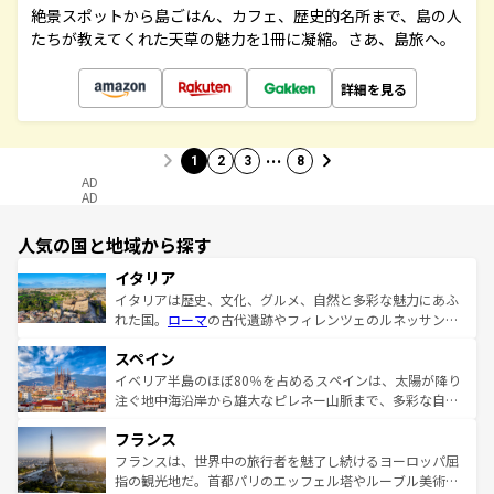
絶景スポットから島ごはん、カフェ、歴史的名所まで、島の人
たちが教えてくれた天草の魅力を1冊に凝縮。さあ、島旅へ。
詳細を見る
…
1
2
3
8
AD
AD
人気の国と地域から探す
イタリア
イタリアは歴史、文化、グルメ、自然と多彩な魅力にあふ
れた国。
ローマ
の古代遺跡やフィレンツェのルネッサンス
美術、ヴェネツィアの運河など、歴史あるスポットはもち
スペイン
ろん、トスカーナの美しい田園風景やアマルフィ海岸の絶
景など、自然景観も見逃せない。観光の合間には、本場の
イベリア半島のほぼ80％を占めるスペインは、太陽が降り
ピザやパスタなど、絶品のイタリア料理を堪能することも
注ぐ地中海沿岸から雄大なピレネー山脈まで、多彩な自然
できる。朝目覚めてから夜眠るまで、すべての瞬間を楽し
と文化が詰まったヨーロッパ屈指の旅行先だ。多様な地域
フランス
ませてくれるイタリアで、忘れられない旅をしてみよう！
文化が根付くこの国では、情熱的なフラメンコ、熱気あふ
なお、新着のイタリア情報は
コンテンツ一覧
を参照してほ
れる闘牛、そして美味しいタパスが生活の一部となってい
フランスは、世界中の旅行者を魅了し続けるヨーロッパ屈
しい。
る。首都マドリードの洗練された雰囲気や、バルセロナの
指の観光地だ。首都パリのエッフェル塔やルーブル美術館