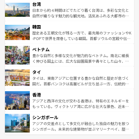
ならではの贅沢な旅のスタイルだ。 なお、新着のアメリカ
台湾
れるおもてなしの心で訪れる人々を迎えてくれるハワイの
リアリーフや大陸中央部にそびえるウルル（エアーズロッ
情報は
コンテンツ一覧
を参照してほしい。
人々、おいしいローカルフードやハワイアンミュージッ
ク）、タスマニアの美しい原生林やケアンズの熱帯雨林な
日本から約４時間ほどでたどり着く台湾は、多彩な文化と
ク、伝統的なフラダンスなど、すべてがハワイの魅力を彩
ど、見どころがたくさん。また、カフェやワイン、オージ
自然が織りなす魅力的な観光地。活気あふれる大都市の台
っている。訪れるたびに新しい発見と感動が待っているハ
ービーフなどの食文化も豊かで、美味しいものであふれて
北やノスタルジックな町並みが人気な九份（ジォウフェ
ワイを、存分に味わってほしい。 なお、新着のハワイ情報
韓国
いる。アクティビティも充実しており、サーフィンやダイ
ン）、静ひつな山岳地帯である台湾東部など、都市の喧騒
は
コンテンツ一覧
を参照してほしい。
ビング、ハイキングなど、アウトドア好きにはたまらな
と山間の静けさが共存しており、訪れる人に新しい発見と
歴史ある王朝文化が残る一方で、最先端のファッションやK
い。オーストラリアの多彩な魅力を存分に味わいつくそ
驚きをもたらしてくれる。また、奥深い台湾の食文化も魅
-POPで世界を席巻している韓国。首都ソウルの宮殿や伝統
う。 なお、新着のオーストラリア情報は
コンテンツ一覧
を
力で、夜市などの屋台グルメから高級料理、ヘルシーで美
家屋が並ぶエリアでは韓国の歴史と文化に浸ることがで
参照してほしい。
ベトナム
容にもいいと評判のスイーツなど、バラエティ豊かな料理
き、地方に足を延ばせば四季折々の自然美を楽しむことが
が味わえる。 なお、新着の台湾情報は
コンテンツ一覧
を参
できる。そして、キムチや焼肉、絶品のストリートフード
豊かな自然と多様な文化が魅力的なベトナム。南北に細長
照してほしい。
まで、さまざまな韓国料理が待っている。夜には、韓国な
く伸びる国土には、広大な田園風景や青々とした山々、世
らではのナイトライフも堪能できる。あたたかいホスピタ
界遺産に登録された壮大な自然景観が点在し、都市部では
タイ
リティに包まれながら、韓国の多彩な魅力を心ゆくまで味
急速な発展と共に伝統が息づく。ハノイの古い町並みやホ
わってみてほしい。 なお、新着の韓国情報は
コンテンツ一
ーチミン市のフランス統治時代の建物も、独特の雰囲気を
タイは、東南アジアに位置する豊かな自然と歴史が息づく
覧
を参照してほしい。
醸し出している。また、バラエティの豊かさとおいしさで
国だ。首都バンコクは高層ビルが立ち並ぶ一方、伝統的な
世界中の食通を魅了してやまないベトナム料理も魅力のひ
寺院や市場がいたるところに点在し、古きよき文化と現代
香港
とつ。フォーやバインミー、ベトナムコーヒーなどは、ぜ
の活気が交差している。北部ではチェンマイなどの山岳地
ひ現地で味わいたい。どの地域を訪れてもあたたかい人々
帯で自然と触れ合い、南部ではプーケットやクラビの美し
アジアと西洋の文化が交わる香港は、特有のエネルギーを
が旅行者を迎えてくれるので、きっと忘れられない旅にな
いビーチでリゾート気分を楽しむことができる。タイ料理
もっている。ヴィクトリア湾に広がる壮大な景色、近未来
るはずだ。 なお、新着のベトナム情報は
コンテンツ一覧
を
は世界的に有名で、屋台から高級レストランまで味覚を刺
的なアートスポット、そして歴史と現代が融合した町並
参照してほしい。
シンガポール
激する。気候は一年中温暖で、どの季節にも異なる楽しみ
み、どこを訪れても感動するはず。観光スポットが密集し
が待っている。親しみやすいタイの人々、仏教を中心とし
ており、効率よく見どころを回れるのも魅力。息をのむよ
アジアの交差点として多文化が融合した独自の魅力を放つ
た文化、そして多様な観光資源が、訪れる旅人を魅了し続
うな絶景から文化的な体験まで、香港を存分に楽しみ尽く
シンガポール。未来的な建築物が並ぶマリーナベイ、歴史
ける。 なお、新着のタイ情報は
コンテンツ一覧
を参照して
そう。 なお、新着の香港情報は
コンテンツ一覧
を参照して
と伝統を感じられるエスニックタウン、多数の緑豊かな公