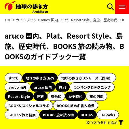
TOP
ガイドブック
aruco 国内、Plat、Resort Style、島旅、歴史時代
aruco 国内、Plat、Resort Style、島
旅、歴史時代、BOOKS 旅の読み物、B
OOKSのガイドブック一覧
すべて
地球の歩き方 海外
地球の歩き方 Jシリーズ（国内）
aruco 海外
aruco 国内
Plat
ランキング&テクニック
Resort Style
島旅
御朱印
歴史時代
旅の図鑑
BOOKS スペシャルコラボ
BOOKS 旅の名言＆絶景
BOOKS 旅と健康
BOOKS 旅の読み物
BOOKS
D-Books
絞り込み条件を追加