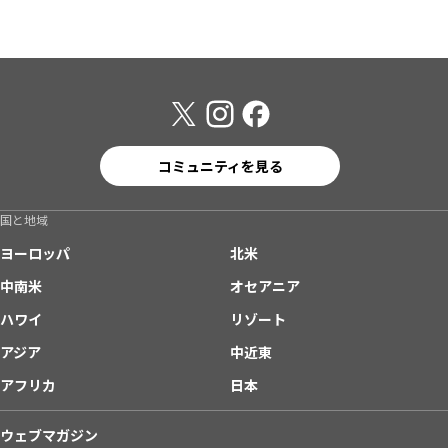
コミュニティを見る
国と地域
ヨーロッパ
北米
中南米
オセアニア
ハワイ
リゾート
アジア
中近東
アフリカ
日本
ウェブマガジン