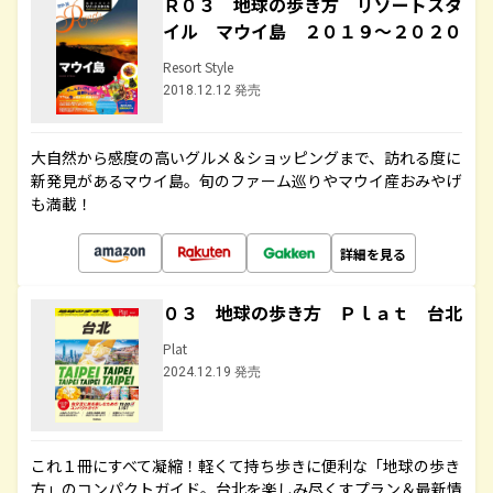
Ｒ０３ 地球の歩き方 リゾートスタ
イル マウイ島 ２０１９～２０２０
Resort Style
2018.12.12 発売
大自然から感度の高いグルメ＆ショッピングまで、訪れる度に
新発見があるマウイ島。旬のファーム巡りやマウイ産おみやげ
も満載！
詳細を見る
０３ 地球の歩き方 Ｐｌａｔ 台北
Plat
2024.12.19 発売
これ１冊にすべて凝縮！軽くて持ち歩きに便利な「地球の歩き
方」のコンパクトガイド。台北を楽しみ尽くすプラン＆最新情