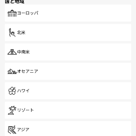
国と地域
発見がある。さらに、治安のよさや充実した公共交通機関
も、旅行者にとっては魅力的なポイント。グルメも豊富
で、ホーカーズは地元の風情を楽しめる外せないスポット
ヨーロッパ
だ。訪れる人を飽きさせないシンガポールで、多様な魅力
を体感しよう。 なお、新着のシンガポール情報は
コンテン
ツ一覧
を参照してほしい。
北米
中南米
オセアニア
ハワイ
リゾート
アジア