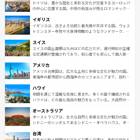
性で訪れる人を魅了する。 なお、新着のスペイン情報は
コ
聖堂、美しいビーチ、そして豊かな自然が、訪れる者を心
ドイツは、豊かな歴史と多彩な文化が交差するヨーロッパ
ンテンツ一覧
を参照してほしい。
から魅了する。また、フランスは美食の国としても知ら
の中心に位置する国。中世の街並みが残るロマンチック街
れ、フランス料理はユネスコ無形文化遺産にも登録されて
道から、未来を先取りするようなモダンな都市まで多様な
イギリス
いる。シャンパンの発祥地であるランス、プロヴァンスの
顔を持つこの国は、どこを歩いても飽きることがない。ベ
香り高いラベンダー畑など、多彩な楽しみ方が可能だ。さ
ルリンの文化的活気、バイエルン州のアルプスの絶景、そ
イギリスは、古きよき伝統と最先端が共存する国。ウェス
らに、パリ以外の地域にも魅力が溢れており、どの街角に
してライン川沿いのワイン畑といった風景は必見。ビール
トミンスター寺院や大英博物館のようなランドマーク、歴
も豊かな歴史と文化が息づいている。パリ以外の個性あふ
とソーセージを味わいながら地元の人と過ごす楽しい時間
史ある大学都市、美しい丘陵地帯や牧歌的な風景など、エ
れる地方に足を運ぶとそれぞれで全く異なる文化を体験で
スイス
は、お酒好きな人にはぜひ体験してほしい。 なお、新着の
リアごとに異なる魅力がある。また、優雅なアフタヌーン
きるだろう。 なお、新着のフランス情報は
コンテンツ一覧
ドイツ情報は
コンテンツ一覧
を参照してほしい。
ティー、ビール好きにはたまらない英国パブ、サッカー観
スイスの国土面積は九州ほどの広さだが、運行時刻が正確
を参照してほしい。
戦など、本場だからこそできる体験も豊富。イギリスを旅
な交通網が整備されており、初心者でも安心して個人旅行
して楽しみつくそう。 なお、新着のイギリス情報は
コンテ
を楽しめる。日本同様に時刻表どおりの旅が可能だ。中世
アメリカ
ンツ一覧
を参照してほしい。
の建物がそのまま残る町や、スイスならではのユニークな
博物館もあり、アルプス観光だけでなく町歩きも満喫する
アメリカ合衆国は、広大な土地と多様な文化が魅力の国。
ことができる。国民の所得が高いため物価も高いが、旅行
東海岸の都市部から西海岸のカリフォルニアまで、訪れる
者向けの交通パス提供のサービスもあり、うまく活用すれ
場所ごとに異なる風景と体験が待っている。ニューヨーク
ハワイ
ば市内交通費無料で観光を楽しむこともできる。 なお、新
のような巨大都市は、観光、ショッピング、エンターテイ
着のスイス情報は
コンテンツ一覧
を参照してほしい。
ンメントが詰まった刺激的なスポットだ。一方、アメリカ
年間を通じて温暖な気候に恵まれ、多くの島で構成される
西部には大自然が広がり、グランドキャニオンやイエロー
ハワイは、どの島も独自の魅力をもっている。大自然の神
ストーン国立公園といった絶景が堪能できる。さらに、南
秘を感じたいなら、火山が生み出した壮大な景観を誇るハ
オーストラリア
部のニューオーリンズでは、音楽と美食が融合した独特の
ワイ島は見逃せない。また、定番の観光地といえばオアフ
文化が魅力。旅行者はアメリカの各地域で異なる魅力を楽
島だが、静かな自然を求めるならマウイ島やカウアイ島が
オーストラリアは、壮大な自然と多様な文化が魅力の国。
しみながら、その多様性と豊かな歴史を感じることができ
おすすめ。エメラルドグリーンに輝く海をはじめ、豊かな
シドニーのシンボルであるシドニー・オペラハウス、オー
るだろう。車でのロードトリップや列車の旅も、アメリカ
文化や歴史が息づいている。「アロハスピリット」と呼ば
ストラリア東海岸北部に広がる大サンゴ礁地帯グレートバ
ならではの贅沢な旅のスタイルだ。 なお、新着のアメリカ
台湾
れるおもてなしの心で訪れる人々を迎えてくれるハワイの
リアリーフや大陸中央部にそびえるウルル（エアーズロッ
情報は
コンテンツ一覧
を参照してほしい。
人々、おいしいローカルフードやハワイアンミュージッ
ク）、タスマニアの美しい原生林やケアンズの熱帯雨林な
日本から約４時間ほどでたどり着く台湾は、多彩な文化と