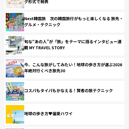
グ形式で発表
Next韓国旅 次の韓国旅行がもっと楽しくなる 旅先・
グルメ・テクニック
旬な“あの人”が「旅」をテーマに語るインタビュー連
載 MY TRAVEL STORY
今、こんな旅がしてみたい！地球の歩き方が選ぶ2026
年絶対行くべき旅先30
コスパもタイパもかなえる！賢者の旅テクニック
地球の歩き方♥偏愛ハワイ