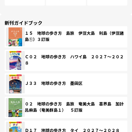
新刊ガイドブック
１５ 地球の歩き方 島旅 伊豆大島 利島（伊豆諸
島①）３訂版
Ｃ０２ 地球の歩き方 ハワイ島 ２０２７～２０２
８
Ｊ３３ 地球の歩き方 墨田区
０２ 地球の歩き方 島旅 奄美大島 喜界島 加計
呂麻島（奄美群島１） ５訂版
Ｄ１７ 地球の歩き方 タイ ２０２７～２０２８