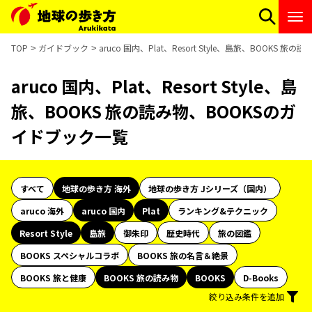
TOP
ガイドブック
aruco 国内、Plat、Resort Style、島旅、BOOKS
aruco 国内、Plat、Resort Style、島
旅、BOOKS 旅の読み物、BOOKSのガ
イドブック一覧
すべて
地球の歩き方 海外
地球の歩き方 Jシリーズ（国内）
aruco 海外
aruco 国内
Plat
ランキング&テクニック
Resort Style
島旅
御朱印
歴史時代
旅の図鑑
BOOKS スペシャルコラボ
BOOKS 旅の名言＆絶景
BOOKS 旅と健康
BOOKS 旅の読み物
BOOKS
D-Books
絞り込み条件を追加