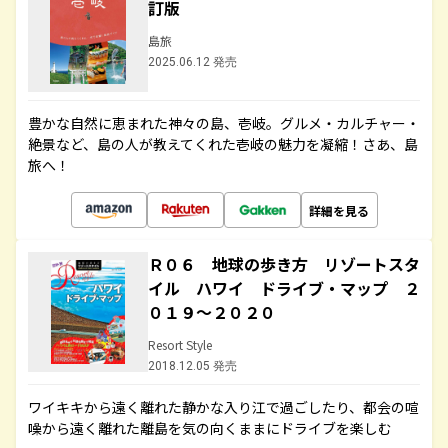
訂版
島旅
2025.06.12 発売
豊かな自然に恵まれた神々の島、壱岐。グルメ・カルチャー・
絶景など、島の人が教えてくれた壱岐の魅力を凝縮！さあ、島
旅へ！
詳細を見る
Ｒ０６ 地球の歩き方 リゾートスタ
イル ハワイ ドライブ・マップ ２
０１９～２０２０
Resort Style
2018.12.05 発売
ワイキキから遠く離れた静かな入り江で過ごしたり、都会の喧
噪から遠く離れた離島を気の向くままにドライブを楽しむ