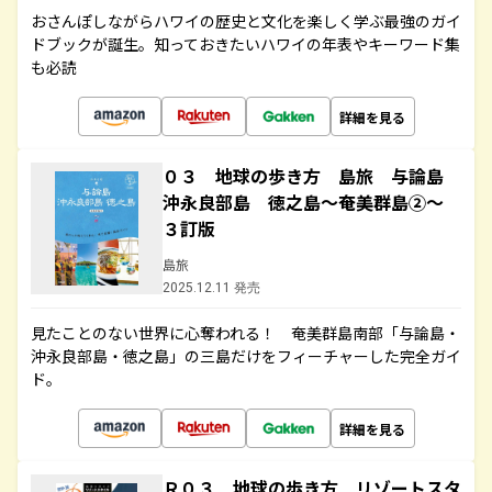
おさんぽしながらハワイの歴史と文化を楽しく学ぶ最強のガイ
ドブックが誕生。知っておきたいハワイの年表やキーワード集
も必読
詳細を見る
０３ 地球の歩き方 島旅 与論島
沖永良部島 徳之島～奄美群島②～
３訂版
島旅
2025.12.11 発売
見たことのない世界に心奪われる！ 奄美群島南部「与論島・
沖永良部島・徳之島」の三島だけをフィーチャーした完全ガイ
ド。
詳細を見る
Ｒ０３ 地球の歩き方 リゾートスタ