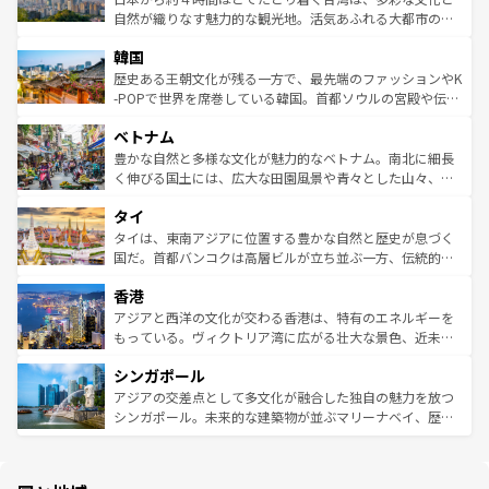
ク、伝統的なフラダンスなど、すべてがハワイの魅力を彩
ど、見どころがたくさん。また、カフェやワイン、オージ
自然が織りなす魅力的な観光地。活気あふれる大都市の台
っている。訪れるたびに新しい発見と感動が待っているハ
ービーフなどの食文化も豊かで、美味しいものであふれて
北やノスタルジックな町並みが人気な九份（ジォウフェ
ワイを、存分に味わってほしい。 なお、新着のハワイ情報
韓国
いる。アクティビティも充実しており、サーフィンやダイ
ン）、静ひつな山岳地帯である台湾東部など、都市の喧騒
は
コンテンツ一覧
を参照してほしい。
ビング、ハイキングなど、アウトドア好きにはたまらな
と山間の静けさが共存しており、訪れる人に新しい発見と
歴史ある王朝文化が残る一方で、最先端のファッションやK
い。オーストラリアの多彩な魅力を存分に味わいつくそ
驚きをもたらしてくれる。また、奥深い台湾の食文化も魅
-POPで世界を席巻している韓国。首都ソウルの宮殿や伝統
う。 なお、新着のオーストラリア情報は
コンテンツ一覧
を
力で、夜市などの屋台グルメから高級料理、ヘルシーで美
家屋が並ぶエリアでは韓国の歴史と文化に浸ることがで
参照してほしい。
ベトナム
容にもいいと評判のスイーツなど、バラエティ豊かな料理
き、地方に足を延ばせば四季折々の自然美を楽しむことが
が味わえる。 なお、新着の台湾情報は
コンテンツ一覧
を参
できる。そして、キムチや焼肉、絶品のストリートフード
豊かな自然と多様な文化が魅力的なベトナム。南北に細長
照してほしい。
まで、さまざまな韓国料理が待っている。夜には、韓国な
く伸びる国土には、広大な田園風景や青々とした山々、世
らではのナイトライフも堪能できる。あたたかいホスピタ
界遺産に登録された壮大な自然景観が点在し、都市部では
タイ
リティに包まれながら、韓国の多彩な魅力を心ゆくまで味
急速な発展と共に伝統が息づく。ハノイの古い町並みやホ
わってみてほしい。 なお、新着の韓国情報は
コンテンツ一
ーチミン市のフランス統治時代の建物も、独特の雰囲気を
タイは、東南アジアに位置する豊かな自然と歴史が息づく
覧
を参照してほしい。
醸し出している。また、バラエティの豊かさとおいしさで
国だ。首都バンコクは高層ビルが立ち並ぶ一方、伝統的な
世界中の食通を魅了してやまないベトナム料理も魅力のひ
寺院や市場がいたるところに点在し、古きよき文化と現代
香港
とつ。フォーやバインミー、ベトナムコーヒーなどは、ぜ
の活気が交差している。北部ではチェンマイなどの山岳地
ひ現地で味わいたい。どの地域を訪れてもあたたかい人々
帯で自然と触れ合い、南部ではプーケットやクラビの美し
アジアと西洋の文化が交わる香港は、特有のエネルギーを
が旅行者を迎えてくれるので、きっと忘れられない旅にな
いビーチでリゾート気分を楽しむことができる。タイ料理
もっている。ヴィクトリア湾に広がる壮大な景色、近未来
るはずだ。 なお、新着のベトナム情報は
コンテンツ一覧
を
は世界的に有名で、屋台から高級レストランまで味覚を刺
的なアートスポット、そして歴史と現代が融合した町並
参照してほしい。
シンガポール
激する。気候は一年中温暖で、どの季節にも異なる楽しみ
み、どこを訪れても感動するはず。観光スポットが密集し
が待っている。親しみやすいタイの人々、仏教を中心とし
ており、効率よく見どころを回れるのも魅力。息をのむよ
アジアの交差点として多文化が融合した独自の魅力を放つ
た文化、そして多様な観光資源が、訪れる旅人を魅了し続
うな絶景から文化的な体験まで、香港を存分に楽しみ尽く
シンガポール。未来的な建築物が並ぶマリーナベイ、歴史
ける。 なお、新着のタイ情報は
コンテンツ一覧
を参照して
そう。 なお、新着の香港情報は
コンテンツ一覧
を参照して
と伝統を感じられるエスニックタウン、多数の緑豊かな公
ほしい。
ほしい。
園や自然保護区など、自然が調和した近代的な景観と文化
の多様性あふれるカラフルな町は、どこを歩いても新しい