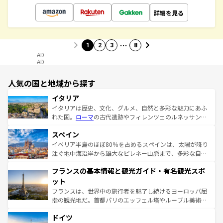
詳細を見る
…
1
2
3
8
AD
AD
人気の国と地域から探す
イタリア
イタリアは歴史、文化、グルメ、自然と多彩な魅力にあふ
れた国。
ローマ
の古代遺跡やフィレンツェのルネッサンス
美術、ヴェネツィアの運河など、歴史あるスポットはもち
スペイン
ろん、トスカーナの美しい田園風景やアマルフィ海岸の絶
景など、自然景観も見逃せない。観光の合間には、本場の
イベリア半島のほぼ80％を占めるスペインは、太陽が降り
ピザやパスタなど、絶品のイタリア料理を堪能することも
注ぐ地中海沿岸から雄大なピレネー山脈まで、多彩な自然
できる。朝目覚めてから夜眠るまで、すべての瞬間を楽し
と文化が詰まったヨーロッパ屈指の旅行先だ。多様な地域
フランスの基本情報と観光ガイド・有名観光スポ
ませてくれるイタリアで、忘れられない旅をしてみよう！
文化が根付くこの国では、情熱的なフラメンコ、熱気あふ
なお、新着のイタリア情報は
コンテンツ一覧
を参照してほ
れる闘牛、そして美味しいタパスが生活の一部となってい
ット
しい。
る。首都マドリードの洗練された雰囲気や、バルセロナの
フランスは、世界中の旅行者を魅了し続けるヨーロッパ屈
アートに溢れた街角から、地方では古代ローマ遺跡や中世
指の観光地だ。首都パリのエッフェル塔やルーブル美術館
の城塞都市、穏やかなビーチリゾートまで多彩な表情を見
といった象徴的なスポットから、田舎町の古風な美しさま
せる。地方によって風土や気候が異なるスペインはその個
ドイツ
で、幅広い魅力が詰まっている。華麗な宮殿、歴史的な大