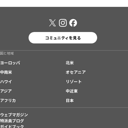
コミュニティを見る
国と地域
ヨーロッパ
北米
中南米
オセアニア
ハワイ
リゾート
アジア
中近東
アフリカ
日本
ウェブマガジン
特派員ブログ
ガイドブック