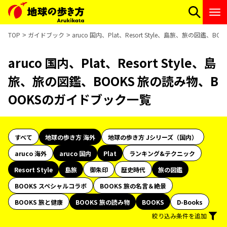
TOP
ガイドブック
aruco 国内、Plat、Resort Style、島旅、旅の図鑑
aruco 国内、Plat、Resort Style、島
旅、旅の図鑑、BOOKS 旅の読み物、B
OOKSのガイドブック一覧
すべて
地球の歩き方 海外
地球の歩き方 Jシリーズ（国内）
aruco 海外
aruco 国内
Plat
ランキング&テクニック
Resort Style
島旅
御朱印
歴史時代
旅の図鑑
BOOKS スペシャルコラボ
BOOKS 旅の名言＆絶景
BOOKS 旅と健康
BOOKS 旅の読み物
BOOKS
D-Books
絞り込み条件を追加