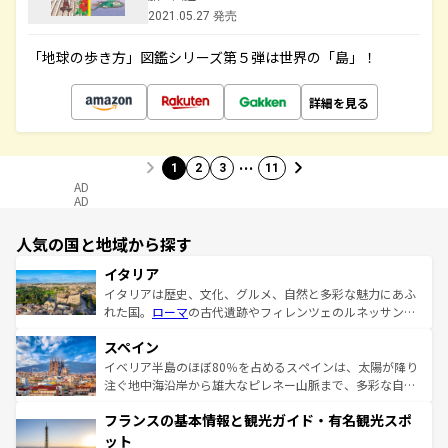
2021.05.27 発売
「地球の歩き方」図鑑シリーズ第５弾は世界の「島」！
詳細を見る
…
1
2
3
11
AD
AD
人気の国と地域から探す
イタリア
イタリアは歴史、文化、グルメ、自然と多彩な魅力にあふ
れた国。
ローマ
の古代遺跡やフィレンツェのルネッサンス
美術、ヴェネツィアの運河など、歴史あるスポットはもち
スペイン
ろん、トスカーナの美しい田園風景やアマルフィ海岸の絶
景など、自然景観も見逃せない。観光の合間には、本場の
イベリア半島のほぼ80％を占めるスペインは、太陽が降り
ピザやパスタなど、絶品のイタリア料理を堪能することも
注ぐ地中海沿岸から雄大なピレネー山脈まで、多彩な自然
できる。朝目覚めてから夜眠るまで、すべての瞬間を楽し
と文化が詰まったヨーロッパ屈指の旅行先だ。多様な地域
フランスの基本情報と観光ガイド・有名観光スポ
ませてくれるイタリアで、忘れられない旅をしてみよう！
文化が根付くこの国では、情熱的なフラメンコ、熱気あふ
なお、新着のイタリア情報は
コンテンツ一覧
を参照してほ
れる闘牛、そして美味しいタパスが生活の一部となってい
ット