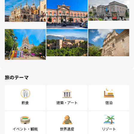
旅のテーマ
飲食
建築・アート
宿泊
イベント・観戦
世界遺産
リゾート