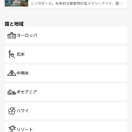
た文化、そして多様な観光資源が、訪れる旅人を魅了し続
うな絶景から文化的な体験まで、香港を存分に楽しみ尽く
シンガポール。未来的な建築物が並ぶマリーナベイ、歴史
ける。 なお、新着のタイ情報は
コンテンツ一覧
を参照して
そう。 なお、新着の香港情報は
コンテンツ一覧
を参照して
と伝統を感じられるエスニックタウン、多数の緑豊かな公
ほしい。
ほしい。
園や自然保護区など、自然が調和した近代的な景観と文化
の多様性あふれるカラフルな町は、どこを歩いても新しい
国と地域
発見がある。さらに、治安のよさや充実した公共交通機関
も、旅行者にとっては魅力的なポイント。グルメも豊富
で、ホーカーズは地元の風情を楽しめる外せないスポット
ヨーロッパ
だ。訪れる人を飽きさせないシンガポールで、多様な魅力
を体感しよう。 なお、新着のシンガポール情報は
コンテン
ツ一覧
を参照してほしい。
北米
中南米
オセアニア
ハワイ
リゾート