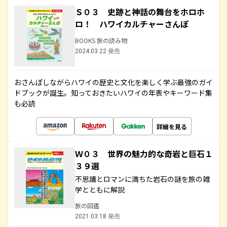
Ｓ０３ 史跡と神話の舞台をホロホ
ロ！ ハワイカルチャーさんぽ
BOOKS 旅の読み物
2024.03.22 発売
おさんぽしながらハワイの歴史と文化を楽しく学ぶ最強のガイ
ドブックが誕生。知っておきたいハワイの年表やキーワード集
も必読
詳細を見る
Ｗ０３ 世界の魅力的な奇岩と巨石１
３９選
不思議とロマンに満ちた岩石の謎を旅の雑
学とともに解説
旅の図鑑
2021.03.18 発売