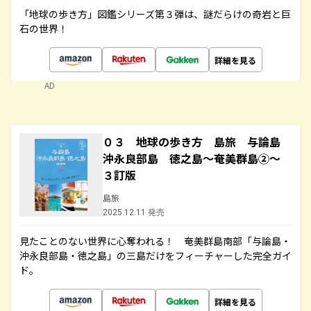
「地球の歩き方」図鑑シリーズ第３弾は、謎だらけの奇岩と巨
石の世界！
詳細を見る
AD
０３ 地球の歩き方 島旅 与論島
沖永良部島 徳之島～奄美群島②～
３訂版
島旅
2025.12.11 発売
見たことのない世界に心奪われる！ 奄美群島南部「与論島・
沖永良部島・徳之島」の三島だけをフィーチャーした完全ガイ
ド。
詳細を見る