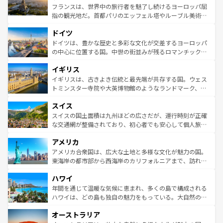
しい。
る。首都マドリードの洗練された雰囲気や、バルセロナの
フランスは、世界中の旅行者を魅了し続けるヨーロッパ屈
アートに溢れた街角から、地方では古代ローマ遺跡や中世
指の観光地だ。首都パリのエッフェル塔やルーブル美術館
の城塞都市、穏やかなビーチリゾートまで多彩な表情を見
といった象徴的なスポットから、田舎町の古風な美しさま
せる。地方によって風土や気候が異なるスペインはその個
ドイツ
で、幅広い魅力が詰まっている。華麗な宮殿、歴史的な大
性で訪れる人を魅了する。 なお、新着のスペイン情報は
コ
聖堂、美しいビーチ、そして豊かな自然が、訪れる者を心
ドイツは、豊かな歴史と多彩な文化が交差するヨーロッパ
ンテンツ一覧
を参照してほしい。
から魅了する。また、フランスは美食の国としても知ら
の中心に位置する国。中世の街並みが残るロマンチック街
れ、フランス料理はユネスコ無形文化遺産にも登録されて
道から、未来を先取りするようなモダンな都市まで多様な
イギリス
いる。シャンパンの発祥地であるランス、プロヴァンスの
顔を持つこの国は、どこを歩いても飽きることがない。ベ
香り高いラベンダー畑など、多彩な楽しみ方が可能だ。さ
ルリンの文化的活気、バイエルン州のアルプスの絶景、そ
イギリスは、古きよき伝統と最先端が共存する国。ウェス
らに、パリ以外の地域にも魅力が溢れており、どの街角に
してライン川沿いのワイン畑といった風景は必見。ビール
トミンスター寺院や大英博物館のようなランドマーク、歴
も豊かな歴史と文化が息づいている。パリ以外の個性あふ
とソーセージを味わいながら地元の人と過ごす楽しい時間
史ある大学都市、美しい丘陵地帯や牧歌的な風景など、エ
れる地方に足を運ぶとそれぞれで全く異なる文化を体験で
スイス
は、お酒好きな人にはぜひ体験してほしい。 なお、新着の
リアごとに異なる魅力がある。また、優雅なアフタヌーン
きるだろう。 なお、新着のフランス情報は
コンテンツ一覧
ドイツ情報は
コンテンツ一覧
を参照してほしい。
ティー、ビール好きにはたまらない英国パブ、サッカー観
スイスの国土面積は九州ほどの広さだが、運行時刻が正確
を参照してほしい。
戦など、本場だからこそできる体験も豊富。イギリスを旅
な交通網が整備されており、初心者でも安心して個人旅行
して楽しみつくそう。 なお、新着のイギリス情報は
コンテ
を楽しめる。日本同様に時刻表どおりの旅が可能だ。中世
アメリカ
ンツ一覧
を参照してほしい。
の建物がそのまま残る町や、スイスならではのユニークな
博物館もあり、アルプス観光だけでなく町歩きも満喫する
アメリカ合衆国は、広大な土地と多様な文化が魅力の国。
ことができる。国民の所得が高いため物価も高いが、旅行
東海岸の都市部から西海岸のカリフォルニアまで、訪れる
者向けの交通パス提供のサービスもあり、うまく活用すれ
場所ごとに異なる風景と体験が待っている。ニューヨーク
ハワイ
ば市内交通費無料で観光を楽しむこともできる。 なお、新
のような巨大都市は、観光、ショッピング、エンターテイ
着のスイス情報は
コンテンツ一覧
を参照してほしい。
ンメントが詰まった刺激的なスポットだ。一方、アメリカ
年間を通じて温暖な気候に恵まれ、多くの島で構成される
西部には大自然が広がり、グランドキャニオンやイエロー
ハワイは、どの島も独自の魅力をもっている。大自然の神
ストーン国立公園といった絶景が堪能できる。さらに、南
秘を感じたいなら、火山が生み出した壮大な景観を誇るハ
オーストラリア
部のニューオーリンズでは、音楽と美食が融合した独特の
ワイ島は見逃せない。また、定番の観光地といえばオアフ