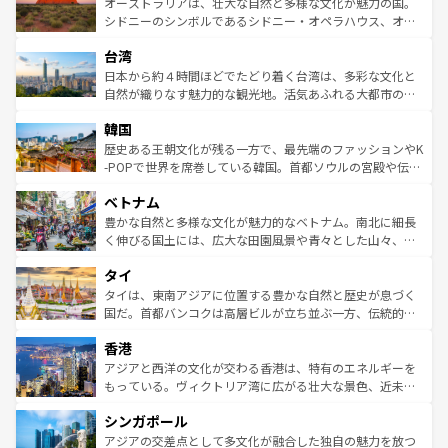
文化が魅力。旅行者はアメリカの各地域で異なる魅力を楽
島だが、静かな自然を求めるならマウイ島やカウアイ島が
オーストラリアは、壮大な自然と多様な文化が魅力の国。
しみながら、その多様性と豊かな歴史を感じることができ
おすすめ。エメラルドグリーンに輝く海をはじめ、豊かな
シドニーのシンボルであるシドニー・オペラハウス、オー
るだろう。車でのロードトリップや列車の旅も、アメリカ
文化や歴史が息づいている。「アロハスピリット」と呼ば
ストラリア東海岸北部に広がる大サンゴ礁地帯グレートバ
ならではの贅沢な旅のスタイルだ。 なお、新着のアメリカ
台湾
れるおもてなしの心で訪れる人々を迎えてくれるハワイの
リアリーフや大陸中央部にそびえるウルル（エアーズロッ
情報は
コンテンツ一覧
を参照してほしい。
人々、おいしいローカルフードやハワイアンミュージッ
ク）、タスマニアの美しい原生林やケアンズの熱帯雨林な
日本から約４時間ほどでたどり着く台湾は、多彩な文化と
ク、伝統的なフラダンスなど、すべてがハワイの魅力を彩
ど、見どころがたくさん。また、カフェやワイン、オージ
自然が織りなす魅力的な観光地。活気あふれる大都市の台
っている。訪れるたびに新しい発見と感動が待っているハ
ービーフなどの食文化も豊かで、美味しいものであふれて
北やノスタルジックな町並みが人気な九份（ジォウフェ
ワイを、存分に味わってほしい。 なお、新着のハワイ情報
韓国
いる。アクティビティも充実しており、サーフィンやダイ
ン）、静ひつな山岳地帯である台湾東部など、都市の喧騒
は
コンテンツ一覧
を参照してほしい。
ビング、ハイキングなど、アウトドア好きにはたまらな
と山間の静けさが共存しており、訪れる人に新しい発見と
歴史ある王朝文化が残る一方で、最先端のファッションやK
い。オーストラリアの多彩な魅力を存分に味わいつくそ
驚きをもたらしてくれる。また、奥深い台湾の食文化も魅
-POPで世界を席巻している韓国。首都ソウルの宮殿や伝統
う。 なお、新着のオーストラリア情報は
コンテンツ一覧
を
力で、夜市などの屋台グルメから高級料理、ヘルシーで美
家屋が並ぶエリアでは韓国の歴史と文化に浸ることがで
参照してほしい。
ベトナム
容にもいいと評判のスイーツなど、バラエティ豊かな料理
き、地方に足を延ばせば四季折々の自然美を楽しむことが
が味わえる。 なお、新着の台湾情報は
コンテンツ一覧
を参
できる。そして、キムチや焼肉、絶品のストリートフード
豊かな自然と多様な文化が魅力的なベトナム。南北に細長
照してほしい。
まで、さまざまな韓国料理が待っている。夜には、韓国な
く伸びる国土には、広大な田園風景や青々とした山々、世
らではのナイトライフも堪能できる。あたたかいホスピタ
界遺産に登録された壮大な自然景観が点在し、都市部では
タイ
リティに包まれながら、韓国の多彩な魅力を心ゆくまで味
急速な発展と共に伝統が息づく。ハノイの古い町並みやホ
わってみてほしい。 なお、新着の韓国情報は
コンテンツ一
ーチミン市のフランス統治時代の建物も、独特の雰囲気を
タイは、東南アジアに位置する豊かな自然と歴史が息づく
覧
を参照してほしい。
醸し出している。また、バラエティの豊かさとおいしさで
国だ。首都バンコクは高層ビルが立ち並ぶ一方、伝統的な
世界中の食通を魅了してやまないベトナム料理も魅力のひ
寺院や市場がいたるところに点在し、古きよき文化と現代
香港
とつ。フォーやバインミー、ベトナムコーヒーなどは、ぜ
の活気が交差している。北部ではチェンマイなどの山岳地
ひ現地で味わいたい。どの地域を訪れてもあたたかい人々
帯で自然と触れ合い、南部ではプーケットやクラビの美し
アジアと西洋の文化が交わる香港は、特有のエネルギーを
が旅行者を迎えてくれるので、きっと忘れられない旅にな
いビーチでリゾート気分を楽しむことができる。タイ料理
もっている。ヴィクトリア湾に広がる壮大な景色、近未来
るはずだ。 なお、新着のベトナム情報は
コンテンツ一覧
を
は世界的に有名で、屋台から高級レストランまで味覚を刺
的なアートスポット、そして歴史と現代が融合した町並
参照してほしい。
シンガポール
激する。気候は一年中温暖で、どの季節にも異なる楽しみ
み、どこを訪れても感動するはず。観光スポットが密集し
が待っている。親しみやすいタイの人々、仏教を中心とし
ており、効率よく見どころを回れるのも魅力。息をのむよ
アジアの交差点として多文化が融合した独自の魅力を放つ