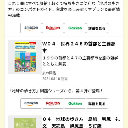
これ１冊にすべて凝縮！軽くて持ち歩きに便利な「地球の歩き
方」のコンパクトガイド。台北を楽しみ尽くすプラン＆最新情
報満載！
詳細を見る
Ｗ０４ 世界２４６の首都と主要都
市
１９９の首都と４７の主要都市を旅の雑学
とともに解説
旅の図鑑
2021.03.18 発売
「地球の歩き方」図鑑シリーズから、第４弾が登場！
詳細を見る
０４ 地球の歩き方 島旅 利尻 礼
文 天売島 焼尻島 ５訂版