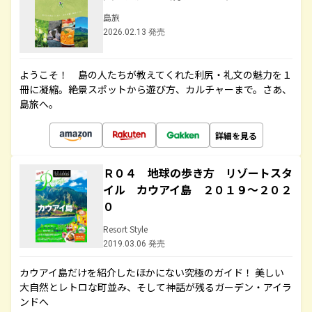
島旅
2026.02.13 発売
ようこそ！ 島の人たちが教えてくれた利尻・礼文の魅力を１
冊に凝縮。絶景スポットから遊び方、カルチャーまで。さあ、
島旅へ。
詳細を見る
Ｒ０４ 地球の歩き方 リゾートスタ
イル カウアイ島 ２０１９～２０２
０
Resort Style
2019.03.06 発売
カウアイ島だけを紹介したほかにない究極のガイド！ 美しい
大自然とレトロな町並み、そして神話が残るガーデン・アイラ
ンドへ