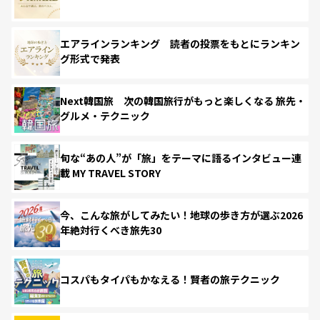
エアラインランキング 読者の投票をもとにランキン
グ形式で発表
Next韓国旅 次の韓国旅行がもっと楽しくなる 旅先・
グルメ・テクニック
旬な“あの人”が「旅」をテーマに語るインタビュー連
載 MY TRAVEL STORY
今、こんな旅がしてみたい！地球の歩き方が選ぶ2026
年絶対行くべき旅先30
コスパもタイパもかなえる！賢者の旅テクニック