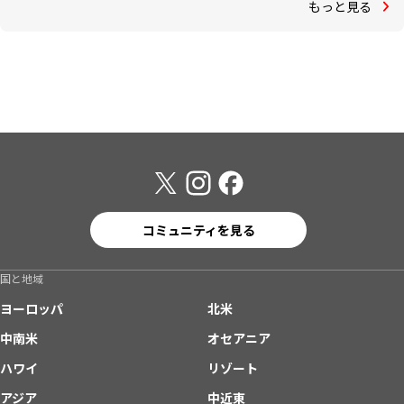
もっと見る
コミュニティを見る
国と地域
ヨーロッパ
北米
中南米
オセアニア
ハワイ
リゾート
アジア
中近東