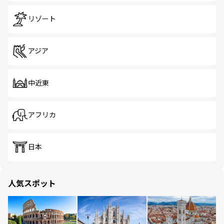
リゾート
アジア
中近東
アフリカ
日本
人気スポット