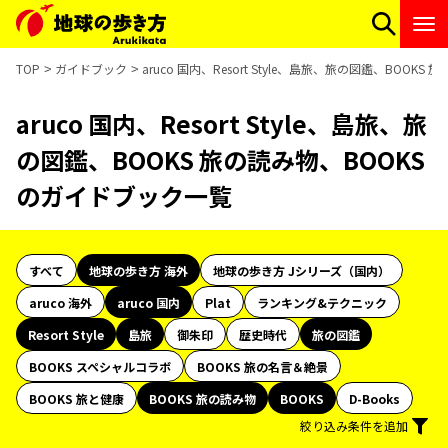
TOP
ガイドブック
aruco 国内、Resort Style、島旅、旅の図鑑、BOO
aruco 国内、Resort Style、島旅、旅
の図鑑、BOOKS 旅の読み物、BOOKS
のガイドブック一覧
すべて
地球の歩き方 海外
地球の歩き方 Jシリーズ（国内）
aruco 海外
aruco 国内
Plat
ランキング&テクニック
Resort Style
島旅
御朱印
歴史時代
旅の図鑑
BOOKS スペシャルコラボ
BOOKS 旅の名言＆絶景
BOOKS 旅と健康
BOOKS 旅の読み物
BOOKS
D-Books
絞り込み条件を追加