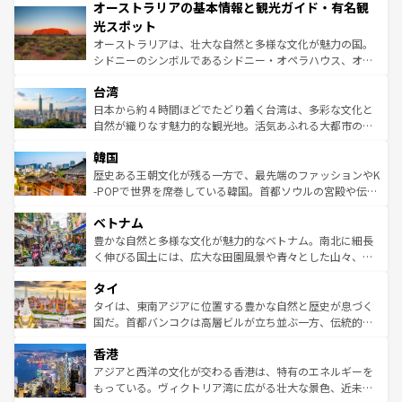
オーストラリアの基本情報と観光ガイド・有名観
部のニューオーリンズでは、音楽と美食が融合した独特の
ワイ島は見逃せない。また、定番の観光地といえばオアフ
文化が魅力。旅行者はアメリカの各地域で異なる魅力を楽
島だが、静かな自然を求めるならマウイ島やカウアイ島が
光スポット
しみながら、その多様性と豊かな歴史を感じることができ
おすすめ。エメラルドグリーンに輝く海をはじめ、豊かな
オーストラリアは、壮大な自然と多様な文化が魅力の国。
るだろう。車でのロードトリップや列車の旅も、アメリカ
文化や歴史が息づいている。「アロハスピリット」と呼ば
シドニーのシンボルであるシドニー・オペラハウス、オー
ならではの贅沢な旅のスタイルだ。 なお、新着のアメリカ
れるおもてなしの心で訪れる人々を迎えてくれるハワイの
ストラリア東海岸北部に広がる大サンゴ礁地帯グレートバ
情報は
コンテンツ一覧
を参照してほしい。
人々、おいしいローカルフードやハワイアンミュージッ
台湾
リアリーフや大陸中央部にそびえるウルル（エアーズロッ
ク、伝統的なフラダンスなど、すべてがハワイの魅力を彩
ク）、タスマニアの美しい原生林やケアンズの熱帯雨林な
日本から約４時間ほどでたどり着く台湾は、多彩な文化と
っている。訪れるたびに新しい発見と感動が待っているハ
ど、見どころがたくさん。また、カフェやワイン、オージ
自然が織りなす魅力的な観光地。活気あふれる大都市の台
ワイを、存分に味わってほしい。 なお、新着のハワイ情報
ービーフなどの食文化も豊かで、美味しいものであふれて
北やノスタルジックな町並みが人気な九份（ジォウフェ
は
コンテンツ一覧
を参照してほしい。
韓国
いる。アクティビティも充実しており、サーフィンやダイ
ン）、静ひつな山岳地帯である台湾東部など、都市の喧騒
ビング、ハイキングなど、アウトドア好きにはたまらな
と山間の静けさが共存しており、訪れる人に新しい発見と
歴史ある王朝文化が残る一方で、最先端のファッションやK
い。オーストラリアの多彩な魅力を存分に味わいつくそ
驚きをもたらしてくれる。また、奥深い台湾の食文化も魅
-POPで世界を席巻している韓国。首都ソウルの宮殿や伝統
う。 なお、新着のオーストラリア情報は
コンテンツ一覧
を
力で、夜市などの屋台グルメから高級料理、ヘルシーで美
家屋が並ぶエリアでは韓国の歴史と文化に浸ることがで
参照してほしい。
ベトナム
容にもいいと評判のスイーツなど、バラエティ豊かな料理
き、地方に足を延ばせば四季折々の自然美を楽しむことが
が味わえる。 なお、新着の台湾情報は
コンテンツ一覧
を参
できる。そして、キムチや焼肉、絶品のストリートフード
豊かな自然と多様な文化が魅力的なベトナム。南北に細長
照してほしい。
まで、さまざまな韓国料理が待っている。夜には、韓国な
く伸びる国土には、広大な田園風景や青々とした山々、世
らではのナイトライフも堪能できる。あたたかいホスピタ
界遺産に登録された壮大な自然景観が点在し、都市部では
タイ
リティに包まれながら、韓国の多彩な魅力を心ゆくまで味
急速な発展と共に伝統が息づく。ハノイの古い町並みやホ
わってみてほしい。 なお、新着の韓国情報は
コンテンツ一
ーチミン市のフランス統治時代の建物も、独特の雰囲気を
タイは、東南アジアに位置する豊かな自然と歴史が息づく
覧
を参照してほしい。
醸し出している。また、バラエティの豊かさとおいしさで
国だ。首都バンコクは高層ビルが立ち並ぶ一方、伝統的な
世界中の食通を魅了してやまないベトナム料理も魅力のひ
寺院や市場がいたるところに点在し、古きよき文化と現代
香港
とつ。フォーやバインミー、ベトナムコーヒーなどは、ぜ
の活気が交差している。北部ではチェンマイなどの山岳地
ひ現地で味わいたい。どの地域を訪れてもあたたかい人々
帯で自然と触れ合い、南部ではプーケットやクラビの美し
アジアと西洋の文化が交わる香港は、特有のエネルギーを
が旅行者を迎えてくれるので、きっと忘れられない旅にな
いビーチでリゾート気分を楽しむことができる。タイ料理
もっている。ヴィクトリア湾に広がる壮大な景色、近未来
るはずだ。 なお、新着のベトナム情報は
コンテンツ一覧
を