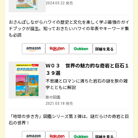
2024.03.22 発売
おさんぽしながらハワイの歴史と文化を楽しく学ぶ最強のガイ
ドブックが誕生。知っておきたいハワイの年表やキーワード集
も必読
詳細を見る
Ｗ０３ 世界の魅力的な奇岩と巨石１
３９選
不思議とロマンに満ちた岩石の謎を旅の雑
学とともに解説
旅の図鑑
2021.03.18 発売
「地球の歩き方」図鑑シリーズ第３弾は、謎だらけの奇岩と巨
石の世界！
詳細を見る