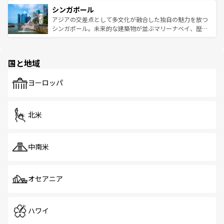
は世界的に有名で、屋台から高級レストランまで味覚を刺
的なアートスポット、そして歴史と現代が融合した町並
参照してほしい。
シンガポール
激する。気候は一年中温暖で、どの季節にも異なる楽しみ
み、どこを訪れても感動するはず。観光スポットが密集し
が待っている。親しみやすいタイの人々、仏教を中心とし
ており、効率よく見どころを回れるのも魅力。息をのむよ
アジアの交差点として多文化が融合した独自の魅力を放つ
た文化、そして多様な観光資源が、訪れる旅人を魅了し続
うな絶景から文化的な体験まで、香港を存分に楽しみ尽く
シンガポール。未来的な建築物が並ぶマリーナベイ、歴史
ける。 なお、新着のタイ情報は
コンテンツ一覧
を参照して
そう。 なお、新着の香港情報は
コンテンツ一覧
を参照して
と伝統を感じられるエスニックタウン、多数の緑豊かな公
ほしい。
ほしい。
園や自然保護区など、自然が調和した近代的な景観と文化
の多様性あふれるカラフルな町は、どこを歩いても新しい
国と地域
発見がある。さらに、治安のよさや充実した公共交通機関
も、旅行者にとっては魅力的なポイント。グルメも豊富
で、ホーカーズは地元の風情を楽しめる外せないスポット
ヨーロッパ
だ。訪れる人を飽きさせないシンガポールで、多様な魅力
を体感しよう。 なお、新着のシンガポール情報は
コンテン
ツ一覧
を参照してほしい。
北米
中南米
オセアニア
ハワイ