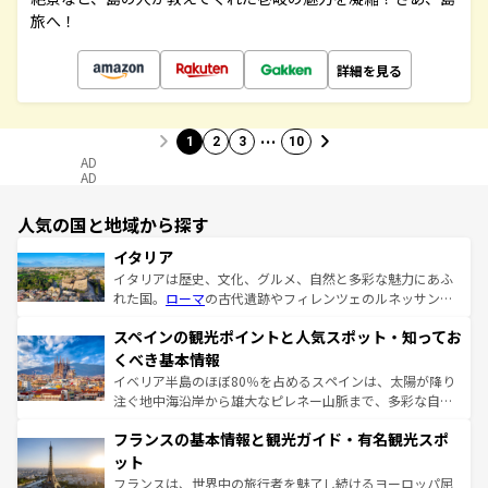
旅へ！
詳細を見る
…
1
2
3
10
AD
AD
人気の国と地域から探す
イタリア
イタリアは歴史、文化、グルメ、自然と多彩な魅力にあふ
れた国。
ローマ
の古代遺跡やフィレンツェのルネッサンス
美術、ヴェネツィアの運河など、歴史あるスポットはもち
スペインの観光ポイントと人気スポット・知ってお
ろん、トスカーナの美しい田園風景やアマルフィ海岸の絶
景など、自然景観も見逃せない。観光の合間には、本場の
くべき基本情報
ピザやパスタなど、絶品のイタリア料理を堪能することも
イベリア半島のほぼ80％を占めるスペインは、太陽が降り
できる。朝目覚めてから夜眠るまで、すべての瞬間を楽し
注ぐ地中海沿岸から雄大なピレネー山脈まで、多彩な自然
ませてくれるイタリアで、忘れられない旅をしてみよう！
と文化が詰まったヨーロッパ屈指の旅行先だ。多様な地域
なお、新着のイタリア情報は
コンテンツ一覧
を参照してほ
フランスの基本情報と観光ガイド・有名観光スポ
文化が根付くこの国では、情熱的なフラメンコ、熱気あふ
しい。
れる闘牛、そして美味しいタパスが生活の一部となってい
ット
る。首都マドリードの洗練された雰囲気や、バルセロナの
フランスは、世界中の旅行者を魅了し続けるヨーロッパ屈