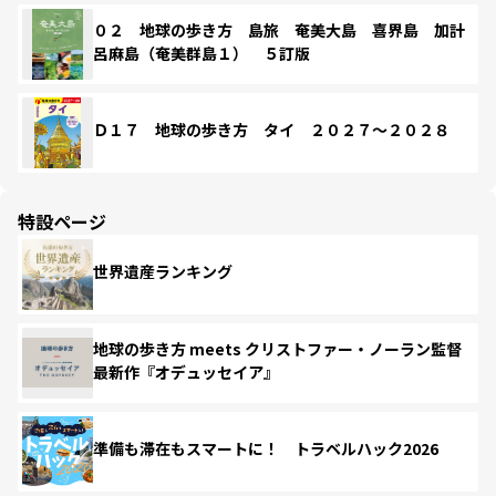
０２ 地球の歩き方 島旅 奄美大島 喜界島 加計
呂麻島（奄美群島１） ５訂版
Ｄ１７ 地球の歩き方 タイ ２０２７～２０２８
特設ページ
世界遺産ランキング
地球の歩き方 meets クリストファー・ノーラン監督
最新作『オデュッセイア』
準備も滞在もスマートに！ トラベルハック2026