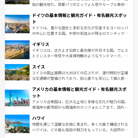
アートに溢れた街角から、地方では古代ローマ遺跡や中世
指の観光地だ。首都パリのエッフェル塔やルーブル美術館
の城塞都市、穏やかなビーチリゾートまで多彩な表情を見
といった象徴的なスポットから、田舎町の古風な美しさま
せる。地方によって風土や気候が異なるスペインはその個
ドイツの基本情報と観光ガイド・有名観光スポッ
で、幅広い魅力が詰まっている。華麗な宮殿、歴史的な大
性で訪れる人を魅了する。 なお、新着のスペイン情報は
コ
聖堂、美しいビーチ、そして豊かな自然が、訪れる者を心
ト
ンテンツ一覧
を参照してほしい。
から魅了する。また、フランスは美食の国としても知ら
ドイツは、豊かな歴史と多彩な文化が交差するヨーロッパ
れ、フランス料理はユネスコ無形文化遺産にも登録されて
の中心に位置する国。中世の街並みが残るロマンチック街
いる。シャンパンの発祥地であるランス、プロヴァンスの
道から、未来を先取りするようなモダンな都市まで多様な
香り高いラベンダー畑など、多彩な楽しみ方が可能だ。さ
イギリス
顔を持つこの国は、どこを歩いても飽きることがない。ベ
らに、パリ以外の地域にも魅力が溢れており、どの街角に
ルリンの文化的活気、バイエルン州のアルプスの絶景、そ
イギリスは、古きよき伝統と最先端が共存する国。ウェス
も豊かな歴史と文化が息づいている。パリ以外の個性あふ
してライン川沿いのワイン畑といった風景は必見。ビール
トミンスター寺院や大英博物館のようなランドマーク、歴
れる地方に足を運ぶとそれぞれで全く異なる文化を体験で
とソーセージを味わいながら地元の人と過ごす楽しい時間
史ある大学都市、美しい丘陵地帯や牧歌的な風景など、エ
きるだろう。 なお、新着のフランス情報は
コンテンツ一覧
スイス
は、お酒好きな人にはぜひ体験してほしい。 なお、新着の
リアごとに異なる魅力がある。また、優雅なアフタヌーン
を参照してほしい。
ドイツ情報は
コンテンツ一覧
を参照してほしい。
ティー、ビール好きにはたまらない英国パブ、サッカー観
スイスの国土面積は九州ほどの広さだが、運行時刻が正確
戦など、本場だからこそできる体験も豊富。イギリスを旅
な交通網が整備されており、初心者でも安心して個人旅行
して楽しみつくそう。 なお、新着のイギリス情報は
コンテ
を楽しめる。日本同様に時刻表どおりの旅が可能だ。中世
アメリカの基本情報と観光ガイド・有名観光スポ
ンツ一覧
を参照してほしい。
の建物がそのまま残る町や、スイスならではのユニークな
博物館もあり、アルプス観光だけでなく町歩きも満喫する
ット
ことができる。国民の所得が高いため物価も高いが、旅行
アメリカ合衆国は、広大な土地と多様な文化が魅力の国。
者向けの交通パス提供のサービスもあり、うまく活用すれ
東海岸の都市部から西海岸のカリフォルニアまで、訪れる
ば市内交通費無料で観光を楽しむこともできる。 なお、新
場所ごとに異なる風景と体験が待っている。ニューヨーク
着のスイス情報は
コンテンツ一覧
を参照してほしい。
ハワイ
のような巨大都市は、観光、ショッピング、エンターテイ
ンメントが詰まった刺激的なスポットだ。一方、アメリカ
年間を通じて温暖な気候に恵まれ、多くの島で構成される
西部には大自然が広がり、グランドキャニオンやイエロー
ハワイは、どの島も独自の魅力をもっている。大自然の神
ストーン国立公園といった絶景が堪能できる。さらに、南
秘を感じたいなら、火山が生み出した壮大な景観を誇るハ