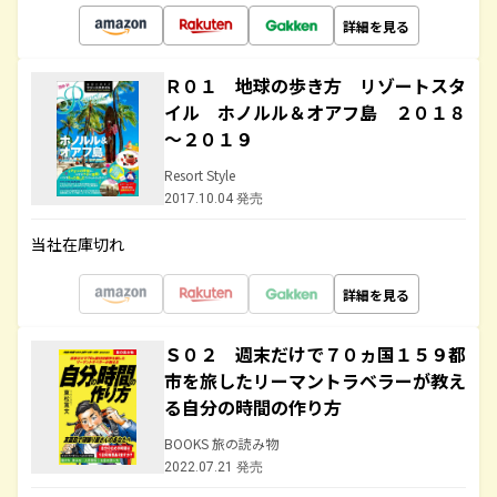
詳細を見る
Ｒ０１ 地球の歩き方 リゾートスタ
イル ホノルル＆オアフ島 ２０１８
～２０１９
Resort Style
2017.10.04 発売
当社在庫切れ
詳細を見る
Ｓ０２ 週末だけで７０ヵ国１５９都
市を旅したリーマントラベラーが教え
る自分の時間の作り方
BOOKS 旅の読み物
2022.07.21 発売