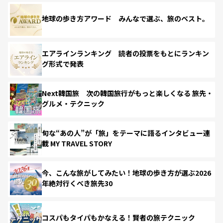
地球の歩き方アワード みんなで選ぶ、旅のベスト。
エアラインランキング 読者の投票をもとにランキン
グ形式で発表
Next韓国旅 次の韓国旅行がもっと楽しくなる 旅先・
グルメ・テクニック
旬な“あの人”が「旅」をテーマに語るインタビュー連
載 MY TRAVEL STORY
今、こんな旅がしてみたい！地球の歩き方が選ぶ2026
年絶対行くべき旅先30
コスパもタイパもかなえる！賢者の旅テクニック