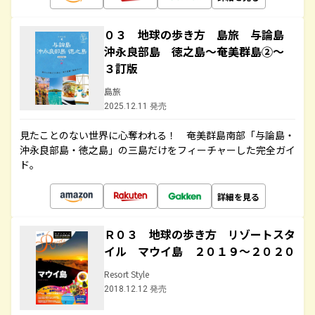
０３ 地球の歩き方 島旅 与論島
沖永良部島 徳之島～奄美群島②～
３訂版
島旅
2025.12.11 発売
見たことのない世界に心奪われる！ 奄美群島南部「与論島・
沖永良部島・徳之島」の三島だけをフィーチャーした完全ガイ
ド。
詳細を見る
Ｒ０３ 地球の歩き方 リゾートスタ
イル マウイ島 ２０１９～２０２０
Resort Style
2018.12.12 発売