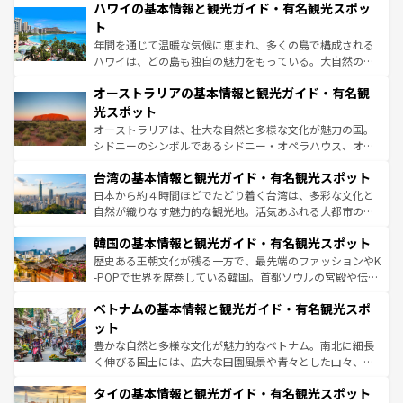
着のスイス情報は
コンテンツ一覧
を参照してほしい。
ハワイの基本情報と観光ガイド・有名観光スポッ
のような巨大都市は、観光、ショッピング、エンターテイ
ンメントが詰まった刺激的なスポットだ。一方、アメリカ
ト
西部には大自然が広がり、グランドキャニオンやイエロー
年間を通じて温暖な気候に恵まれ、多くの島で構成される
ストーン国立公園といった絶景が堪能できる。さらに、南
ハワイは、どの島も独自の魅力をもっている。大自然の神
部のニューオーリンズでは、音楽と美食が融合した独特の
秘を感じたいなら、火山が生み出した壮大な景観を誇るハ
文化が魅力。旅行者はアメリカの各地域で異なる魅力を楽
オーストラリアの基本情報と観光ガイド・有名観
ワイ島は見逃せない。また、定番の観光地といえばオアフ
しみながら、その多様性と豊かな歴史を感じることができ
島だが、静かな自然を求めるならマウイ島やカウアイ島が
光スポット
るだろう。車でのロードトリップや列車の旅も、アメリカ
おすすめ。エメラルドグリーンに輝く海をはじめ、豊かな
オーストラリアは、壮大な自然と多様な文化が魅力の国。
ならではの贅沢な旅のスタイルだ。 なお、新着のアメリカ
文化や歴史が息づいている。「アロハスピリット」と呼ば
シドニーのシンボルであるシドニー・オペラハウス、オー
情報は
コンテンツ一覧
を参照してほしい。
れるおもてなしの心で訪れる人々を迎えてくれるハワイの
ストラリア東海岸北部に広がる大サンゴ礁地帯グレートバ
人々、おいしいローカルフードやハワイアンミュージッ
台湾の基本情報と観光ガイド・有名観光スポット
リアリーフや大陸中央部にそびえるウルル（エアーズロッ
ク、伝統的なフラダンスなど、すべてがハワイの魅力を彩
ク）、タスマニアの美しい原生林やケアンズの熱帯雨林な
日本から約４時間ほどでたどり着く台湾は、多彩な文化と
っている。訪れるたびに新しい発見と感動が待っているハ
ど、見どころがたくさん。また、カフェやワイン、オージ
自然が織りなす魅力的な観光地。活気あふれる大都市の台
ワイを、存分に味わってほしい。 なお、新着のハワイ情報
ービーフなどの食文化も豊かで、美味しいものであふれて
北やノスタルジックな町並みが人気な九份（ジォウフェ
は
コンテンツ一覧
を参照してほしい。
韓国の基本情報と観光ガイド・有名観光スポット
いる。アクティビティも充実しており、サーフィンやダイ
ン）、静ひつな山岳地帯である台湾東部など、都市の喧騒
ビング、ハイキングなど、アウトドア好きにはたまらな
と山間の静けさが共存しており、訪れる人に新しい発見と
歴史ある王朝文化が残る一方で、最先端のファッションやK
い。オーストラリアの多彩な魅力を存分に味わいつくそ
驚きをもたらしてくれる。また、奥深い台湾の食文化も魅
-POPで世界を席巻している韓国。首都ソウルの宮殿や伝統
う。 なお、新着のオーストラリア情報は
コンテンツ一覧
を
力で、夜市などの屋台グルメから高級料理、ヘルシーで美
家屋が並ぶエリアでは韓国の歴史と文化に浸ることがで
参照してほしい。
ベトナムの基本情報と観光ガイド・有名観光スポ
容にもいいと評判のスイーツなど、バラエティ豊かな料理
き、地方に足を延ばせば四季折々の自然美を楽しむことが
が味わえる。 なお、新着の台湾情報は
コンテンツ一覧
を参
できる。そして、キムチや焼肉、絶品のストリートフード
ット
照してほしい。
まで、さまざまな韓国料理が待っている。夜には、韓国な
豊かな自然と多様な文化が魅力的なベトナム。南北に細長
らではのナイトライフも堪能できる。あたたかいホスピタ
く伸びる国土には、広大な田園風景や青々とした山々、世
リティに包まれながら、韓国の多彩な魅力を心ゆくまで味
界遺産に登録された壮大な自然景観が点在し、都市部では
わってみてほしい。 なお、新着の韓国情報は
コンテンツ一
タイの基本情報と観光ガイド・有名観光スポット
急速な発展と共に伝統が息づく。ハノイの古い町並みやホ