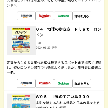
大自然とレトロな町並み、そして神話が残るガーデン・アイラ
ンドへ
詳細を見る
０４ 地球の歩き方 Ｐｌａｔ ロン
ドン
Plat
2024.06.20 発売
定番から１９６０年代を追体験できるスポットまで幅広く収録
し、短いロンドン滞在でも効率よく楽しみたい旅行者に最適な
一冊。
詳細を見る
Ｗ０５ 世界のすごい島３００
多彩な魅力あふれる世界と日本の島々を旅
の雑学とともに解説