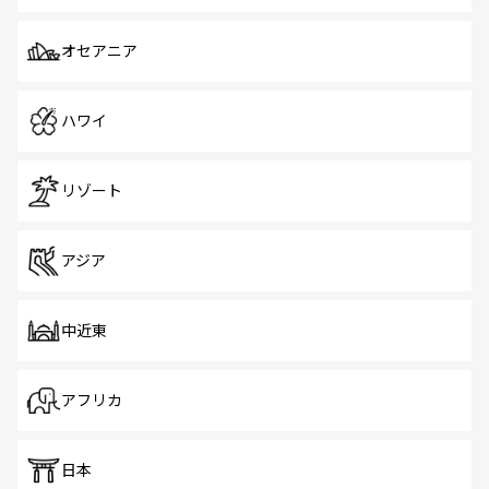
オセアニア
ハワイ
リゾート
アジア
中近東
アフリカ
日本