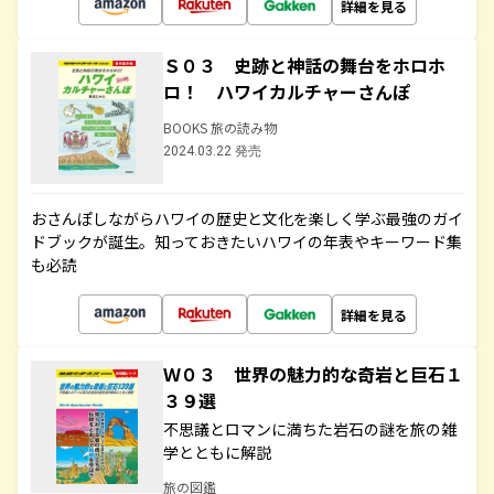
詳細を見る
Ｓ０３ 史跡と神話の舞台をホロホ
ロ！ ハワイカルチャーさんぽ
BOOKS 旅の読み物
2024.03.22 発売
おさんぽしながらハワイの歴史と文化を楽しく学ぶ最強のガイ
ドブックが誕生。知っておきたいハワイの年表やキーワード集
も必読
詳細を見る
Ｗ０３ 世界の魅力的な奇岩と巨石１
３９選
不思議とロマンに満ちた岩石の謎を旅の雑
学とともに解説
旅の図鑑