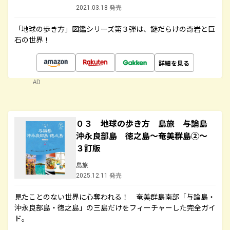
2021.03.18 発売
「地球の歩き方」図鑑シリーズ第３弾は、謎だらけの奇岩と巨
石の世界！
詳細を見る
AD
０３ 地球の歩き方 島旅 与論島
沖永良部島 徳之島～奄美群島②～
３訂版
島旅
2025.12.11 発売
見たことのない世界に心奪われる！ 奄美群島南部「与論島・
沖永良部島・徳之島」の三島だけをフィーチャーした完全ガイ
ド。