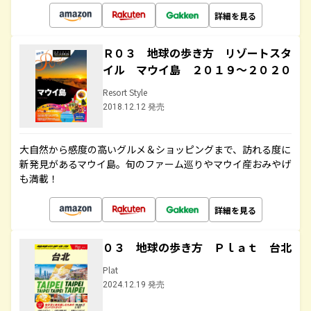
詳細を見る
Ｒ０３ 地球の歩き方 リゾートスタ
イル マウイ島 ２０１９～２０２０
Resort Style
2018.12.12 発売
大自然から感度の高いグルメ＆ショッピングまで、訪れる度に
新発見があるマウイ島。旬のファーム巡りやマウイ産おみやげ
も満載！
詳細を見る
０３ 地球の歩き方 Ｐｌａｔ 台北
Plat
2024.12.19 発売