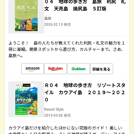
０４ 地球の歩き方 島旅 利尻 礼
文 天売島 焼尻島 ５訂版
島旅
2026.02.13 発売
ようこそ！ 島の人たちが教えてくれた利尻・礼文の魅力を１
冊に凝縮。絶景スポットから遊び方、カルチャーまで。さあ、
島旅へ。
詳細を見る
Ｒ０４ 地球の歩き方 リゾートスタ
イル カウアイ島 ２０１９～２０２
０
Resort Style
2019.03.06 発売
カウアイ島だけを紹介したほかにない究極のガイド！ 美しい