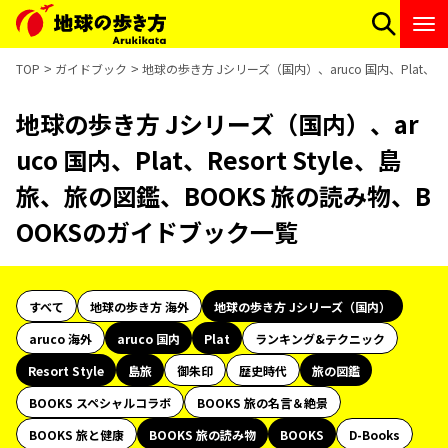
TOP
ガイドブック
地球の歩き方 Jシリーズ（国内）、aruco 国内、Plat、R
地球の歩き方 Jシリーズ（国内）、ar
uco 国内、Plat、Resort Style、島
旅、旅の図鑑、BOOKS 旅の読み物、B
OOKSのガイドブック一覧
すべて
地球の歩き方 海外
地球の歩き方 Jシリーズ（国内）
aruco 海外
aruco 国内
Plat
ランキング&テクニック
Resort Style
島旅
御朱印
歴史時代
旅の図鑑
BOOKS スペシャルコラボ
BOOKS 旅の名言＆絶景
BOOKS 旅と健康
BOOKS 旅の読み物
BOOKS
D-Books