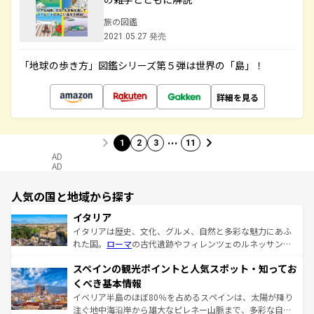
旅の図鑑
2021.05.27 発売
「地球の歩き方」図鑑シリーズ第５弾は世界の「島」！
詳細を見る
…
1
2
3
11
AD
AD
人気の国と地域から探す
イタリア
イタリアは歴史、文化、グルメ、自然と多彩な魅力にあふ
れた国。
ローマ
の古代遺跡やフィレンツェのルネッサンス
美術、ヴェネツィアの運河など、歴史あるスポットはもち
スペインの観光ポイントと人気スポット・知ってお
ろん、トスカーナの美しい田園風景やアマルフィ海岸の絶
景など、自然景観も見逃せない。観光の合間には、本場の
くべき基本情報
ピザやパスタなど、絶品のイタリア料理を堪能することも
イベリア半島のほぼ80％を占めるスペインは、太陽が降り
できる。朝目覚めてから夜眠るまで、すべての瞬間を楽し
注ぐ地中海沿岸から雄大なピレネー山脈まで、多彩な自然