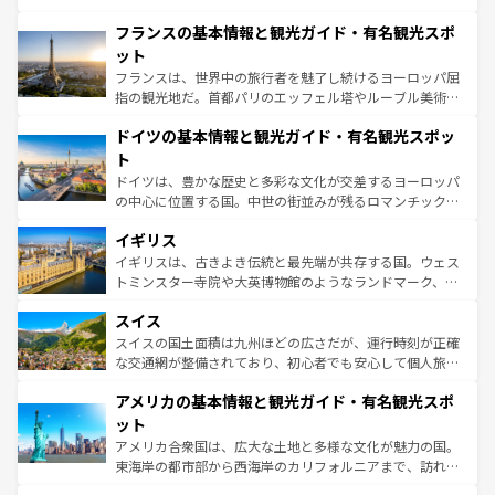
ませてくれるイタリアで、忘れられない旅をしてみよう！
と文化が詰まったヨーロッパ屈指の旅行先だ。多様な地域
なお、新着のイタリア情報は
コンテンツ一覧
を参照してほ
フランスの基本情報と観光ガイド・有名観光スポ
文化が根付くこの国では、情熱的なフラメンコ、熱気あふ
しい。
れる闘牛、そして美味しいタパスが生活の一部となってい
ット
る。首都マドリードの洗練された雰囲気や、バルセロナの
フランスは、世界中の旅行者を魅了し続けるヨーロッパ屈
アートに溢れた街角から、地方では古代ローマ遺跡や中世
指の観光地だ。首都パリのエッフェル塔やルーブル美術館
の城塞都市、穏やかなビーチリゾートまで多彩な表情を見
といった象徴的なスポットから、田舎町の古風な美しさま
せる。地方によって風土や気候が異なるスペインはその個
ドイツの基本情報と観光ガイド・有名観光スポッ
で、幅広い魅力が詰まっている。華麗な宮殿、歴史的な大
性で訪れる人を魅了する。 なお、新着のスペイン情報は
コ
聖堂、美しいビーチ、そして豊かな自然が、訪れる者を心
ト
ンテンツ一覧
を参照してほしい。
から魅了する。また、フランスは美食の国としても知ら
ドイツは、豊かな歴史と多彩な文化が交差するヨーロッパ
れ、フランス料理はユネスコ無形文化遺産にも登録されて
の中心に位置する国。中世の街並みが残るロマンチック街
いる。シャンパンの発祥地であるランス、プロヴァンスの
道から、未来を先取りするようなモダンな都市まで多様な
香り高いラベンダー畑など、多彩な楽しみ方が可能だ。さ
イギリス
顔を持つこの国は、どこを歩いても飽きることがない。ベ
らに、パリ以外の地域にも魅力が溢れており、どの街角に
ルリンの文化的活気、バイエルン州のアルプスの絶景、そ
イギリスは、古きよき伝統と最先端が共存する国。ウェス
も豊かな歴史と文化が息づいている。パリ以外の個性あふ
してライン川沿いのワイン畑といった風景は必見。ビール
トミンスター寺院や大英博物館のようなランドマーク、歴
れる地方に足を運ぶとそれぞれで全く異なる文化を体験で
とソーセージを味わいながら地元の人と過ごす楽しい時間
史ある大学都市、美しい丘陵地帯や牧歌的な風景など、エ
きるだろう。 なお、新着のフランス情報は
コンテンツ一覧
スイス
は、お酒好きな人にはぜひ体験してほしい。 なお、新着の
リアごとに異なる魅力がある。また、優雅なアフタヌーン
を参照してほしい。
ドイツ情報は
コンテンツ一覧
を参照してほしい。
ティー、ビール好きにはたまらない英国パブ、サッカー観
スイスの国土面積は九州ほどの広さだが、運行時刻が正確
戦など、本場だからこそできる体験も豊富。イギリスを旅
な交通網が整備されており、初心者でも安心して個人旅行
して楽しみつくそう。 なお、新着のイギリス情報は
コンテ
を楽しめる。日本同様に時刻表どおりの旅が可能だ。中世
アメリカの基本情報と観光ガイド・有名観光スポ
ンツ一覧
を参照してほしい。
の建物がそのまま残る町や、スイスならではのユニークな
博物館もあり、アルプス観光だけでなく町歩きも満喫する
ット
ことができる。国民の所得が高いため物価も高いが、旅行
アメリカ合衆国は、広大な土地と多様な文化が魅力の国。
者向けの交通パス提供のサービスもあり、うまく活用すれ
東海岸の都市部から西海岸のカリフォルニアまで、訪れる
ば市内交通費無料で観光を楽しむこともできる。 なお、新
場所ごとに異なる風景と体験が待っている。ニューヨーク