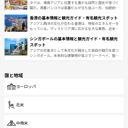
覧
を参照してほしい。
ーチミン市のフランス統治時代の建物も、独特の雰囲気を
タイは、東南アジアに位置する豊かな自然と歴史が息づく
醸し出している。また、バラエティの豊かさとおいしさで
国だ。首都バンコクは高層ビルが立ち並ぶ一方、伝統的な
世界中の食通を魅了してやまないベトナム料理も魅力のひ
寺院や市場がいたるところに点在し、古きよき文化と現代
香港の基本情報と観光ガイド・有名観光スポット
とつ。フォーやバインミー、ベトナムコーヒーなどは、ぜ
の活気が交差している。北部ではチェンマイなどの山岳地
ひ現地で味わいたい。どの地域を訪れてもあたたかい人々
帯で自然と触れ合い、南部ではプーケットやクラビの美し
アジアと西洋の文化が交わる香港は、特有のエネルギーを
が旅行者を迎えてくれるので、きっと忘れられない旅にな
いビーチでリゾート気分を楽しむことができる。タイ料理
もっている。ヴィクトリア湾に広がる壮大な景色、近未来
るはずだ。 なお、新着のベトナム情報は
コンテンツ一覧
を
は世界的に有名で、屋台から高級レストランまで味覚を刺
的なアートスポット、そして歴史と現代が融合した町並
参照してほしい。
シンガポールの基本情報と観光ガイド・有名観光
激する。気候は一年中温暖で、どの季節にも異なる楽しみ
み、どこを訪れても感動するはず。観光スポットが密集し
が待っている。親しみやすいタイの人々、仏教を中心とし
ており、効率よく見どころを回れるのも魅力。息をのむよ
スポット
た文化、そして多様な観光資源が、訪れる旅人を魅了し続
うな絶景から文化的な体験まで、香港を存分に楽しみ尽く
アジアの交差点として多文化が融合した独自の魅力を放つ
ける。 なお、新着のタイ情報は
コンテンツ一覧
を参照して
そう。 なお、新着の香港情報は
コンテンツ一覧
を参照して
シンガポール。未来的な建築物が並ぶマリーナベイ、歴史
ほしい。
ほしい。
と伝統を感じられるエスニックタウン、多数の緑豊かな公
園や自然保護区など、自然が調和した近代的な景観と文化
の多様性あふれるカラフルな町は、どこを歩いても新しい
国と地域
発見がある。さらに、治安のよさや充実した公共交通機関
も、旅行者にとっては魅力的なポイント。グルメも豊富
で、ホーカーズは地元の風情を楽しめる外せないスポット
ヨーロッパ
だ。訪れる人を飽きさせないシンガポールで、多様な魅力
を体感しよう。 なお、新着のシンガポール情報は
コンテン
ツ一覧
を参照してほしい。
北米
中南米