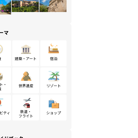
ーマ
食
建築・アート
宿泊
ト・
世界遺産
リゾート
戦
鉄道・
ビティ
ショップ
フライト