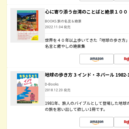
心に寄り添う台湾のことばと絶景１００
BOOKS 旅の名言＆絶景
2022.11.04 発売
世界を４０年以上歩いてきた「地球の歩き方
名言と癒やしの絶景集
地球の歩き方 3 インド・ネパール 1982
D-Books
2018.12.20 発売
1981年、旅人のバイブルとして登場した地
の旅を思い出して欲しい1冊です。