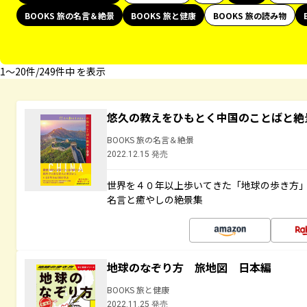
BOOKS 旅の名言＆絶景
BOOKS 旅と健康
BOOKS 旅の読み物
1〜20件/249件中 を表示
悠久の教えをひもとく中国のことばと絶
BOOKS 旅の名言＆絶景
2022.12.15 発売
世界を４０年以上歩いてきた「地球の歩き方
名言と癒やしの絶景集
地球のなぞり方 旅地図 日本編
BOOKS 旅と健康
2022.11.25 発売