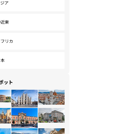
アジア
中近東
アフリカ
日本
ポット