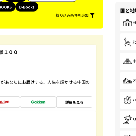
BOOKS
D-Books
国と地
絞り込み条件を追加
景１００
」があなたにお届けする、人生を輝かせる中国の
詳細を見る