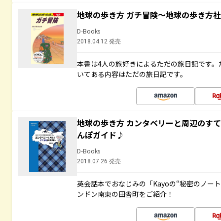
地球の歩き方 ガチ冒険～地球の歩き方
D-Books
2018.04.12 発売
本書は4人の旅好きによるただの旅日記です。
いてある内容はただの旅日記です。
地球の歩き方 カンタベリーと周辺のす
んぽガイド♪
D-Books
2018.07.26 発売
英会話本でおなじみの「Kayoの“秘密のノー
ンドン南東の田舎町をご紹介！