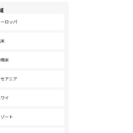
域
ヨーロッパ
北米
中南米
オセアニア
ハワイ
リゾート