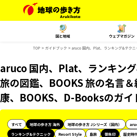
国と地域
ウェブマガジン
TOP
ガイドブック
aruco 国内、Plat、ランキング&テ
aruco 国内、Plat、ランキ
旅の図鑑、BOOKS 旅の名言＆
康、BOOKS、D-Booksのガ
すべて
地球の歩き方 海外
地球の歩き方 Jシリーズ（国内）
aru
ランキング&テクニック
Resort Style
島旅
御朱印
歴史時