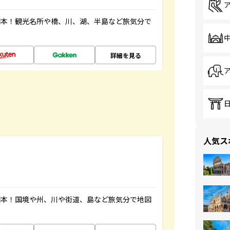
図本！観光名所や橋、川、湖、半島など旅気分で
詳細を見る
人気ス
図本！国境や州、川や街道、島など旅気分で地図