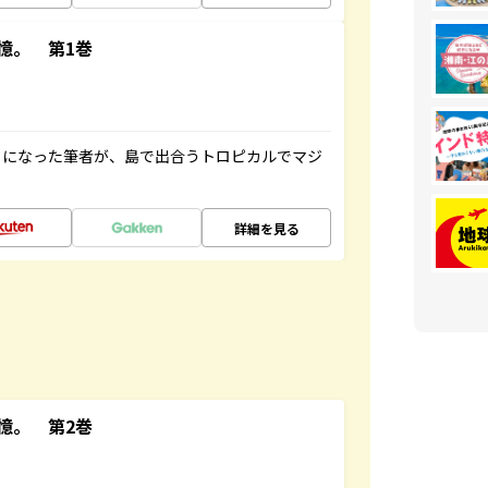
憶。 第1巻
とになった筆者が、島で出合うトロピカルでマジ
詳細を見る
憶。 第2巻