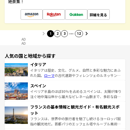
絶景集！
詳細を見る
…
1
2
3
12
AD
AD
人気の国と地域から探す
イタリア
イタリアは歴史、文化、グルメ、自然と多彩な魅力にあふ
れた国。
ローマ
の古代遺跡やフィレンツェのルネッサンス
美術、ヴェネツィアの運河など、歴史あるスポットはもち
スペイン
ろん、トスカーナの美しい田園風景やアマルフィ海岸の絶
景など、自然景観も見逃せない。観光の合間には、本場の
イベリア半島のほぼ80％を占めるスペインは、太陽が降り
ピザやパスタなど、絶品のイタリア料理を堪能することも
注ぐ地中海沿岸から雄大なピレネー山脈まで、多彩な自然
できる。朝目覚めてから夜眠るまで、すべての瞬間を楽し
と文化が詰まったヨーロッパ屈指の旅行先だ。多様な地域
フランスの基本情報と観光ガイド・有名観光スポ
ませてくれるイタリアで、忘れられない旅をしてみよう！
文化が根付くこの国では、情熱的なフラメンコ、熱気あふ
なお、新着のイタリア情報は
コンテンツ一覧
を参照してほ
れる闘牛、そして美味しいタパスが生活の一部となってい
ット
しい。
る。首都マドリードの洗練された雰囲気や、バルセロナの
フランスは、世界中の旅行者を魅了し続けるヨーロッパ屈
アートに溢れた街角から、地方では古代ローマ遺跡や中世
指の観光地だ。首都パリのエッフェル塔やルーブル美術館
の城塞都市、穏やかなビーチリゾートまで多彩な表情を見
といった象徴的なスポットから、田舎町の古風な美しさま