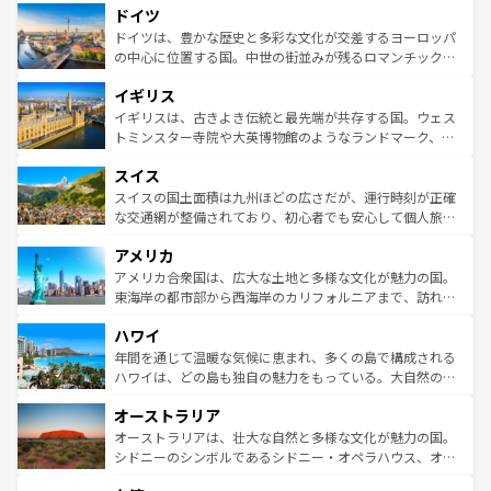
せる。地方によって風土や気候が異なるスペインはその個
ドイツ
で、幅広い魅力が詰まっている。華麗な宮殿、歴史的な大
性で訪れる人を魅了する。 なお、新着のスペイン情報は
コ
聖堂、美しいビーチ、そして豊かな自然が、訪れる者を心
ドイツは、豊かな歴史と多彩な文化が交差するヨーロッパ
ンテンツ一覧
を参照してほしい。
から魅了する。また、フランスは美食の国としても知ら
の中心に位置する国。中世の街並みが残るロマンチック街
れ、フランス料理はユネスコ無形文化遺産にも登録されて
道から、未来を先取りするようなモダンな都市まで多様な
イギリス
いる。シャンパンの発祥地であるランス、プロヴァンスの
顔を持つこの国は、どこを歩いても飽きることがない。ベ
香り高いラベンダー畑など、多彩な楽しみ方が可能だ。さ
ルリンの文化的活気、バイエルン州のアルプスの絶景、そ
イギリスは、古きよき伝統と最先端が共存する国。ウェス
らに、パリ以外の地域にも魅力が溢れており、どの街角に
してライン川沿いのワイン畑といった風景は必見。ビール
トミンスター寺院や大英博物館のようなランドマーク、歴
も豊かな歴史と文化が息づいている。パリ以外の個性あふ
とソーセージを味わいながら地元の人と過ごす楽しい時間
史ある大学都市、美しい丘陵地帯や牧歌的な風景など、エ
れる地方に足を運ぶとそれぞれで全く異なる文化を体験で
スイス
は、お酒好きな人にはぜひ体験してほしい。 なお、新着の
リアごとに異なる魅力がある。また、優雅なアフタヌーン
きるだろう。 なお、新着のフランス情報は
コンテンツ一覧
ドイツ情報は
コンテンツ一覧
を参照してほしい。
ティー、ビール好きにはたまらない英国パブ、サッカー観
スイスの国土面積は九州ほどの広さだが、運行時刻が正確
を参照してほしい。
戦など、本場だからこそできる体験も豊富。イギリスを旅
な交通網が整備されており、初心者でも安心して個人旅行
して楽しみつくそう。 なお、新着のイギリス情報は
コンテ
を楽しめる。日本同様に時刻表どおりの旅が可能だ。中世
アメリカ
ンツ一覧
を参照してほしい。
の建物がそのまま残る町や、スイスならではのユニークな
博物館もあり、アルプス観光だけでなく町歩きも満喫する
アメリカ合衆国は、広大な土地と多様な文化が魅力の国。
ことができる。国民の所得が高いため物価も高いが、旅行
東海岸の都市部から西海岸のカリフォルニアまで、訪れる
者向けの交通パス提供のサービスもあり、うまく活用すれ
場所ごとに異なる風景と体験が待っている。ニューヨーク
ハワイ
ば市内交通費無料で観光を楽しむこともできる。 なお、新
のような巨大都市は、観光、ショッピング、エンターテイ
着のスイス情報は
コンテンツ一覧
を参照してほしい。
ンメントが詰まった刺激的なスポットだ。一方、アメリカ
年間を通じて温暖な気候に恵まれ、多くの島で構成される
西部には大自然が広がり、グランドキャニオンやイエロー
ハワイは、どの島も独自の魅力をもっている。大自然の神
ストーン国立公園といった絶景が堪能できる。さらに、南
秘を感じたいなら、火山が生み出した壮大な景観を誇るハ
オーストラリア
部のニューオーリンズでは、音楽と美食が融合した独特の
ワイ島は見逃せない。また、定番の観光地といえばオアフ
文化が魅力。旅行者はアメリカの各地域で異なる魅力を楽
島だが、静かな自然を求めるならマウイ島やカウアイ島が
オーストラリアは、壮大な自然と多様な文化が魅力の国。
しみながら、その多様性と豊かな歴史を感じることができ
おすすめ。エメラルドグリーンに輝く海をはじめ、豊かな
シドニーのシンボルであるシドニー・オペラハウス、オー
るだろう。車でのロードトリップや列車の旅も、アメリカ
文化や歴史が息づいている。「アロハスピリット」と呼ば
ストラリア東海岸北部に広がる大サンゴ礁地帯グレートバ