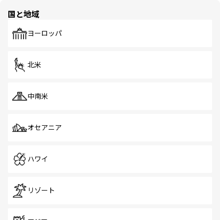
の多様性あふれるカラフルな町は、どこを歩いても新しい
国と地域
発見がある。さらに、治安のよさや充実した公共交通機関
も、旅行者にとっては魅力的なポイント。グルメも豊富
で、ホーカーズは地元の風情を楽しめる外せないスポット
ヨーロッパ
だ。訪れる人を飽きさせないシンガポールで、多様な魅力
を体感しよう。 なお、新着のシンガポール情報は
コンテン
ツ一覧
を参照してほしい。
北米
中南米
オセアニア
ハワイ
リゾート