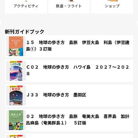
アクティビティ
鉄道・フライト
ショップ
新刊ガイドブック
１５ 地球の歩き方 島旅 伊豆大島 利島（伊豆諸
島①）３訂版
Ｃ０２ 地球の歩き方 ハワイ島 ２０２７～２０２
８
Ｊ３３ 地球の歩き方 墨田区
０２ 地球の歩き方 島旅 奄美大島 喜界島 加計
呂麻島（奄美群島１） ５訂版