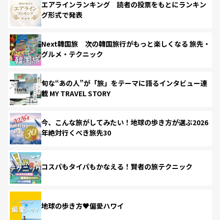
エアラインランキング 読者の投票をもとにランキン
グ形式で発表
Next韓国旅 次の韓国旅行がもっと楽しくなる 旅先・
グルメ・テクニック
旬な“あの人”が「旅」をテーマに語るインタビュー連
載 MY TRAVEL STORY
今、こんな旅がしてみたい！地球の歩き方が選ぶ2026
年絶対行くべき旅先30
コスパもタイパもかなえる！賢者の旅テクニック
地球の歩き方♥偏愛ハワイ