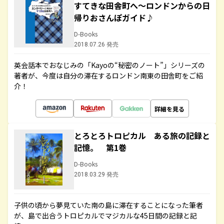
すてきな田舎町へ～ロンドンからの日
帰りおさんぽガイド♪
D-Books
2018.07.26 発売
英会話本でおなじみの「Kayoの“秘密のノート”」シリーズの
著者が、今度は自分の滞在するロンドン南東の田舎町をご紹
介！
詳細を見る
とろとろトロピカル ある旅の記録と
記憶。 第1巻
D-Books
2018.03.29 発売
子供の頃から夢見ていた南の島に滞在することになった筆者
が、島で出合うトロピカルでマジカルな45日間の記録と記