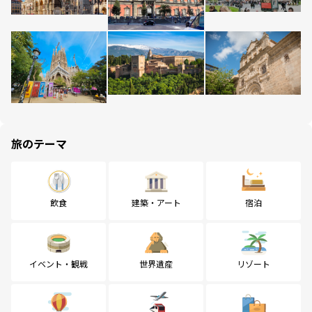
旅のテーマ
飲食
建築・アート
宿泊
イベント・観戦
世界遺産
リゾート