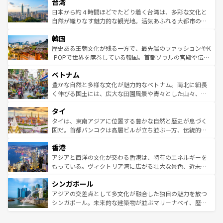
ならではの贅沢な旅のスタイルだ。 なお、新着のアメリカ
台湾
れるおもてなしの心で訪れる人々を迎えてくれるハワイの
リアリーフや大陸中央部にそびえるウルル（エアーズロッ
情報は
コンテンツ一覧
を参照してほしい。
人々、おいしいローカルフードやハワイアンミュージッ
ク）、タスマニアの美しい原生林やケアンズの熱帯雨林な
日本から約４時間ほどでたどり着く台湾は、多彩な文化と
ク、伝統的なフラダンスなど、すべてがハワイの魅力を彩
ど、見どころがたくさん。また、カフェやワイン、オージ
自然が織りなす魅力的な観光地。活気あふれる大都市の台
っている。訪れるたびに新しい発見と感動が待っているハ
ービーフなどの食文化も豊かで、美味しいものであふれて
北やノスタルジックな町並みが人気な九份（ジォウフェ
ワイを、存分に味わってほしい。 なお、新着のハワイ情報
韓国
いる。アクティビティも充実しており、サーフィンやダイ
ン）、静ひつな山岳地帯である台湾東部など、都市の喧騒
は
コンテンツ一覧
を参照してほしい。
ビング、ハイキングなど、アウトドア好きにはたまらな
と山間の静けさが共存しており、訪れる人に新しい発見と
歴史ある王朝文化が残る一方で、最先端のファッションやK
い。オーストラリアの多彩な魅力を存分に味わいつくそ
驚きをもたらしてくれる。また、奥深い台湾の食文化も魅
-POPで世界を席巻している韓国。首都ソウルの宮殿や伝統
う。 なお、新着のオーストラリア情報は
コンテンツ一覧
を
力で、夜市などの屋台グルメから高級料理、ヘルシーで美
家屋が並ぶエリアでは韓国の歴史と文化に浸ることがで
参照してほしい。
ベトナム
容にもいいと評判のスイーツなど、バラエティ豊かな料理
き、地方に足を延ばせば四季折々の自然美を楽しむことが
が味わえる。 なお、新着の台湾情報は
コンテンツ一覧
を参
できる。そして、キムチや焼肉、絶品のストリートフード
豊かな自然と多様な文化が魅力的なベトナム。南北に細長
照してほしい。
まで、さまざまな韓国料理が待っている。夜には、韓国な
く伸びる国土には、広大な田園風景や青々とした山々、世
らではのナイトライフも堪能できる。あたたかいホスピタ
界遺産に登録された壮大な自然景観が点在し、都市部では
タイ
リティに包まれながら、韓国の多彩な魅力を心ゆくまで味
急速な発展と共に伝統が息づく。ハノイの古い町並みやホ
わってみてほしい。 なお、新着の韓国情報は
コンテンツ一
ーチミン市のフランス統治時代の建物も、独特の雰囲気を
タイは、東南アジアに位置する豊かな自然と歴史が息づく
覧
を参照してほしい。
醸し出している。また、バラエティの豊かさとおいしさで
国だ。首都バンコクは高層ビルが立ち並ぶ一方、伝統的な
世界中の食通を魅了してやまないベトナム料理も魅力のひ
寺院や市場がいたるところに点在し、古きよき文化と現代
香港
とつ。フォーやバインミー、ベトナムコーヒーなどは、ぜ
の活気が交差している。北部ではチェンマイなどの山岳地
ひ現地で味わいたい。どの地域を訪れてもあたたかい人々
帯で自然と触れ合い、南部ではプーケットやクラビの美し
アジアと西洋の文化が交わる香港は、特有のエネルギーを
が旅行者を迎えてくれるので、きっと忘れられない旅にな
いビーチでリゾート気分を楽しむことができる。タイ料理
もっている。ヴィクトリア湾に広がる壮大な景色、近未来
るはずだ。 なお、新着のベトナム情報は
コンテンツ一覧
を
は世界的に有名で、屋台から高級レストランまで味覚を刺
的なアートスポット、そして歴史と現代が融合した町並
参照してほしい。
シンガポール
激する。気候は一年中温暖で、どの季節にも異なる楽しみ
み、どこを訪れても感動するはず。観光スポットが密集し
が待っている。親しみやすいタイの人々、仏教を中心とし
ており、効率よく見どころを回れるのも魅力。息をのむよ
アジアの交差点として多文化が融合した独自の魅力を放つ
た文化、そして多様な観光資源が、訪れる旅人を魅了し続
うな絶景から文化的な体験まで、香港を存分に楽しみ尽く
シンガポール。未来的な建築物が並ぶマリーナベイ、歴史
ける。 なお、新着のタイ情報は
コンテンツ一覧
を参照して
そう。 なお、新着の香港情報は
コンテンツ一覧
を参照して
と伝統を感じられるエスニックタウン、多数の緑豊かな公
ほしい。
ほしい。
園や自然保護区など、自然が調和した近代的な景観と文化