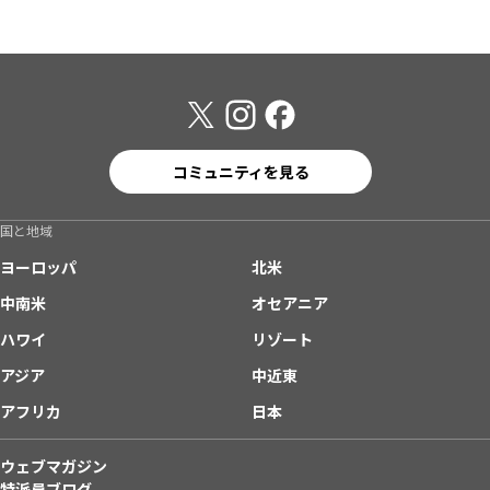
コミュニティを見る
国と地域
ヨーロッパ
北米
中南米
オセアニア
ハワイ
リゾート
アジア
中近東
アフリカ
日本
ウェブマガジン
特派員ブログ