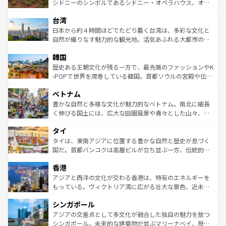
しみながら、その多様性と豊かな歴史を感じることができ
おすすめ。エメラルドグリーンに輝く海をはじめ、豊かな
シドニーのシンボルであるシドニー・オペラハウス、オー
るだろう。車でのロードトリップや列車の旅も、アメリカ
文化や歴史が息づいている。「アロハスピリット」と呼ば
ストラリア東海岸北部に広がる大サンゴ礁地帯グレートバ
ならではの贅沢な旅のスタイルだ。 なお、新着のアメリカ
台湾
れるおもてなしの心で訪れる人々を迎えてくれるハワイの
リアリーフや大陸中央部にそびえるウルル（エアーズロッ
情報は
コンテンツ一覧
を参照してほしい。
人々、おいしいローカルフードやハワイアンミュージッ
ク）、タスマニアの美しい原生林やケアンズの熱帯雨林な
日本から約４時間ほどでたどり着く台湾は、多彩な文化と
ク、伝統的なフラダンスなど、すべてがハワイの魅力を彩
ど、見どころがたくさん。また、カフェやワイン、オージ
自然が織りなす魅力的な観光地。活気あふれる大都市の台
っている。訪れるたびに新しい発見と感動が待っているハ
ービーフなどの食文化も豊かで、美味しいものであふれて
北やノスタルジックな町並みが人気な九份（ジォウフェ
ワイを、存分に味わってほしい。 なお、新着のハワイ情報
韓国
いる。アクティビティも充実しており、サーフィンやダイ
ン）、静ひつな山岳地帯である台湾東部など、都市の喧騒
は
コンテンツ一覧
を参照してほしい。
ビング、ハイキングなど、アウトドア好きにはたまらな
と山間の静けさが共存しており、訪れる人に新しい発見と
歴史ある王朝文化が残る一方で、最先端のファッションやK
い。オーストラリアの多彩な魅力を存分に味わいつくそ
驚きをもたらしてくれる。また、奥深い台湾の食文化も魅
-POPで世界を席巻している韓国。首都ソウルの宮殿や伝統
う。 なお、新着のオーストラリア情報は
コンテンツ一覧
を
力で、夜市などの屋台グルメから高級料理、ヘルシーで美
家屋が並ぶエリアでは韓国の歴史と文化に浸ることがで
参照してほしい。
ベトナム
容にもいいと評判のスイーツなど、バラエティ豊かな料理
き、地方に足を延ばせば四季折々の自然美を楽しむことが
が味わえる。 なお、新着の台湾情報は
コンテンツ一覧
を参
できる。そして、キムチや焼肉、絶品のストリートフード
豊かな自然と多様な文化が魅力的なベトナム。南北に細長
照してほしい。
まで、さまざまな韓国料理が待っている。夜には、韓国な
く伸びる国土には、広大な田園風景や青々とした山々、世
らではのナイトライフも堪能できる。あたたかいホスピタ
界遺産に登録された壮大な自然景観が点在し、都市部では
タイ
リティに包まれながら、韓国の多彩な魅力を心ゆくまで味
急速な発展と共に伝統が息づく。ハノイの古い町並みやホ
わってみてほしい。 なお、新着の韓国情報は
コンテンツ一
ーチミン市のフランス統治時代の建物も、独特の雰囲気を
タイは、東南アジアに位置する豊かな自然と歴史が息づく
覧
を参照してほしい。
醸し出している。また、バラエティの豊かさとおいしさで
国だ。首都バンコクは高層ビルが立ち並ぶ一方、伝統的な
世界中の食通を魅了してやまないベトナム料理も魅力のひ
寺院や市場がいたるところに点在し、古きよき文化と現代
香港
とつ。フォーやバインミー、ベトナムコーヒーなどは、ぜ
の活気が交差している。北部ではチェンマイなどの山岳地
ひ現地で味わいたい。どの地域を訪れてもあたたかい人々
帯で自然と触れ合い、南部ではプーケットやクラビの美し
アジアと西洋の文化が交わる香港は、特有のエネルギーを
が旅行者を迎えてくれるので、きっと忘れられない旅にな
いビーチでリゾート気分を楽しむことができる。タイ料理
もっている。ヴィクトリア湾に広がる壮大な景色、近未来
るはずだ。 なお、新着のベトナム情報は
コンテンツ一覧
を
は世界的に有名で、屋台から高級レストランまで味覚を刺
的なアートスポット、そして歴史と現代が融合した町並
参照してほしい。
シンガポール
激する。気候は一年中温暖で、どの季節にも異なる楽しみ
み、どこを訪れても感動するはず。観光スポットが密集し
が待っている。親しみやすいタイの人々、仏教を中心とし
ており、効率よく見どころを回れるのも魅力。息をのむよ
アジアの交差点として多文化が融合した独自の魅力を放つ
た文化、そして多様な観光資源が、訪れる旅人を魅了し続
うな絶景から文化的な体験まで、香港を存分に楽しみ尽く
シンガポール。未来的な建築物が並ぶマリーナベイ、歴史