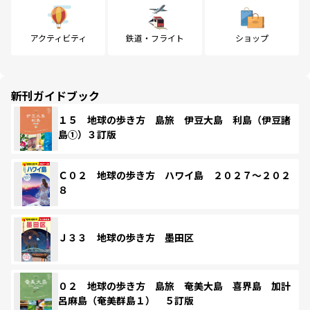
アクティビティ
鉄道・フライト
ショップ
新刊ガイドブック
１５ 地球の歩き方 島旅 伊豆大島 利島（伊豆諸
島①）３訂版
Ｃ０２ 地球の歩き方 ハワイ島 ２０２７～２０２
８
Ｊ３３ 地球の歩き方 墨田区
０２ 地球の歩き方 島旅 奄美大島 喜界島 加計
呂麻島（奄美群島１） ５訂版