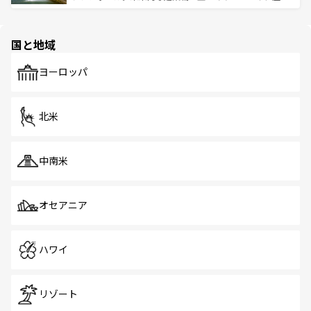
ける。 なお、新着のタイ情報は
コンテンツ一覧
を参照して
そう。 なお、新着の香港情報は
コンテンツ一覧
を参照して
と伝統を感じられるエスニックタウン、多数の緑豊かな公
ほしい。
ほしい。
園や自然保護区など、自然が調和した近代的な景観と文化
の多様性あふれるカラフルな町は、どこを歩いても新しい
国と地域
発見がある。さらに、治安のよさや充実した公共交通機関
も、旅行者にとっては魅力的なポイント。グルメも豊富
で、ホーカーズは地元の風情を楽しめる外せないスポット
ヨーロッパ
だ。訪れる人を飽きさせないシンガポールで、多様な魅力
を体感しよう。 なお、新着のシンガポール情報は
コンテン
ツ一覧
を参照してほしい。
北米
中南米
オセアニア
ハワイ
リゾート