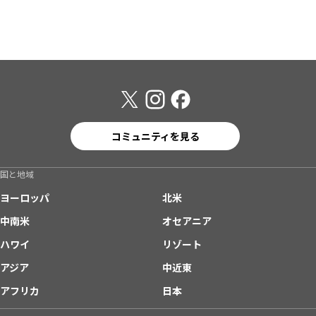
コミュニティを見る
国と地域
ヨーロッパ
北米
中南米
オセアニア
ハワイ
リゾート
アジア
中近東
アフリカ
日本