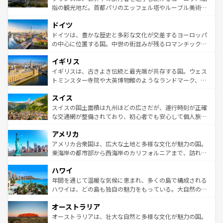
アートに溢れた街角から、地方では古代ローマ遺跡や中世
指の観光地だ。首都パリのエッフェル塔やルーブル美術館
の城塞都市、穏やかなビーチリゾートまで多彩な表情を見
といった象徴的なスポットから、田舎町の古風な美しさま
せる。地方によって風土や気候が異なるスペインはその個
ドイツ
で、幅広い魅力が詰まっている。華麗な宮殿、歴史的な大
性で訪れる人を魅了する。 なお、新着のスペイン情報は
コ
聖堂、美しいビーチ、そして豊かな自然が、訪れる者を心
ドイツは、豊かな歴史と多彩な文化が交差するヨーロッパ
ンテンツ一覧
を参照してほしい。
から魅了する。また、フランスは美食の国としても知ら
の中心に位置する国。中世の街並みが残るロマンチック街
れ、フランス料理はユネスコ無形文化遺産にも登録されて
道から、未来を先取りするようなモダンな都市まで多様な
イギリス
いる。シャンパンの発祥地であるランス、プロヴァンスの
顔を持つこの国は、どこを歩いても飽きることがない。ベ
香り高いラベンダー畑など、多彩な楽しみ方が可能だ。さ
ルリンの文化的活気、バイエルン州のアルプスの絶景、そ
イギリスは、古きよき伝統と最先端が共存する国。ウェス
らに、パリ以外の地域にも魅力が溢れており、どの街角に
してライン川沿いのワイン畑といった風景は必見。ビール
トミンスター寺院や大英博物館のようなランドマーク、歴
も豊かな歴史と文化が息づいている。パリ以外の個性あふ
とソーセージを味わいながら地元の人と過ごす楽しい時間
史ある大学都市、美しい丘陵地帯や牧歌的な風景など、エ
れる地方に足を運ぶとそれぞれで全く異なる文化を体験で
スイス
は、お酒好きな人にはぜひ体験してほしい。 なお、新着の
リアごとに異なる魅力がある。また、優雅なアフタヌーン
きるだろう。 なお、新着のフランス情報は
コンテンツ一覧
ドイツ情報は
コンテンツ一覧
を参照してほしい。
ティー、ビール好きにはたまらない英国パブ、サッカー観
スイスの国土面積は九州ほどの広さだが、運行時刻が正確
を参照してほしい。
戦など、本場だからこそできる体験も豊富。イギリスを旅
な交通網が整備されており、初心者でも安心して個人旅行
して楽しみつくそう。 なお、新着のイギリス情報は
コンテ
を楽しめる。日本同様に時刻表どおりの旅が可能だ。中世
アメリカ
ンツ一覧
を参照してほしい。
の建物がそのまま残る町や、スイスならではのユニークな
博物館もあり、アルプス観光だけでなく町歩きも満喫する
アメリカ合衆国は、広大な土地と多様な文化が魅力の国。
ことができる。国民の所得が高いため物価も高いが、旅行
東海岸の都市部から西海岸のカリフォルニアまで、訪れる
者向けの交通パス提供のサービスもあり、うまく活用すれ
場所ごとに異なる風景と体験が待っている。ニューヨーク
ハワイ
ば市内交通費無料で観光を楽しむこともできる。 なお、新
のような巨大都市は、観光、ショッピング、エンターテイ
着のスイス情報は
コンテンツ一覧
を参照してほしい。
ンメントが詰まった刺激的なスポットだ。一方、アメリカ
年間を通じて温暖な気候に恵まれ、多くの島で構成される
西部には大自然が広がり、グランドキャニオンやイエロー
ハワイは、どの島も独自の魅力をもっている。大自然の神
ストーン国立公園といった絶景が堪能できる。さらに、南
秘を感じたいなら、火山が生み出した壮大な景観を誇るハ
オーストラリア
部のニューオーリンズでは、音楽と美食が融合した独特の
ワイ島は見逃せない。また、定番の観光地といえばオアフ
文化が魅力。旅行者はアメリカの各地域で異なる魅力を楽
島だが、静かな自然を求めるならマウイ島やカウアイ島が
オーストラリアは、壮大な自然と多様な文化が魅力の国。