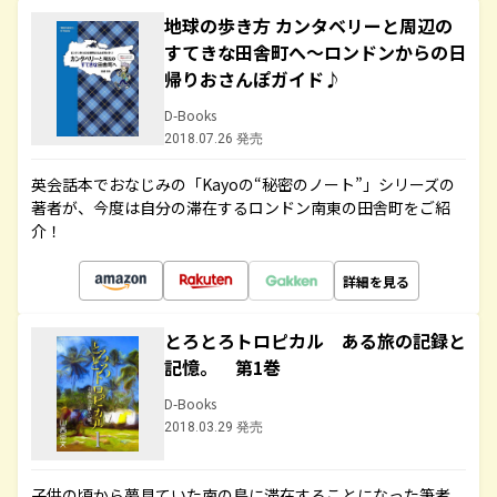
地球の歩き方 カンタベリーと周辺の
すてきな田舎町へ～ロンドンからの日
帰りおさんぽガイド♪
D-Books
2018.07.26 発売
英会話本でおなじみの「Kayoの“秘密のノート”」シリーズの
著者が、今度は自分の滞在するロンドン南東の田舎町をご紹
介！
詳細を見る
とろとろトロピカル ある旅の記録と
記憶。 第1巻
D-Books
2018.03.29 発売
子供の頃から夢見ていた南の島に滞在することになった筆者