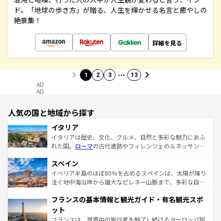
ド。「地球の歩き方」が贈る、人生を輝かせる名言と癒やしの
絶景集！
詳細を見る
…
1
2
3
13
AD
AD
人気の国と地域から探す
イタリア
イタリアは歴史、文化、グルメ、自然と多彩な魅力にあふ
れた国。
ローマ
の古代遺跡やフィレンツェのルネッサンス
美術、ヴェネツィアの運河など、歴史あるスポットはもち
スペイン
ろん、トスカーナの美しい田園風景やアマルフィ海岸の絶
景など、自然景観も見逃せない。観光の合間には、本場の
イベリア半島のほぼ80％を占めるスペインは、太陽が降り
ピザやパスタなど、絶品のイタリア料理を堪能することも
注ぐ地中海沿岸から雄大なピレネー山脈まで、多彩な自然
できる。朝目覚めてから夜眠るまで、すべての瞬間を楽し
と文化が詰まったヨーロッパ屈指の旅行先だ。多様な地域
フランスの基本情報と観光ガイド・有名観光スポ
ませてくれるイタリアで、忘れられない旅をしてみよう！
文化が根付くこの国では、情熱的なフラメンコ、熱気あふ
なお、新着のイタリア情報は
コンテンツ一覧
を参照してほ
れる闘牛、そして美味しいタパスが生活の一部となってい
ット
しい。
る。首都マドリードの洗練された雰囲気や、バルセロナの
フランスは、世界中の旅行者を魅了し続けるヨーロッパ屈