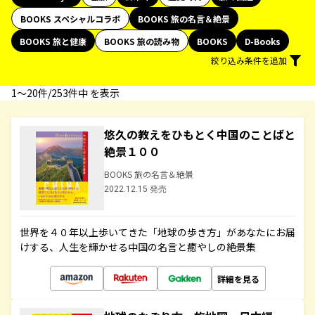
BOOKS スペシャルコラボ
BOOKS 旅の名言＆絶景
BOOKS 旅と健康
BOOKS 旅の読み物
BOOKS
D-Books
絞り込み条件を追加
1〜20件/253件中 を表示
悠久の教えをひもとく中国のことばと
絶景１００
BOOKS 旅の名言＆絶景
2022.12.15 発売
世界を４０年以上歩いてきた「地球の歩き方」があなたにお届
けする、人生を輝かせる中国の名言と癒やしの絶景集
詳細を見る