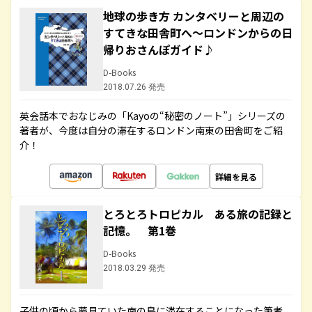
地球の歩き方 カンタベリーと周辺の
すてきな田舎町へ～ロンドンからの日
帰りおさんぽガイド♪
D-Books
2018.07.26 発売
英会話本でおなじみの「Kayoの“秘密のノート”」シリーズの
著者が、今度は自分の滞在するロンドン南東の田舎町をご紹
介！
詳細を見る
とろとろトロピカル ある旅の記録と
記憶。 第1巻
D-Books
2018.03.29 発売
子供の頃から夢見ていた南の島に滞在することになった筆者