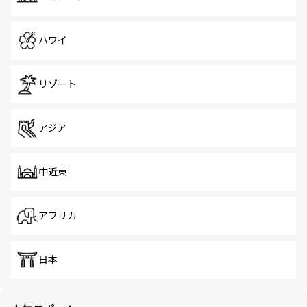
ハワイ
リゾート
アジア
中近東
アフリカ
日本