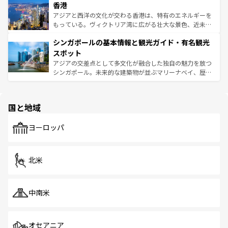
香港
とつ。フォーやバインミー、ベトナムコーヒーなどは、ぜ
の活気が交差している。北部ではチェンマイなどの山岳地
ひ現地で味わいたい。どの地域を訪れてもあたたかい人々
帯で自然と触れ合い、南部ではプーケットやクラビの美し
アジアと西洋の文化が交わる香港は、特有のエネルギーを
が旅行者を迎えてくれるので、きっと忘れられない旅にな
いビーチでリゾート気分を楽しむことができる。タイ料理
もっている。ヴィクトリア湾に広がる壮大な景色、近未来
るはずだ。 なお、新着のベトナム情報は
コンテンツ一覧
を
は世界的に有名で、屋台から高級レストランまで味覚を刺
的なアートスポット、そして歴史と現代が融合した町並
参照してほしい。
シンガポールの基本情報と観光ガイド・有名観光
激する。気候は一年中温暖で、どの季節にも異なる楽しみ
み、どこを訪れても感動するはず。観光スポットが密集し
が待っている。親しみやすいタイの人々、仏教を中心とし
ており、効率よく見どころを回れるのも魅力。息をのむよ
スポット
た文化、そして多様な観光資源が、訪れる旅人を魅了し続
うな絶景から文化的な体験まで、香港を存分に楽しみ尽く
アジアの交差点として多文化が融合した独自の魅力を放つ
ける。 なお、新着のタイ情報は
コンテンツ一覧
を参照して
そう。 なお、新着の香港情報は
コンテンツ一覧
を参照して
シンガポール。未来的な建築物が並ぶマリーナベイ、歴史
ほしい。
ほしい。
と伝統を感じられるエスニックタウン、多数の緑豊かな公
園や自然保護区など、自然が調和した近代的な景観と文化
の多様性あふれるカラフルな町は、どこを歩いても新しい
国と地域
発見がある。さらに、治安のよさや充実した公共交通機関
も、旅行者にとっては魅力的なポイント。グルメも豊富
で、ホーカーズは地元の風情を楽しめる外せないスポット
ヨーロッパ
だ。訪れる人を飽きさせないシンガポールで、多様な魅力
を体感しよう。 なお、新着のシンガポール情報は
コンテン
ツ一覧
を参照してほしい。
北米
中南米
オセアニア