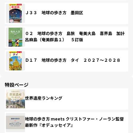
Ｊ３３ 地球の歩き方 墨田区
０２ 地球の歩き方 島旅 奄美大島 喜界島 加計
呂麻島（奄美群島１） ５訂版
Ｄ１７ 地球の歩き方 タイ ２０２７～２０２８
特設ページ
世界遺産ランキング
地球の歩き方 meets クリストファー・ノーラン監督
最新作『オデュッセイア』