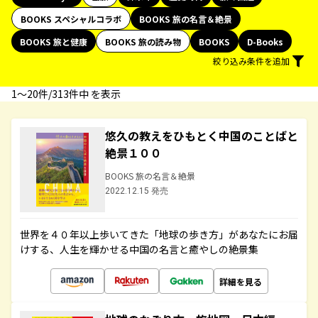
BOOKS スペシャルコラボ
BOOKS 旅の名言＆絶景
BOOKS 旅と健康
BOOKS 旅の読み物
BOOKS
D-Books
絞り込み条件を追加
1〜20件/313件中 を表示
悠久の教えをひもとく中国のことばと
絶景１００
BOOKS 旅の名言＆絶景
2022.12.15 発売
世界を４０年以上歩いてきた「地球の歩き方」があなたにお届
けする、人生を輝かせる中国の名言と癒やしの絶景集
詳細を見る