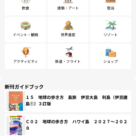
飲食
建築・アート
宿泊
イベント・観戦
世界遺産
リゾート
アクティビティ
鉄道・フライト
ショップ
新刊ガイドブック
１５ 地球の歩き方 島旅 伊豆大島 利島（伊豆諸
島①）３訂版
Ｃ０２ 地球の歩き方 ハワイ島 ２０２７～２０２
８