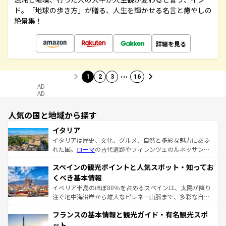
ド。「地球の歩き方」が贈る、人生を輝かせる名言と癒やしの
絶景集！
詳細を見る
…
1
2
3
16
AD
AD
人気の国と地域から探す
イタリア
イタリアは歴史、文化、グルメ、自然と多彩な魅力にあふ
れた国。
ローマ
の古代遺跡やフィレンツェのルネッサンス
美術、ヴェネツィアの運河など、歴史あるスポットはもち
スペインの観光ポイントと人気スポット・知ってお
ろん、トスカーナの美しい田園風景やアマルフィ海岸の絶
景など、自然景観も見逃せない。観光の合間には、本場の
くべき基本情報
ピザやパスタなど、絶品のイタリア料理を堪能することも
イベリア半島のほぼ80％を占めるスペインは、太陽が降り
できる。朝目覚めてから夜眠るまで、すべての瞬間を楽し
注ぐ地中海沿岸から雄大なピレネー山脈まで、多彩な自然
ませてくれるイタリアで、忘れられない旅をしてみよう！
と文化が詰まったヨーロッパ屈指の旅行先だ。多様な地域
なお、新着のイタリア情報は
コンテンツ一覧
を参照してほ
フランスの基本情報と観光ガイド・有名観光スポ
文化が根付くこの国では、情熱的なフラメンコ、熱気あふ
しい。
れる闘牛、そして美味しいタパスが生活の一部となってい
ット