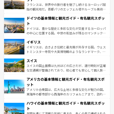
る。首都マドリードの洗練された雰囲気や、バルセロナの
フランスは、世界中の旅行者を魅了し続けるヨーロッパ屈
アートに溢れた街角から、地方では古代ローマ遺跡や中世
指の観光地だ。首都パリのエッフェル塔やルーブル美術館
の城塞都市、穏やかなビーチリゾートまで多彩な表情を見
といった象徴的なスポットから、田舎町の古風な美しさま
せる。地方によって風土や気候が異なるスペインはその個
ドイツの基本情報と観光ガイド・有名観光スポッ
で、幅広い魅力が詰まっている。華麗な宮殿、歴史的な大
性で訪れる人を魅了する。 なお、新着のスペイン情報は
コ
聖堂、美しいビーチ、そして豊かな自然が、訪れる者を心
ト
ンテンツ一覧
を参照してほしい。
から魅了する。また、フランスは美食の国としても知ら
ドイツは、豊かな歴史と多彩な文化が交差するヨーロッパ
れ、フランス料理はユネスコ無形文化遺産にも登録されて
の中心に位置する国。中世の街並みが残るロマンチック街
いる。シャンパンの発祥地であるランス、プロヴァンスの
道から、未来を先取りするようなモダンな都市まで多様な
香り高いラベンダー畑など、多彩な楽しみ方が可能だ。さ
イギリス
顔を持つこの国は、どこを歩いても飽きることがない。ベ
らに、パリ以外の地域にも魅力が溢れており、どの街角に
ルリンの文化的活気、バイエルン州のアルプスの絶景、そ
イギリスは、古きよき伝統と最先端が共存する国。ウェス
も豊かな歴史と文化が息づいている。パリ以外の個性あふ
してライン川沿いのワイン畑といった風景は必見。ビール
トミンスター寺院や大英博物館のようなランドマーク、歴
れる地方に足を運ぶとそれぞれで全く異なる文化を体験で
とソーセージを味わいながら地元の人と過ごす楽しい時間
史ある大学都市、美しい丘陵地帯や牧歌的な風景など、エ
きるだろう。 なお、新着のフランス情報は
コンテンツ一覧
スイス
は、お酒好きな人にはぜひ体験してほしい。 なお、新着の
リアごとに異なる魅力がある。また、優雅なアフタヌーン
を参照してほしい。
ドイツ情報は
コンテンツ一覧
を参照してほしい。
ティー、ビール好きにはたまらない英国パブ、サッカー観
スイスの国土面積は九州ほどの広さだが、運行時刻が正確
戦など、本場だからこそできる体験も豊富。イギリスを旅
な交通網が整備されており、初心者でも安心して個人旅行
して楽しみつくそう。 なお、新着のイギリス情報は
コンテ
を楽しめる。日本同様に時刻表どおりの旅が可能だ。中世
アメリカの基本情報と観光ガイド・有名観光スポ
ンツ一覧
を参照してほしい。
の建物がそのまま残る町や、スイスならではのユニークな
博物館もあり、アルプス観光だけでなく町歩きも満喫する
ット
ことができる。国民の所得が高いため物価も高いが、旅行
アメリカ合衆国は、広大な土地と多様な文化が魅力の国。
者向けの交通パス提供のサービスもあり、うまく活用すれ
東海岸の都市部から西海岸のカリフォルニアまで、訪れる
ば市内交通費無料で観光を楽しむこともできる。 なお、新
場所ごとに異なる風景と体験が待っている。ニューヨーク
着のスイス情報は
コンテンツ一覧
を参照してほしい。
ハワイの基本情報と観光ガイド・有名観光スポッ
のような巨大都市は、観光、ショッピング、エンターテイ
ンメントが詰まった刺激的なスポットだ。一方、アメリカ
ト
西部には大自然が広がり、グランドキャニオンやイエロー
年間を通じて温暖な気候に恵まれ、多くの島で構成される