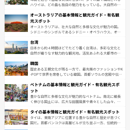
ストーン国立公園といった絶景が堪能できる。さらに、南
ハワイは、どの島も独自の魅力をもっている。大自然の神
部のニューオーリンズでは、音楽と美食が融合した独特の
秘を感じたいなら、火山が生み出した壮大な景観を誇るハ
文化が魅力。旅行者はアメリカの各地域で異なる魅力を楽
オーストラリアの基本情報と観光ガイド・有名観
ワイ島は見逃せない。また、定番の観光地といえばオアフ
しみながら、その多様性と豊かな歴史を感じることができ
島だが、静かな自然を求めるならマウイ島やカウアイ島が
光スポット
るだろう。車でのロードトリップや列車の旅も、アメリカ
おすすめ。エメラルドグリーンに輝く海をはじめ、豊かな
オーストラリアは、壮大な自然と多様な文化が魅力の国。
ならではの贅沢な旅のスタイルだ。 なお、新着のアメリカ
文化や歴史が息づいている。「アロハスピリット」と呼ば
シドニーのシンボルであるシドニー・オペラハウス、オー
情報は
コンテンツ一覧
を参照してほしい。
れるおもてなしの心で訪れる人々を迎えてくれるハワイの
ストラリア東海岸北部に広がる大サンゴ礁地帯グレートバ
人々、おいしいローカルフードやハワイアンミュージッ
台湾
リアリーフや大陸中央部にそびえるウルル（エアーズロッ
ク、伝統的なフラダンスなど、すべてがハワイの魅力を彩
ク）、タスマニアの美しい原生林やケアンズの熱帯雨林な
日本から約４時間ほどでたどり着く台湾は、多彩な文化と
っている。訪れるたびに新しい発見と感動が待っているハ
ど、見どころがたくさん。また、カフェやワイン、オージ
自然が織りなす魅力的な観光地。活気あふれる大都市の台
ワイを、存分に味わってほしい。 なお、新着のハワイ情報
ービーフなどの食文化も豊かで、美味しいものであふれて
北やノスタルジックな町並みが人気な九份（ジォウフェ
は
コンテンツ一覧
を参照してほしい。
韓国
いる。アクティビティも充実しており、サーフィンやダイ
ン）、静ひつな山岳地帯である台湾東部など、都市の喧騒
ビング、ハイキングなど、アウトドア好きにはたまらな
と山間の静けさが共存しており、訪れる人に新しい発見と
歴史ある王朝文化が残る一方で、最先端のファッションやK
い。オーストラリアの多彩な魅力を存分に味わいつくそ
驚きをもたらしてくれる。また、奥深い台湾の食文化も魅
-POPで世界を席巻している韓国。首都ソウルの宮殿や伝統
う。 なお、新着のオーストラリア情報は
コンテンツ一覧
を
力で、夜市などの屋台グルメから高級料理、ヘルシーで美
家屋が並ぶエリアでは韓国の歴史と文化に浸ることがで
参照してほしい。
ベトナムの基本情報と観光ガイド・有名観光スポ
容にもいいと評判のスイーツなど、バラエティ豊かな料理
き、地方に足を延ばせば四季折々の自然美を楽しむことが
が味わえる。 なお、新着の台湾情報は
コンテンツ一覧
を参
できる。そして、キムチや焼肉、絶品のストリートフード
ット
照してほしい。
まで、さまざまな韓国料理が待っている。夜には、韓国な
豊かな自然と多様な文化が魅力的なベトナム。南北に細長
らではのナイトライフも堪能できる。あたたかいホスピタ
く伸びる国土には、広大な田園風景や青々とした山々、世
リティに包まれながら、韓国の多彩な魅力を心ゆくまで味
界遺産に登録された壮大な自然景観が点在し、都市部では
わってみてほしい。 なお、新着の韓国情報は
コンテンツ一
タイの基本情報と観光ガイド・有名観光スポット
急速な発展と共に伝統が息づく。ハノイの古い町並みやホ
覧
を参照してほしい。
ーチミン市のフランス統治時代の建物も、独特の雰囲気を
タイは、東南アジアに位置する豊かな自然と歴史が息づく
醸し出している。また、バラエティの豊かさとおいしさで
国だ。首都バンコクは高層ビルが立ち並ぶ一方、伝統的な
世界中の食通を魅了してやまないベトナム料理も魅力のひ
寺院や市場がいたるところに点在し、古きよき文化と現代