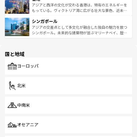
ひ現地で味わいたい。どの地域を訪れてもあたたかい人々
帯で自然と触れ合い、南部ではプーケットやクラビの美し
アジアと西洋の文化が交わる香港は、特有のエネルギーを
が旅行者を迎えてくれるので、きっと忘れられない旅にな
いビーチでリゾート気分を楽しむことができる。タイ料理
もっている。ヴィクトリア湾に広がる壮大な景色、近未来
るはずだ。 なお、新着のベトナム情報は
コンテンツ一覧
を
は世界的に有名で、屋台から高級レストランまで味覚を刺
的なアートスポット、そして歴史と現代が融合した町並
参照してほしい。
シンガポール
激する。気候は一年中温暖で、どの季節にも異なる楽しみ
み、どこを訪れても感動するはず。観光スポットが密集し
が待っている。親しみやすいタイの人々、仏教を中心とし
ており、効率よく見どころを回れるのも魅力。息をのむよ
アジアの交差点として多文化が融合した独自の魅力を放つ
た文化、そして多様な観光資源が、訪れる旅人を魅了し続
うな絶景から文化的な体験まで、香港を存分に楽しみ尽く
シンガポール。未来的な建築物が並ぶマリーナベイ、歴史
ける。 なお、新着のタイ情報は
コンテンツ一覧
を参照して
そう。 なお、新着の香港情報は
コンテンツ一覧
を参照して
と伝統を感じられるエスニックタウン、多数の緑豊かな公
ほしい。
ほしい。
園や自然保護区など、自然が調和した近代的な景観と文化
の多様性あふれるカラフルな町は、どこを歩いても新しい
国と地域
発見がある。さらに、治安のよさや充実した公共交通機関
も、旅行者にとっては魅力的なポイント。グルメも豊富
で、ホーカーズは地元の風情を楽しめる外せないスポット
ヨーロッパ
だ。訪れる人を飽きさせないシンガポールで、多様な魅力
を体感しよう。 なお、新着のシンガポール情報は
コンテン
ツ一覧
を参照してほしい。
北米
中南米
オセアニア