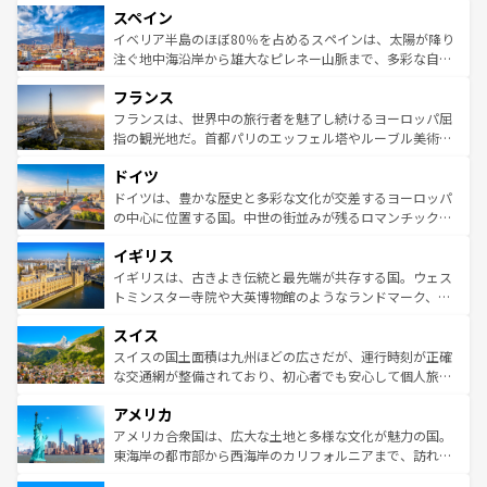
スペイン
ろん、トスカーナの美しい田園風景やアマルフィ海岸の絶
景など、自然景観も見逃せない。観光の合間には、本場の
イベリア半島のほぼ80％を占めるスペインは、太陽が降り
ピザやパスタなど、絶品のイタリア料理を堪能することも
注ぐ地中海沿岸から雄大なピレネー山脈まで、多彩な自然
できる。朝目覚めてから夜眠るまで、すべての瞬間を楽し
と文化が詰まったヨーロッパ屈指の旅行先だ。多様な地域
フランス
ませてくれるイタリアで、忘れられない旅をしてみよう！
文化が根付くこの国では、情熱的なフラメンコ、熱気あふ
なお、新着のイタリア情報は
コンテンツ一覧
を参照してほ
れる闘牛、そして美味しいタパスが生活の一部となってい
フランスは、世界中の旅行者を魅了し続けるヨーロッパ屈
しい。
る。首都マドリードの洗練された雰囲気や、バルセロナの
指の観光地だ。首都パリのエッフェル塔やルーブル美術館
アートに溢れた街角から、地方では古代ローマ遺跡や中世
といった象徴的なスポットから、田舎町の古風な美しさま
ドイツ
の城塞都市、穏やかなビーチリゾートまで多彩な表情を見
で、幅広い魅力が詰まっている。華麗な宮殿、歴史的な大
せる。地方によって風土や気候が異なるスペインはその個
聖堂、美しいビーチ、そして豊かな自然が、訪れる者を心
ドイツは、豊かな歴史と多彩な文化が交差するヨーロッパ
性で訪れる人を魅了する。 なお、新着のスペイン情報は
コ
から魅了する。また、フランスは美食の国としても知ら
の中心に位置する国。中世の街並みが残るロマンチック街
ンテンツ一覧
を参照してほしい。
れ、フランス料理はユネスコ無形文化遺産にも登録されて
道から、未来を先取りするようなモダンな都市まで多様な
イギリス
いる。シャンパンの発祥地であるランス、プロヴァンスの
顔を持つこの国は、どこを歩いても飽きることがない。ベ
香り高いラベンダー畑など、多彩な楽しみ方が可能だ。さ
ルリンの文化的活気、バイエルン州のアルプスの絶景、そ
イギリスは、古きよき伝統と最先端が共存する国。ウェス
らに、パリ以外の地域にも魅力が溢れており、どの街角に
してライン川沿いのワイン畑といった風景は必見。ビール
トミンスター寺院や大英博物館のようなランドマーク、歴
も豊かな歴史と文化が息づいている。パリ以外の個性あふ
とソーセージを味わいながら地元の人と過ごす楽しい時間
史ある大学都市、美しい丘陵地帯や牧歌的な風景など、エ
れる地方に足を運ぶとそれぞれで全く異なる文化を体験で
スイス
は、お酒好きな人にはぜひ体験してほしい。 なお、新着の
リアごとに異なる魅力がある。また、優雅なアフタヌーン
きるだろう。 なお、新着のフランス情報は
コンテンツ一覧
ドイツ情報は
コンテンツ一覧
を参照してほしい。
ティー、ビール好きにはたまらない英国パブ、サッカー観
スイスの国土面積は九州ほどの広さだが、運行時刻が正確
を参照してほしい。
戦など、本場だからこそできる体験も豊富。イギリスを旅
な交通網が整備されており、初心者でも安心して個人旅行
して楽しみつくそう。 なお、新着のイギリス情報は
コンテ
を楽しめる。日本同様に時刻表どおりの旅が可能だ。中世
アメリカ
ンツ一覧
を参照してほしい。
の建物がそのまま残る町や、スイスならではのユニークな
博物館もあり、アルプス観光だけでなく町歩きも満喫する
アメリカ合衆国は、広大な土地と多様な文化が魅力の国。
ことができる。国民の所得が高いため物価も高いが、旅行
東海岸の都市部から西海岸のカリフォルニアまで、訪れる
者向けの交通パス提供のサービスもあり、うまく活用すれ
場所ごとに異なる風景と体験が待っている。ニューヨーク