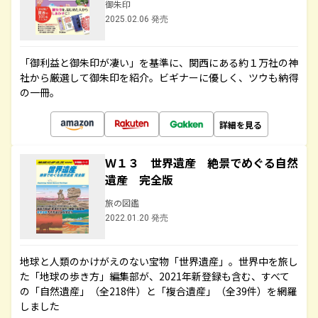
御朱印
2025.02.06 発売
「御利益と御朱印が凄い」を基準に、関西にある約１万社の神
社から厳選して御朱印を紹介。ビギナーに優しく、ツウも納得
の一冊。
詳細を見る
Ｗ１３ 世界遺産 絶景でめぐる自然
遺産 完全版
旅の図鑑
2022.01.20 発売
地球と人類のかけがえのない宝物「世界遺産」。世界中を旅し
た「地球の歩き方」編集部が、2021年新登録も含む、すべて
の「自然遺産」（全218件）と「複合遺産」（全39件）を網羅
しました