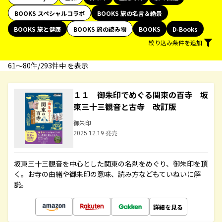
BOOKS スペシャルコラボ
BOOKS 旅の名言＆絶景
BOOKS 旅と健康
BOOKS 旅の読み物
BOOKS
D-Books
絞り込み条件を追加
61〜80件/293件中 を表示
１１ 御朱印でめぐる関東の百寺 坂
東三十三観音と古寺 改訂版
御朱印
2025.12.19 発売
坂東三十三観音を中心とした関東の名刹をめぐり、御朱印を頂
く。お寺の由緒や御朱印の意味、読み方などもていねいに解
説。
詳細を見る