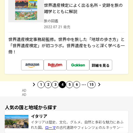
世界遺産検定によく出る名所・史跡を旅の
雑学とともに解説
旅の図鑑
2022.07.21 発売
世界遺産検定事務局監修。世界中を旅した「地球の歩き方」と
「世界遺産検定」が初コラボ。世界遺産をもっと深く学べる一
冊！
詳細を見る
…
1
2
3
4
5
6
15
AD
AD
人気の国と地域から探す
イタリア
イタリアは歴史、文化、グルメ、自然と多彩な魅力にあふ
れた国。
ローマ
の古代遺跡やフィレンツェのルネッサンス
美術、ヴェネツィアの運河など、歴史あるスポットはもち