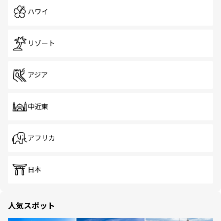
ハワイ
リゾート
アジア
中近東
アフリカ
日本
人気スポット