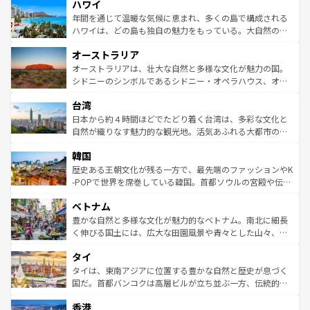
ハワイ
ば市内交通費無料で観光を楽しむこともできる。 なお、新
のような巨大都市は、観光、ショッピング、エンターテイ
着のスイス情報は
コンテンツ一覧
を参照してほしい。
ンメントが詰まった刺激的なスポットだ。一方、アメリカ
年間を通じて温暖な気候に恵まれ、多くの島で構成される
西部には大自然が広がり、グランドキャニオンやイエロー
ハワイは、どの島も独自の魅力をもっている。大自然の神
ストーン国立公園といった絶景が堪能できる。さらに、南
秘を感じたいなら、火山が生み出した壮大な景観を誇るハ
オーストラリア
部のニューオーリンズでは、音楽と美食が融合した独特の
ワイ島は見逃せない。また、定番の観光地といえばオアフ
文化が魅力。旅行者はアメリカの各地域で異なる魅力を楽
島だが、静かな自然を求めるならマウイ島やカウアイ島が
オーストラリアは、壮大な自然と多様な文化が魅力の国。
しみながら、その多様性と豊かな歴史を感じることができ
おすすめ。エメラルドグリーンに輝く海をはじめ、豊かな
シドニーのシンボルであるシドニー・オペラハウス、オー
るだろう。車でのロードトリップや列車の旅も、アメリカ
文化や歴史が息づいている。「アロハスピリット」と呼ば
ストラリア東海岸北部に広がる大サンゴ礁地帯グレートバ
ならではの贅沢な旅のスタイルだ。 なお、新着のアメリカ
台湾
れるおもてなしの心で訪れる人々を迎えてくれるハワイの
リアリーフや大陸中央部にそびえるウルル（エアーズロッ
情報は
コンテンツ一覧
を参照してほしい。
人々、おいしいローカルフードやハワイアンミュージッ
ク）、タスマニアの美しい原生林やケアンズの熱帯雨林な
日本から約４時間ほどでたどり着く台湾は、多彩な文化と
ク、伝統的なフラダンスなど、すべてがハワイの魅力を彩
ど、見どころがたくさん。また、カフェやワイン、オージ
自然が織りなす魅力的な観光地。活気あふれる大都市の台
っている。訪れるたびに新しい発見と感動が待っているハ
ービーフなどの食文化も豊かで、美味しいものであふれて
北やノスタルジックな町並みが人気な九份（ジォウフェ
ワイを、存分に味わってほしい。 なお、新着のハワイ情報
韓国
いる。アクティビティも充実しており、サーフィンやダイ
ン）、静ひつな山岳地帯である台湾東部など、都市の喧騒
は
コンテンツ一覧
を参照してほしい。
ビング、ハイキングなど、アウトドア好きにはたまらな
と山間の静けさが共存しており、訪れる人に新しい発見と
歴史ある王朝文化が残る一方で、最先端のファッションやK
い。オーストラリアの多彩な魅力を存分に味わいつくそ
驚きをもたらしてくれる。また、奥深い台湾の食文化も魅
-POPで世界を席巻している韓国。首都ソウルの宮殿や伝統
う。 なお、新着のオーストラリア情報は
コンテンツ一覧
を
力で、夜市などの屋台グルメから高級料理、ヘルシーで美
家屋が並ぶエリアでは韓国の歴史と文化に浸ることがで
参照してほしい。
ベトナム
容にもいいと評判のスイーツなど、バラエティ豊かな料理
き、地方に足を延ばせば四季折々の自然美を楽しむことが
が味わえる。 なお、新着の台湾情報は
コンテンツ一覧
を参
できる。そして、キムチや焼肉、絶品のストリートフード
豊かな自然と多様な文化が魅力的なベトナム。南北に細長
照してほしい。
まで、さまざまな韓国料理が待っている。夜には、韓国な
く伸びる国土には、広大な田園風景や青々とした山々、世
らではのナイトライフも堪能できる。あたたかいホスピタ
界遺産に登録された壮大な自然景観が点在し、都市部では
タイ
リティに包まれながら、韓国の多彩な魅力を心ゆくまで味
急速な発展と共に伝統が息づく。ハノイの古い町並みやホ
わってみてほしい。 なお、新着の韓国情報は
コンテンツ一
ーチミン市のフランス統治時代の建物も、独特の雰囲気を
タイは、東南アジアに位置する豊かな自然と歴史が息づく
覧
を参照してほしい。
醸し出している。また、バラエティの豊かさとおいしさで
国だ。首都バンコクは高層ビルが立ち並ぶ一方、伝統的な
世界中の食通を魅了してやまないベトナム料理も魅力のひ
寺院や市場がいたるところに点在し、古きよき文化と現代
香港
とつ。フォーやバインミー、ベトナムコーヒーなどは、ぜ
の活気が交差している。北部ではチェンマイなどの山岳地