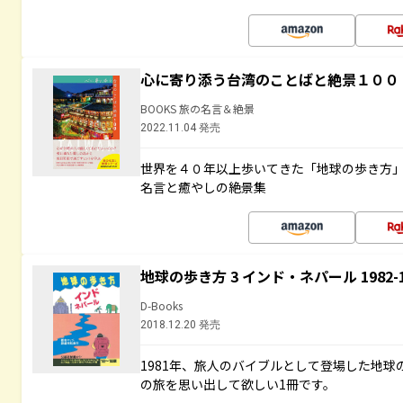
心に寄り添う台湾のことばと絶景１００
BOOKS 旅の名言＆絶景
2022.11.04 発売
世界を４０年以上歩いてきた「地球の歩き方
名言と癒やしの絶景集
地球の歩き方 3 インド・ネパール 1982
D-Books
2018.12.20 発売
1981年、旅人のバイブルとして登場した地
の旅を思い出して欲しい1冊です。