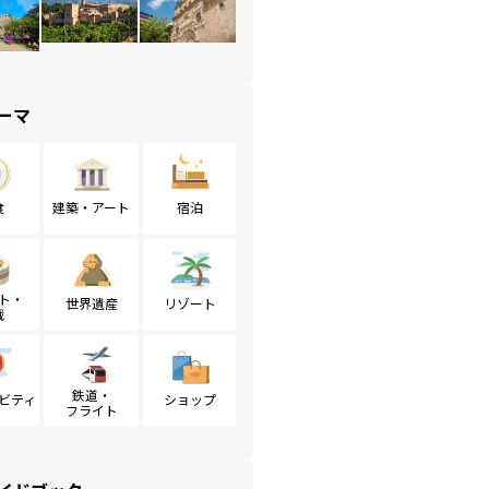
ーマ
食
建築・アート
宿泊
ト・
世界遺産
リゾート
戦
鉄道・
ビティ
ショップ
フライト