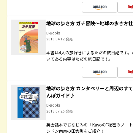
地球の歩き方 ガチ冒険～地球の歩き方
D-Books
2018.04.12 発売
本書は4人の旅好きによるただの旅日記です。
いてある内容はただの旅日記です。
地球の歩き方 カンタベリーと周辺のす
んぽガイド♪
D-Books
2018.07.26 発売
英会話本でおなじみの「Kayoの“秘密のノー
ンドン南東の田舎町をご紹介！