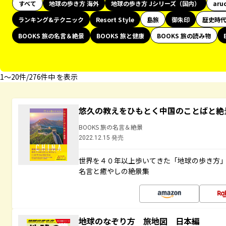
すべて
地球の歩き方 海外
地球の歩き方 Jシリーズ（国内）
aru
ランキング&テクニック
Resort Style
島旅
御朱印
歴史時
BOOKS 旅の名言＆絶景
BOOKS 旅と健康
BOOKS 旅の読み物
1〜20件/276件中 を表示
悠久の教えをひもとく中国のことばと絶
BOOKS 旅の名言＆絶景
2022.12.15 発売
世界を４０年以上歩いてきた「地球の歩き方
名言と癒やしの絶景集
地球のなぞり方 旅地図 日本編