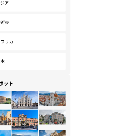
アジア
中近東
アフリカ
日本
ポット