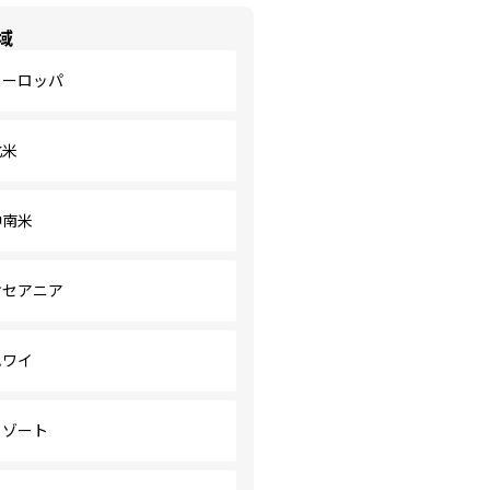
域
ヨーロッパ
北米
中南米
オセアニア
ハワイ
リゾート