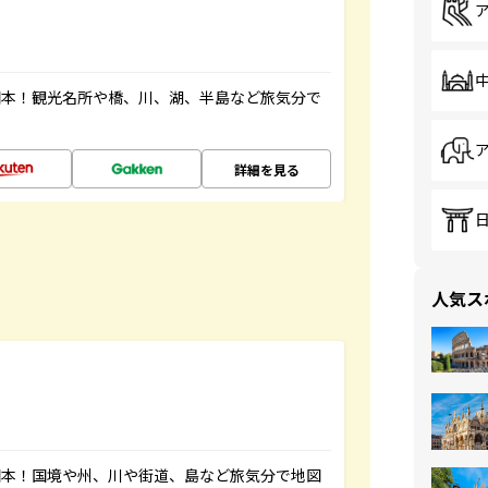
図本！観光名所や橋、川、湖、半島など旅気分で
詳細を見る
人気ス
図本！国境や州、川や街道、島など旅気分で地図