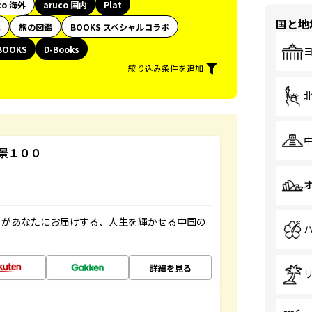
co 海外
aruco 国内
Plat
国と地
代
旅の図鑑
BOOKS スペシャルコラボ
BOOKS
D-Books
絞り込み条件を追加
景１００
」があなたにお届けする、人生を輝かせる中国の
詳細を見る