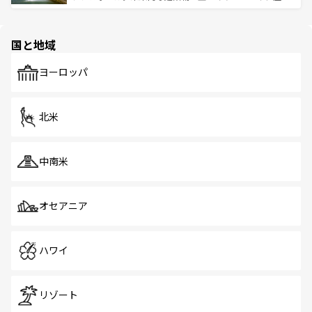
ける。 なお、新着のタイ情報は
コンテンツ一覧
を参照して
そう。 なお、新着の香港情報は
コンテンツ一覧
を参照して
と伝統を感じられるエスニックタウン、多数の緑豊かな公
ほしい。
ほしい。
園や自然保護区など、自然が調和した近代的な景観と文化
の多様性あふれるカラフルな町は、どこを歩いても新しい
国と地域
発見がある。さらに、治安のよさや充実した公共交通機関
も、旅行者にとっては魅力的なポイント。グルメも豊富
で、ホーカーズは地元の風情を楽しめる外せないスポット
ヨーロッパ
だ。訪れる人を飽きさせないシンガポールで、多様な魅力
を体感しよう。 なお、新着のシンガポール情報は
コンテン
ツ一覧
を参照してほしい。
北米
中南米
オセアニア
ハワイ
リゾート