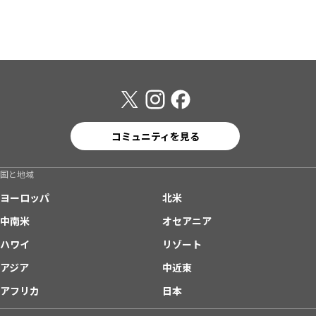
コミュニティを見る
国と地域
ヨーロッパ
北米
中南米
オセアニア
ハワイ
リゾート
アジア
中近東
アフリカ
日本