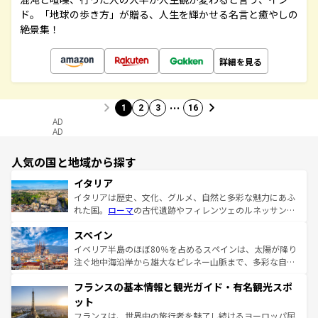
ド。「地球の歩き方」が贈る、人生を輝かせる名言と癒やしの
絶景集！
詳細を見る
…
1
2
3
16
AD
AD
人気の国と地域から探す
イタリア
イタリアは歴史、文化、グルメ、自然と多彩な魅力にあふ
れた国。
ローマ
の古代遺跡やフィレンツェのルネッサンス
美術、ヴェネツィアの運河など、歴史あるスポットはもち
スペイン
ろん、トスカーナの美しい田園風景やアマルフィ海岸の絶
景など、自然景観も見逃せない。観光の合間には、本場の
イベリア半島のほぼ80％を占めるスペインは、太陽が降り
ピザやパスタなど、絶品のイタリア料理を堪能することも
注ぐ地中海沿岸から雄大なピレネー山脈まで、多彩な自然
できる。朝目覚めてから夜眠るまで、すべての瞬間を楽し
と文化が詰まったヨーロッパ屈指の旅行先だ。多様な地域
フランスの基本情報と観光ガイド・有名観光スポ
ませてくれるイタリアで、忘れられない旅をしてみよう！
文化が根付くこの国では、情熱的なフラメンコ、熱気あふ
なお、新着のイタリア情報は
コンテンツ一覧
を参照してほ
れる闘牛、そして美味しいタパスが生活の一部となってい
ット
しい。
る。首都マドリードの洗練された雰囲気や、バルセロナの
フランスは、世界中の旅行者を魅了し続けるヨーロッパ屈