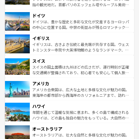
アートに溢れた街角から、地方では古代ローマ遺跡や中世
指の観光地だ。首都パリのエッフェル塔やルーブル美術館
の城塞都市、穏やかなビーチリゾートまで多彩な表情を見
といった象徴的なスポットから、田舎町の古風な美しさま
せる。地方によって風土や気候が異なるスペインはその個
ドイツ
で、幅広い魅力が詰まっている。華麗な宮殿、歴史的な大
性で訪れる人を魅了する。 なお、新着のスペイン情報は
コ
聖堂、美しいビーチ、そして豊かな自然が、訪れる者を心
ドイツは、豊かな歴史と多彩な文化が交差するヨーロッパ
ンテンツ一覧
を参照してほしい。
から魅了する。また、フランスは美食の国としても知ら
の中心に位置する国。中世の街並みが残るロマンチック街
れ、フランス料理はユネスコ無形文化遺産にも登録されて
道から、未来を先取りするようなモダンな都市まで多様な
イギリス
いる。シャンパンの発祥地であるランス、プロヴァンスの
顔を持つこの国は、どこを歩いても飽きることがない。ベ
香り高いラベンダー畑など、多彩な楽しみ方が可能だ。さ
ルリンの文化的活気、バイエルン州のアルプスの絶景、そ
イギリスは、古きよき伝統と最先端が共存する国。ウェス
らに、パリ以外の地域にも魅力が溢れており、どの街角に
してライン川沿いのワイン畑といった風景は必見。ビール
トミンスター寺院や大英博物館のようなランドマーク、歴
も豊かな歴史と文化が息づいている。パリ以外の個性あふ
とソーセージを味わいながら地元の人と過ごす楽しい時間
史ある大学都市、美しい丘陵地帯や牧歌的な風景など、エ
れる地方に足を運ぶとそれぞれで全く異なる文化を体験で
スイス
は、お酒好きな人にはぜひ体験してほしい。 なお、新着の
リアごとに異なる魅力がある。また、優雅なアフタヌーン
きるだろう。 なお、新着のフランス情報は
コンテンツ一覧
ドイツ情報は
コンテンツ一覧
を参照してほしい。
ティー、ビール好きにはたまらない英国パブ、サッカー観
スイスの国土面積は九州ほどの広さだが、運行時刻が正確
を参照してほしい。
戦など、本場だからこそできる体験も豊富。イギリスを旅
な交通網が整備されており、初心者でも安心して個人旅行
して楽しみつくそう。 なお、新着のイギリス情報は
コンテ
を楽しめる。日本同様に時刻表どおりの旅が可能だ。中世
アメリカ
ンツ一覧
を参照してほしい。
の建物がそのまま残る町や、スイスならではのユニークな
博物館もあり、アルプス観光だけでなく町歩きも満喫する
アメリカ合衆国は、広大な土地と多様な文化が魅力の国。
ことができる。国民の所得が高いため物価も高いが、旅行
東海岸の都市部から西海岸のカリフォルニアまで、訪れる
者向けの交通パス提供のサービスもあり、うまく活用すれ
場所ごとに異なる風景と体験が待っている。ニューヨーク
ハワイ
ば市内交通費無料で観光を楽しむこともできる。 なお、新
のような巨大都市は、観光、ショッピング、エンターテイ
着のスイス情報は
コンテンツ一覧
を参照してほしい。
ンメントが詰まった刺激的なスポットだ。一方、アメリカ
年間を通じて温暖な気候に恵まれ、多くの島で構成される
西部には大自然が広がり、グランドキャニオンやイエロー
ハワイは、どの島も独自の魅力をもっている。大自然の神
ストーン国立公園といった絶景が堪能できる。さらに、南
秘を感じたいなら、火山が生み出した壮大な景観を誇るハ
オーストラリア
部のニューオーリンズでは、音楽と美食が融合した独特の
ワイ島は見逃せない。また、定番の観光地といえばオアフ
文化が魅力。旅行者はアメリカの各地域で異なる魅力を楽
島だが、静かな自然を求めるならマウイ島やカウアイ島が
オーストラリアは、壮大な自然と多様な文化が魅力の国。