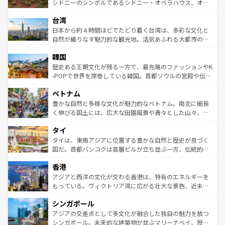
しみながら、その多様性と豊かな歴史を感じることができ
おすすめ。エメラルドグリーンに輝く海をはじめ、豊かな
シドニーのシンボルであるシドニー・オペラハウス、オー
るだろう。車でのロードトリップや列車の旅も、アメリカ
文化や歴史が息づいている。「アロハスピリット」と呼ば
ストラリア東海岸北部に広がる大サンゴ礁地帯グレートバ
ならではの贅沢な旅のスタイルだ。 なお、新着のアメリカ
台湾
れるおもてなしの心で訪れる人々を迎えてくれるハワイの
リアリーフや大陸中央部にそびえるウルル（エアーズロッ
情報は
コンテンツ一覧
を参照してほしい。
人々、おいしいローカルフードやハワイアンミュージッ
ク）、タスマニアの美しい原生林やケアンズの熱帯雨林な
日本から約４時間ほどでたどり着く台湾は、多彩な文化と
ク、伝統的なフラダンスなど、すべてがハワイの魅力を彩
ど、見どころがたくさん。また、カフェやワイン、オージ
自然が織りなす魅力的な観光地。活気あふれる大都市の台
っている。訪れるたびに新しい発見と感動が待っているハ
ービーフなどの食文化も豊かで、美味しいものであふれて
北やノスタルジックな町並みが人気な九份（ジォウフェ
ワイを、存分に味わってほしい。 なお、新着のハワイ情報
韓国
いる。アクティビティも充実しており、サーフィンやダイ
ン）、静ひつな山岳地帯である台湾東部など、都市の喧騒
は
コンテンツ一覧
を参照してほしい。
ビング、ハイキングなど、アウトドア好きにはたまらな
と山間の静けさが共存しており、訪れる人に新しい発見と
歴史ある王朝文化が残る一方で、最先端のファッションやK
い。オーストラリアの多彩な魅力を存分に味わいつくそ
驚きをもたらしてくれる。また、奥深い台湾の食文化も魅
-POPで世界を席巻している韓国。首都ソウルの宮殿や伝統
う。 なお、新着のオーストラリア情報は
コンテンツ一覧
を
力で、夜市などの屋台グルメから高級料理、ヘルシーで美
家屋が並ぶエリアでは韓国の歴史と文化に浸ることがで
参照してほしい。
ベトナム
容にもいいと評判のスイーツなど、バラエティ豊かな料理
き、地方に足を延ばせば四季折々の自然美を楽しむことが
が味わえる。 なお、新着の台湾情報は
コンテンツ一覧
を参
できる。そして、キムチや焼肉、絶品のストリートフード
豊かな自然と多様な文化が魅力的なベトナム。南北に細長
照してほしい。
まで、さまざまな韓国料理が待っている。夜には、韓国な
く伸びる国土には、広大な田園風景や青々とした山々、世
らではのナイトライフも堪能できる。あたたかいホスピタ
界遺産に登録された壮大な自然景観が点在し、都市部では
タイ
リティに包まれながら、韓国の多彩な魅力を心ゆくまで味
急速な発展と共に伝統が息づく。ハノイの古い町並みやホ
わってみてほしい。 なお、新着の韓国情報は
コンテンツ一
ーチミン市のフランス統治時代の建物も、独特の雰囲気を
タイは、東南アジアに位置する豊かな自然と歴史が息づく
覧
を参照してほしい。
醸し出している。また、バラエティの豊かさとおいしさで
国だ。首都バンコクは高層ビルが立ち並ぶ一方、伝統的な
世界中の食通を魅了してやまないベトナム料理も魅力のひ
寺院や市場がいたるところに点在し、古きよき文化と現代
香港
とつ。フォーやバインミー、ベトナムコーヒーなどは、ぜ
の活気が交差している。北部ではチェンマイなどの山岳地
ひ現地で味わいたい。どの地域を訪れてもあたたかい人々
帯で自然と触れ合い、南部ではプーケットやクラビの美し
アジアと西洋の文化が交わる香港は、特有のエネルギーを
が旅行者を迎えてくれるので、きっと忘れられない旅にな
いビーチでリゾート気分を楽しむことができる。タイ料理
もっている。ヴィクトリア湾に広がる壮大な景色、近未来
るはずだ。 なお、新着のベトナム情報は
コンテンツ一覧
を
は世界的に有名で、屋台から高級レストランまで味覚を刺
的なアートスポット、そして歴史と現代が融合した町並
参照してほしい。
シンガポール
激する。気候は一年中温暖で、どの季節にも異なる楽しみ
み、どこを訪れても感動するはず。観光スポットが密集し
が待っている。親しみやすいタイの人々、仏教を中心とし
ており、効率よく見どころを回れるのも魅力。息をのむよ
アジアの交差点として多文化が融合した独自の魅力を放つ
た文化、そして多様な観光資源が、訪れる旅人を魅了し続
うな絶景から文化的な体験まで、香港を存分に楽しみ尽く
シンガポール。未来的な建築物が並ぶマリーナベイ、歴史