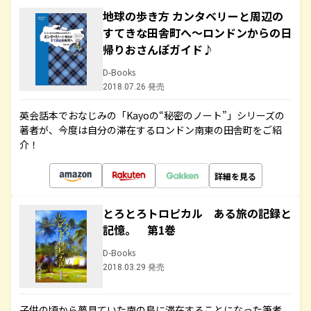
地球の歩き方 カンタベリーと周辺の
すてきな田舎町へ～ロンドンからの日
帰りおさんぽガイド♪
D-Books
2018.07.26 発売
英会話本でおなじみの「Kayoの“秘密のノート”」シリーズの
著者が、今度は自分の滞在するロンドン南東の田舎町をご紹
介！
詳細を見る
とろとろトロピカル ある旅の記録と
記憶。 第1巻
D-Books
2018.03.29 発売
子供の頃から夢見ていた南の島に滞在することになった筆者