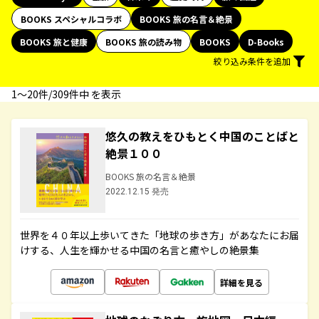
BOOKS スペシャルコラボ
BOOKS 旅の名言＆絶景
BOOKS 旅と健康
BOOKS 旅の読み物
BOOKS
D-Books
絞り込み条件を追加
1〜20件/309件中 を表示
悠久の教えをひもとく中国のことばと
絶景１００
BOOKS 旅の名言＆絶景
2022.12.15 発売
世界を４０年以上歩いてきた「地球の歩き方」があなたにお届
けする、人生を輝かせる中国の名言と癒やしの絶景集
詳細を見る