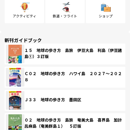
アクティビティ
鉄道・フライト
ショップ
新刊ガイドブック
１５ 地球の歩き方 島旅 伊豆大島 利島（伊豆諸
島①）３訂版
Ｃ０２ 地球の歩き方 ハワイ島 ２０２７～２０２
８
Ｊ３３ 地球の歩き方 墨田区
０２ 地球の歩き方 島旅 奄美大島 喜界島 加計
呂麻島（奄美群島１） ５訂版