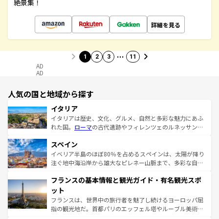
絶景集！
詳細を見る
…
1
2
3
11
AD
AD
人気の国と地域から探す
イタリア
イタリアは歴史、文化、グルメ、自然と多彩な魅力にあふ
れた国。
ローマ
の古代遺跡やフィレンツェのルネッサンス
美術、ヴェネツィアの運河など、歴史あるスポットはもち
スペイン
ろん、トスカーナの美しい田園風景やアマルフィ海岸の絶
景など、自然景観も見逃せない。観光の合間には、本場の
イベリア半島のほぼ80％を占めるスペインは、太陽が降り
ピザやパスタなど、絶品のイタリア料理を堪能することも
注ぐ地中海沿岸から雄大なピレネー山脈まで、多彩な自然
できる。朝目覚めてから夜眠るまで、すべての瞬間を楽し
と文化が詰まったヨーロッパ屈指の旅行先だ。多様な地域
フランスの基本情報と観光ガイド・有名観光スポ
ませてくれるイタリアで、忘れられない旅をしてみよう！
文化が根付くこの国では、情熱的なフラメンコ、熱気あふ
なお、新着のイタリア情報は
コンテンツ一覧
を参照してほ
れる闘牛、そして美味しいタパスが生活の一部となってい
ット
しい。
る。首都マドリードの洗練された雰囲気や、バルセロナの
フランスは、世界中の旅行者を魅了し続けるヨーロッパ屈
アートに溢れた街角から、地方では古代ローマ遺跡や中世
指の観光地だ。首都パリのエッフェル塔やルーブル美術館
の城塞都市、穏やかなビーチリゾートまで多彩な表情を見
といった象徴的なスポットから、田舎町の古風な美しさま