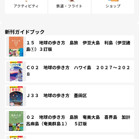
アクティビティ
鉄道・フライト
ショップ
新刊ガイドブック
１５ 地球の歩き方 島旅 伊豆大島 利島（伊豆諸
島①）３訂版
Ｃ０２ 地球の歩き方 ハワイ島 ２０２７～２０２
８
Ｊ３３ 地球の歩き方 墨田区
０２ 地球の歩き方 島旅 奄美大島 喜界島 加計
呂麻島（奄美群島１） ５訂版