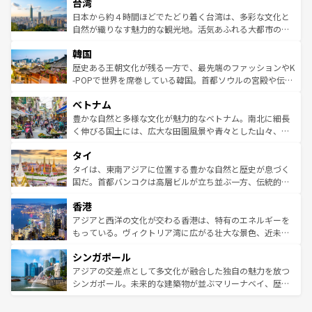
ならではの贅沢な旅のスタイルだ。 なお、新着のアメリカ
台湾
れるおもてなしの心で訪れる人々を迎えてくれるハワイの
リアリーフや大陸中央部にそびえるウルル（エアーズロッ
情報は
コンテンツ一覧
を参照してほしい。
人々、おいしいローカルフードやハワイアンミュージッ
ク）、タスマニアの美しい原生林やケアンズの熱帯雨林な
日本から約４時間ほどでたどり着く台湾は、多彩な文化と
ク、伝統的なフラダンスなど、すべてがハワイの魅力を彩
ど、見どころがたくさん。また、カフェやワイン、オージ
自然が織りなす魅力的な観光地。活気あふれる大都市の台
っている。訪れるたびに新しい発見と感動が待っているハ
ービーフなどの食文化も豊かで、美味しいものであふれて
北やノスタルジックな町並みが人気な九份（ジォウフェ
ワイを、存分に味わってほしい。 なお、新着のハワイ情報
韓国
いる。アクティビティも充実しており、サーフィンやダイ
ン）、静ひつな山岳地帯である台湾東部など、都市の喧騒
は
コンテンツ一覧
を参照してほしい。
ビング、ハイキングなど、アウトドア好きにはたまらな
と山間の静けさが共存しており、訪れる人に新しい発見と
歴史ある王朝文化が残る一方で、最先端のファッションやK
い。オーストラリアの多彩な魅力を存分に味わいつくそ
驚きをもたらしてくれる。また、奥深い台湾の食文化も魅
-POPで世界を席巻している韓国。首都ソウルの宮殿や伝統
う。 なお、新着のオーストラリア情報は
コンテンツ一覧
を
力で、夜市などの屋台グルメから高級料理、ヘルシーで美
家屋が並ぶエリアでは韓国の歴史と文化に浸ることがで
参照してほしい。
ベトナム
容にもいいと評判のスイーツなど、バラエティ豊かな料理
き、地方に足を延ばせば四季折々の自然美を楽しむことが
が味わえる。 なお、新着の台湾情報は
コンテンツ一覧
を参
できる。そして、キムチや焼肉、絶品のストリートフード
豊かな自然と多様な文化が魅力的なベトナム。南北に細長
照してほしい。
まで、さまざまな韓国料理が待っている。夜には、韓国な
く伸びる国土には、広大な田園風景や青々とした山々、世
らではのナイトライフも堪能できる。あたたかいホスピタ
界遺産に登録された壮大な自然景観が点在し、都市部では
タイ
リティに包まれながら、韓国の多彩な魅力を心ゆくまで味
急速な発展と共に伝統が息づく。ハノイの古い町並みやホ
わってみてほしい。 なお、新着の韓国情報は
コンテンツ一
ーチミン市のフランス統治時代の建物も、独特の雰囲気を
タイは、東南アジアに位置する豊かな自然と歴史が息づく
覧
を参照してほしい。
醸し出している。また、バラエティの豊かさとおいしさで
国だ。首都バンコクは高層ビルが立ち並ぶ一方、伝統的な
世界中の食通を魅了してやまないベトナム料理も魅力のひ
寺院や市場がいたるところに点在し、古きよき文化と現代
香港
とつ。フォーやバインミー、ベトナムコーヒーなどは、ぜ
の活気が交差している。北部ではチェンマイなどの山岳地
ひ現地で味わいたい。どの地域を訪れてもあたたかい人々
帯で自然と触れ合い、南部ではプーケットやクラビの美し
アジアと西洋の文化が交わる香港は、特有のエネルギーを
が旅行者を迎えてくれるので、きっと忘れられない旅にな
いビーチでリゾート気分を楽しむことができる。タイ料理
もっている。ヴィクトリア湾に広がる壮大な景色、近未来
るはずだ。 なお、新着のベトナム情報は
コンテンツ一覧
を
は世界的に有名で、屋台から高級レストランまで味覚を刺
的なアートスポット、そして歴史と現代が融合した町並
参照してほしい。
シンガポール
激する。気候は一年中温暖で、どの季節にも異なる楽しみ
み、どこを訪れても感動するはず。観光スポットが密集し
が待っている。親しみやすいタイの人々、仏教を中心とし
ており、効率よく見どころを回れるのも魅力。息をのむよ
アジアの交差点として多文化が融合した独自の魅力を放つ
た文化、そして多様な観光資源が、訪れる旅人を魅了し続
うな絶景から文化的な体験まで、香港を存分に楽しみ尽く
シンガポール。未来的な建築物が並ぶマリーナベイ、歴史
ける。 なお、新着のタイ情報は
コンテンツ一覧
を参照して
そう。 なお、新着の香港情報は
コンテンツ一覧
を参照して
と伝統を感じられるエスニックタウン、多数の緑豊かな公
ほしい。
ほしい。
園や自然保護区など、自然が調和した近代的な景観と文化