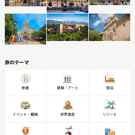
旅のテーマ
飲食
建築・アート
宿泊
イベント・観戦
世界遺産
リゾート