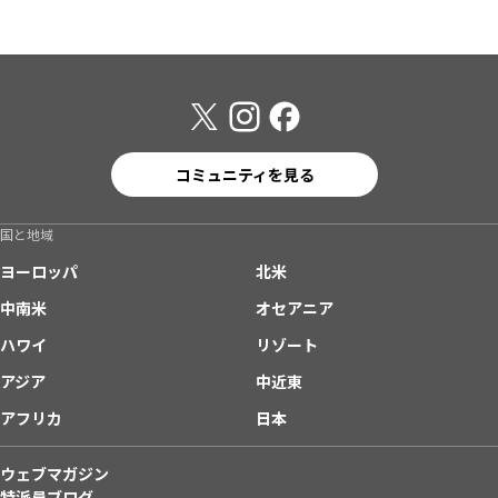
コミュニティを見る
国と地域
ヨーロッパ
北米
中南米
オセアニア
ハワイ
リゾート
アジア
中近東
アフリカ
日本
ウェブマガジン
特派員ブログ