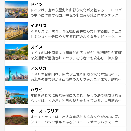
せる。地方によって風土や気候が異なるスペインはその個
ドイツ
で、幅広い魅力が詰まっている。華麗な宮殿、歴史的な大
性で訪れる人を魅了する。 なお、新着のスペイン情報は
コ
聖堂、美しいビーチ、そして豊かな自然が、訪れる者を心
ドイツは、豊かな歴史と多彩な文化が交差するヨーロッパ
ンテンツ一覧
を参照してほしい。
から魅了する。また、フランスは美食の国としても知ら
の中心に位置する国。中世の街並みが残るロマンチック街
れ、フランス料理はユネスコ無形文化遺産にも登録されて
道から、未来を先取りするようなモダンな都市まで多様な
イギリス
いる。シャンパンの発祥地であるランス、プロヴァンスの
顔を持つこの国は、どこを歩いても飽きることがない。ベ
香り高いラベンダー畑など、多彩な楽しみ方が可能だ。さ
ルリンの文化的活気、バイエルン州のアルプスの絶景、そ
イギリスは、古きよき伝統と最先端が共存する国。ウェス
らに、パリ以外の地域にも魅力が溢れており、どの街角に
してライン川沿いのワイン畑といった風景は必見。ビール
トミンスター寺院や大英博物館のようなランドマーク、歴
も豊かな歴史と文化が息づいている。パリ以外の個性あふ
とソーセージを味わいながら地元の人と過ごす楽しい時間
史ある大学都市、美しい丘陵地帯や牧歌的な風景など、エ
れる地方に足を運ぶとそれぞれで全く異なる文化を体験で
スイス
は、お酒好きな人にはぜひ体験してほしい。 なお、新着の
リアごとに異なる魅力がある。また、優雅なアフタヌーン
きるだろう。 なお、新着のフランス情報は
コンテンツ一覧
ドイツ情報は
コンテンツ一覧
を参照してほしい。
ティー、ビール好きにはたまらない英国パブ、サッカー観
スイスの国土面積は九州ほどの広さだが、運行時刻が正確
を参照してほしい。
戦など、本場だからこそできる体験も豊富。イギリスを旅
な交通網が整備されており、初心者でも安心して個人旅行
して楽しみつくそう。 なお、新着のイギリス情報は
コンテ
を楽しめる。日本同様に時刻表どおりの旅が可能だ。中世
アメリカ
ンツ一覧
を参照してほしい。
の建物がそのまま残る町や、スイスならではのユニークな
博物館もあり、アルプス観光だけでなく町歩きも満喫する
アメリカ合衆国は、広大な土地と多様な文化が魅力の国。
ことができる。国民の所得が高いため物価も高いが、旅行
東海岸の都市部から西海岸のカリフォルニアまで、訪れる
者向けの交通パス提供のサービスもあり、うまく活用すれ
場所ごとに異なる風景と体験が待っている。ニューヨーク
ハワイ
ば市内交通費無料で観光を楽しむこともできる。 なお、新
のような巨大都市は、観光、ショッピング、エンターテイ
着のスイス情報は
コンテンツ一覧
を参照してほしい。
ンメントが詰まった刺激的なスポットだ。一方、アメリカ
年間を通じて温暖な気候に恵まれ、多くの島で構成される
西部には大自然が広がり、グランドキャニオンやイエロー
ハワイは、どの島も独自の魅力をもっている。大自然の神
ストーン国立公園といった絶景が堪能できる。さらに、南
秘を感じたいなら、火山が生み出した壮大な景観を誇るハ
オーストラリア
部のニューオーリンズでは、音楽と美食が融合した独特の
ワイ島は見逃せない。また、定番の観光地といえばオアフ
文化が魅力。旅行者はアメリカの各地域で異なる魅力を楽
島だが、静かな自然を求めるならマウイ島やカウアイ島が
オーストラリアは、壮大な自然と多様な文化が魅力の国。
しみながら、その多様性と豊かな歴史を感じることができ
おすすめ。エメラルドグリーンに輝く海をはじめ、豊かな
シドニーのシンボルであるシドニー・オペラハウス、オー
るだろう。車でのロードトリップや列車の旅も、アメリカ
文化や歴史が息づいている。「アロハスピリット」と呼ば
ストラリア東海岸北部に広がる大サンゴ礁地帯グレートバ