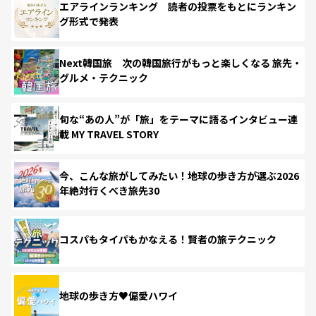
エアラインランキング 読者の投票をもとにランキン
グ形式で発表
Next韓国旅 次の韓国旅行がもっと楽しくなる 旅先・
グルメ・テクニック
旬な“あの人”が「旅」をテーマに語るインタビュー連
載 MY TRAVEL STORY
今、こんな旅がしてみたい！地球の歩き方が選ぶ2026
年絶対行くべき旅先30
コスパもタイパもかなえる！賢者の旅テクニック
地球の歩き方♥偏愛ハワイ