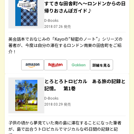
すてきな田舎町へ～ロンドンからの日
帰りおさんぽガイド♪
D-Books
2018.07.26 発売
英会話本でおなじみの「Kayoの“秘密のノート”」シリーズの
著者が、今度は自分の滞在するロンドン南東の田舎町をご紹
介！
詳細を見る
とろとろトロピカル ある旅の記録と
記憶。 第1巻
D-Books
2018.03.29 発売
子供の頃から夢見ていた南の島に滞在することになった筆者
が、島で出合うトロピカルでマジカルな45日間の記録と記