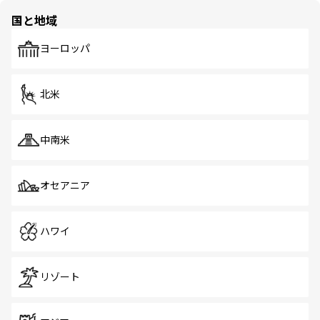
の多様性あふれるカラフルな町は、どこを歩いても新しい
国と地域
発見がある。さらに、治安のよさや充実した公共交通機関
も、旅行者にとっては魅力的なポイント。グルメも豊富
で、ホーカーズは地元の風情を楽しめる外せないスポット
ヨーロッパ
だ。訪れる人を飽きさせないシンガポールで、多様な魅力
を体感しよう。 なお、新着のシンガポール情報は
コンテン
ツ一覧
を参照してほしい。
北米
中南米
オセアニア
ハワイ
リゾート