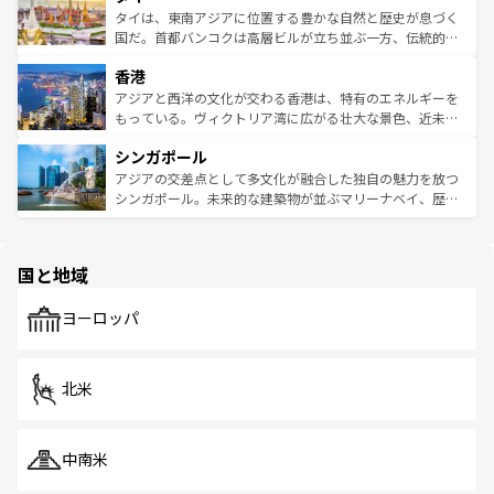
わってみてほしい。 なお、新着の韓国情報は
コンテンツ一
ーチミン市のフランス統治時代の建物も、独特の雰囲気を
タイは、東南アジアに位置する豊かな自然と歴史が息づく
覧
を参照してほしい。
醸し出している。また、バラエティの豊かさとおいしさで
国だ。首都バンコクは高層ビルが立ち並ぶ一方、伝統的な
世界中の食通を魅了してやまないベトナム料理も魅力のひ
寺院や市場がいたるところに点在し、古きよき文化と現代
香港
とつ。フォーやバインミー、ベトナムコーヒーなどは、ぜ
の活気が交差している。北部ではチェンマイなどの山岳地
ひ現地で味わいたい。どの地域を訪れてもあたたかい人々
帯で自然と触れ合い、南部ではプーケットやクラビの美し
アジアと西洋の文化が交わる香港は、特有のエネルギーを
が旅行者を迎えてくれるので、きっと忘れられない旅にな
いビーチでリゾート気分を楽しむことができる。タイ料理
もっている。ヴィクトリア湾に広がる壮大な景色、近未来
るはずだ。 なお、新着のベトナム情報は
コンテンツ一覧
を
は世界的に有名で、屋台から高級レストランまで味覚を刺
的なアートスポット、そして歴史と現代が融合した町並
参照してほしい。
シンガポール
激する。気候は一年中温暖で、どの季節にも異なる楽しみ
み、どこを訪れても感動するはず。観光スポットが密集し
が待っている。親しみやすいタイの人々、仏教を中心とし
ており、効率よく見どころを回れるのも魅力。息をのむよ
アジアの交差点として多文化が融合した独自の魅力を放つ
た文化、そして多様な観光資源が、訪れる旅人を魅了し続
うな絶景から文化的な体験まで、香港を存分に楽しみ尽く
シンガポール。未来的な建築物が並ぶマリーナベイ、歴史
ける。 なお、新着のタイ情報は
コンテンツ一覧
を参照して
そう。 なお、新着の香港情報は
コンテンツ一覧
を参照して
と伝統を感じられるエスニックタウン、多数の緑豊かな公
ほしい。
ほしい。
園や自然保護区など、自然が調和した近代的な景観と文化
の多様性あふれるカラフルな町は、どこを歩いても新しい
国と地域
発見がある。さらに、治安のよさや充実した公共交通機関
も、旅行者にとっては魅力的なポイント。グルメも豊富
で、ホーカーズは地元の風情を楽しめる外せないスポット
ヨーロッパ
だ。訪れる人を飽きさせないシンガポールで、多様な魅力
を体感しよう。 なお、新着のシンガポール情報は
コンテン
ツ一覧
を参照してほしい。
北米
中南米