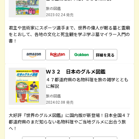
旅の図鑑
2023.02.24 発売
君主や芸術家にスポーツ選手まで、世界の偉人が眠る墓と霊廟
をとおして、各地の文化と死生観を学ぶ学ぶ墓マイラー入門の
書！
詳細を見る
Ｗ３２ 日本のグルメ図鑑
４７都道府県の名物料理を旅の雑学ととも
に解説
旅の図鑑
2024.02.08 発売
大好評『世界のグルメ図鑑』に国内版が新登場！日本全国４７
都道府県のまだ知らない名物料理やご当地グルメに出合う旅
へ！