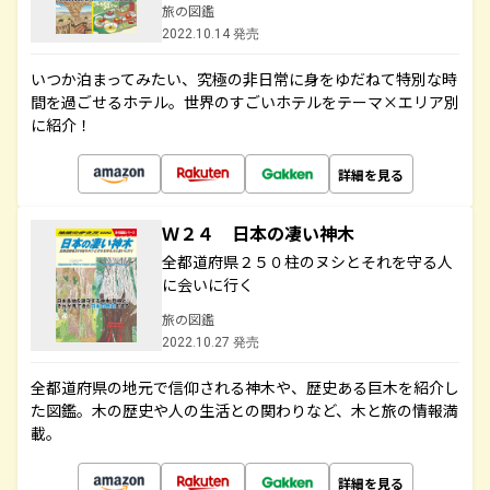
旅の図鑑
2022.10.14 発売
いつか泊まってみたい、究極の非日常に身をゆだねて特別な時
間を過ごせるホテル。世界のすごいホテルをテーマ×エリア別
に紹介！
詳細を見る
Ｗ２４ 日本の凄い神木
全都道府県２５０柱のヌシとそれを守る人
に会いに行く
旅の図鑑
2022.10.27 発売
全都道府県の地元で信仰される神木や、歴史ある巨木を紹介し
た図鑑。木の歴史や人の生活との関わりなど、木と旅の情報満
載。
詳細を見る