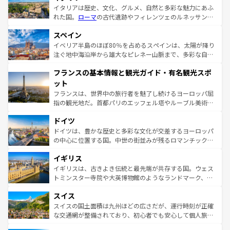
イタリアは歴史、文化、グルメ、自然と多彩な魅力にあふ
れた国。
ローマ
の古代遺跡やフィレンツェのルネッサンス
美術、ヴェネツィアの運河など、歴史あるスポットはもち
スペイン
ろん、トスカーナの美しい田園風景やアマルフィ海岸の絶
景など、自然景観も見逃せない。観光の合間には、本場の
イベリア半島のほぼ80％を占めるスペインは、太陽が降り
ピザやパスタなど、絶品のイタリア料理を堪能することも
注ぐ地中海沿岸から雄大なピレネー山脈まで、多彩な自然
できる。朝目覚めてから夜眠るまで、すべての瞬間を楽し
と文化が詰まったヨーロッパ屈指の旅行先だ。多様な地域
フランスの基本情報と観光ガイド・有名観光スポ
ませてくれるイタリアで、忘れられない旅をしてみよう！
文化が根付くこの国では、情熱的なフラメンコ、熱気あふ
なお、新着のイタリア情報は
コンテンツ一覧
を参照してほ
れる闘牛、そして美味しいタパスが生活の一部となってい
ット
しい。
る。首都マドリードの洗練された雰囲気や、バルセロナの
フランスは、世界中の旅行者を魅了し続けるヨーロッパ屈
アートに溢れた街角から、地方では古代ローマ遺跡や中世
指の観光地だ。首都パリのエッフェル塔やルーブル美術館
の城塞都市、穏やかなビーチリゾートまで多彩な表情を見
といった象徴的なスポットから、田舎町の古風な美しさま
せる。地方によって風土や気候が異なるスペインはその個
ドイツ
で、幅広い魅力が詰まっている。華麗な宮殿、歴史的な大
性で訪れる人を魅了する。 なお、新着のスペイン情報は
コ
聖堂、美しいビーチ、そして豊かな自然が、訪れる者を心
ドイツは、豊かな歴史と多彩な文化が交差するヨーロッパ
ンテンツ一覧
を参照してほしい。
から魅了する。また、フランスは美食の国としても知ら
の中心に位置する国。中世の街並みが残るロマンチック街
れ、フランス料理はユネスコ無形文化遺産にも登録されて
道から、未来を先取りするようなモダンな都市まで多様な
イギリス
いる。シャンパンの発祥地であるランス、プロヴァンスの
顔を持つこの国は、どこを歩いても飽きることがない。ベ
香り高いラベンダー畑など、多彩な楽しみ方が可能だ。さ
ルリンの文化的活気、バイエルン州のアルプスの絶景、そ
イギリスは、古きよき伝統と最先端が共存する国。ウェス
らに、パリ以外の地域にも魅力が溢れており、どの街角に
してライン川沿いのワイン畑といった風景は必見。ビール
トミンスター寺院や大英博物館のようなランドマーク、歴
も豊かな歴史と文化が息づいている。パリ以外の個性あふ
とソーセージを味わいながら地元の人と過ごす楽しい時間
史ある大学都市、美しい丘陵地帯や牧歌的な風景など、エ
れる地方に足を運ぶとそれぞれで全く異なる文化を体験で
スイス
は、お酒好きな人にはぜひ体験してほしい。 なお、新着の
リアごとに異なる魅力がある。また、優雅なアフタヌーン
きるだろう。 なお、新着のフランス情報は
コンテンツ一覧
ドイツ情報は
コンテンツ一覧
を参照してほしい。
ティー、ビール好きにはたまらない英国パブ、サッカー観
スイスの国土面積は九州ほどの広さだが、運行時刻が正確
を参照してほしい。
戦など、本場だからこそできる体験も豊富。イギリスを旅
な交通網が整備されており、初心者でも安心して個人旅行
して楽しみつくそう。 なお、新着のイギリス情報は
コンテ
を楽しめる。日本同様に時刻表どおりの旅が可能だ。中世