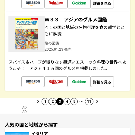
詳細を見る
Ｗ３３ アジアのグルメ図鑑
４１の国と地域の名物料理を食の雑学とと
もに解説
旅の図鑑
2025.01.23 発売
スパイス＆ハーブが織りなす奥深いエスニック料理の世界へよ
うこそ！ アジア４１ヵ国のグルメを掲載しました。
詳細を見る
…
1
2
3
4
5
11
AD
AD
人気の国と地域から探す
イタリア