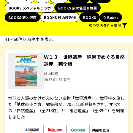
BOOKS スペシャルコラボ
BOOKS 旅の名言＆絶景
BOOKS 旅と健康
BOOKS 旅の読み物
BOOKS
D-Books
絞り込み条件を追加
41〜60件/205件中 を表示
Ｗ１３ 世界遺産 絶景でめぐる自然
遺産 完全版
旅の図鑑
2022.01.20 発売
地球と人類のかけがえのない宝物「世界遺産」。世界中を旅し
た「地球の歩き方」編集部が、2021年新登録も含む、すべて
の「自然遺産」（全218件）と「複合遺産」（全39件）を網羅
しました
詳細を見る