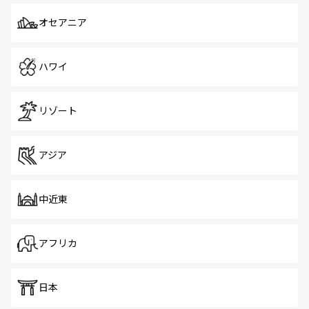
オセアニア
ハワイ
リゾート
アジア
中近東
アフリカ
日本