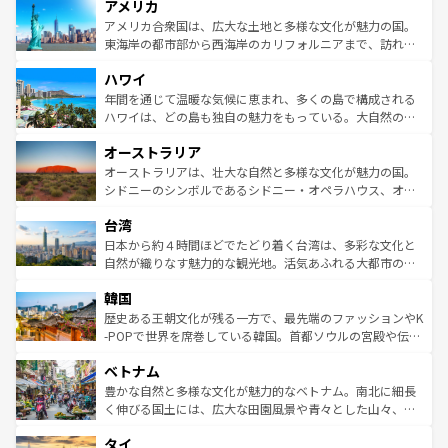
アメリカ
ンツ一覧
を参照してほしい。
の建物がそのまま残る町や、スイスならではのユニークな
博物館もあり、アルプス観光だけでなく町歩きも満喫する
アメリカ合衆国は、広大な土地と多様な文化が魅力の国。
ことができる。国民の所得が高いため物価も高いが、旅行
東海岸の都市部から西海岸のカリフォルニアまで、訪れる
者向けの交通パス提供のサービスもあり、うまく活用すれ
場所ごとに異なる風景と体験が待っている。ニューヨーク
ハワイ
ば市内交通費無料で観光を楽しむこともできる。 なお、新
のような巨大都市は、観光、ショッピング、エンターテイ
着のスイス情報は
コンテンツ一覧
を参照してほしい。
ンメントが詰まった刺激的なスポットだ。一方、アメリカ
年間を通じて温暖な気候に恵まれ、多くの島で構成される
西部には大自然が広がり、グランドキャニオンやイエロー
ハワイは、どの島も独自の魅力をもっている。大自然の神
ストーン国立公園といった絶景が堪能できる。さらに、南
秘を感じたいなら、火山が生み出した壮大な景観を誇るハ
オーストラリア
部のニューオーリンズでは、音楽と美食が融合した独特の
ワイ島は見逃せない。また、定番の観光地といえばオアフ
文化が魅力。旅行者はアメリカの各地域で異なる魅力を楽
島だが、静かな自然を求めるならマウイ島やカウアイ島が
オーストラリアは、壮大な自然と多様な文化が魅力の国。
しみながら、その多様性と豊かな歴史を感じることができ
おすすめ。エメラルドグリーンに輝く海をはじめ、豊かな
シドニーのシンボルであるシドニー・オペラハウス、オー
るだろう。車でのロードトリップや列車の旅も、アメリカ
文化や歴史が息づいている。「アロハスピリット」と呼ば
ストラリア東海岸北部に広がる大サンゴ礁地帯グレートバ
ならではの贅沢な旅のスタイルだ。 なお、新着のアメリカ
台湾
れるおもてなしの心で訪れる人々を迎えてくれるハワイの
リアリーフや大陸中央部にそびえるウルル（エアーズロッ
情報は
コンテンツ一覧
を参照してほしい。
人々、おいしいローカルフードやハワイアンミュージッ
ク）、タスマニアの美しい原生林やケアンズの熱帯雨林な
日本から約４時間ほどでたどり着く台湾は、多彩な文化と
ク、伝統的なフラダンスなど、すべてがハワイの魅力を彩
ど、見どころがたくさん。また、カフェやワイン、オージ
自然が織りなす魅力的な観光地。活気あふれる大都市の台
っている。訪れるたびに新しい発見と感動が待っているハ
ービーフなどの食文化も豊かで、美味しいものであふれて
北やノスタルジックな町並みが人気な九份（ジォウフェ
ワイを、存分に味わってほしい。 なお、新着のハワイ情報
韓国
いる。アクティビティも充実しており、サーフィンやダイ
ン）、静ひつな山岳地帯である台湾東部など、都市の喧騒
は
コンテンツ一覧
を参照してほしい。
ビング、ハイキングなど、アウトドア好きにはたまらな
と山間の静けさが共存しており、訪れる人に新しい発見と
歴史ある王朝文化が残る一方で、最先端のファッションやK
い。オーストラリアの多彩な魅力を存分に味わいつくそ
驚きをもたらしてくれる。また、奥深い台湾の食文化も魅
-POPで世界を席巻している韓国。首都ソウルの宮殿や伝統
う。 なお、新着のオーストラリア情報は
コンテンツ一覧
を
力で、夜市などの屋台グルメから高級料理、ヘルシーで美
家屋が並ぶエリアでは韓国の歴史と文化に浸ることがで
参照してほしい。
ベトナム
容にもいいと評判のスイーツなど、バラエティ豊かな料理
き、地方に足を延ばせば四季折々の自然美を楽しむことが
が味わえる。 なお、新着の台湾情報は
コンテンツ一覧
を参
できる。そして、キムチや焼肉、絶品のストリートフード
豊かな自然と多様な文化が魅力的なベトナム。南北に細長
照してほしい。
まで、さまざまな韓国料理が待っている。夜には、韓国な
く伸びる国土には、広大な田園風景や青々とした山々、世
らではのナイトライフも堪能できる。あたたかいホスピタ
界遺産に登録された壮大な自然景観が点在し、都市部では
タイ
リティに包まれながら、韓国の多彩な魅力を心ゆくまで味
急速な発展と共に伝統が息づく。ハノイの古い町並みやホ