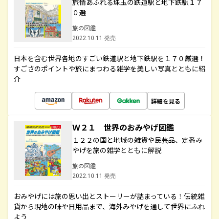
旅情あふれる珠玉の鉄道駅と地下鉄駅１７
０選
旅の図鑑
2022.10.11 発売
日本を含む世界各地のすごい鉄道駅と地下鉄駅を１７０厳選！
すごさのポイントや旅にまつわる雑学を美しい写真とともに紹
介
詳細を見る
Ｗ２１ 世界のおみやげ図鑑
１２２の国と地域の雑貨や民芸品、定番み
やげを旅の雑学とともに解説
旅の図鑑
2022.10.11 発売
おみやげには旅の思い出とストーリーが詰まっている！伝統雑
貨から現地の味や日用品まで、海外みやげを通して世界にふれ
よう