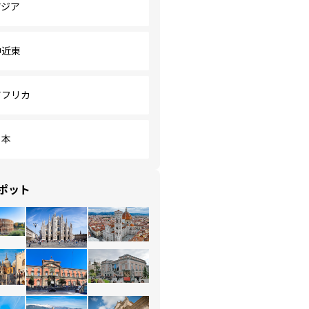
アジア
中近東
アフリカ
日本
ポット