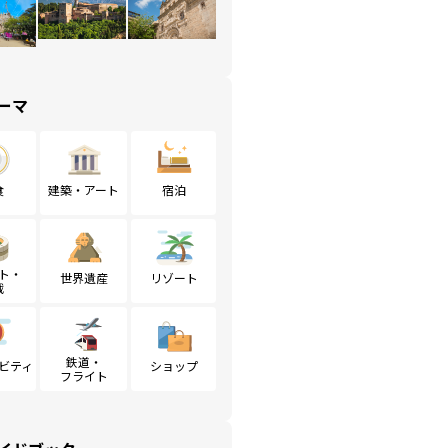
ーマ
食
建築・アート
宿泊
ト・
世界遺産
リゾート
戦
鉄道・
ビティ
ショップ
フライト