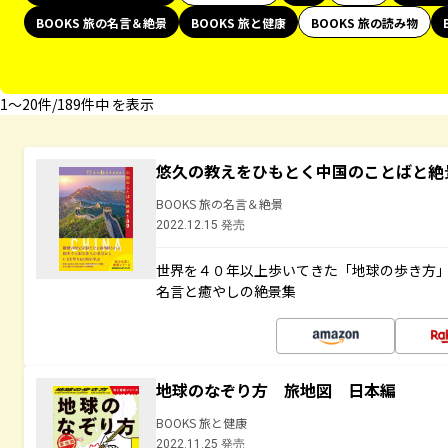
BOOKS 旅の名言＆絶景
BOOKS 旅と健康
BOOKS 旅の読み物
1〜20件/189件中 を表示
悠久の教えをひもとく中国のことばと絶
BOOKS 旅の名言＆絶景
2022.12.15 発売
世界を４０年以上歩いてきた「地球の歩き方
名言と癒やしの絶景集
地球のなぞり方 旅地図 日本編
BOOKS 旅と健康
2022.11.25 発売