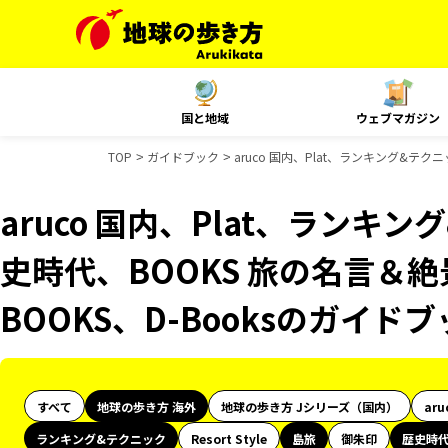
国と地域
ウェブマガジン
TOP
ガイドブック
aruco 国内、Plat、ランキング&テ
aruco 国内、Plat、ランキ
史時代、BOOKS 旅の名言＆絶
BOOKS、D-Booksのガイド
すべて
地球の歩き方 海外
地球の歩き方 Jシリーズ（国内）
aru
ランキング&テクニック
Resort Style
島旅
御朱印
歴史時