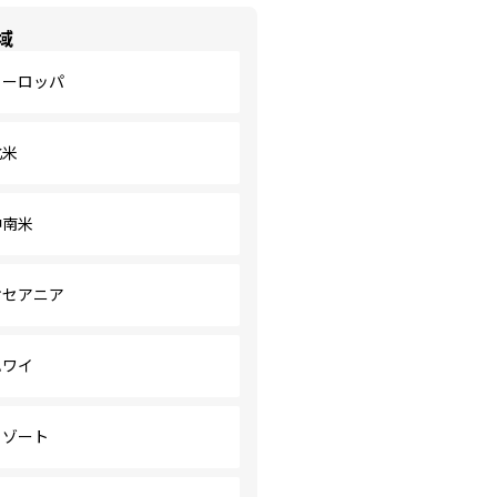
域
ヨーロッパ
北米
中南米
オセアニア
ハワイ
リゾート