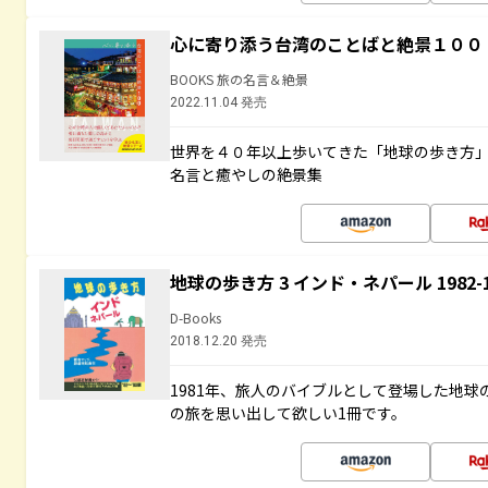
心に寄り添う台湾のことばと絶景１００
BOOKS 旅の名言＆絶景
2022.11.04 発売
世界を４０年以上歩いてきた「地球の歩き方
名言と癒やしの絶景集
地球の歩き方 3 インド・ネパール 1982
D-Books
2018.12.20 発売
1981年、旅人のバイブルとして登場した地
の旅を思い出して欲しい1冊です。