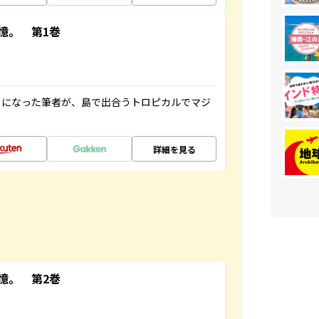
憶。 第1巻
とになった筆者が、島で出合うトロピカルでマジ
詳細を見る
憶。 第2巻