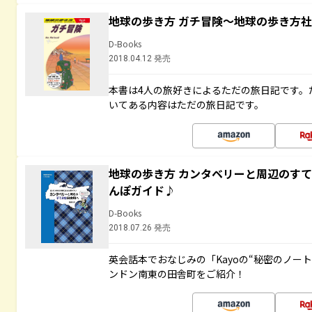
地球の歩き方 ガチ冒険～地球の歩き方
D-Books
2018.04.12 発売
本書は4人の旅好きによるただの旅日記です。
いてある内容はただの旅日記です。
地球の歩き方 カンタベリーと周辺のす
んぽガイド♪
D-Books
2018.07.26 発売
英会話本でおなじみの「Kayoの“秘密のノー
ンドン南東の田舎町をご紹介！