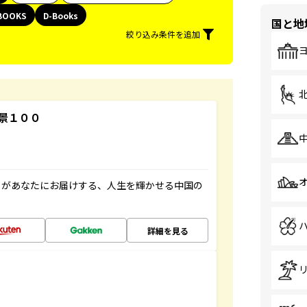
BOOKS
D-Books
国と地
絞り込み条件を追加
景１００
」があなたにお届けする、人生を輝かせる中国の
詳細を見る