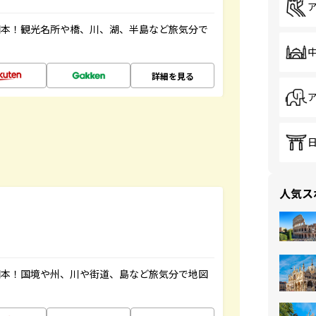
図本！観光名所や橋、川、湖、半島など旅気分で
詳細を見る
人気ス
図本！国境や州、川や街道、島など旅気分で地図