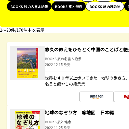
BOOKS 旅の名言＆絶景
BOOKS 旅と健康
BOOKS 旅の読み物
1〜20件/170件中 を表示
悠久の教えをひもとく中国のことばと絶
BOOKS 旅の名言＆絶景
2022.12.15 発売
世界を４０年以上歩いてきた「地球の歩き方
名言と癒やしの絶景集
地球のなぞり方 旅地図 日本編
BOOKS 旅と健康
2022.11.25 発売