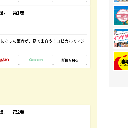
憶。 第1巻
とになった筆者が、島で出合うトロピカルでマジ
詳細を見る
憶。 第2巻