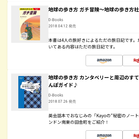
地球の歩き方 ガチ冒険～地球の歩き方
D-Books
2018.04.12 発売
本書は4人の旅好きによるただの旅日記です。
いてある内容はただの旅日記です。
地球の歩き方 カンタベリーと周辺のす
んぽガイド♪
D-Books
2018.07.26 発売
英会話本でおなじみの「Kayoの“秘密のノー
ンドン南東の田舎町をご紹介！