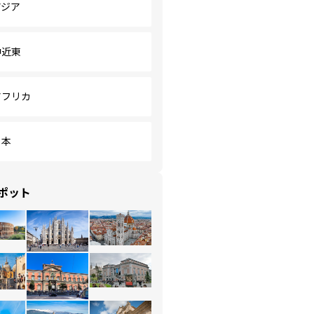
アジア
中近東
アフリカ
日本
ポット