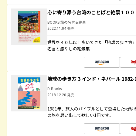
心に寄り添う台湾のことばと絶景１００
BOOKS 旅の名言＆絶景
2022.11.04 発売
世界を４０年以上歩いてきた「地球の歩き方
名言と癒やしの絶景集
地球の歩き方 3 インド・ネパール 1982
D-Books
2018.12.20 発売
1981年、旅人のバイブルとして登場した地
の旅を思い出して欲しい1冊です。