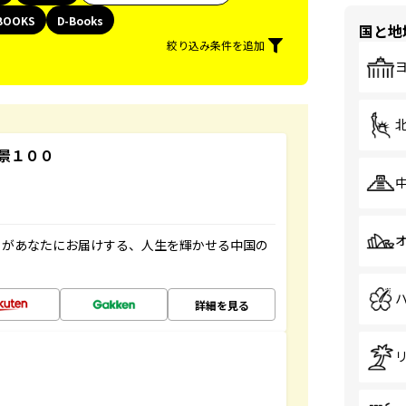
BOOKS
D-Books
国と地
絞り込み条件を追加
景１００
」があなたにお届けする、人生を輝かせる中国の
詳細を見る