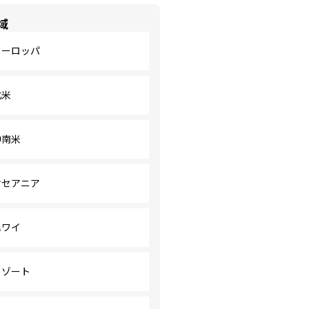
域
ヨーロッパ
北米
中南米
オセアニア
ハワイ
リゾート