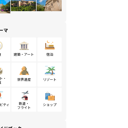
ーマ
食
建築・アート
宿泊
ト・
世界遺産
リゾート
戦
鉄道・
ビティ
ショップ
フライト