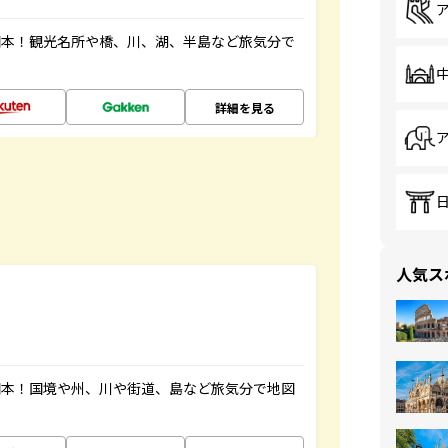
図本！観光名所や橋、川、湖、半島など旅気分で
詳細を見る
人気ス
図本！国境や州、川や街道、島など旅気分で地図