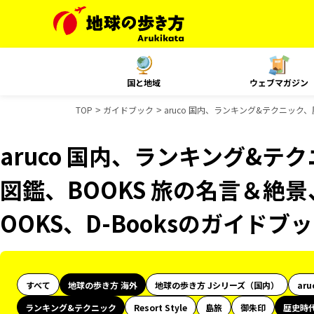
国と地域
ウェブマガジン
TOP
ガイドブック
aruco 国内、ランキング&テクニック、
aruco 国内、ランキング&
図鑑、BOOKS 旅の名言＆絶景
OOKS、D-Booksのガイドブ
すべて
地球の歩き方 海外
地球の歩き方 Jシリーズ（国内）
aru
ランキング&テクニック
Resort Style
島旅
御朱印
歴史時