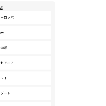
域
ヨーロッパ
北米
中南米
オセアニア
ハワイ
リゾート