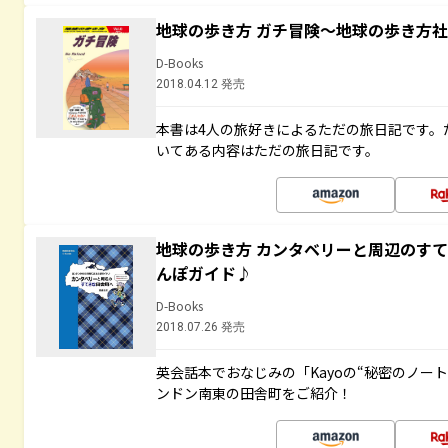
地球の歩き方 ガチ冒険～地球の歩き方
D-Books
2018.04.12 発売
本書は4人の旅好きによるただの旅日記です。
いてある内容はただの旅日記です。
地球の歩き方 カンタベリーと周辺のす
んぽガイド♪
D-Books
2018.07.26 発売
英会話本でおなじみの「Kayoの“秘密のノー
ンドン南東の田舎町をご紹介！