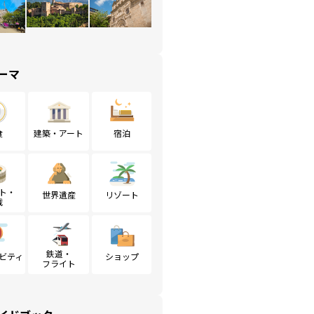
ーマ
食
建築・アート
宿泊
ト・
世界遺産
リゾート
戦
鉄道・
ビティ
ショップ
フライト