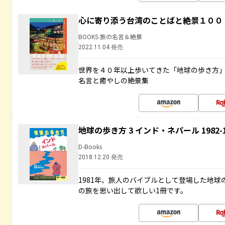
心に寄り添う台湾のことばと絶景１００
BOOKS 旅の名言＆絶景
2022.11.04 発売
世界を４０年以上歩いてきた「地球の歩き方
名言と癒やしの絶景集
地球の歩き方 3 インド・ネパール 1982
D-Books
2018.12.20 発売
1981年、旅人のバイブルとして登場した地
の旅を思い出して欲しい1冊です。