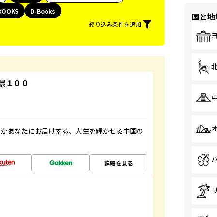
BOOKS
D-Books
国と地
絞り込み条件を追加
景１００
」があなたにお届けする、人生を輝かせる中国の
詳細を見る