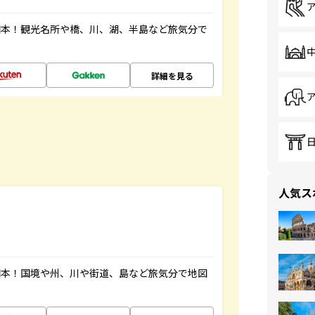
図本！観光名所や橋、川、湖、半島など旅気分で
詳細を見る
人気ス
図本！国境や州、川や街道、島など旅気分で地図