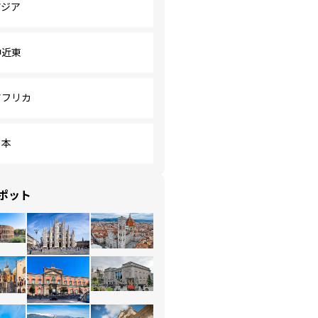
アジア
中近東
アフリカ
日本
ポット