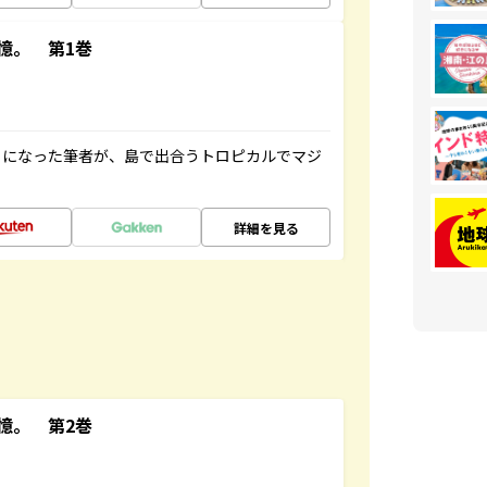
憶。 第1巻
とになった筆者が、島で出合うトロピカルでマジ
詳細を見る
憶。 第2巻