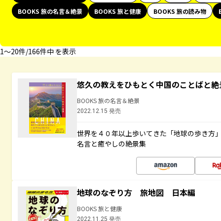
BOOKS 旅の名言＆絶景
BOOKS 旅と健康
BOOKS 旅の読み物
1〜20件/166件中 を表示
悠久の教えをひもとく中国のことばと絶
BOOKS 旅の名言＆絶景
2022.12.15 発売
世界を４０年以上歩いてきた「地球の歩き方
名言と癒やしの絶景集
地球のなぞり方 旅地図 日本編
BOOKS 旅と健康
2022.11.25 発売