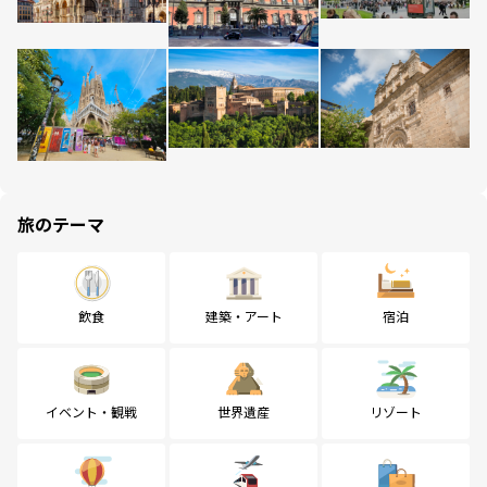
旅のテーマ
飲食
建築・アート
宿泊
イベント・観戦
世界遺産
リゾート