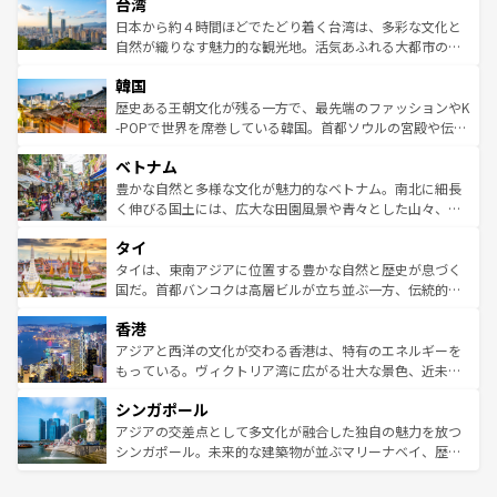
ならではの贅沢な旅のスタイルだ。 なお、新着のアメリカ
台湾
れるおもてなしの心で訪れる人々を迎えてくれるハワイの
リアリーフや大陸中央部にそびえるウルル（エアーズロッ
情報は
コンテンツ一覧
を参照してほしい。
人々、おいしいローカルフードやハワイアンミュージッ
ク）、タスマニアの美しい原生林やケアンズの熱帯雨林な
日本から約４時間ほどでたどり着く台湾は、多彩な文化と
ク、伝統的なフラダンスなど、すべてがハワイの魅力を彩
ど、見どころがたくさん。また、カフェやワイン、オージ
自然が織りなす魅力的な観光地。活気あふれる大都市の台
っている。訪れるたびに新しい発見と感動が待っているハ
ービーフなどの食文化も豊かで、美味しいものであふれて
北やノスタルジックな町並みが人気な九份（ジォウフェ
ワイを、存分に味わってほしい。 なお、新着のハワイ情報
韓国
いる。アクティビティも充実しており、サーフィンやダイ
ン）、静ひつな山岳地帯である台湾東部など、都市の喧騒
は
コンテンツ一覧
を参照してほしい。
ビング、ハイキングなど、アウトドア好きにはたまらな
と山間の静けさが共存しており、訪れる人に新しい発見と
歴史ある王朝文化が残る一方で、最先端のファッションやK
い。オーストラリアの多彩な魅力を存分に味わいつくそ
驚きをもたらしてくれる。また、奥深い台湾の食文化も魅
-POPで世界を席巻している韓国。首都ソウルの宮殿や伝統
う。 なお、新着のオーストラリア情報は
コンテンツ一覧
を
力で、夜市などの屋台グルメから高級料理、ヘルシーで美
家屋が並ぶエリアでは韓国の歴史と文化に浸ることがで
参照してほしい。
ベトナム
容にもいいと評判のスイーツなど、バラエティ豊かな料理
き、地方に足を延ばせば四季折々の自然美を楽しむことが
が味わえる。 なお、新着の台湾情報は
コンテンツ一覧
を参
できる。そして、キムチや焼肉、絶品のストリートフード
豊かな自然と多様な文化が魅力的なベトナム。南北に細長
照してほしい。
まで、さまざまな韓国料理が待っている。夜には、韓国な
く伸びる国土には、広大な田園風景や青々とした山々、世
らではのナイトライフも堪能できる。あたたかいホスピタ
界遺産に登録された壮大な自然景観が点在し、都市部では
タイ
リティに包まれながら、韓国の多彩な魅力を心ゆくまで味
急速な発展と共に伝統が息づく。ハノイの古い町並みやホ
わってみてほしい。 なお、新着の韓国情報は
コンテンツ一
ーチミン市のフランス統治時代の建物も、独特の雰囲気を
タイは、東南アジアに位置する豊かな自然と歴史が息づく
覧
を参照してほしい。
醸し出している。また、バラエティの豊かさとおいしさで
国だ。首都バンコクは高層ビルが立ち並ぶ一方、伝統的な
世界中の食通を魅了してやまないベトナム料理も魅力のひ
寺院や市場がいたるところに点在し、古きよき文化と現代
香港
とつ。フォーやバインミー、ベトナムコーヒーなどは、ぜ
の活気が交差している。北部ではチェンマイなどの山岳地
ひ現地で味わいたい。どの地域を訪れてもあたたかい人々
帯で自然と触れ合い、南部ではプーケットやクラビの美し
アジアと西洋の文化が交わる香港は、特有のエネルギーを
が旅行者を迎えてくれるので、きっと忘れられない旅にな
いビーチでリゾート気分を楽しむことができる。タイ料理
もっている。ヴィクトリア湾に広がる壮大な景色、近未来
るはずだ。 なお、新着のベトナム情報は
コンテンツ一覧
を
は世界的に有名で、屋台から高級レストランまで味覚を刺
的なアートスポット、そして歴史と現代が融合した町並
参照してほしい。
シンガポール
激する。気候は一年中温暖で、どの季節にも異なる楽しみ
み、どこを訪れても感動するはず。観光スポットが密集し
が待っている。親しみやすいタイの人々、仏教を中心とし
ており、効率よく見どころを回れるのも魅力。息をのむよ
アジアの交差点として多文化が融合した独自の魅力を放つ
た文化、そして多様な観光資源が、訪れる旅人を魅了し続
うな絶景から文化的な体験まで、香港を存分に楽しみ尽く
シンガポール。未来的な建築物が並ぶマリーナベイ、歴史
ける。 なお、新着のタイ情報は
コンテンツ一覧
を参照して
そう。 なお、新着の香港情報は
コンテンツ一覧
を参照して
と伝統を感じられるエスニックタウン、多数の緑豊かな公
ほしい。
ほしい。
園や自然保護区など、自然が調和した近代的な景観と文化