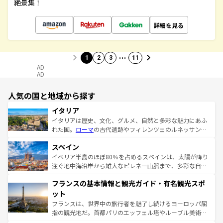
絶景集！
詳細を見る
…
1
2
3
11
AD
AD
人気の国と地域から探す
イタリア
イタリアは歴史、文化、グルメ、自然と多彩な魅力にあふ
れた国。
ローマ
の古代遺跡やフィレンツェのルネッサンス
美術、ヴェネツィアの運河など、歴史あるスポットはもち
スペイン
ろん、トスカーナの美しい田園風景やアマルフィ海岸の絶
景など、自然景観も見逃せない。観光の合間には、本場の
イベリア半島のほぼ80％を占めるスペインは、太陽が降り
ピザやパスタなど、絶品のイタリア料理を堪能することも
注ぐ地中海沿岸から雄大なピレネー山脈まで、多彩な自然
できる。朝目覚めてから夜眠るまで、すべての瞬間を楽し
と文化が詰まったヨーロッパ屈指の旅行先だ。多様な地域
フランスの基本情報と観光ガイド・有名観光スポ
ませてくれるイタリアで、忘れられない旅をしてみよう！
文化が根付くこの国では、情熱的なフラメンコ、熱気あふ
なお、新着のイタリア情報は
コンテンツ一覧
を参照してほ
れる闘牛、そして美味しいタパスが生活の一部となってい
ット
しい。
る。首都マドリードの洗練された雰囲気や、バルセロナの
フランスは、世界中の旅行者を魅了し続けるヨーロッパ屈
アートに溢れた街角から、地方では古代ローマ遺跡や中世
指の観光地だ。首都パリのエッフェル塔やルーブル美術館
の城塞都市、穏やかなビーチリゾートまで多彩な表情を見
といった象徴的なスポットから、田舎町の古風な美しさま