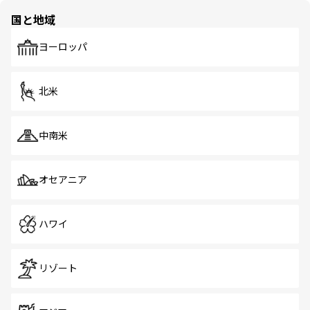
の多様性あふれるカラフルな町は、どこを歩いても新しい
国と地域
発見がある。さらに、治安のよさや充実した公共交通機関
も、旅行者にとっては魅力的なポイント。グルメも豊富
で、ホーカーズは地元の風情を楽しめる外せないスポット
ヨーロッパ
だ。訪れる人を飽きさせないシンガポールで、多様な魅力
を体感しよう。 なお、新着のシンガポール情報は
コンテン
ツ一覧
を参照してほしい。
北米
中南米
オセアニア
ハワイ
リゾート