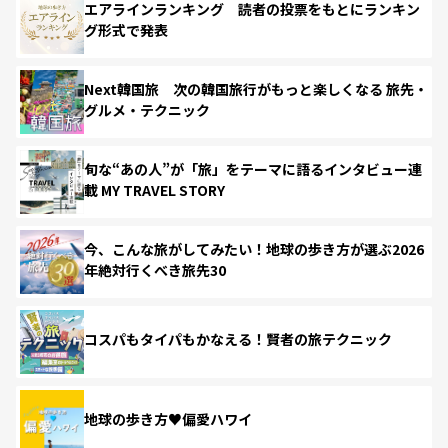
エアラインランキング 読者の投票をもとにランキン
グ形式で発表
Next韓国旅 次の韓国旅行がもっと楽しくなる 旅先・
グルメ・テクニック
旬な“あの人”が「旅」をテーマに語るインタビュー連
載 MY TRAVEL STORY
今、こんな旅がしてみたい！地球の歩き方が選ぶ2026
年絶対行くべき旅先30
コスパもタイパもかなえる！賢者の旅テクニック
地球の歩き方♥偏愛ハワイ