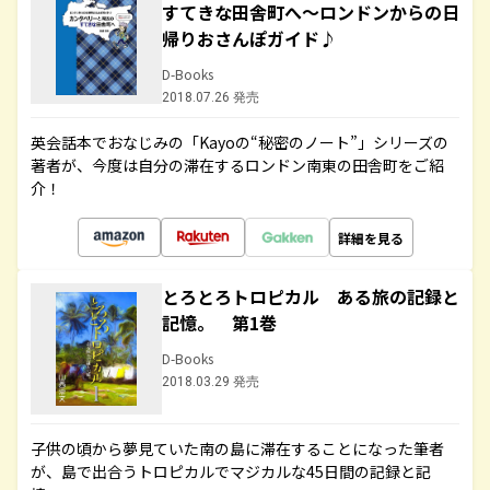
すてきな田舎町へ～ロンドンからの日
帰りおさんぽガイド♪
D-Books
2018.07.26 発売
英会話本でおなじみの「Kayoの“秘密のノート”」シリーズの
著者が、今度は自分の滞在するロンドン南東の田舎町をご紹
介！
詳細を見る
とろとろトロピカル ある旅の記録と
記憶。 第1巻
D-Books
2018.03.29 発売
子供の頃から夢見ていた南の島に滞在することになった筆者
が、島で出合うトロピカルでマジカルな45日間の記録と記