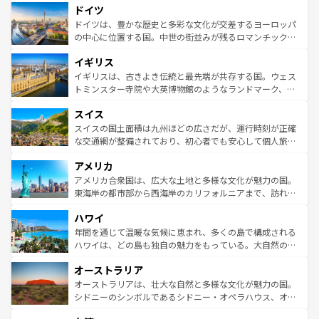
せる。地方によって風土や気候が異なるスペインはその個
ドイツ
で、幅広い魅力が詰まっている。華麗な宮殿、歴史的な大
性で訪れる人を魅了する。 なお、新着のスペイン情報は
コ
聖堂、美しいビーチ、そして豊かな自然が、訪れる者を心
ドイツは、豊かな歴史と多彩な文化が交差するヨーロッパ
ンテンツ一覧
を参照してほしい。
から魅了する。また、フランスは美食の国としても知ら
の中心に位置する国。中世の街並みが残るロマンチック街
れ、フランス料理はユネスコ無形文化遺産にも登録されて
道から、未来を先取りするようなモダンな都市まで多様な
イギリス
いる。シャンパンの発祥地であるランス、プロヴァンスの
顔を持つこの国は、どこを歩いても飽きることがない。ベ
香り高いラベンダー畑など、多彩な楽しみ方が可能だ。さ
ルリンの文化的活気、バイエルン州のアルプスの絶景、そ
イギリスは、古きよき伝統と最先端が共存する国。ウェス
らに、パリ以外の地域にも魅力が溢れており、どの街角に
してライン川沿いのワイン畑といった風景は必見。ビール
トミンスター寺院や大英博物館のようなランドマーク、歴
も豊かな歴史と文化が息づいている。パリ以外の個性あふ
とソーセージを味わいながら地元の人と過ごす楽しい時間
史ある大学都市、美しい丘陵地帯や牧歌的な風景など、エ
れる地方に足を運ぶとそれぞれで全く異なる文化を体験で
スイス
は、お酒好きな人にはぜひ体験してほしい。 なお、新着の
リアごとに異なる魅力がある。また、優雅なアフタヌーン
きるだろう。 なお、新着のフランス情報は
コンテンツ一覧
ドイツ情報は
コンテンツ一覧
を参照してほしい。
ティー、ビール好きにはたまらない英国パブ、サッカー観
スイスの国土面積は九州ほどの広さだが、運行時刻が正確
を参照してほしい。
戦など、本場だからこそできる体験も豊富。イギリスを旅
な交通網が整備されており、初心者でも安心して個人旅行
して楽しみつくそう。 なお、新着のイギリス情報は
コンテ
を楽しめる。日本同様に時刻表どおりの旅が可能だ。中世
アメリカ
ンツ一覧
を参照してほしい。
の建物がそのまま残る町や、スイスならではのユニークな
博物館もあり、アルプス観光だけでなく町歩きも満喫する
アメリカ合衆国は、広大な土地と多様な文化が魅力の国。
ことができる。国民の所得が高いため物価も高いが、旅行
東海岸の都市部から西海岸のカリフォルニアまで、訪れる
者向けの交通パス提供のサービスもあり、うまく活用すれ
場所ごとに異なる風景と体験が待っている。ニューヨーク
ハワイ
ば市内交通費無料で観光を楽しむこともできる。 なお、新
のような巨大都市は、観光、ショッピング、エンターテイ
着のスイス情報は
コンテンツ一覧
を参照してほしい。
ンメントが詰まった刺激的なスポットだ。一方、アメリカ
年間を通じて温暖な気候に恵まれ、多くの島で構成される
西部には大自然が広がり、グランドキャニオンやイエロー
ハワイは、どの島も独自の魅力をもっている。大自然の神
ストーン国立公園といった絶景が堪能できる。さらに、南
秘を感じたいなら、火山が生み出した壮大な景観を誇るハ
オーストラリア
部のニューオーリンズでは、音楽と美食が融合した独特の
ワイ島は見逃せない。また、定番の観光地といえばオアフ
文化が魅力。旅行者はアメリカの各地域で異なる魅力を楽
島だが、静かな自然を求めるならマウイ島やカウアイ島が
オーストラリアは、壮大な自然と多様な文化が魅力の国。
しみながら、その多様性と豊かな歴史を感じることができ
おすすめ。エメラルドグリーンに輝く海をはじめ、豊かな
シドニーのシンボルであるシドニー・オペラハウス、オー
るだろう。車でのロードトリップや列車の旅も、アメリカ
文化や歴史が息づいている。「アロハスピリット」と呼ば
ストラリア東海岸北部に広がる大サンゴ礁地帯グレートバ