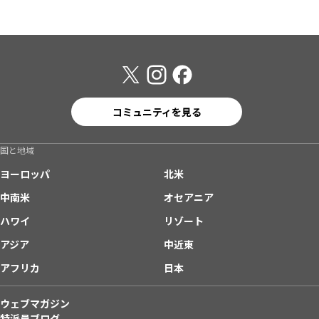
コミュニティを見る
国と地域
ヨーロッパ
北米
中南米
オセアニア
ハワイ
リゾート
アジア
中近東
アフリカ
日本
ウェブマガジン
特派員ブログ