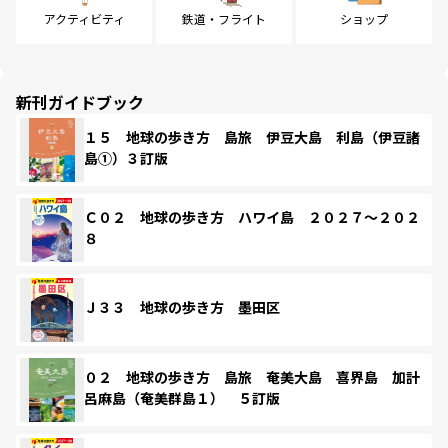
アクティビティ
鉄道・フライト
ショップ
新刊ガイドブック
１５ 地球の歩き方 島旅 伊豆大島 利島（伊豆諸
島①）３訂版
Ｃ０２ 地球の歩き方 ハワイ島 ２０２７～２０２
８
Ｊ３３ 地球の歩き方 墨田区
０２ 地球の歩き方 島旅 奄美大島 喜界島 加計
呂麻島（奄美群島１） ５訂版