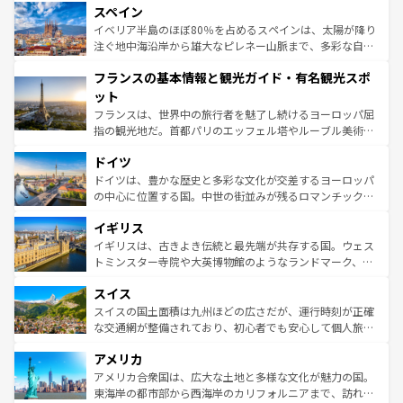
スペイン
ろん、トスカーナの美しい田園風景やアマルフィ海岸の絶
景など、自然景観も見逃せない。観光の合間には、本場の
イベリア半島のほぼ80％を占めるスペインは、太陽が降り
ピザやパスタなど、絶品のイタリア料理を堪能することも
注ぐ地中海沿岸から雄大なピレネー山脈まで、多彩な自然
できる。朝目覚めてから夜眠るまで、すべての瞬間を楽し
と文化が詰まったヨーロッパ屈指の旅行先だ。多様な地域
フランスの基本情報と観光ガイド・有名観光スポ
ませてくれるイタリアで、忘れられない旅をしてみよう！
文化が根付くこの国では、情熱的なフラメンコ、熱気あふ
なお、新着のイタリア情報は
コンテンツ一覧
を参照してほ
れる闘牛、そして美味しいタパスが生活の一部となってい
ット
しい。
る。首都マドリードの洗練された雰囲気や、バルセロナの
フランスは、世界中の旅行者を魅了し続けるヨーロッパ屈
アートに溢れた街角から、地方では古代ローマ遺跡や中世
指の観光地だ。首都パリのエッフェル塔やルーブル美術館
の城塞都市、穏やかなビーチリゾートまで多彩な表情を見
といった象徴的なスポットから、田舎町の古風な美しさま
せる。地方によって風土や気候が異なるスペインはその個
ドイツ
で、幅広い魅力が詰まっている。華麗な宮殿、歴史的な大
性で訪れる人を魅了する。 なお、新着のスペイン情報は
コ
聖堂、美しいビーチ、そして豊かな自然が、訪れる者を心
ドイツは、豊かな歴史と多彩な文化が交差するヨーロッパ
ンテンツ一覧
を参照してほしい。
から魅了する。また、フランスは美食の国としても知ら
の中心に位置する国。中世の街並みが残るロマンチック街
れ、フランス料理はユネスコ無形文化遺産にも登録されて
道から、未来を先取りするようなモダンな都市まで多様な
イギリス
いる。シャンパンの発祥地であるランス、プロヴァンスの
顔を持つこの国は、どこを歩いても飽きることがない。ベ
香り高いラベンダー畑など、多彩な楽しみ方が可能だ。さ
ルリンの文化的活気、バイエルン州のアルプスの絶景、そ
イギリスは、古きよき伝統と最先端が共存する国。ウェス
らに、パリ以外の地域にも魅力が溢れており、どの街角に
してライン川沿いのワイン畑といった風景は必見。ビール
トミンスター寺院や大英博物館のようなランドマーク、歴
も豊かな歴史と文化が息づいている。パリ以外の個性あふ
とソーセージを味わいながら地元の人と過ごす楽しい時間
史ある大学都市、美しい丘陵地帯や牧歌的な風景など、エ
れる地方に足を運ぶとそれぞれで全く異なる文化を体験で
スイス
は、お酒好きな人にはぜひ体験してほしい。 なお、新着の
リアごとに異なる魅力がある。また、優雅なアフタヌーン
きるだろう。 なお、新着のフランス情報は
コンテンツ一覧
ドイツ情報は
コンテンツ一覧
を参照してほしい。
ティー、ビール好きにはたまらない英国パブ、サッカー観
スイスの国土面積は九州ほどの広さだが、運行時刻が正確
を参照してほしい。
戦など、本場だからこそできる体験も豊富。イギリスを旅
な交通網が整備されており、初心者でも安心して個人旅行
して楽しみつくそう。 なお、新着のイギリス情報は
コンテ
を楽しめる。日本同様に時刻表どおりの旅が可能だ。中世
アメリカ
ンツ一覧
を参照してほしい。
の建物がそのまま残る町や、スイスならではのユニークな
博物館もあり、アルプス観光だけでなく町歩きも満喫する
アメリカ合衆国は、広大な土地と多様な文化が魅力の国。
ことができる。国民の所得が高いため物価も高いが、旅行
東海岸の都市部から西海岸のカリフォルニアまで、訪れる