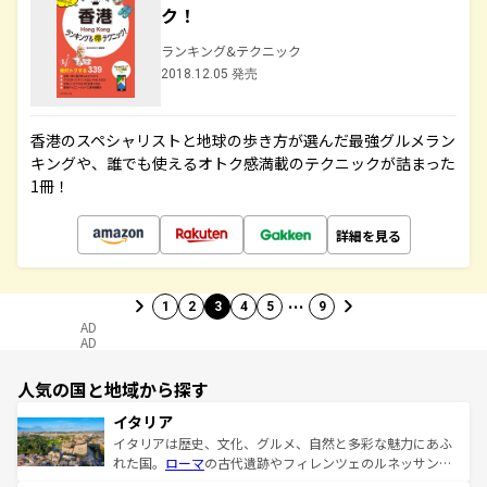
ク！
ランキング&テクニック
2018.12.05 発売
香港のスペシャリストと地球の歩き方が選んだ最強グルメラン
キングや、誰でも使えるオトク感満載のテクニックが詰まった
1冊！
詳細を見る
…
1
2
3
4
5
9
AD
AD
人気の国と地域から探す
イタリア
イタリアは歴史、文化、グルメ、自然と多彩な魅力にあふ
れた国。
ローマ
の古代遺跡やフィレンツェのルネッサンス
美術、ヴェネツィアの運河など、歴史あるスポットはもち