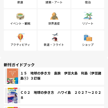
飲食
建築・アート
宿泊
イベント・観戦
世界遺産
リゾート
アクティビティ
鉄道・フライト
ショップ
新刊ガイドブック
１５ 地球の歩き方 島旅 伊豆大島 利島（伊豆諸
島①）３訂版
Ｃ０２ 地球の歩き方 ハワイ島 ２０２７～２０２
８