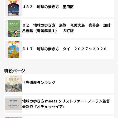
Ｊ３３ 地球の歩き方 墨田区
０２ 地球の歩き方 島旅 奄美大島 喜界島 加計
呂麻島（奄美群島１） ５訂版
Ｄ１７ 地球の歩き方 タイ ２０２７～２０２８
特設ページ
世界遺産ランキング
地球の歩き方 meets クリストファー・ノーラン監督
最新作『オデュッセイア』