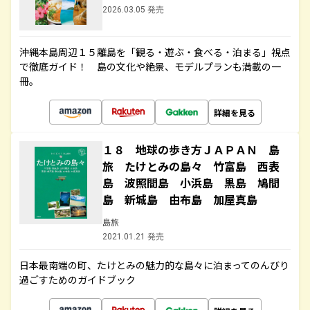
2026.03.05 発売
沖縄本島周辺１５離島を「観る・遊ぶ・食べる・泊まる」視点
で徹底ガイド！ 島の文化や絶景、モデルプランも満載の一
冊。
詳細を見る
１８ 地球の歩き方ＪＡＰＡＮ 島
旅 たけとみの島々 竹富島 西表
島 波照間島 小浜島 黒島 鳩間
島 新城島 由布島 加屋真島
島旅
2021.01.21 発売
日本最南端の町、たけとみの魅力的な島々に泊まってのんびり
過ごすためのガイドブック