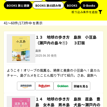
BOOKS 旅と健康
BOOKS 旅の読み物
BOOKS
D-Books
絞り込み条件を追加
41〜60件/173件中 を表示
１３ 地球の歩き方 島旅 小豆島
（瀬戸内の島々①） ３訂版
島旅
2025.06.30 発売
ようこそ！オリーブの風薫る、絶景と美食の小豆島へ！島カル
チャー、島グルメをとことん掘り下げて紹介。さあ、島旅へ
詳細を見る
１４ 地球の歩き方 島旅 直島 豊
島 女木島 男木島 犬島～瀬戸内の