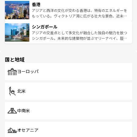
香港
とつ。フォーやバインミー、ベトナムコーヒーなどは、ぜ
の活気が交差している。北部ではチェンマイなどの山岳地
ひ現地で味わいたい。どの地域を訪れてもあたたかい人々
帯で自然と触れ合い、南部ではプーケットやクラビの美し
アジアと西洋の文化が交わる香港は、特有のエネルギーを
が旅行者を迎えてくれるので、きっと忘れられない旅にな
いビーチでリゾート気分を楽しむことができる。タイ料理
もっている。ヴィクトリア湾に広がる壮大な景色、近未来
るはずだ。 なお、新着のベトナム情報は
コンテンツ一覧
を
は世界的に有名で、屋台から高級レストランまで味覚を刺
的なアートスポット、そして歴史と現代が融合した町並
参照してほしい。
シンガポール
激する。気候は一年中温暖で、どの季節にも異なる楽しみ
み、どこを訪れても感動するはず。観光スポットが密集し
が待っている。親しみやすいタイの人々、仏教を中心とし
ており、効率よく見どころを回れるのも魅力。息をのむよ
アジアの交差点として多文化が融合した独自の魅力を放つ
た文化、そして多様な観光資源が、訪れる旅人を魅了し続
うな絶景から文化的な体験まで、香港を存分に楽しみ尽く
シンガポール。未来的な建築物が並ぶマリーナベイ、歴史
ける。 なお、新着のタイ情報は
コンテンツ一覧
を参照して
そう。 なお、新着の香港情報は
コンテンツ一覧
を参照して
と伝統を感じられるエスニックタウン、多数の緑豊かな公
ほしい。
ほしい。
園や自然保護区など、自然が調和した近代的な景観と文化
の多様性あふれるカラフルな町は、どこを歩いても新しい
国と地域
発見がある。さらに、治安のよさや充実した公共交通機関
も、旅行者にとっては魅力的なポイント。グルメも豊富
で、ホーカーズは地元の風情を楽しめる外せないスポット
ヨーロッパ
だ。訪れる人を飽きさせないシンガポールで、多様な魅力
を体感しよう。 なお、新着のシンガポール情報は
コンテン
ツ一覧
を参照してほしい。
北米
中南米
オセアニア