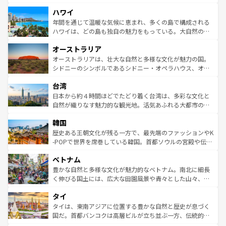
者向けの交通パス提供のサービスもあり、うまく活用すれ
場所ごとに異なる風景と体験が待っている。ニューヨーク
ハワイ
ば市内交通費無料で観光を楽しむこともできる。 なお、新
のような巨大都市は、観光、ショッピング、エンターテイ
着のスイス情報は
コンテンツ一覧
を参照してほしい。
ンメントが詰まった刺激的なスポットだ。一方、アメリカ
年間を通じて温暖な気候に恵まれ、多くの島で構成される
西部には大自然が広がり、グランドキャニオンやイエロー
ハワイは、どの島も独自の魅力をもっている。大自然の神
ストーン国立公園といった絶景が堪能できる。さらに、南
秘を感じたいなら、火山が生み出した壮大な景観を誇るハ
オーストラリア
部のニューオーリンズでは、音楽と美食が融合した独特の
ワイ島は見逃せない。また、定番の観光地といえばオアフ
文化が魅力。旅行者はアメリカの各地域で異なる魅力を楽
島だが、静かな自然を求めるならマウイ島やカウアイ島が
オーストラリアは、壮大な自然と多様な文化が魅力の国。
しみながら、その多様性と豊かな歴史を感じることができ
おすすめ。エメラルドグリーンに輝く海をはじめ、豊かな
シドニーのシンボルであるシドニー・オペラハウス、オー
るだろう。車でのロードトリップや列車の旅も、アメリカ
文化や歴史が息づいている。「アロハスピリット」と呼ば
ストラリア東海岸北部に広がる大サンゴ礁地帯グレートバ
ならではの贅沢な旅のスタイルだ。 なお、新着のアメリカ
台湾
れるおもてなしの心で訪れる人々を迎えてくれるハワイの
リアリーフや大陸中央部にそびえるウルル（エアーズロッ
情報は
コンテンツ一覧
を参照してほしい。
人々、おいしいローカルフードやハワイアンミュージッ
ク）、タスマニアの美しい原生林やケアンズの熱帯雨林な
日本から約４時間ほどでたどり着く台湾は、多彩な文化と
ク、伝統的なフラダンスなど、すべてがハワイの魅力を彩
ど、見どころがたくさん。また、カフェやワイン、オージ
自然が織りなす魅力的な観光地。活気あふれる大都市の台
っている。訪れるたびに新しい発見と感動が待っているハ
ービーフなどの食文化も豊かで、美味しいものであふれて
北やノスタルジックな町並みが人気な九份（ジォウフェ
ワイを、存分に味わってほしい。 なお、新着のハワイ情報
韓国
いる。アクティビティも充実しており、サーフィンやダイ
ン）、静ひつな山岳地帯である台湾東部など、都市の喧騒
は
コンテンツ一覧
を参照してほしい。
ビング、ハイキングなど、アウトドア好きにはたまらな
と山間の静けさが共存しており、訪れる人に新しい発見と
歴史ある王朝文化が残る一方で、最先端のファッションやK
い。オーストラリアの多彩な魅力を存分に味わいつくそ
驚きをもたらしてくれる。また、奥深い台湾の食文化も魅
-POPで世界を席巻している韓国。首都ソウルの宮殿や伝統
う。 なお、新着のオーストラリア情報は
コンテンツ一覧
を
力で、夜市などの屋台グルメから高級料理、ヘルシーで美
家屋が並ぶエリアでは韓国の歴史と文化に浸ることがで
参照してほしい。
ベトナム
容にもいいと評判のスイーツなど、バラエティ豊かな料理
き、地方に足を延ばせば四季折々の自然美を楽しむことが
が味わえる。 なお、新着の台湾情報は
コンテンツ一覧
を参
できる。そして、キムチや焼肉、絶品のストリートフード
豊かな自然と多様な文化が魅力的なベトナム。南北に細長
照してほしい。
まで、さまざまな韓国料理が待っている。夜には、韓国な
く伸びる国土には、広大な田園風景や青々とした山々、世
らではのナイトライフも堪能できる。あたたかいホスピタ
界遺産に登録された壮大な自然景観が点在し、都市部では
タイ
リティに包まれながら、韓国の多彩な魅力を心ゆくまで味
急速な発展と共に伝統が息づく。ハノイの古い町並みやホ
わってみてほしい。 なお、新着の韓国情報は
コンテンツ一
ーチミン市のフランス統治時代の建物も、独特の雰囲気を
タイは、東南アジアに位置する豊かな自然と歴史が息づく
覧
を参照してほしい。
醸し出している。また、バラエティの豊かさとおいしさで
国だ。首都バンコクは高層ビルが立ち並ぶ一方、伝統的な
世界中の食通を魅了してやまないベトナム料理も魅力のひ
寺院や市場がいたるところに点在し、古きよき文化と現代