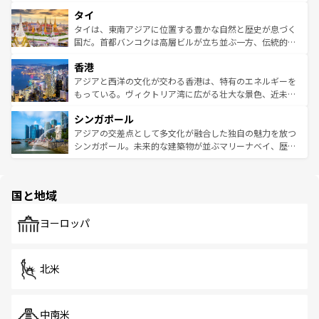
らではのナイトライフも堪能できる。あたたかいホスピタ
界遺産に登録された壮大な自然景観が点在し、都市部では
タイ
リティに包まれながら、韓国の多彩な魅力を心ゆくまで味
急速な発展と共に伝統が息づく。ハノイの古い町並みやホ
わってみてほしい。 なお、新着の韓国情報は
コンテンツ一
ーチミン市のフランス統治時代の建物も、独特の雰囲気を
タイは、東南アジアに位置する豊かな自然と歴史が息づく
覧
を参照してほしい。
醸し出している。また、バラエティの豊かさとおいしさで
国だ。首都バンコクは高層ビルが立ち並ぶ一方、伝統的な
世界中の食通を魅了してやまないベトナム料理も魅力のひ
寺院や市場がいたるところに点在し、古きよき文化と現代
香港
とつ。フォーやバインミー、ベトナムコーヒーなどは、ぜ
の活気が交差している。北部ではチェンマイなどの山岳地
ひ現地で味わいたい。どの地域を訪れてもあたたかい人々
帯で自然と触れ合い、南部ではプーケットやクラビの美し
アジアと西洋の文化が交わる香港は、特有のエネルギーを
が旅行者を迎えてくれるので、きっと忘れられない旅にな
いビーチでリゾート気分を楽しむことができる。タイ料理
もっている。ヴィクトリア湾に広がる壮大な景色、近未来
るはずだ。 なお、新着のベトナム情報は
コンテンツ一覧
を
は世界的に有名で、屋台から高級レストランまで味覚を刺
的なアートスポット、そして歴史と現代が融合した町並
参照してほしい。
シンガポール
激する。気候は一年中温暖で、どの季節にも異なる楽しみ
み、どこを訪れても感動するはず。観光スポットが密集し
が待っている。親しみやすいタイの人々、仏教を中心とし
ており、効率よく見どころを回れるのも魅力。息をのむよ
アジアの交差点として多文化が融合した独自の魅力を放つ
た文化、そして多様な観光資源が、訪れる旅人を魅了し続
うな絶景から文化的な体験まで、香港を存分に楽しみ尽く
シンガポール。未来的な建築物が並ぶマリーナベイ、歴史
ける。 なお、新着のタイ情報は
コンテンツ一覧
を参照して
そう。 なお、新着の香港情報は
コンテンツ一覧
を参照して
と伝統を感じられるエスニックタウン、多数の緑豊かな公
ほしい。
ほしい。
園や自然保護区など、自然が調和した近代的な景観と文化
の多様性あふれるカラフルな町は、どこを歩いても新しい
国と地域
発見がある。さらに、治安のよさや充実した公共交通機関
も、旅行者にとっては魅力的なポイント。グルメも豊富
で、ホーカーズは地元の風情を楽しめる外せないスポット
ヨーロッパ
だ。訪れる人を飽きさせないシンガポールで、多様な魅力
を体感しよう。 なお、新着のシンガポール情報は
コンテン
ツ一覧
を参照してほしい。
北米
中南米