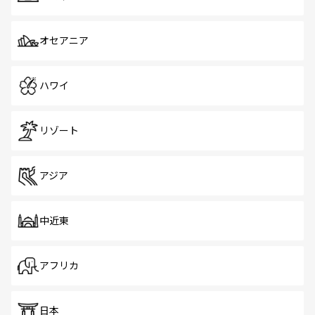
オセアニア
ハワイ
リゾート
アジア
中近東
アフリカ
日本