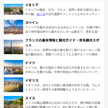
イタリア
イタリアは歴史、文化、グルメ、自然と多彩な魅力にあふ
れた国。
ローマ
の古代遺跡やフィレンツェのルネッサンス
美術、ヴェネツィアの運河など、歴史あるスポットはもち
スペイン
ろん、トスカーナの美しい田園風景やアマルフィ海岸の絶
景など、自然景観も見逃せない。観光の合間には、本場の
イベリア半島のほぼ80％を占めるスペインは、太陽が降り
ピザやパスタなど、絶品のイタリア料理を堪能することも
注ぐ地中海沿岸から雄大なピレネー山脈まで、多彩な自然
できる。朝目覚めてから夜眠るまで、すべての瞬間を楽し
と文化が詰まったヨーロッパ屈指の旅行先だ。多様な地域
フランスの基本情報と観光ガイド・有名観光スポ
ませてくれるイタリアで、忘れられない旅をしてみよう！
文化が根付くこの国では、情熱的なフラメンコ、熱気あふ
なお、新着のイタリア情報は
コンテンツ一覧
を参照してほ
れる闘牛、そして美味しいタパスが生活の一部となってい
ット
しい。
る。首都マドリードの洗練された雰囲気や、バルセロナの
フランスは、世界中の旅行者を魅了し続けるヨーロッパ屈
アートに溢れた街角から、地方では古代ローマ遺跡や中世
指の観光地だ。首都パリのエッフェル塔やルーブル美術館
の城塞都市、穏やかなビーチリゾートまで多彩な表情を見
といった象徴的なスポットから、田舎町の古風な美しさま
せる。地方によって風土や気候が異なるスペインはその個
ドイツ
で、幅広い魅力が詰まっている。華麗な宮殿、歴史的な大
性で訪れる人を魅了する。 なお、新着のスペイン情報は
コ
聖堂、美しいビーチ、そして豊かな自然が、訪れる者を心
ドイツは、豊かな歴史と多彩な文化が交差するヨーロッパ
ンテンツ一覧
を参照してほしい。
から魅了する。また、フランスは美食の国としても知ら
の中心に位置する国。中世の街並みが残るロマンチック街
れ、フランス料理はユネスコ無形文化遺産にも登録されて
道から、未来を先取りするようなモダンな都市まで多様な
イギリス
いる。シャンパンの発祥地であるランス、プロヴァンスの
顔を持つこの国は、どこを歩いても飽きることがない。ベ
香り高いラベンダー畑など、多彩な楽しみ方が可能だ。さ
ルリンの文化的活気、バイエルン州のアルプスの絶景、そ
イギリスは、古きよき伝統と最先端が共存する国。ウェス
らに、パリ以外の地域にも魅力が溢れており、どの街角に
してライン川沿いのワイン畑といった風景は必見。ビール
トミンスター寺院や大英博物館のようなランドマーク、歴
も豊かな歴史と文化が息づいている。パリ以外の個性あふ
とソーセージを味わいながら地元の人と過ごす楽しい時間
史ある大学都市、美しい丘陵地帯や牧歌的な風景など、エ
れる地方に足を運ぶとそれぞれで全く異なる文化を体験で
スイス
は、お酒好きな人にはぜひ体験してほしい。 なお、新着の
リアごとに異なる魅力がある。また、優雅なアフタヌーン
きるだろう。 なお、新着のフランス情報は
コンテンツ一覧
ドイツ情報は
コンテンツ一覧
を参照してほしい。
ティー、ビール好きにはたまらない英国パブ、サッカー観
スイスの国土面積は九州ほどの広さだが、運行時刻が正確
を参照してほしい。
戦など、本場だからこそできる体験も豊富。イギリスを旅
な交通網が整備されており、初心者でも安心して個人旅行