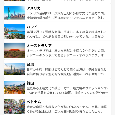
して楽しみつくそう。 なお、新着のイギリス情報は
コンテ
を楽しめる。日本同様に時刻表どおりの旅が可能だ。中世
アメリカ
ンツ一覧
を参照してほしい。
の建物がそのまま残る町や、スイスならではのユニークな
博物館もあり、アルプス観光だけでなく町歩きも満喫する
アメリカ合衆国は、広大な土地と多様な文化が魅力の国。
ことができる。国民の所得が高いため物価も高いが、旅行
東海岸の都市部から西海岸のカリフォルニアまで、訪れる
者向けの交通パス提供のサービスもあり、うまく活用すれ
場所ごとに異なる風景と体験が待っている。ニューヨーク
ハワイ
ば市内交通費無料で観光を楽しむこともできる。 なお、新
のような巨大都市は、観光、ショッピング、エンターテイ
着のスイス情報は
コンテンツ一覧
を参照してほしい。
ンメントが詰まった刺激的なスポットだ。一方、アメリカ
年間を通じて温暖な気候に恵まれ、多くの島で構成される
西部には大自然が広がり、グランドキャニオンやイエロー
ハワイは、どの島も独自の魅力をもっている。大自然の神
ストーン国立公園といった絶景が堪能できる。さらに、南
秘を感じたいなら、火山が生み出した壮大な景観を誇るハ
オーストラリア
部のニューオーリンズでは、音楽と美食が融合した独特の
ワイ島は見逃せない。また、定番の観光地といえばオアフ
文化が魅力。旅行者はアメリカの各地域で異なる魅力を楽
島だが、静かな自然を求めるならマウイ島やカウアイ島が
オーストラリアは、壮大な自然と多様な文化が魅力の国。
しみながら、その多様性と豊かな歴史を感じることができ
おすすめ。エメラルドグリーンに輝く海をはじめ、豊かな
シドニーのシンボルであるシドニー・オペラハウス、オー
るだろう。車でのロードトリップや列車の旅も、アメリカ
文化や歴史が息づいている。「アロハスピリット」と呼ば
ストラリア東海岸北部に広がる大サンゴ礁地帯グレートバ
ならではの贅沢な旅のスタイルだ。 なお、新着のアメリカ
台湾
れるおもてなしの心で訪れる人々を迎えてくれるハワイの
リアリーフや大陸中央部にそびえるウルル（エアーズロッ
情報は
コンテンツ一覧
を参照してほしい。
人々、おいしいローカルフードやハワイアンミュージッ
ク）、タスマニアの美しい原生林やケアンズの熱帯雨林な
日本から約４時間ほどでたどり着く台湾は、多彩な文化と
ク、伝統的なフラダンスなど、すべてがハワイの魅力を彩
ど、見どころがたくさん。また、カフェやワイン、オージ
自然が織りなす魅力的な観光地。活気あふれる大都市の台
っている。訪れるたびに新しい発見と感動が待っているハ
ービーフなどの食文化も豊かで、美味しいものであふれて
北やノスタルジックな町並みが人気な九份（ジォウフェ
ワイを、存分に味わってほしい。 なお、新着のハワイ情報
韓国
いる。アクティビティも充実しており、サーフィンやダイ
ン）、静ひつな山岳地帯である台湾東部など、都市の喧騒
は
コンテンツ一覧
を参照してほしい。
ビング、ハイキングなど、アウトドア好きにはたまらな
と山間の静けさが共存しており、訪れる人に新しい発見と
歴史ある王朝文化が残る一方で、最先端のファッションやK
い。オーストラリアの多彩な魅力を存分に味わいつくそ
驚きをもたらしてくれる。また、奥深い台湾の食文化も魅
-POPで世界を席巻している韓国。首都ソウルの宮殿や伝統
う。 なお、新着のオーストラリア情報は
コンテンツ一覧
を
力で、夜市などの屋台グルメから高級料理、ヘルシーで美
家屋が並ぶエリアでは韓国の歴史と文化に浸ることがで
参照してほしい。
ベトナム
容にもいいと評判のスイーツなど、バラエティ豊かな料理
き、地方に足を延ばせば四季折々の自然美を楽しむことが
が味わえる。 なお、新着の台湾情報は
コンテンツ一覧
を参
できる。そして、キムチや焼肉、絶品のストリートフード
豊かな自然と多様な文化が魅力的なベトナム。南北に細長
照してほしい。
まで、さまざまな韓国料理が待っている。夜には、韓国な
く伸びる国土には、広大な田園風景や青々とした山々、世