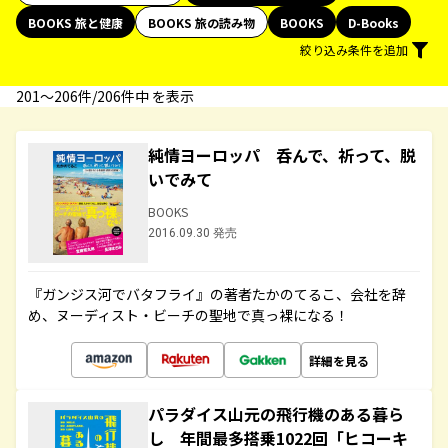
BOOKS 旅と健康
BOOKS 旅の読み物
BOOKS
D-Books
絞り込み条件を追加
201〜206件/206件中 を表示
純情ヨーロッパ 呑んで、祈って、脱
いでみて
BOOKS
2016.09.30 発売
『ガンジス河でバタフライ』の著者たかのてるこ、会社を辞
め、ヌーディスト・ビーチの聖地で真っ裸になる！
詳細を見る
パラダイス山元の飛行機のある暮ら
し 年間最多搭乗1022回「ヒコーキ