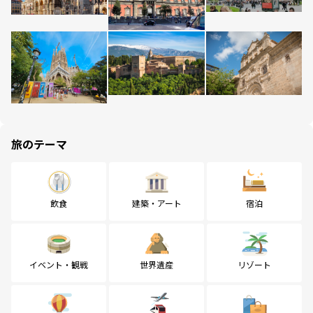
旅のテーマ
飲食
建築・アート
宿泊
イベント・観戦
世界遺産
リゾート