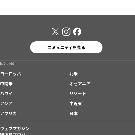
コミュニティを見る
国と地域
ヨーロッパ
北米
中南米
オセアニア
ハワイ
リゾート
アジア
中近東
アフリカ
日本
ウェブマガジン
特派員ブログ