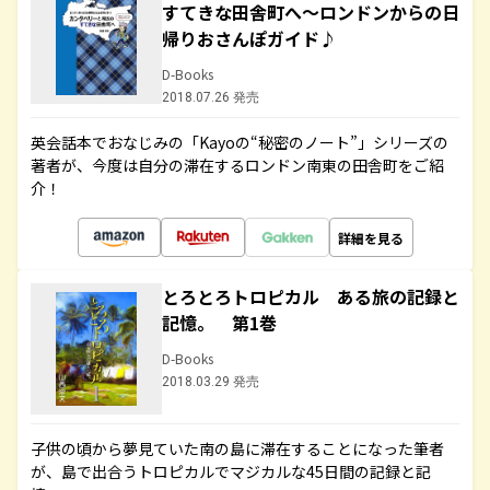
すてきな田舎町へ～ロンドンからの日
帰りおさんぽガイド♪
D-Books
2018.07.26 発売
英会話本でおなじみの「Kayoの“秘密のノート”」シリーズの
著者が、今度は自分の滞在するロンドン南東の田舎町をご紹
介！
詳細を見る
とろとろトロピカル ある旅の記録と
記憶。 第1巻
D-Books
2018.03.29 発売
子供の頃から夢見ていた南の島に滞在することになった筆者
が、島で出合うトロピカルでマジカルな45日間の記録と記