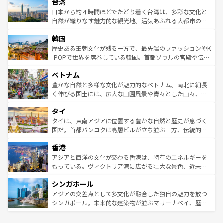
ならではの贅沢な旅のスタイルだ。 なお、新着のアメリカ
台湾
れるおもてなしの心で訪れる人々を迎えてくれるハワイの
リアリーフや大陸中央部にそびえるウルル（エアーズロッ
情報は
コンテンツ一覧
を参照してほしい。
人々、おいしいローカルフードやハワイアンミュージッ
ク）、タスマニアの美しい原生林やケアンズの熱帯雨林な
日本から約４時間ほどでたどり着く台湾は、多彩な文化と
ク、伝統的なフラダンスなど、すべてがハワイの魅力を彩
ど、見どころがたくさん。また、カフェやワイン、オージ
自然が織りなす魅力的な観光地。活気あふれる大都市の台
っている。訪れるたびに新しい発見と感動が待っているハ
ービーフなどの食文化も豊かで、美味しいものであふれて
北やノスタルジックな町並みが人気な九份（ジォウフェ
ワイを、存分に味わってほしい。 なお、新着のハワイ情報
韓国
いる。アクティビティも充実しており、サーフィンやダイ
ン）、静ひつな山岳地帯である台湾東部など、都市の喧騒
は
コンテンツ一覧
を参照してほしい。
ビング、ハイキングなど、アウトドア好きにはたまらな
と山間の静けさが共存しており、訪れる人に新しい発見と
歴史ある王朝文化が残る一方で、最先端のファッションやK
い。オーストラリアの多彩な魅力を存分に味わいつくそ
驚きをもたらしてくれる。また、奥深い台湾の食文化も魅
-POPで世界を席巻している韓国。首都ソウルの宮殿や伝統
う。 なお、新着のオーストラリア情報は
コンテンツ一覧
を
力で、夜市などの屋台グルメから高級料理、ヘルシーで美
家屋が並ぶエリアでは韓国の歴史と文化に浸ることがで
参照してほしい。
ベトナム
容にもいいと評判のスイーツなど、バラエティ豊かな料理
き、地方に足を延ばせば四季折々の自然美を楽しむことが
が味わえる。 なお、新着の台湾情報は
コンテンツ一覧
を参
できる。そして、キムチや焼肉、絶品のストリートフード
豊かな自然と多様な文化が魅力的なベトナム。南北に細長
照してほしい。
まで、さまざまな韓国料理が待っている。夜には、韓国な
く伸びる国土には、広大な田園風景や青々とした山々、世
らではのナイトライフも堪能できる。あたたかいホスピタ
界遺産に登録された壮大な自然景観が点在し、都市部では
タイ
リティに包まれながら、韓国の多彩な魅力を心ゆくまで味
急速な発展と共に伝統が息づく。ハノイの古い町並みやホ
わってみてほしい。 なお、新着の韓国情報は
コンテンツ一
ーチミン市のフランス統治時代の建物も、独特の雰囲気を
タイは、東南アジアに位置する豊かな自然と歴史が息づく
覧
を参照してほしい。
醸し出している。また、バラエティの豊かさとおいしさで
国だ。首都バンコクは高層ビルが立ち並ぶ一方、伝統的な
世界中の食通を魅了してやまないベトナム料理も魅力のひ
寺院や市場がいたるところに点在し、古きよき文化と現代
香港
とつ。フォーやバインミー、ベトナムコーヒーなどは、ぜ
の活気が交差している。北部ではチェンマイなどの山岳地
ひ現地で味わいたい。どの地域を訪れてもあたたかい人々
帯で自然と触れ合い、南部ではプーケットやクラビの美し
アジアと西洋の文化が交わる香港は、特有のエネルギーを
が旅行者を迎えてくれるので、きっと忘れられない旅にな
いビーチでリゾート気分を楽しむことができる。タイ料理
もっている。ヴィクトリア湾に広がる壮大な景色、近未来
るはずだ。 なお、新着のベトナム情報は
コンテンツ一覧
を
は世界的に有名で、屋台から高級レストランまで味覚を刺
的なアートスポット、そして歴史と現代が融合した町並
参照してほしい。
シンガポール
激する。気候は一年中温暖で、どの季節にも異なる楽しみ
み、どこを訪れても感動するはず。観光スポットが密集し
が待っている。親しみやすいタイの人々、仏教を中心とし
ており、効率よく見どころを回れるのも魅力。息をのむよ
アジアの交差点として多文化が融合した独自の魅力を放つ
た文化、そして多様な観光資源が、訪れる旅人を魅了し続
うな絶景から文化的な体験まで、香港を存分に楽しみ尽く
シンガポール。未来的な建築物が並ぶマリーナベイ、歴史
ける。 なお、新着のタイ情報は
コンテンツ一覧
を参照して
そう。 なお、新着の香港情報は
コンテンツ一覧
を参照して
と伝統を感じられるエスニックタウン、多数の緑豊かな公
ほしい。
ほしい。
園や自然保護区など、自然が調和した近代的な景観と文化