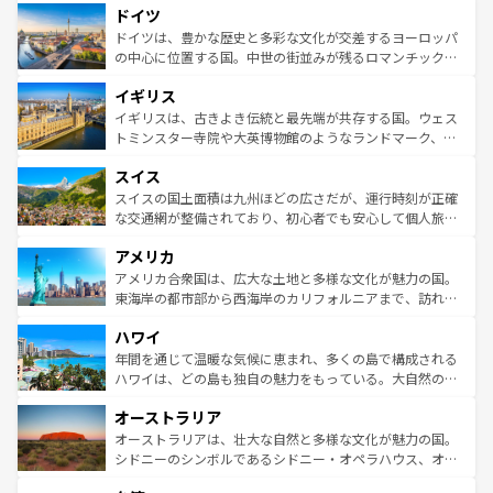
せる。地方によって風土や気候が異なるスペインはその個
ドイツ
で、幅広い魅力が詰まっている。華麗な宮殿、歴史的な大
性で訪れる人を魅了する。 なお、新着のスペイン情報は
コ
聖堂、美しいビーチ、そして豊かな自然が、訪れる者を心
ドイツは、豊かな歴史と多彩な文化が交差するヨーロッパ
ンテンツ一覧
を参照してほしい。
から魅了する。また、フランスは美食の国としても知ら
の中心に位置する国。中世の街並みが残るロマンチック街
れ、フランス料理はユネスコ無形文化遺産にも登録されて
道から、未来を先取りするようなモダンな都市まで多様な
イギリス
いる。シャンパンの発祥地であるランス、プロヴァンスの
顔を持つこの国は、どこを歩いても飽きることがない。ベ
香り高いラベンダー畑など、多彩な楽しみ方が可能だ。さ
ルリンの文化的活気、バイエルン州のアルプスの絶景、そ
イギリスは、古きよき伝統と最先端が共存する国。ウェス
らに、パリ以外の地域にも魅力が溢れており、どの街角に
してライン川沿いのワイン畑といった風景は必見。ビール
トミンスター寺院や大英博物館のようなランドマーク、歴
も豊かな歴史と文化が息づいている。パリ以外の個性あふ
とソーセージを味わいながら地元の人と過ごす楽しい時間
史ある大学都市、美しい丘陵地帯や牧歌的な風景など、エ
れる地方に足を運ぶとそれぞれで全く異なる文化を体験で
スイス
は、お酒好きな人にはぜひ体験してほしい。 なお、新着の
リアごとに異なる魅力がある。また、優雅なアフタヌーン
きるだろう。 なお、新着のフランス情報は
コンテンツ一覧
ドイツ情報は
コンテンツ一覧
を参照してほしい。
ティー、ビール好きにはたまらない英国パブ、サッカー観
スイスの国土面積は九州ほどの広さだが、運行時刻が正確
を参照してほしい。
戦など、本場だからこそできる体験も豊富。イギリスを旅
な交通網が整備されており、初心者でも安心して個人旅行
して楽しみつくそう。 なお、新着のイギリス情報は
コンテ
を楽しめる。日本同様に時刻表どおりの旅が可能だ。中世
アメリカ
ンツ一覧
を参照してほしい。
の建物がそのまま残る町や、スイスならではのユニークな
博物館もあり、アルプス観光だけでなく町歩きも満喫する
アメリカ合衆国は、広大な土地と多様な文化が魅力の国。
ことができる。国民の所得が高いため物価も高いが、旅行
東海岸の都市部から西海岸のカリフォルニアまで、訪れる
者向けの交通パス提供のサービスもあり、うまく活用すれ
場所ごとに異なる風景と体験が待っている。ニューヨーク
ハワイ
ば市内交通費無料で観光を楽しむこともできる。 なお、新
のような巨大都市は、観光、ショッピング、エンターテイ
着のスイス情報は
コンテンツ一覧
を参照してほしい。
ンメントが詰まった刺激的なスポットだ。一方、アメリカ
年間を通じて温暖な気候に恵まれ、多くの島で構成される
西部には大自然が広がり、グランドキャニオンやイエロー
ハワイは、どの島も独自の魅力をもっている。大自然の神
ストーン国立公園といった絶景が堪能できる。さらに、南
秘を感じたいなら、火山が生み出した壮大な景観を誇るハ
オーストラリア
部のニューオーリンズでは、音楽と美食が融合した独特の
ワイ島は見逃せない。また、定番の観光地といえばオアフ
文化が魅力。旅行者はアメリカの各地域で異なる魅力を楽
島だが、静かな自然を求めるならマウイ島やカウアイ島が
オーストラリアは、壮大な自然と多様な文化が魅力の国。
しみながら、その多様性と豊かな歴史を感じることができ
おすすめ。エメラルドグリーンに輝く海をはじめ、豊かな
シドニーのシンボルであるシドニー・オペラハウス、オー
るだろう。車でのロードトリップや列車の旅も、アメリカ
文化や歴史が息づいている。「アロハスピリット」と呼ば
ストラリア東海岸北部に広がる大サンゴ礁地帯グレートバ