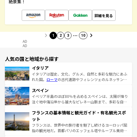
絶景集！
詳細を見る
…
1
2
3
10
AD
AD
人気の国と地域から探す
イタリア
イタリアは歴史、文化、グルメ、自然と多彩な魅力にあふ
れた国。
ローマ
の古代遺跡やフィレンツェのルネッサンス
美術、ヴェネツィアの運河など、歴史あるスポットはもち
スペイン
ろん、トスカーナの美しい田園風景やアマルフィ海岸の絶
景など、自然景観も見逃せない。観光の合間には、本場の
イベリア半島のほぼ80％を占めるスペインは、太陽が降り
ピザやパスタなど、絶品のイタリア料理を堪能することも
注ぐ地中海沿岸から雄大なピレネー山脈まで、多彩な自然
できる。朝目覚めてから夜眠るまで、すべての瞬間を楽し
と文化が詰まったヨーロッパ屈指の旅行先だ。多様な地域
フランスの基本情報と観光ガイド・有名観光スポ
ませてくれるイタリアで、忘れられない旅をしてみよう！
文化が根付くこの国では、情熱的なフラメンコ、熱気あふ
なお、新着のイタリア情報は
コンテンツ一覧
を参照してほ
れる闘牛、そして美味しいタパスが生活の一部となってい
ット
しい。
る。首都マドリードの洗練された雰囲気や、バルセロナの
フランスは、世界中の旅行者を魅了し続けるヨーロッパ屈
アートに溢れた街角から、地方では古代ローマ遺跡や中世
指の観光地だ。首都パリのエッフェル塔やルーブル美術館
の城塞都市、穏やかなビーチリゾートまで多彩な表情を見
といった象徴的なスポットから、田舎町の古風な美しさま