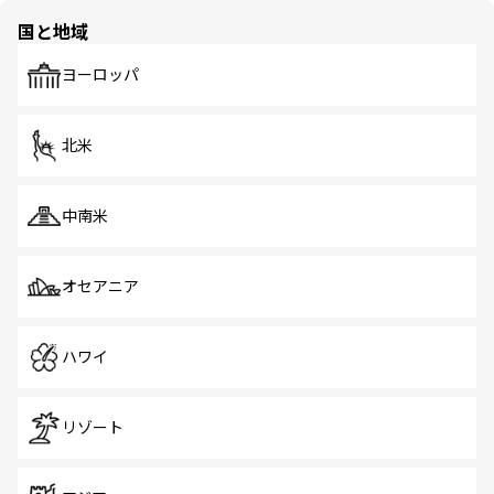
の多様性あふれるカラフルな町は、どこを歩いても新しい
国と地域
発見がある。さらに、治安のよさや充実した公共交通機関
も、旅行者にとっては魅力的なポイント。グルメも豊富
で、ホーカーズは地元の風情を楽しめる外せないスポット
ヨーロッパ
だ。訪れる人を飽きさせないシンガポールで、多様な魅力
を体感しよう。 なお、新着のシンガポール情報は
コンテン
ツ一覧
を参照してほしい。
北米
中南米
オセアニア
ハワイ
リゾート