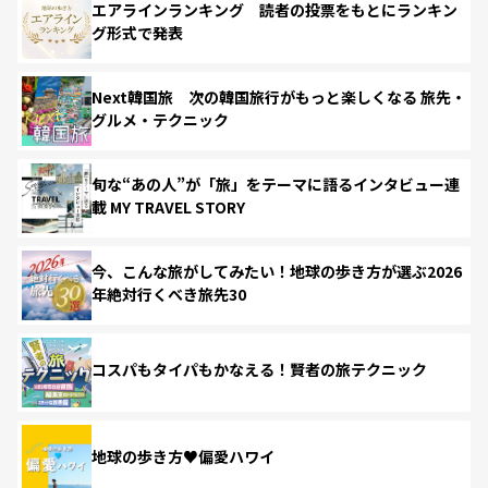
エアラインランキング 読者の投票をもとにランキン
グ形式で発表
Next韓国旅 次の韓国旅行がもっと楽しくなる 旅先・
グルメ・テクニック
旬な“あの人”が「旅」をテーマに語るインタビュー連
載 MY TRAVEL STORY
今、こんな旅がしてみたい！地球の歩き方が選ぶ2026
年絶対行くべき旅先30
コスパもタイパもかなえる！賢者の旅テクニック
地球の歩き方♥偏愛ハワイ