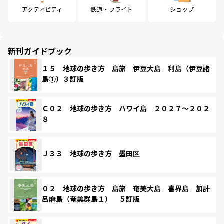
アクティビティ
鉄道・フライト
ショップ
新刊ガイドブック
１５ 地球の歩き方 島旅 伊豆大島 利島（伊豆諸
島①）３訂版
Ｃ０２ 地球の歩き方 ハワイ島 ２０２７～２０２
８
Ｊ３３ 地球の歩き方 墨田区
０２ 地球の歩き方 島旅 奄美大島 喜界島 加計
呂麻島（奄美群島１） ５訂版