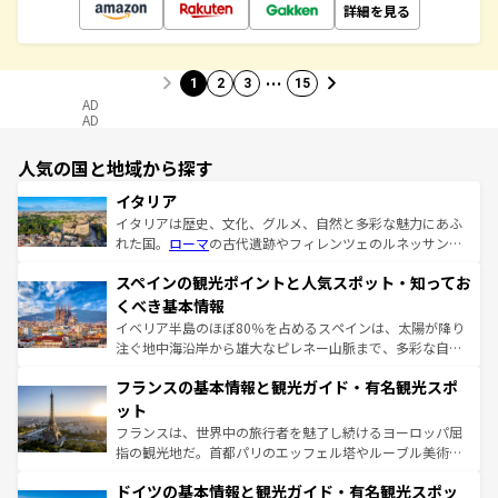
詳細を見る
…
1
2
3
15
AD
AD
人気の国と地域から探す
イタリア
イタリアは歴史、文化、グルメ、自然と多彩な魅力にあふ
れた国。
ローマ
の古代遺跡やフィレンツェのルネッサンス
美術、ヴェネツィアの運河など、歴史あるスポットはもち
スペインの観光ポイントと人気スポット・知ってお
ろん、トスカーナの美しい田園風景やアマルフィ海岸の絶
景など、自然景観も見逃せない。観光の合間には、本場の
くべき基本情報
ピザやパスタなど、絶品のイタリア料理を堪能することも
イベリア半島のほぼ80％を占めるスペインは、太陽が降り
できる。朝目覚めてから夜眠るまで、すべての瞬間を楽し
注ぐ地中海沿岸から雄大なピレネー山脈まで、多彩な自然
ませてくれるイタリアで、忘れられない旅をしてみよう！
と文化が詰まったヨーロッパ屈指の旅行先だ。多様な地域
なお、新着のイタリア情報は
コンテンツ一覧
を参照してほ
フランスの基本情報と観光ガイド・有名観光スポ
文化が根付くこの国では、情熱的なフラメンコ、熱気あふ
しい。
れる闘牛、そして美味しいタパスが生活の一部となってい
ット
る。首都マドリードの洗練された雰囲気や、バルセロナの
フランスは、世界中の旅行者を魅了し続けるヨーロッパ屈
アートに溢れた街角から、地方では古代ローマ遺跡や中世
指の観光地だ。首都パリのエッフェル塔やルーブル美術館
の城塞都市、穏やかなビーチリゾートまで多彩な表情を見
といった象徴的なスポットから、田舎町の古風な美しさま
せる。地方によって風土や気候が異なるスペインはその個
ドイツの基本情報と観光ガイド・有名観光スポッ
で、幅広い魅力が詰まっている。華麗な宮殿、歴史的な大