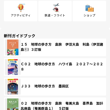
アクティビティ
鉄道・フライト
ショップ
新刊ガイドブック
１５ 地球の歩き方 島旅 伊豆大島 利島（伊豆諸
島①）３訂版
Ｃ０２ 地球の歩き方 ハワイ島 ２０２７～２０２
８
Ｊ３３ 地球の歩き方 墨田区
０２ 地球の歩き方 島旅 奄美大島 喜界島 加計
呂麻島（奄美群島１） ５訂版