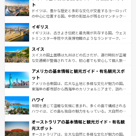
性で訪れる人を魅了する。 なお、新着のスペイン情報は
コ
聖堂、美しいビーチ、そして豊かな自然が、訪れる者を心
ト
ンテンツ一覧
を参照してほしい。
から魅了する。また、フランスは美食の国としても知ら
ドイツは、豊かな歴史と多彩な文化が交差するヨーロッパ
れ、フランス料理はユネスコ無形文化遺産にも登録されて
の中心に位置する国。中世の街並みが残るロマンチック街
いる。シャンパンの発祥地であるランス、プロヴァンスの
道から、未来を先取りするようなモダンな都市まで多様な
香り高いラベンダー畑など、多彩な楽しみ方が可能だ。さ
イギリス
顔を持つこの国は、どこを歩いても飽きることがない。ベ
らに、パリ以外の地域にも魅力が溢れており、どの街角に
ルリンの文化的活気、バイエルン州のアルプスの絶景、そ
イギリスは、古きよき伝統と最先端が共存する国。ウェス
も豊かな歴史と文化が息づいている。パリ以外の個性あふ
してライン川沿いのワイン畑といった風景は必見。ビール
トミンスター寺院や大英博物館のようなランドマーク、歴
れる地方に足を運ぶとそれぞれで全く異なる文化を体験で
とソーセージを味わいながら地元の人と過ごす楽しい時間
史ある大学都市、美しい丘陵地帯や牧歌的な風景など、エ
きるだろう。 なお、新着のフランス情報は
コンテンツ一覧
スイス
は、お酒好きな人にはぜひ体験してほしい。 なお、新着の
リアごとに異なる魅力がある。また、優雅なアフタヌーン
を参照してほしい。
ドイツ情報は
コンテンツ一覧
を参照してほしい。
ティー、ビール好きにはたまらない英国パブ、サッカー観
スイスの国土面積は九州ほどの広さだが、運行時刻が正確
戦など、本場だからこそできる体験も豊富。イギリスを旅
な交通網が整備されており、初心者でも安心して個人旅行
して楽しみつくそう。 なお、新着のイギリス情報は
コンテ
を楽しめる。日本同様に時刻表どおりの旅が可能だ。中世
アメリカの基本情報と観光ガイド・有名観光スポ
ンツ一覧
を参照してほしい。
の建物がそのまま残る町や、スイスならではのユニークな
博物館もあり、アルプス観光だけでなく町歩きも満喫する
ット
ことができる。国民の所得が高いため物価も高いが、旅行
アメリカ合衆国は、広大な土地と多様な文化が魅力の国。
者向けの交通パス提供のサービスもあり、うまく活用すれ
東海岸の都市部から西海岸のカリフォルニアまで、訪れる
ば市内交通費無料で観光を楽しむこともできる。 なお、新
場所ごとに異なる風景と体験が待っている。ニューヨーク
着のスイス情報は
コンテンツ一覧
を参照してほしい。
ハワイ
のような巨大都市は、観光、ショッピング、エンターテイ
ンメントが詰まった刺激的なスポットだ。一方、アメリカ
年間を通じて温暖な気候に恵まれ、多くの島で構成される
西部には大自然が広がり、グランドキャニオンやイエロー
ハワイは、どの島も独自の魅力をもっている。大自然の神
ストーン国立公園といった絶景が堪能できる。さらに、南
秘を感じたいなら、火山が生み出した壮大な景観を誇るハ
オーストラリアの基本情報と観光ガイド・有名観
部のニューオーリンズでは、音楽と美食が融合した独特の
ワイ島は見逃せない。また、定番の観光地といえばオアフ
文化が魅力。旅行者はアメリカの各地域で異なる魅力を楽
島だが、静かな自然を求めるならマウイ島やカウアイ島が
光スポット
しみながら、その多様性と豊かな歴史を感じることができ
おすすめ。エメラルドグリーンに輝く海をはじめ、豊かな
オーストラリアは、壮大な自然と多様な文化が魅力の国。