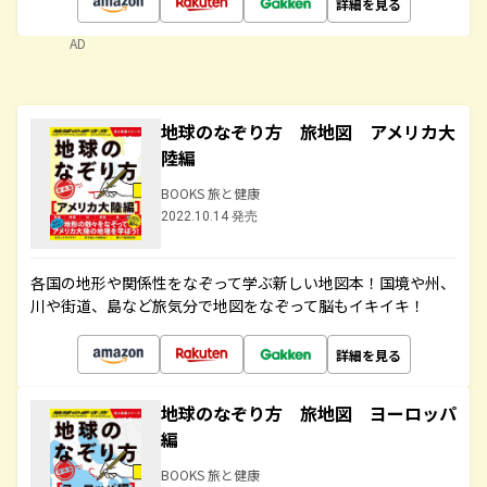
詳細を見る
AD
地球のなぞり方 旅地図 アメリカ大
陸編
BOOKS 旅と健康
2022.10.14 発売
各国の地形や関係性をなぞって学ぶ新しい地図本！国境や州、
川や街道、島など旅気分で地図をなぞって脳もイキイキ！
詳細を見る
地球のなぞり方 旅地図 ヨーロッパ
編
BOOKS 旅と健康