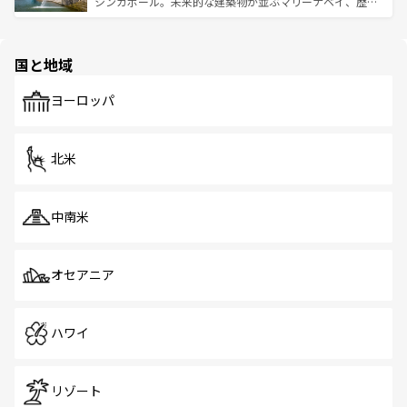
うな絶景から文化的な体験まで、香港を存分に楽しみ尽く
シンガポール。未来的な建築物が並ぶマリーナベイ、歴史
ける。 なお、新着のタイ情報は
コンテンツ一覧
を参照して
そう。 なお、新着の香港情報は
コンテンツ一覧
を参照して
と伝統を感じられるエスニックタウン、多数の緑豊かな公
ほしい。
ほしい。
園や自然保護区など、自然が調和した近代的な景観と文化
の多様性あふれるカラフルな町は、どこを歩いても新しい
国と地域
発見がある。さらに、治安のよさや充実した公共交通機関
も、旅行者にとっては魅力的なポイント。グルメも豊富
で、ホーカーズは地元の風情を楽しめる外せないスポット
ヨーロッパ
だ。訪れる人を飽きさせないシンガポールで、多様な魅力
を体感しよう。 なお、新着のシンガポール情報は
コンテン
ツ一覧
を参照してほしい。
北米
中南米
オセアニア
ハワイ
リゾート