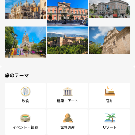
旅のテーマ
飲食
建築・アート
宿泊
イベント・観戦
世界遺産
リゾート