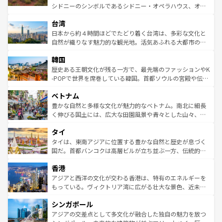
るだろう。車でのロードトリップや列車の旅も、アメリカ
文化や歴史が息づいている。「アロハスピリット」と呼ば
シドニーのシンボルであるシドニー・オペラハウス、オー
ならではの贅沢な旅のスタイルだ。 なお、新着のアメリカ
れるおもてなしの心で訪れる人々を迎えてくれるハワイの
ストラリア東海岸北部に広がる大サンゴ礁地帯グレートバ
情報は
コンテンツ一覧
を参照してほしい。
人々、おいしいローカルフードやハワイアンミュージッ
台湾
リアリーフや大陸中央部にそびえるウルル（エアーズロッ
ク、伝統的なフラダンスなど、すべてがハワイの魅力を彩
ク）、タスマニアの美しい原生林やケアンズの熱帯雨林な
日本から約４時間ほどでたどり着く台湾は、多彩な文化と
っている。訪れるたびに新しい発見と感動が待っているハ
ど、見どころがたくさん。また、カフェやワイン、オージ
自然が織りなす魅力的な観光地。活気あふれる大都市の台
ワイを、存分に味わってほしい。 なお、新着のハワイ情報
ービーフなどの食文化も豊かで、美味しいものであふれて
北やノスタルジックな町並みが人気な九份（ジォウフェ
は
コンテンツ一覧
を参照してほしい。
韓国
いる。アクティビティも充実しており、サーフィンやダイ
ン）、静ひつな山岳地帯である台湾東部など、都市の喧騒
ビング、ハイキングなど、アウトドア好きにはたまらな
と山間の静けさが共存しており、訪れる人に新しい発見と
歴史ある王朝文化が残る一方で、最先端のファッションやK
い。オーストラリアの多彩な魅力を存分に味わいつくそ
驚きをもたらしてくれる。また、奥深い台湾の食文化も魅
-POPで世界を席巻している韓国。首都ソウルの宮殿や伝統
う。 なお、新着のオーストラリア情報は
コンテンツ一覧
を
力で、夜市などの屋台グルメから高級料理、ヘルシーで美
家屋が並ぶエリアでは韓国の歴史と文化に浸ることがで
参照してほしい。
ベトナム
容にもいいと評判のスイーツなど、バラエティ豊かな料理
き、地方に足を延ばせば四季折々の自然美を楽しむことが
が味わえる。 なお、新着の台湾情報は
コンテンツ一覧
を参
できる。そして、キムチや焼肉、絶品のストリートフード
豊かな自然と多様な文化が魅力的なベトナム。南北に細長
照してほしい。
まで、さまざまな韓国料理が待っている。夜には、韓国な
く伸びる国土には、広大な田園風景や青々とした山々、世
らではのナイトライフも堪能できる。あたたかいホスピタ
界遺産に登録された壮大な自然景観が点在し、都市部では
タイ
リティに包まれながら、韓国の多彩な魅力を心ゆくまで味
急速な発展と共に伝統が息づく。ハノイの古い町並みやホ
わってみてほしい。 なお、新着の韓国情報は
コンテンツ一
ーチミン市のフランス統治時代の建物も、独特の雰囲気を
タイは、東南アジアに位置する豊かな自然と歴史が息づく
覧
を参照してほしい。
醸し出している。また、バラエティの豊かさとおいしさで
国だ。首都バンコクは高層ビルが立ち並ぶ一方、伝統的な
世界中の食通を魅了してやまないベトナム料理も魅力のひ
寺院や市場がいたるところに点在し、古きよき文化と現代
香港
とつ。フォーやバインミー、ベトナムコーヒーなどは、ぜ
の活気が交差している。北部ではチェンマイなどの山岳地
ひ現地で味わいたい。どの地域を訪れてもあたたかい人々
帯で自然と触れ合い、南部ではプーケットやクラビの美し
アジアと西洋の文化が交わる香港は、特有のエネルギーを
が旅行者を迎えてくれるので、きっと忘れられない旅にな
いビーチでリゾート気分を楽しむことができる。タイ料理
もっている。ヴィクトリア湾に広がる壮大な景色、近未来
るはずだ。 なお、新着のベトナム情報は
コンテンツ一覧
を
は世界的に有名で、屋台から高級レストランまで味覚を刺
的なアートスポット、そして歴史と現代が融合した町並
参照してほしい。
シンガポール
激する。気候は一年中温暖で、どの季節にも異なる楽しみ
み、どこを訪れても感動するはず。観光スポットが密集し
が待っている。親しみやすいタイの人々、仏教を中心とし
ており、効率よく見どころを回れるのも魅力。息をのむよ
アジアの交差点として多文化が融合した独自の魅力を放つ
た文化、そして多様な観光資源が、訪れる旅人を魅了し続