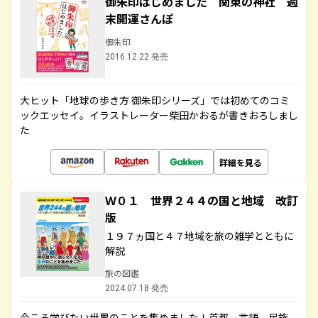
御朱印はじめました 関東の神社 週
末開運さんぽ
御朱印
2016.12.22 発売
大ヒット「地球の歩き方 御朱印シリーズ」では初めてのコミ
ックエッセイ。イラストレーター柴田かおるが書きおろしまし
た
詳細を見る
Ｗ０１ 世界２４４の国と地域 改訂
版
１９７ヵ国と４７地域を旅の雑学とともに
解説
旅の図鑑
2024.07.18 発売
今こそ学びたい世界のことを集めました！首都、言語、民族、