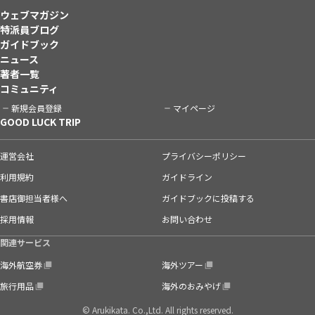
ウェブマガジン
特派員ブログ
ガイドブック
ニュース
著者一覧
コミュニティ
新規会員登録
マイページ
GOOD LUCK TRIP
運営会社
プライバシーポリシー
利用規約
ガイドライン
書店御担当者様へ
ガイドブックに投稿する
採用情報
お問い合わせ
関連サービス
海外航空券
海外ツアー
旅行用品
海外のおみやげ
© Arukikata. Co.,Ltd. All rights reserved.