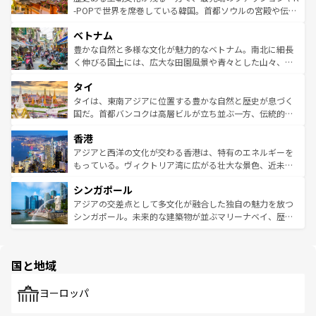
い。オーストラリアの多彩な魅力を存分に味わいつくそ
驚きをもたらしてくれる。また、奥深い台湾の食文化も魅
-POPで世界を席巻している韓国。首都ソウルの宮殿や伝統
う。 なお、新着のオーストラリア情報は
コンテンツ一覧
を
力で、夜市などの屋台グルメから高級料理、ヘルシーで美
家屋が並ぶエリアでは韓国の歴史と文化に浸ることがで
参照してほしい。
ベトナム
容にもいいと評判のスイーツなど、バラエティ豊かな料理
き、地方に足を延ばせば四季折々の自然美を楽しむことが
が味わえる。 なお、新着の台湾情報は
コンテンツ一覧
を参
できる。そして、キムチや焼肉、絶品のストリートフード
豊かな自然と多様な文化が魅力的なベトナム。南北に細長
照してほしい。
まで、さまざまな韓国料理が待っている。夜には、韓国な
く伸びる国土には、広大な田園風景や青々とした山々、世
らではのナイトライフも堪能できる。あたたかいホスピタ
界遺産に登録された壮大な自然景観が点在し、都市部では
タイ
リティに包まれながら、韓国の多彩な魅力を心ゆくまで味
急速な発展と共に伝統が息づく。ハノイの古い町並みやホ
わってみてほしい。 なお、新着の韓国情報は
コンテンツ一
ーチミン市のフランス統治時代の建物も、独特の雰囲気を
タイは、東南アジアに位置する豊かな自然と歴史が息づく
覧
を参照してほしい。
醸し出している。また、バラエティの豊かさとおいしさで
国だ。首都バンコクは高層ビルが立ち並ぶ一方、伝統的な
世界中の食通を魅了してやまないベトナム料理も魅力のひ
寺院や市場がいたるところに点在し、古きよき文化と現代
香港
とつ。フォーやバインミー、ベトナムコーヒーなどは、ぜ
の活気が交差している。北部ではチェンマイなどの山岳地
ひ現地で味わいたい。どの地域を訪れてもあたたかい人々
帯で自然と触れ合い、南部ではプーケットやクラビの美し
アジアと西洋の文化が交わる香港は、特有のエネルギーを
が旅行者を迎えてくれるので、きっと忘れられない旅にな
いビーチでリゾート気分を楽しむことができる。タイ料理
もっている。ヴィクトリア湾に広がる壮大な景色、近未来
るはずだ。 なお、新着のベトナム情報は
コンテンツ一覧
を
は世界的に有名で、屋台から高級レストランまで味覚を刺
的なアートスポット、そして歴史と現代が融合した町並
参照してほしい。
シンガポール
激する。気候は一年中温暖で、どの季節にも異なる楽しみ
み、どこを訪れても感動するはず。観光スポットが密集し
が待っている。親しみやすいタイの人々、仏教を中心とし
ており、効率よく見どころを回れるのも魅力。息をのむよ
アジアの交差点として多文化が融合した独自の魅力を放つ
た文化、そして多様な観光資源が、訪れる旅人を魅了し続
うな絶景から文化的な体験まで、香港を存分に楽しみ尽く
シンガポール。未来的な建築物が並ぶマリーナベイ、歴史
ける。 なお、新着のタイ情報は
コンテンツ一覧
を参照して
そう。 なお、新着の香港情報は
コンテンツ一覧
を参照して
と伝統を感じられるエスニックタウン、多数の緑豊かな公
ほしい。
ほしい。
園や自然保護区など、自然が調和した近代的な景観と文化
の多様性あふれるカラフルな町は、どこを歩いても新しい
国と地域
発見がある。さらに、治安のよさや充実した公共交通機関
も、旅行者にとっては魅力的なポイント。グルメも豊富
で、ホーカーズは地元の風情を楽しめる外せないスポット
ヨーロッパ
だ。訪れる人を飽きさせないシンガポールで、多様な魅力