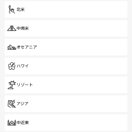
を体感しよう。 なお、新着のシンガポール情報は
コンテン
ツ一覧
を参照してほしい。
北米
中南米
オセアニア
ハワイ
リゾート
アジア
中近東