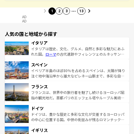
…
1
2
3
13
AD
AD
人気の国と地域から探す
イタリア
イタリアは歴史、文化、グルメ、自然と多彩な魅力にあふ
れた国。
ローマ
の古代遺跡やフィレンツェのルネッサンス
美術、ヴェネツィアの運河など、歴史あるスポットはもち
スペイン
ろん、トスカーナの美しい田園風景やアマルフィ海岸の絶
景など、自然景観も見逃せない。観光の合間には、本場の
イベリア半島のほぼ80％を占めるスペインは、太陽が降り
ピザやパスタなど、絶品のイタリア料理を堪能することも
注ぐ地中海沿岸から雄大なピレネー山脈まで、多彩な自然
できる。朝目覚めてから夜眠るまで、すべての瞬間を楽し
と文化が詰まったヨーロッパ屈指の旅行先だ。多様な地域
フランス
ませてくれるイタリアで、忘れられない旅をしてみよう！
文化が根付くこの国では、情熱的なフラメンコ、熱気あふ
なお、新着のイタリア情報は
コンテンツ一覧
を参照してほ
れる闘牛、そして美味しいタパスが生活の一部となってい
フランスは、世界中の旅行者を魅了し続けるヨーロッパ屈
しい。
る。首都マドリードの洗練された雰囲気や、バルセロナの
指の観光地だ。首都パリのエッフェル塔やルーブル美術館
アートに溢れた街角から、地方では古代ローマ遺跡や中世
といった象徴的なスポットから、田舎町の古風な美しさま
ドイツ
の城塞都市、穏やかなビーチリゾートまで多彩な表情を見
で、幅広い魅力が詰まっている。華麗な宮殿、歴史的な大
せる。地方によって風土や気候が異なるスペインはその個
聖堂、美しいビーチ、そして豊かな自然が、訪れる者を心
ドイツは、豊かな歴史と多彩な文化が交差するヨーロッパ
性で訪れる人を魅了する。 なお、新着のスペイン情報は
コ
から魅了する。また、フランスは美食の国としても知ら
の中心に位置する国。中世の街並みが残るロマンチック街
ンテンツ一覧
を参照してほしい。
れ、フランス料理はユネスコ無形文化遺産にも登録されて
道から、未来を先取りするようなモダンな都市まで多様な
イギリス
いる。シャンパンの発祥地であるランス、プロヴァンスの
顔を持つこの国は、どこを歩いても飽きることがない。ベ