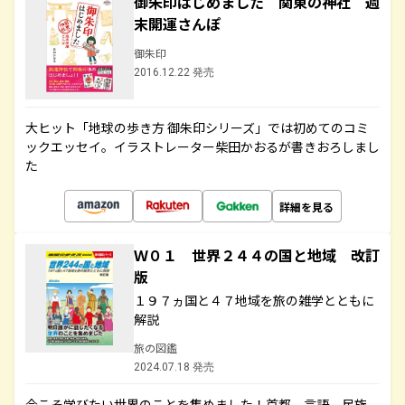
御朱印はじめました 関東の神社 週
末開運さんぽ
御朱印
2016.12.22 発売
大ヒット「地球の歩き方 御朱印シリーズ」では初めてのコミ
ックエッセイ。イラストレーター柴田かおるが書きおろしまし
た
詳細を見る
Ｗ０１ 世界２４４の国と地域 改訂
版
１９７ヵ国と４７地域を旅の雑学とともに
解説
旅の図鑑
2024.07.18 発売
今こそ学びたい世界のことを集めました！首都、言語、民族、