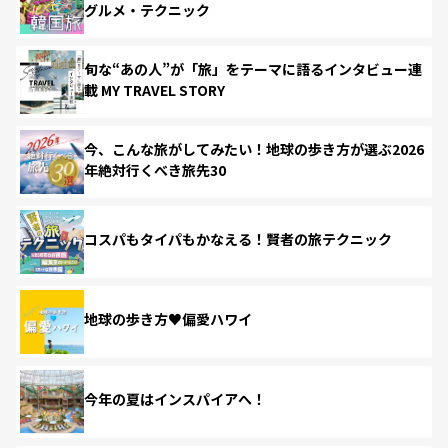
グルメ・テクニック
旬な“あの人”が「旅」をテーマに語るインタビュー連
載 MY TRAVEL STORY
今、こんな旅がしてみたい！地球の歩き方が選ぶ2026
年絶対行くべき旅先30
コスパもタイパもかなえる！賢者の旅テクニック
地球の歩き方♥偏愛ハワイ
今年の夏はインスパイアへ！