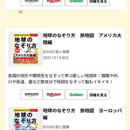
詳細を見る
AD
地球のなぞり方 旅地図 アメリカ大
陸編
BOOKS 旅と健康
2022.10.14 発売
各国の地形や関係性をなぞって学ぶ新しい地図本！国境や州、
川や街道、島など旅気分で地図をなぞって脳もイキイキ！
詳細を見る
地球のなぞり方 旅地図 ヨーロッパ
編
BOOKS 旅と健康