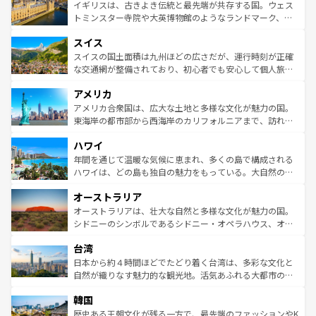
香り高いラベンダー畑など、多彩な楽しみ方が可能だ。さ
ルリンの文化的活気、バイエルン州のアルプスの絶景、そ
イギリスは、古きよき伝統と最先端が共存する国。ウェス
らに、パリ以外の地域にも魅力が溢れており、どの街角に
してライン川沿いのワイン畑といった風景は必見。ビール
トミンスター寺院や大英博物館のようなランドマーク、歴
も豊かな歴史と文化が息づいている。パリ以外の個性あふ
とソーセージを味わいながら地元の人と過ごす楽しい時間
史ある大学都市、美しい丘陵地帯や牧歌的な風景など、エ
れる地方に足を運ぶとそれぞれで全く異なる文化を体験で
スイス
は、お酒好きな人にはぜひ体験してほしい。 なお、新着の
リアごとに異なる魅力がある。また、優雅なアフタヌーン
きるだろう。 なお、新着のフランス情報は
コンテンツ一覧
ドイツ情報は
コンテンツ一覧
を参照してほしい。
ティー、ビール好きにはたまらない英国パブ、サッカー観
スイスの国土面積は九州ほどの広さだが、運行時刻が正確
を参照してほしい。
戦など、本場だからこそできる体験も豊富。イギリスを旅
な交通網が整備されており、初心者でも安心して個人旅行
して楽しみつくそう。 なお、新着のイギリス情報は
コンテ
を楽しめる。日本同様に時刻表どおりの旅が可能だ。中世
アメリカ
ンツ一覧
を参照してほしい。
の建物がそのまま残る町や、スイスならではのユニークな
博物館もあり、アルプス観光だけでなく町歩きも満喫する
アメリカ合衆国は、広大な土地と多様な文化が魅力の国。
ことができる。国民の所得が高いため物価も高いが、旅行
東海岸の都市部から西海岸のカリフォルニアまで、訪れる
者向けの交通パス提供のサービスもあり、うまく活用すれ
場所ごとに異なる風景と体験が待っている。ニューヨーク
ハワイ
ば市内交通費無料で観光を楽しむこともできる。 なお、新
のような巨大都市は、観光、ショッピング、エンターテイ
着のスイス情報は
コンテンツ一覧
を参照してほしい。
ンメントが詰まった刺激的なスポットだ。一方、アメリカ
年間を通じて温暖な気候に恵まれ、多くの島で構成される
西部には大自然が広がり、グランドキャニオンやイエロー
ハワイは、どの島も独自の魅力をもっている。大自然の神
ストーン国立公園といった絶景が堪能できる。さらに、南
秘を感じたいなら、火山が生み出した壮大な景観を誇るハ
オーストラリア
部のニューオーリンズでは、音楽と美食が融合した独特の
ワイ島は見逃せない。また、定番の観光地といえばオアフ
文化が魅力。旅行者はアメリカの各地域で異なる魅力を楽
島だが、静かな自然を求めるならマウイ島やカウアイ島が
オーストラリアは、壮大な自然と多様な文化が魅力の国。
しみながら、その多様性と豊かな歴史を感じることができ
おすすめ。エメラルドグリーンに輝く海をはじめ、豊かな
シドニーのシンボルであるシドニー・オペラハウス、オー
るだろう。車でのロードトリップや列車の旅も、アメリカ
文化や歴史が息づいている。「アロハスピリット」と呼ば
ストラリア東海岸北部に広がる大サンゴ礁地帯グレートバ
ならではの贅沢な旅のスタイルだ。 なお、新着のアメリカ
台湾
れるおもてなしの心で訪れる人々を迎えてくれるハワイの
リアリーフや大陸中央部にそびえるウルル（エアーズロッ
情報は
コンテンツ一覧
を参照してほしい。
人々、おいしいローカルフードやハワイアンミュージッ
ク）、タスマニアの美しい原生林やケアンズの熱帯雨林な
日本から約４時間ほどでたどり着く台湾は、多彩な文化と
ク、伝統的なフラダンスなど、すべてがハワイの魅力を彩
ど、見どころがたくさん。また、カフェやワイン、オージ
自然が織りなす魅力的な観光地。活気あふれる大都市の台
っている。訪れるたびに新しい発見と感動が待っているハ
ービーフなどの食文化も豊かで、美味しいものであふれて
北やノスタルジックな町並みが人気な九份（ジォウフェ
ワイを、存分に味わってほしい。 なお、新着のハワイ情報
韓国
いる。アクティビティも充実しており、サーフィンやダイ
ン）、静ひつな山岳地帯である台湾東部など、都市の喧騒
は
コンテンツ一覧
を参照してほしい。
ビング、ハイキングなど、アウトドア好きにはたまらな
と山間の静けさが共存しており、訪れる人に新しい発見と
歴史ある王朝文化が残る一方で、最先端のファッションやK