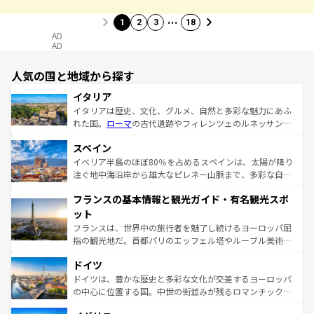
…
1
2
3
18
AD
AD
人気の国と地域から探す
イタリア
イタリアは歴史、文化、グルメ、自然と多彩な魅力にあふ
れた国。
ローマ
の古代遺跡やフィレンツェのルネッサンス
美術、ヴェネツィアの運河など、歴史あるスポットはもち
スペイン
ろん、トスカーナの美しい田園風景やアマルフィ海岸の絶
景など、自然景観も見逃せない。観光の合間には、本場の
イベリア半島のほぼ80％を占めるスペインは、太陽が降り
ピザやパスタなど、絶品のイタリア料理を堪能することも
注ぐ地中海沿岸から雄大なピレネー山脈まで、多彩な自然
できる。朝目覚めてから夜眠るまで、すべての瞬間を楽し
と文化が詰まったヨーロッパ屈指の旅行先だ。多様な地域
フランスの基本情報と観光ガイド・有名観光スポ
ませてくれるイタリアで、忘れられない旅をしてみよう！
文化が根付くこの国では、情熱的なフラメンコ、熱気あふ
なお、新着のイタリア情報は
コンテンツ一覧
を参照してほ
れる闘牛、そして美味しいタパスが生活の一部となってい
ット
しい。
る。首都マドリードの洗練された雰囲気や、バルセロナの
フランスは、世界中の旅行者を魅了し続けるヨーロッパ屈
アートに溢れた街角から、地方では古代ローマ遺跡や中世
指の観光地だ。首都パリのエッフェル塔やルーブル美術館
の城塞都市、穏やかなビーチリゾートまで多彩な表情を見
といった象徴的なスポットから、田舎町の古風な美しさま
せる。地方によって風土や気候が異なるスペインはその個
ドイツ
で、幅広い魅力が詰まっている。華麗な宮殿、歴史的な大
性で訪れる人を魅了する。 なお、新着のスペイン情報は
コ
聖堂、美しいビーチ、そして豊かな自然が、訪れる者を心
ドイツは、豊かな歴史と多彩な文化が交差するヨーロッパ
ンテンツ一覧
を参照してほしい。
から魅了する。また、フランスは美食の国としても知ら
の中心に位置する国。中世の街並みが残るロマンチック街
れ、フランス料理はユネスコ無形文化遺産にも登録されて
道から、未来を先取りするようなモダンな都市まで多様な