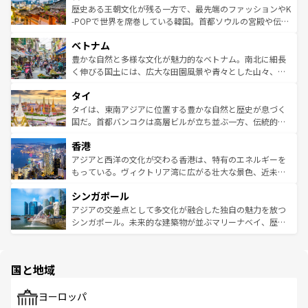
は
コンテンツ一覧
を参照してほしい。
ビング、ハイキングなど、アウトドア好きにはたまらな
と山間の静けさが共存しており、訪れる人に新しい発見と
歴史ある王朝文化が残る一方で、最先端のファッションやK
い。オーストラリアの多彩な魅力を存分に味わいつくそ
驚きをもたらしてくれる。また、奥深い台湾の食文化も魅
-POPで世界を席巻している韓国。首都ソウルの宮殿や伝統
う。 なお、新着のオーストラリア情報は
コンテンツ一覧
を
力で、夜市などの屋台グルメから高級料理、ヘルシーで美
家屋が並ぶエリアでは韓国の歴史と文化に浸ることがで
参照してほしい。
ベトナム
容にもいいと評判のスイーツなど、バラエティ豊かな料理
き、地方に足を延ばせば四季折々の自然美を楽しむことが
が味わえる。 なお、新着の台湾情報は
コンテンツ一覧
を参
できる。そして、キムチや焼肉、絶品のストリートフード
豊かな自然と多様な文化が魅力的なベトナム。南北に細長
照してほしい。
まで、さまざまな韓国料理が待っている。夜には、韓国な
く伸びる国土には、広大な田園風景や青々とした山々、世
らではのナイトライフも堪能できる。あたたかいホスピタ
界遺産に登録された壮大な自然景観が点在し、都市部では
タイ
リティに包まれながら、韓国の多彩な魅力を心ゆくまで味
急速な発展と共に伝統が息づく。ハノイの古い町並みやホ
わってみてほしい。 なお、新着の韓国情報は
コンテンツ一
ーチミン市のフランス統治時代の建物も、独特の雰囲気を
タイは、東南アジアに位置する豊かな自然と歴史が息づく
覧
を参照してほしい。
醸し出している。また、バラエティの豊かさとおいしさで
国だ。首都バンコクは高層ビルが立ち並ぶ一方、伝統的な
世界中の食通を魅了してやまないベトナム料理も魅力のひ
寺院や市場がいたるところに点在し、古きよき文化と現代
香港
とつ。フォーやバインミー、ベトナムコーヒーなどは、ぜ
の活気が交差している。北部ではチェンマイなどの山岳地
ひ現地で味わいたい。どの地域を訪れてもあたたかい人々
帯で自然と触れ合い、南部ではプーケットやクラビの美し
アジアと西洋の文化が交わる香港は、特有のエネルギーを
が旅行者を迎えてくれるので、きっと忘れられない旅にな
いビーチでリゾート気分を楽しむことができる。タイ料理
もっている。ヴィクトリア湾に広がる壮大な景色、近未来
るはずだ。 なお、新着のベトナム情報は
コンテンツ一覧
を
は世界的に有名で、屋台から高級レストランまで味覚を刺
的なアートスポット、そして歴史と現代が融合した町並
参照してほしい。
シンガポール
激する。気候は一年中温暖で、どの季節にも異なる楽しみ
み、どこを訪れても感動するはず。観光スポットが密集し
が待っている。親しみやすいタイの人々、仏教を中心とし
ており、効率よく見どころを回れるのも魅力。息をのむよ
アジアの交差点として多文化が融合した独自の魅力を放つ
た文化、そして多様な観光資源が、訪れる旅人を魅了し続
うな絶景から文化的な体験まで、香港を存分に楽しみ尽く
シンガポール。未来的な建築物が並ぶマリーナベイ、歴史
ける。 なお、新着のタイ情報は
コンテンツ一覧
を参照して
そう。 なお、新着の香港情報は
コンテンツ一覧
を参照して
と伝統を感じられるエスニックタウン、多数の緑豊かな公
ほしい。
ほしい。
園や自然保護区など、自然が調和した近代的な景観と文化
の多様性あふれるカラフルな町は、どこを歩いても新しい
国と地域
発見がある。さらに、治安のよさや充実した公共交通機関
も、旅行者にとっては魅力的なポイント。グルメも豊富
で、ホーカーズは地元の風情を楽しめる外せないスポット
ヨーロッパ