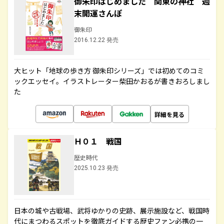
御朱印はじめました 関東の神社 週
末開運さんぽ
御朱印
2016.12.22 発売
大ヒット「地球の歩き方 御朱印シリーズ」では初めてのコミ
ックエッセイ。イラストレーター柴田かおるが書きおろしまし
た
詳細を見る
Ｈ０１ 戦国
歴史時代
2025.10.23 発売
日本の城や古戦場、武将ゆかりの史跡、展示施設など、戦国時
代にまつわるスポットを徹底ガイドする歴史ファン必携の一