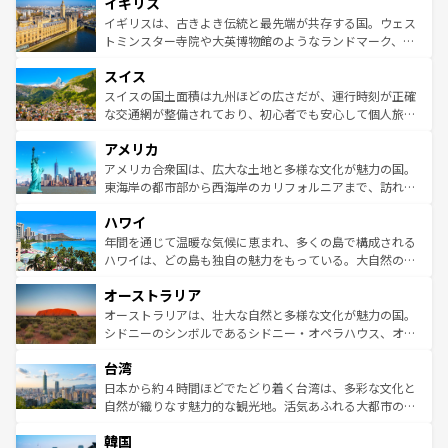
イギリス
いる。シャンパンの発祥地であるランス、プロヴァンスの
顔を持つこの国は、どこを歩いても飽きることがない。ベ
香り高いラベンダー畑など、多彩な楽しみ方が可能だ。さ
ルリンの文化的活気、バイエルン州のアルプスの絶景、そ
イギリスは、古きよき伝統と最先端が共存する国。ウェス
らに、パリ以外の地域にも魅力が溢れており、どの街角に
してライン川沿いのワイン畑といった風景は必見。ビール
トミンスター寺院や大英博物館のようなランドマーク、歴
も豊かな歴史と文化が息づいている。パリ以外の個性あふ
とソーセージを味わいながら地元の人と過ごす楽しい時間
史ある大学都市、美しい丘陵地帯や牧歌的な風景など、エ
れる地方に足を運ぶとそれぞれで全く異なる文化を体験で
スイス
は、お酒好きな人にはぜひ体験してほしい。 なお、新着の
リアごとに異なる魅力がある。また、優雅なアフタヌーン
きるだろう。 なお、新着のフランス情報は
コンテンツ一覧
ドイツ情報は
コンテンツ一覧
を参照してほしい。
ティー、ビール好きにはたまらない英国パブ、サッカー観
スイスの国土面積は九州ほどの広さだが、運行時刻が正確
を参照してほしい。
戦など、本場だからこそできる体験も豊富。イギリスを旅
な交通網が整備されており、初心者でも安心して個人旅行
して楽しみつくそう。 なお、新着のイギリス情報は
コンテ
を楽しめる。日本同様に時刻表どおりの旅が可能だ。中世
アメリカ
ンツ一覧
を参照してほしい。
の建物がそのまま残る町や、スイスならではのユニークな
博物館もあり、アルプス観光だけでなく町歩きも満喫する
アメリカ合衆国は、広大な土地と多様な文化が魅力の国。
ことができる。国民の所得が高いため物価も高いが、旅行
東海岸の都市部から西海岸のカリフォルニアまで、訪れる
者向けの交通パス提供のサービスもあり、うまく活用すれ
場所ごとに異なる風景と体験が待っている。ニューヨーク
ハワイ
ば市内交通費無料で観光を楽しむこともできる。 なお、新
のような巨大都市は、観光、ショッピング、エンターテイ
着のスイス情報は
コンテンツ一覧
を参照してほしい。
ンメントが詰まった刺激的なスポットだ。一方、アメリカ
年間を通じて温暖な気候に恵まれ、多くの島で構成される
西部には大自然が広がり、グランドキャニオンやイエロー
ハワイは、どの島も独自の魅力をもっている。大自然の神
ストーン国立公園といった絶景が堪能できる。さらに、南
秘を感じたいなら、火山が生み出した壮大な景観を誇るハ
オーストラリア
部のニューオーリンズでは、音楽と美食が融合した独特の
ワイ島は見逃せない。また、定番の観光地といえばオアフ
文化が魅力。旅行者はアメリカの各地域で異なる魅力を楽
島だが、静かな自然を求めるならマウイ島やカウアイ島が
オーストラリアは、壮大な自然と多様な文化が魅力の国。
しみながら、その多様性と豊かな歴史を感じることができ
おすすめ。エメラルドグリーンに輝く海をはじめ、豊かな
シドニーのシンボルであるシドニー・オペラハウス、オー
るだろう。車でのロードトリップや列車の旅も、アメリカ
文化や歴史が息づいている。「アロハスピリット」と呼ば
ストラリア東海岸北部に広がる大サンゴ礁地帯グレートバ
ならではの贅沢な旅のスタイルだ。 なお、新着のアメリカ
台湾
れるおもてなしの心で訪れる人々を迎えてくれるハワイの
リアリーフや大陸中央部にそびえるウルル（エアーズロッ
情報は
コンテンツ一覧
を参照してほしい。
人々、おいしいローカルフードやハワイアンミュージッ
ク）、タスマニアの美しい原生林やケアンズの熱帯雨林な
日本から約４時間ほどでたどり着く台湾は、多彩な文化と
ク、伝統的なフラダンスなど、すべてがハワイの魅力を彩
ど、見どころがたくさん。また、カフェやワイン、オージ
自然が織りなす魅力的な観光地。活気あふれる大都市の台
っている。訪れるたびに新しい発見と感動が待っているハ
ービーフなどの食文化も豊かで、美味しいものであふれて
北やノスタルジックな町並みが人気な九份（ジォウフェ
ワイを、存分に味わってほしい。 なお、新着のハワイ情報
韓国
いる。アクティビティも充実しており、サーフィンやダイ
ン）、静ひつな山岳地帯である台湾東部など、都市の喧騒