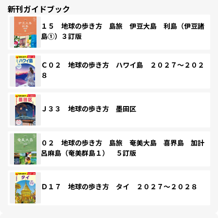
新刊ガイドブック
１５ 地球の歩き方 島旅 伊豆大島 利島（伊豆諸
島①）３訂版
Ｃ０２ 地球の歩き方 ハワイ島 ２０２７～２０２
８
Ｊ３３ 地球の歩き方 墨田区
０２ 地球の歩き方 島旅 奄美大島 喜界島 加計
呂麻島（奄美群島１） ５訂版
Ｄ１７ 地球の歩き方 タイ ２０２７～２０２８