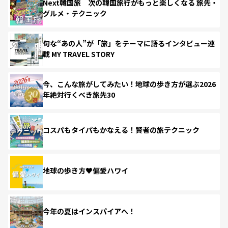
Next韓国旅 次の韓国旅行がもっと楽しくなる 旅先・
グルメ・テクニック
旬な“あの人”が「旅」をテーマに語るインタビュー連
載 MY TRAVEL STORY
今、こんな旅がしてみたい！地球の歩き方が選ぶ2026
年絶対行くべき旅先30
コスパもタイパもかなえる！賢者の旅テクニック
地球の歩き方♥偏愛ハワイ
今年の夏はインスパイアへ！