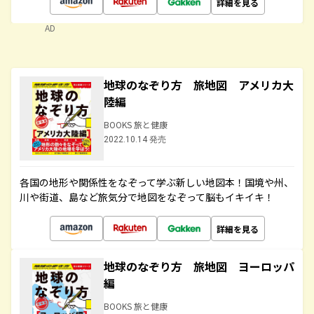
詳細を見る
AD
地球のなぞり方 旅地図 アメリカ大
陸編
BOOKS 旅と健康
2022.10.14 発売
各国の地形や関係性をなぞって学ぶ新しい地図本！国境や州、
川や街道、島など旅気分で地図をなぞって脳もイキイキ！
詳細を見る
地球のなぞり方 旅地図 ヨーロッパ
編
BOOKS 旅と健康