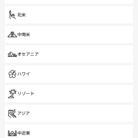
だ。訪れる人を飽きさせないシンガポールで、多様な魅力
を体感しよう。 なお、新着のシンガポール情報は
コンテン
ツ一覧
を参照してほしい。
北米
中南米
オセアニア
ハワイ
リゾート
アジア
中近東