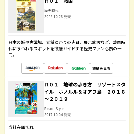
Ｈ０１ 戦国
歴史時代
2025.10.23 発売
日本の城や古戦場、武将ゆかりの史跡、展示施設など、戦国時
代にまつわるスポットを徹底ガイドする歴史ファン必携の一
冊。
詳細を見る
Ｒ０１ 地球の歩き方 リゾートスタ
イル ホノルル＆オアフ島 ２０１８
～２０１９
Resort Style
2017.10.04 発売
当社在庫切れ