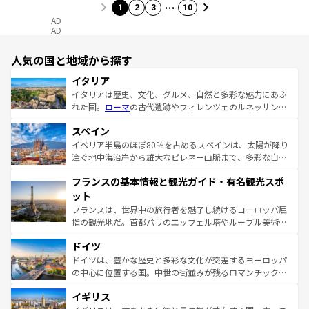
…
1
2
3
10
AD
AD
人気の国と地域から探す
イタリア
イタリアは歴史、文化、グルメ、自然と多彩な魅力にあふ
れた国。
ローマ
の古代遺跡やフィレンツェのルネッサンス
美術、ヴェネツィアの運河など、歴史あるスポットはもち
スペイン
ろん、トスカーナの美しい田園風景やアマルフィ海岸の絶
景など、自然景観も見逃せない。観光の合間には、本場の
イベリア半島のほぼ80％を占めるスペインは、太陽が降り
ピザやパスタなど、絶品のイタリア料理を堪能することも
注ぐ地中海沿岸から雄大なピレネー山脈まで、多彩な自然
できる。朝目覚めてから夜眠るまで、すべての瞬間を楽し
と文化が詰まったヨーロッパ屈指の旅行先だ。多様な地域
フランスの基本情報と観光ガイド・有名観光スポ
ませてくれるイタリアで、忘れられない旅をしてみよう！
文化が根付くこの国では、情熱的なフラメンコ、熱気あふ
なお、新着のイタリア情報は
コンテンツ一覧
を参照してほ
れる闘牛、そして美味しいタパスが生活の一部となってい
ット
しい。
る。首都マドリードの洗練された雰囲気や、バルセロナの
フランスは、世界中の旅行者を魅了し続けるヨーロッパ屈
アートに溢れた街角から、地方では古代ローマ遺跡や中世
指の観光地だ。首都パリのエッフェル塔やルーブル美術館
の城塞都市、穏やかなビーチリゾートまで多彩な表情を見
といった象徴的なスポットから、田舎町の古風な美しさま
せる。地方によって風土や気候が異なるスペインはその個
ドイツ
で、幅広い魅力が詰まっている。華麗な宮殿、歴史的な大
性で訪れる人を魅了する。 なお、新着のスペイン情報は
コ
聖堂、美しいビーチ、そして豊かな自然が、訪れる者を心
ドイツは、豊かな歴史と多彩な文化が交差するヨーロッパ
ンテンツ一覧
を参照してほしい。
から魅了する。また、フランスは美食の国としても知ら
の中心に位置する国。中世の街並みが残るロマンチック街
れ、フランス料理はユネスコ無形文化遺産にも登録されて
道から、未来を先取りするようなモダンな都市まで多様な
イギリス
いる。シャンパンの発祥地であるランス、プロヴァンスの
顔を持つこの国は、どこを歩いても飽きることがない。ベ
香り高いラベンダー畑など、多彩な楽しみ方が可能だ。さ