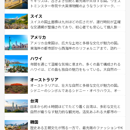
ルリンの文化的活気、バイエルン州のアルプスの絶景、そ
イギリスは、古きよき伝統と最先端が共存する国。ウェス
らに、パリ以外の地域にも魅力が溢れており、どの街角に
してライン川沿いのワイン畑といった風景は必見。ビール
トミンスター寺院や大英博物館のようなランドマーク、歴
も豊かな歴史と文化が息づいている。パリ以外の個性あふ
とソーセージを味わいながら地元の人と過ごす楽しい時間
史ある大学都市、美しい丘陵地帯や牧歌的な風景など、エ
れる地方に足を運ぶとそれぞれで全く異なる文化を体験で
スイス
は、お酒好きな人にはぜひ体験してほしい。 なお、新着の
リアごとに異なる魅力がある。また、優雅なアフタヌーン
きるだろう。 なお、新着のフランス情報は
コンテンツ一覧
ドイツ情報は
コンテンツ一覧
を参照してほしい。
ティー、ビール好きにはたまらない英国パブ、サッカー観
スイスの国土面積は九州ほどの広さだが、運行時刻が正確
を参照してほしい。
戦など、本場だからこそできる体験も豊富。イギリスを旅
な交通網が整備されており、初心者でも安心して個人旅行
して楽しみつくそう。 なお、新着のイギリス情報は
コンテ
を楽しめる。日本同様に時刻表どおりの旅が可能だ。中世
アメリカ
ンツ一覧
を参照してほしい。
の建物がそのまま残る町や、スイスならではのユニークな
博物館もあり、アルプス観光だけでなく町歩きも満喫する
アメリカ合衆国は、広大な土地と多様な文化が魅力の国。
ことができる。国民の所得が高いため物価も高いが、旅行
東海岸の都市部から西海岸のカリフォルニアまで、訪れる
者向けの交通パス提供のサービスもあり、うまく活用すれ
場所ごとに異なる風景と体験が待っている。ニューヨーク
ハワイ
ば市内交通費無料で観光を楽しむこともできる。 なお、新
のような巨大都市は、観光、ショッピング、エンターテイ
着のスイス情報は
コンテンツ一覧
を参照してほしい。
ンメントが詰まった刺激的なスポットだ。一方、アメリカ
年間を通じて温暖な気候に恵まれ、多くの島で構成される
西部には大自然が広がり、グランドキャニオンやイエロー
ハワイは、どの島も独自の魅力をもっている。大自然の神
ストーン国立公園といった絶景が堪能できる。さらに、南
秘を感じたいなら、火山が生み出した壮大な景観を誇るハ
オーストラリア
部のニューオーリンズでは、音楽と美食が融合した独特の
ワイ島は見逃せない。また、定番の観光地といえばオアフ
文化が魅力。旅行者はアメリカの各地域で異なる魅力を楽
島だが、静かな自然を求めるならマウイ島やカウアイ島が
オーストラリアは、壮大な自然と多様な文化が魅力の国。
しみながら、その多様性と豊かな歴史を感じることができ
おすすめ。エメラルドグリーンに輝く海をはじめ、豊かな
シドニーのシンボルであるシドニー・オペラハウス、オー
るだろう。車でのロードトリップや列車の旅も、アメリカ
文化や歴史が息づいている。「アロハスピリット」と呼ば
ストラリア東海岸北部に広がる大サンゴ礁地帯グレートバ
ならではの贅沢な旅のスタイルだ。 なお、新着のアメリカ
台湾
れるおもてなしの心で訪れる人々を迎えてくれるハワイの
リアリーフや大陸中央部にそびえるウルル（エアーズロッ
情報は
コンテンツ一覧
を参照してほしい。
人々、おいしいローカルフードやハワイアンミュージッ
ク）、タスマニアの美しい原生林やケアンズの熱帯雨林な
日本から約４時間ほどでたどり着く台湾は、多彩な文化と
ク、伝統的なフラダンスなど、すべてがハワイの魅力を彩
ど、見どころがたくさん。また、カフェやワイン、オージ
自然が織りなす魅力的な観光地。活気あふれる大都市の台
っている。訪れるたびに新しい発見と感動が待っているハ
ービーフなどの食文化も豊かで、美味しいものであふれて
北やノスタルジックな町並みが人気な九份（ジォウフェ
ワイを、存分に味わってほしい。 なお、新着のハワイ情報
韓国
いる。アクティビティも充実しており、サーフィンやダイ
ン）、静ひつな山岳地帯である台湾東部など、都市の喧騒
は
コンテンツ一覧
を参照してほしい。
ビング、ハイキングなど、アウトドア好きにはたまらな
と山間の静けさが共存しており、訪れる人に新しい発見と
歴史ある王朝文化が残る一方で、最先端のファッションやK