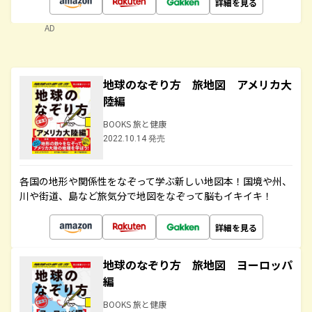
詳細を見る
AD
地球のなぞり方 旅地図 アメリカ大
陸編
BOOKS 旅と健康
2022.10.14 発売
各国の地形や関係性をなぞって学ぶ新しい地図本！国境や州、
川や街道、島など旅気分で地図をなぞって脳もイキイキ！
詳細を見る
地球のなぞり方 旅地図 ヨーロッパ
編
BOOKS 旅と健康