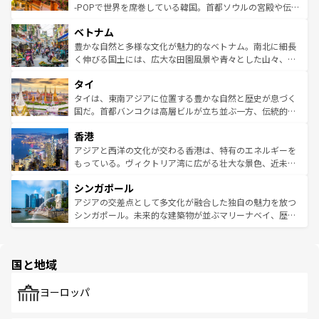
い。オーストラリアの多彩な魅力を存分に味わいつくそ
驚きをもたらしてくれる。また、奥深い台湾の食文化も魅
-POPで世界を席巻している韓国。首都ソウルの宮殿や伝統
う。 なお、新着のオーストラリア情報は
コンテンツ一覧
を
力で、夜市などの屋台グルメから高級料理、ヘルシーで美
家屋が並ぶエリアでは韓国の歴史と文化に浸ることがで
参照してほしい。
ベトナム
容にもいいと評判のスイーツなど、バラエティ豊かな料理
き、地方に足を延ばせば四季折々の自然美を楽しむことが
が味わえる。 なお、新着の台湾情報は
コンテンツ一覧
を参
できる。そして、キムチや焼肉、絶品のストリートフード
豊かな自然と多様な文化が魅力的なベトナム。南北に細長
照してほしい。
まで、さまざまな韓国料理が待っている。夜には、韓国な
く伸びる国土には、広大な田園風景や青々とした山々、世
らではのナイトライフも堪能できる。あたたかいホスピタ
界遺産に登録された壮大な自然景観が点在し、都市部では
タイ
リティに包まれながら、韓国の多彩な魅力を心ゆくまで味
急速な発展と共に伝統が息づく。ハノイの古い町並みやホ
わってみてほしい。 なお、新着の韓国情報は
コンテンツ一
ーチミン市のフランス統治時代の建物も、独特の雰囲気を
タイは、東南アジアに位置する豊かな自然と歴史が息づく
覧
を参照してほしい。
醸し出している。また、バラエティの豊かさとおいしさで
国だ。首都バンコクは高層ビルが立ち並ぶ一方、伝統的な
世界中の食通を魅了してやまないベトナム料理も魅力のひ
寺院や市場がいたるところに点在し、古きよき文化と現代
香港
とつ。フォーやバインミー、ベトナムコーヒーなどは、ぜ
の活気が交差している。北部ではチェンマイなどの山岳地
ひ現地で味わいたい。どの地域を訪れてもあたたかい人々
帯で自然と触れ合い、南部ではプーケットやクラビの美し
アジアと西洋の文化が交わる香港は、特有のエネルギーを
が旅行者を迎えてくれるので、きっと忘れられない旅にな
いビーチでリゾート気分を楽しむことができる。タイ料理
もっている。ヴィクトリア湾に広がる壮大な景色、近未来
るはずだ。 なお、新着のベトナム情報は
コンテンツ一覧
を
は世界的に有名で、屋台から高級レストランまで味覚を刺
的なアートスポット、そして歴史と現代が融合した町並
参照してほしい。
シンガポール
激する。気候は一年中温暖で、どの季節にも異なる楽しみ
み、どこを訪れても感動するはず。観光スポットが密集し
が待っている。親しみやすいタイの人々、仏教を中心とし
ており、効率よく見どころを回れるのも魅力。息をのむよ
アジアの交差点として多文化が融合した独自の魅力を放つ
た文化、そして多様な観光資源が、訪れる旅人を魅了し続
うな絶景から文化的な体験まで、香港を存分に楽しみ尽く
シンガポール。未来的な建築物が並ぶマリーナベイ、歴史
ける。 なお、新着のタイ情報は
コンテンツ一覧
を参照して
そう。 なお、新着の香港情報は
コンテンツ一覧
を参照して
と伝統を感じられるエスニックタウン、多数の緑豊かな公
ほしい。
ほしい。
園や自然保護区など、自然が調和した近代的な景観と文化
の多様性あふれるカラフルな町は、どこを歩いても新しい
国と地域
発見がある。さらに、治安のよさや充実した公共交通機関
も、旅行者にとっては魅力的なポイント。グルメも豊富
で、ホーカーズは地元の風情を楽しめる外せないスポット
ヨーロッパ
だ。訪れる人を飽きさせないシンガポールで、多様な魅力
を体感しよう。 なお、新着のシンガポール情報は
コンテン