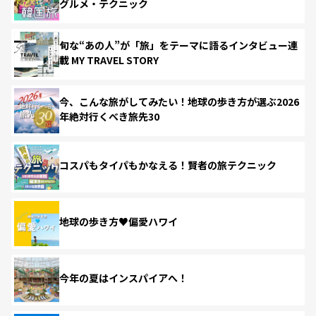
グルメ・テクニック
旬な“あの人”が「旅」をテーマに語るインタビュー連
載 MY TRAVEL STORY
今、こんな旅がしてみたい！地球の歩き方が選ぶ2026
年絶対行くべき旅先30
コスパもタイパもかなえる！賢者の旅テクニック
地球の歩き方♥偏愛ハワイ
今年の夏はインスパイアへ！