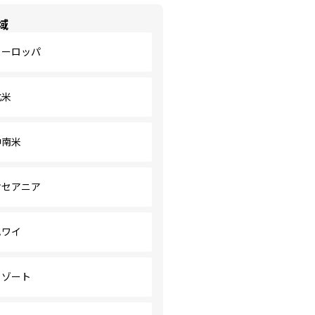
域
ヨーロッパ
北米
中南米
オセアニア
ハワイ
リゾート