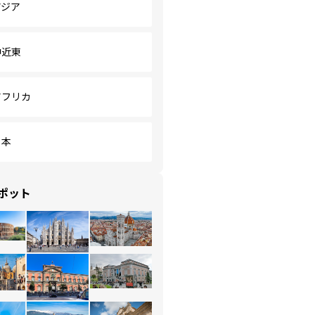
アジア
中近東
アフリカ
日本
ポット