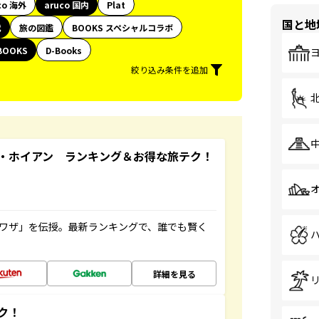
co 海外
aruco 国内
Plat
国と地
代
旅の図鑑
BOOKS スペシャルコラボ
BOOKS
D-Books
絞り込み条件を追加
・ホイアン ランキング＆お得な旅テク！
旅ワザ」を伝授。最新ランキングで、誰でも賢く
詳細を見る
ク！