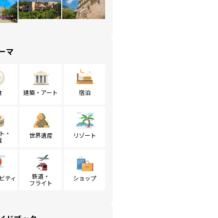
ーマ
食
建築・アート
宿泊
ト・
世界遺産
リゾート
戦
鉄道・
ビティ
ショップ
フライト