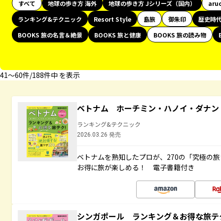
すべて
地球の歩き方 海外
地球の歩き方 Jシリーズ（国内）
aru
ランキング&テクニック
Resort Style
島旅
御朱印
歴史時
BOOKS 旅の名言＆絶景
BOOKS 旅と健康
BOOKS 旅の読み物
41〜60件/188件中 を表示
ベトナム ホーチミン・ハノイ・ダナン
ランキング&テクニック
2026.03.26 発売
ベトナムを熟知したプロが、270の「究極の
お得に旅が楽しめる！ 電子書籍付き
シンガポール ランキング＆お得な旅テ